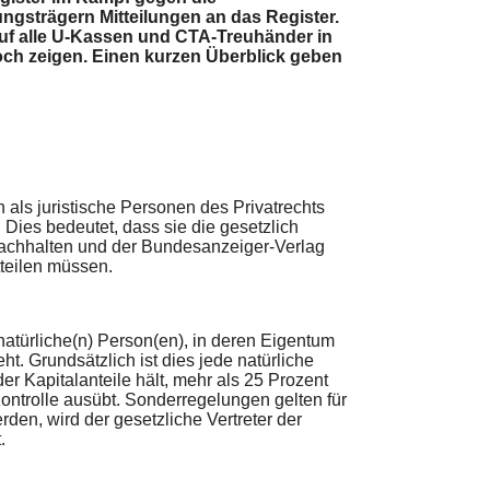
gsträgern Mitteilungen an das Register.
auf alle U-Kassen und CTA-Treuhänder in
och zeigen. Einen kurzen Überblick geben
als juristische Personen des Privatrechts
ies bedeutet, dass sie die gesetzlich
 nachhalten und der Bundesanzeiger-Verlag
teilen müssen.
natürliche(n) Person(en), in deren Eigentum
eht. Grundsätzlich ist dies jede natürliche
er Kapitalanteile hält, mehr als 25 Prozent
Kontrolle ausübt. Sonderregelungen gelten für
erden, wird der gesetzliche Vertreter der
.