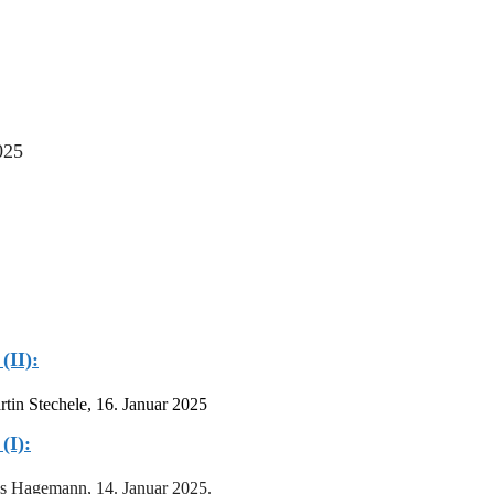
025
(II):
rtin Stechele,
16. Januar 2025
(I):
 Hagemann, 14. Januar 2025.