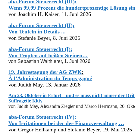
aba-Forum Steuerrecht (III):
Wenn 99,99 Prozent die hundertprozentige Lösung s
von
Joachim H. Kaiser, 11. Juni 2026
aba-Forum Steuerrecht (II):
Von Teufeln in Details ...
von Stefanie Beyer, 8. Juni 2026
aba-Forum Steuerrecht (I):
Von Tropfen auf heißen Steinen…
von Sebastian Walthierer, 1. Juni 2026
19. Jahrestagung der AG ZWK
:
À l’Administration du Temps gagné
von Judith May, 13. Januar 2026
Am 23. Oktober in Erfurt – und es muss nicht immer der Dritt
Suffragette Kitty
von Judith May, Alexandra Ziegler und Marco Herrmann, 20. Okt
aba-Forum Steuerrecht (IV):
Von Irritationen bei der der Finanzverwaltung …
von Gregor Hellkamp und Stefanie Beyer, 19. Mai 2025