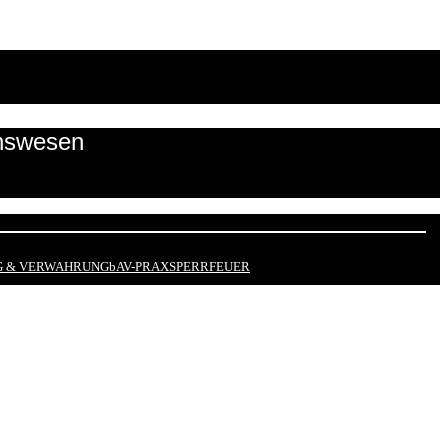
onswesen
 & VERWAHRUNG
bAV-PRAX
SPERRFEUER