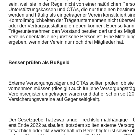
sein, weil sie in der Regel nicht von einer natürlichen Pers
Unterstützungskassen und CTAs, die nur für einen bestimm
werden und häufig als eingetragener Verein konstituiert sind
Kontrollmöglichkeiten der Trägerunternehmen nicht überseh
oder der Vertragsgestaltung ergeben können. Ebenso kann 
Trägerunternehmen den Vorstand berufen darf und es Mitglie
Vereins ebenfalls eine juristische Person ist. Eine Mitteilu
ergeben, wenn der Verein nur noch drei Mitglieder hat.
Besser prüfen als Bußgeld
Externe Versorgungsträger und CTAs sollten prüfen, ob sie 
vornehmen müssen (dies gilt auch für jene Versorgungsträg
Vereinsregister eingetragen waren und daher schon seit 2017
Versicherungsvereine auf Gegenseitigkeit).
Der Gesetzgeber hat zwar lange – rechtsformabhängige – Ü
erst Ende 2022 auslaufen, trotzdem sollten externe Versorgu
tatsächlich oder fiktiv wirtschaftlich Berechtigter ist sowie