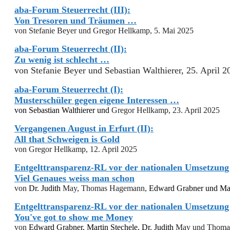
aba-Forum Steuerrecht (III):
Von Tresoren und Träumen …
von Stefanie Beyer und Gregor Hellkamp, 5. Mai 2025
aba-Forum Steuerrecht (II):
Zu wenig ist schlecht …
von Stefanie Beyer und Sebastian Walthierer, 25. April 2
aba-Forum Steuerrecht (I):
Musterschüler gegen eigene Interessen …
von
Sebastian Walthierer
und
Gregor Hellkamp, 23. April 2025
Vergangenen August in Erfurt (II):
All that Schweigen is Gold
von Gregor Hellkamp, 12. April 2025
Entgelttransparenz-RL vor der nationalen Umsetzung 
Viel Genaues weiss man schon
von
Dr. Judith
May,
Thomas Hagemann,
Edward Grabner und
Ma
Entgelttransparenz-RL vor der nationalen Umsetzung 
You've got to show me Money
von
Edward Grabner,
Martin Stechele, Dr. Judith
May und
Thomas