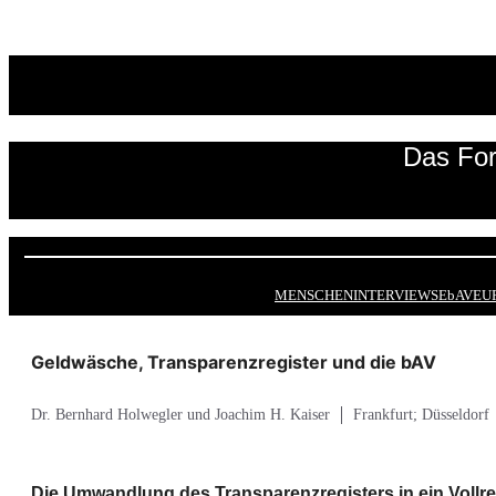
Zum
Inhalt
springen
Das For
MENSCHEN
INTERVIEWS
EbAV
EU
Geldwäsche, Transparenzregister und die bAV
Dr. Bernhard Holwegler und Joachim H. Kaiser
Frankfurt; Düsseldorf
Die Umwandlung des Transparenzregisters in ein Vollre