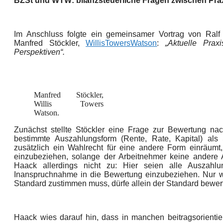
BZSt und WTW: bilanzsteuerliche Fragen zwischen Pra
Im Anschluss folgte ein gemeinsamer Vortrag von Ralf
Manfred Stöckler,
WillisTowersWatson
:
„Aktuelle Pra
Perspektiven“.
Manfred Stöckler,
Willis Towers
Watson.
Zunächst stellte Stöckler eine Frage zur Bewertung n
bestimmte Auszahlungsform (Rente, Rate, Kapital) als
zusätzlich ein Wahlrecht für eine andere Form einräumt
einzubeziehen, solange der Arbeitnehmer keine andere
Haack allerdings nicht zu: Hier seien alle Auszahlu
Inanspruchnahme in die Bewertung einzubeziehen. Nur 
Standard zustimmen muss, dürfe allein der Standard bewer
Haack wies darauf hin, dass in manchen beitragsorientie