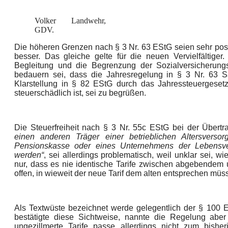
Volker Landwehr,
GDV.
Die höheren Grenzen nach § 3 Nr. 63 EStG seien sehr pos
besser. Das gleiche gelte für die neuen Vervielfältiger
Begleitung und die Begrenzung der Sozialversicherungsfr
bedauern sei, dass die Jahresregelung in § 3 Nr. 63 
Klarstellung in § 82 EStG durch das Jahressteuergesetz
steuerschädlich ist, sei zu begrüßen.
Die Steuerfreiheit nach § 3 Nr. 55c EStG bei der Übert
einen anderen Träger einer betrieblichen Altersverso
Pensionskasse oder eines Unternehmens der Lebensvers
werden“
, sei allerdings problematisch, weil unklar sei, wie
nur, dass es nie identische Tarife zwischen abgebendem
offen, in wieweit der neue Tarif dem alten entsprechen müs
Als Textwüste bezeichnet werde gelegentlich der § 100 E
bestätigte diese Sichtweise, nannte die Regelung abe
ungezillmerte Tarife passe allerdings nicht zum bish