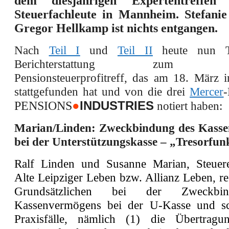
dem diesjährigen Expertentreffe
Steuerfachleute in Mannheim. Stefani
Gregor Hellkamp ist nichts entgangen.
Nach
Teil I
und
Teil II
heute nun Te
Berichterstattung zum alljä
Pensionsteuerprofitreff, das am 18. März
stattgefunden hat und von die drei
Mercer
-
●
INDUSTRIES
PENSIONS
notiert haben:
Marian/Linden: Zweckbindung des Kass
bei der Unterstützungskasse – „Tresorfun
Ralf Linden und Susanne Marian, Steuere
Alte Leipziger Leben bzw. Allianz Leben, r
Grundsätzlichen bei der Zweckbi
Kassenvermögens bei der U-Kasse und sch
Praxisfälle, nämlich (1) die Übertrag