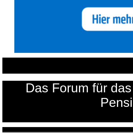
Zum
Inhalt
springen
Das Forum für das 
Pens