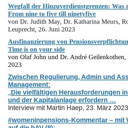
Wegfall der Hinzuverdienstgrenzen: Was
From nine to five till ninetyfive
von Dr. Judith May, Dr. Katharina Meurs, R
Leuprecht, 26. Juni 2023
Ausfinanzierung von Pensionsverpflichtu
Time is on your side
von Olaf John und Dr. André Geilenkothen, 
2023
Zwischen Regulierung, Admin und Ass
Management:
„
Die vielfältigen Herausforderungen i
und der Kapitalanlage erfordern …
Interview mit Martin Haep, 23. März 202
#womeninpensions-Kommentar –
m
it
auf die bAV
(I
I
)
: