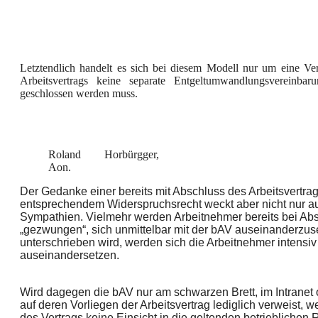
Letztendlich handelt es sich bei diesem Modell nur um eine Ve
Arbeitsvertrags keine separate Entgeltumwandlungsvereinbar
geschlossen werden muss.
Roland Horbürgger,
Aon.
Der Gedanke einer bereits mit Abschluss des Arbeitsvertr
entsprechendem Widerspruchsrecht weckt aber nicht nur au
Sympathien. Vielmehr werden Arbeitnehmer bereits bei Abs
„gezwungen“, sich unmittelbar mit der bAV auseinanderzuse
unterschrieben wird, werden sich die Arbeitnehmer intensiv
auseinandersetzen.
Wird dagegen die bAV nur am schwarzen Brett, im Intranet o
auf deren Vorliegen der Arbeitsvertrag lediglich verweist, w
des Vertrags keine Einsicht in die geltenden betriebliche