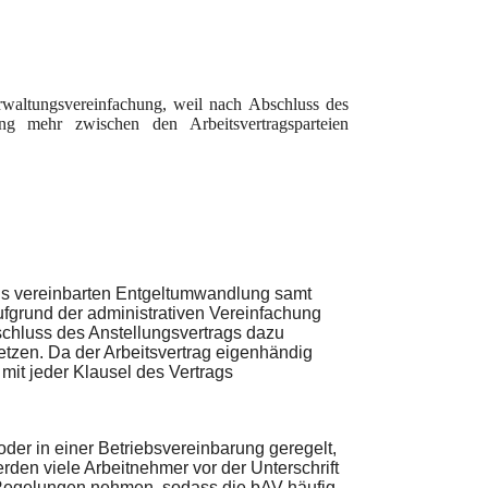
rwaltungsvereinfachung, weil nach Abschluss des
ung mehr zwischen den Arbeitsvertragsparteien
ags vereinbarten Entgeltumwandlung samt
fgrund der administrativen Vereinfachung
chluss des Anstellungsvertrags dazu
tzen. Da der Arbeitsvertrag eigenhändig
 mit jeder Klausel des Vertrags
der in einer Betriebsvereinbarung geregelt,
erden viele Arbeitnehmer vor der Unterschrift
n Regelungen nehmen, sodass die bAV häufig