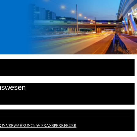
onswesen
 & VERWAHRUNG
bAV-PRAX
SPERRFEUER