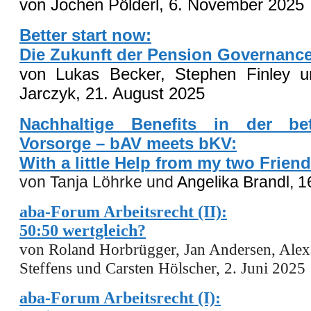
von Jochen Pölderl,
6
.
November
2025
Better start now:
Die Zukunft der Pension Governanc
von Lukas Becker, Stephen Finley u
Jarczyk, 2
1
. August 2025
Nachhaltige Benefits in der bet
Vorsorge – bAV meets bKV:
With a little Help from my two Frien
von Tanja Löhrke und
Angelika Brandl, 1
aba-Forum Arbeitsrecht (II):
50:50 wertgleich?
von Roland Horbrügger, Jan Andersen, Alex
Steffens und Carsten Hölscher, 2. Juni 2025
aba-Forum Arbeitsrecht (I):