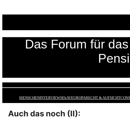
Zum
Inhalt
springen
Das Forum für das 
Pens
MENSCHEN
INTERVIEWS
EbAV
EUROPA
RECHT & AUFSICHT
CONS
Auch das noch (II):