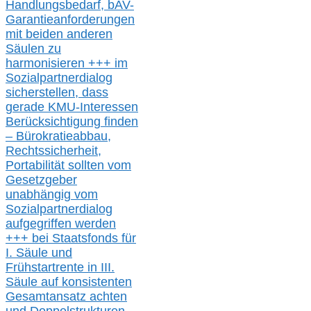
Handlungsbedarf,
bAV-
Garantieanforderungen
mit beiden anderen
Säulen zu
harmonisieren
+++ im
Sozialpartnerdialog
s
icher
stellen,
dass
gerade
KMU-
Interessen
Berücksichtigung finden
– Bürokratieabbau,
Rechtssicherheit,
Portabilität sollten vom
Gesetzgeber
unabhängig vom
Sozialpartnerdialog
aufgegriffen werden
+++ bei
Staatsfonds für
I.
Säule
und
Frühstartrente in
III.
Säule auf konsistenten
Gesamtansatz achte
n