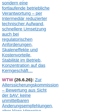
sondern eine
fortlaufende betriebliche
Verantwortung –
per
Intermediär redu
zierter
technischer Aufwand,
s
chnellere Umsetzung
auch
bei
regulatorischen
Anforderungen,
Skaleneffekte und
Kostenvorteile,
Stabilität im Betrieb,
Konzentration auf das
Kerngeschäft…
WTW
(26.6.26):
Zur
Alterssicherungskommission
– Bewertung aus Sicht
der bAV:
keine
u
nmittelbare
n
Änderungsempfehlungen,