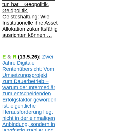
tun hat –
Geopolitik,
Geldpolitik,
Geisteshaltung: Wie
Institutionelle ihre Asset
Allokation zukunftsfähig
ausrichten können …
E
&
R
(
13.5.
26):
Zwei
Jahre Digitale
Rentenübersicht: Vom
Umsetzungsprojekt
zum Dauerbetrieb –
warum der Intermediär
zum entscheidenden
Erfolgsfaktor geworden
ist: eigentliche
Herausforderung liegt
nicht in der einmaligen
Anbindung, sondern in
langfristig stabile
r
und