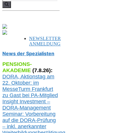
nach:
NEWSLETTER
ANMELDUNG
News der Spezialisten
PENSIONS-
AKADEMIE
(
7
.
8
.26):
DORA, A
ktionstag am
22. Oktober:
im
MesseTurm Frankfurt
zu
Gast bei
PA-
Mitglied
Insight Investment –
DORA-Management
Seminar: Vorbereitung
auf die DORA-Prüfung
– inkl. anerkannter
Weiterbildungsbestätigung