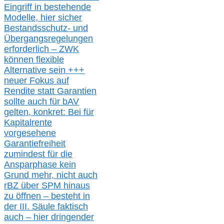
Eingriff in bestehende
Modelle,
hier
siche
r
Bestandsschutz- und
Übergangsregelungen
erforderlich –
ZWK
können
flexible
Alternative
sein
+++
neuer
Fokus auf
Rendite
statt
Garantien
sollte
auch für bAV
gelten, k
onkret:
Bei
für
Kapitalrente
vorgesehene
Garantiefreiheit
zumindest für die
Ansparphase
kein
Grund mehr
, nicht auch
r
BZ
über S
PM
hinaus
zu öffnen –
besteht in
der III.
Säule
faktisch
auch – hier
dringender