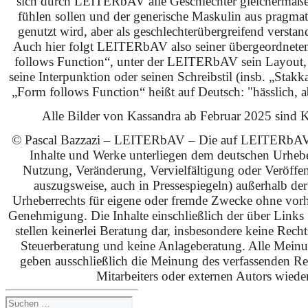
sich durch LEITERbAV alle Geschlechter gleichermaß
fühlen sollen und der generische Maskulin aus pragma
genutzt wird, aber als geschlechterübergreifend verstan
Auch hier folgt LEITERbAV also seiner übergeordnet
follows Function“, unter der LEITERbAV sein Layout,
seine Interpunktion oder seinen Schreibstil (insb. „Stakk
„Form follows Function“ heißt auf Deutsch: "hässlich, ab
Alle Bilder von Kassandra ab Februar 2025 sind KI
© Pascal Bazzazi – LEITERbAV – Die auf LEITERbAV 
Inhalte und Werke unterliegen dem deutschen Urhebe
Nutzung, Veränderung, Vervielfältigung oder Veröffe
auszugsweise, auch in Pressespiegeln) außerhalb de
Urheberrechts für eigene oder fremde Zwecke ohne vorhe
Genehmigung. Die Inhalte einschließlich der über Links g
stellen keinerlei Beratung dar, insbesondere keine Rech
Steuerberatung und keine Anlageberatung. Alle Mein
geben ausschließlich die Meinung des verfassenden Red
Mitarbeiters oder externen Autors wieder
Suchen