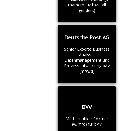
mathematik bAV (all
genders)
Deutsche Post AG
Senior Experte Business
Analyse,
Datenmanagement und
Prozessentwicklung bAV
(m/w/d)
BVV
Mathematiker / Aktuar
(w/m/d) für bAV