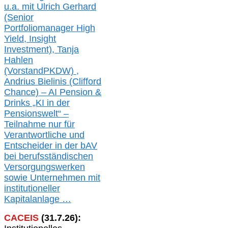
u.a. mit
Ulrich Gerhard
(Senior
Portfoliomanager High
Yield, Insight
Investment), Tanja
Hahlen
(Vorst
and
PKDW) ,
Andrius Bielinis (Clifford
Chance) – AI Pension &
Drinks „KI in der
Pensionswelt“ –
Teilnahme nur für
Verantwortliche und
Entscheider in der bAV
bei berufsständischen
V
er
sorgungswerken
sowie Unternehmen mit
institutioneller
Kapitalanlage …
CACEIS
(
31
.
7
.2
6
):