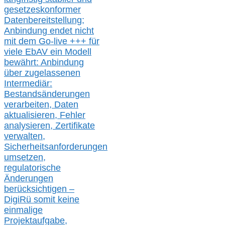
gesetzeskonforme
r
Datenbereitstellung;
Anbindung endet nicht
mit dem Go-live
+++
für
viele EbAV ein Modell
bewährt: Anbindung
über zugelassenen
Intermediär:
Bestandsänderungen
verarbeite
n
, Daten
aktualisier
en,
Fehler
analysier
en
, Zertifikate
verwalte
n
,
Sicherheitsanforderungen
umsetz
en,
regulatorische
Änderungen
berücksichtigen –
DigiRü somit keine
einmalige
Projektaufgabe,