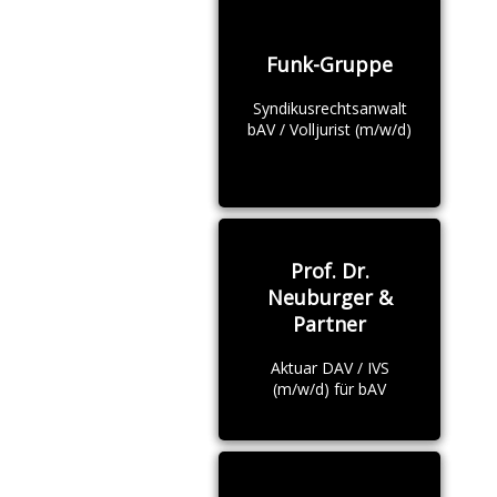
Funk-Gruppe
Syndikusrechtsanwalt
bAV / Volljurist (m/w/d)
Prof. Dr.
Neuburger &
Partner
Aktuar DAV / IVS
(m/w/d) für bAV