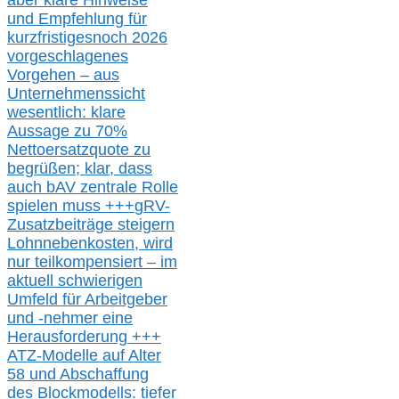
aber klare Hinweise
und Empfehlung für
kurzfristig
es
noch 2026
vorgeschlagenes
Vorgehen –
a
us
Unternehmenssicht
wesentlic
h
: klare
Aussage
zu
70%
Nettoersatzquote zu
begrüßen;
klar,
dass
auch b
AV zentrale Rolle
spielen muss
+++
gRV-
Zusatzb
eiträge steigern
Lohnnebenkosten,
wird
nur t
eilkompensiert – im
aktuell schwierigen
Umfeld für Arbeitgeber
und -nehmer eine
Herausforderung
+++
ATZ-M
odelle auf Alter
58 und Abschaffung
des Blockmodells: tiefer