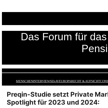
Zum
Inhalt
springen
Das Forum für das 
Pens
MENSCHEN
INTERVIEWS
EbAV
EUROPA
RECHT & AUFSICHT
CONS
Preqin-Studie setzt Private Mar
Spotlight für 2023 und 2024: