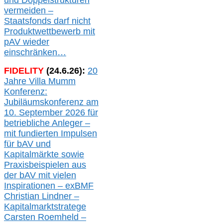
und Doppelstrukturen
verme
i
den –
Staatsfonds
darf nicht
Produktwettbewerb
mit
pAV
wieder
einschränken…
FIDELITY
(
24
.
6
.2
6
):
20
Jahre Villa Mumm
Konferenz:
Jubiläumskonferenz am
10. September 2026 für
betriebliche Anleger –
mit fundierten Impulsen
für bAV und
Kapitalmärkte
sowie
Praxisbeispielen aus
der bAV
mit
vielen
Inspirationen –
exBMF
Christian Lindner –
Kapitalmarktstratege
Carsten Roemheld –