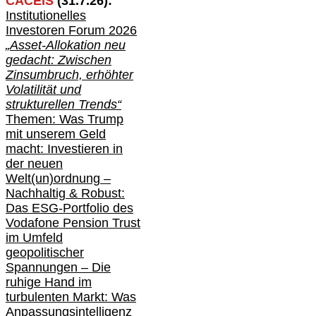
CACEIS
(
31
.
7
.2
6
):
Institutionelle
s
Investoren Forum 2026
„Asset-Allokation neu
gedacht: Zwischen
Zinsumbruch, erhöhter
Volatilität und
strukturellen Trends“
Themen: Was Trump
mit unserem Geld
macht: Investieren in
der neuen
Welt(un)ordnung –
Nachhaltig & Robust:
Das ESG-Portfolio des
Vodafone Pension Trust
im Umfeld
geopolitischer
Spannungen – Die
ruhige Hand im
turbulenten Markt: Was
Anpassungsintelligenz