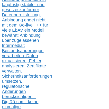
langfristig stabile
r
und
gesetzeskonforme
r
Datenbereitstellung;
Anbindung endet nicht
mit dem Go-live
+++
für
viele EbAV ein Modell
bewährt: Anbindung
über zugelassenen
Intermediär:
Bestandsänderungen
verarbeite
n
, Daten
aktualisier
en,
Fehler
analysier
en
, Zertifikate
verwalte
n
,
Sicherheitsanforderungen
umsetz
en,
regulatorische
Änderungen
berücksichtigen –
DigiRü somit keine
einmalige