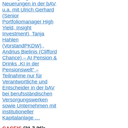
Neuerungen in der b
AV,
u.a. mit
Ulrich Gerhard
(Senior
Portfoliomanager High
Yield, Insight
Investment), Tanja
Hahlen
(Vorst
and
PKDW) ,
Andrius Bielinis (Clifford
Chance) – AI Pension &
Drinks „KI in der
Pensionswelt“ –
Teilnahme nur für
Verantwortliche und
Entscheider in der bAV
bei berufsständischen
V
er
sorgungswerken
sowie Unternehmen mit
institutioneller
Kapitalanlage …