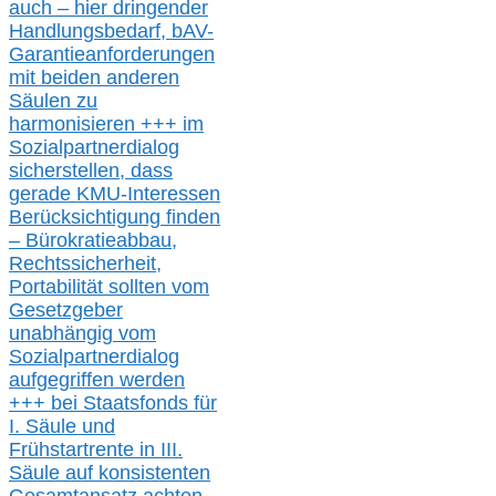
auch – hier
dringender
Handlungsbedarf,
bAV-
Garantieanforderungen
mit beiden anderen
Säulen zu
harmonisieren
+++ im
Sozialpartnerdialog
s
icher
stellen,
dass
gerade
KMU-
Interessen
Berücksichtigung finden
– Bürokratieabbau,
Rechtssicherheit,
Portabilität sollten vom
Gesetzgeber
unabhängig vom
Sozialpartnerdialog
aufgegriffen werden
+++ bei
Staatsfonds für
I.
Säule
und
Frühstartrente in
III.
Säule auf konsistenten