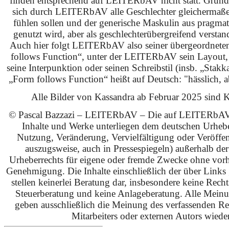
finden entsprechend auf LEITERbAV nicht statt. Grundsä
sich durch LEITERbAV alle Geschlechter gleichermaß
fühlen sollen und der generische Maskulin aus pragma
genutzt wird, aber als geschlechterübergreifend verstan
Auch hier folgt LEITERbAV also seiner übergeordnet
follows Function“, unter der LEITERbAV sein Layout,
seine Interpunktion oder seinen Schreibstil (insb. „Stakk
„Form follows Function“ heißt auf Deutsch: "hässlich, ab
Alle Bilder von Kassandra ab Februar 2025 sind KI
© Pascal Bazzazi – LEITERbAV – Die auf LEITERbAV 
Inhalte und Werke unterliegen dem deutschen Urhebe
Nutzung, Veränderung, Vervielfältigung oder Veröffe
auszugsweise, auch in Pressespiegeln) außerhalb de
Urheberrechts für eigene oder fremde Zwecke ohne vorhe
Genehmigung. Die Inhalte einschließlich der über Links g
stellen keinerlei Beratung dar, insbesondere keine Rech
Steuerberatung und keine Anlageberatung. Alle Mein
geben ausschließlich die Meinung des verfassenden Red
Mitarbeiters oder externen Autors wieder