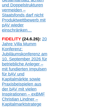
Gesamtansatz achte
n
und Doppelstrukturen
verme
i
den –
Staatsfonds
darf nicht
Produktwettbewerb
mit
pAV
wieder
einschränken…
FIDELITY
(
24
.
6
.2
6
):
20
Jahre Villa Mumm
Konferenz:
Jubiläumskonferenz am
10. September 2026 für
betriebliche Anleger –
mit fundierten Impulsen
für bAV und
Kapitalmärkte
sowie
Praxisbeispielen aus
der bAV
mit
vielen
Inspirationen –
exBMF
Christian Lindner –
Kapitalmarktstratege