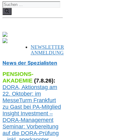
Suchen
nach:
NEWSLETTER
ANMELDUNG
News der Spezialisten
PENSIONS-
AKADEMIE
(
7
.
8
.26):
DORA, A
ktionstag am
22. Oktober:
im
MesseTurm Frankfurt
zu
Gast bei
PA-
Mitglied
Insight Investment –
DORA-Management
Seminar: Vorbereitung
auf die DORA-Prüfung
– inkl. anerkannter