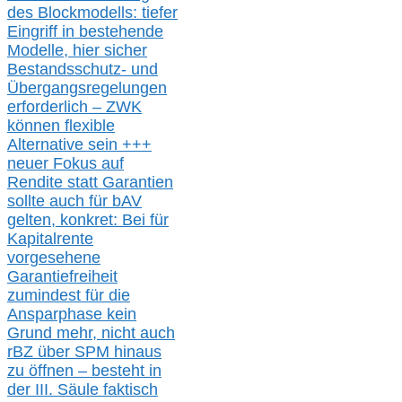
des Blockmodells: tiefer
Eingriff in bestehende
Modelle,
hier
siche
r
Bestandsschutz- und
Übergangsregelungen
erforderlich –
ZWK
können
flexible
Alternative
sein
+++
neuer
Fokus auf
Rendite
statt
Garantien
sollte
auch für bAV
gelten, k
onkret:
Bei
für
Kapitalrente
vorgesehene
Garantiefreiheit
zumindest für die
Ansparphase
kein
Grund mehr
, nicht auch
r
BZ
über S
PM
hinaus
zu öffnen –
besteht in
der III.
Säule
faktisch