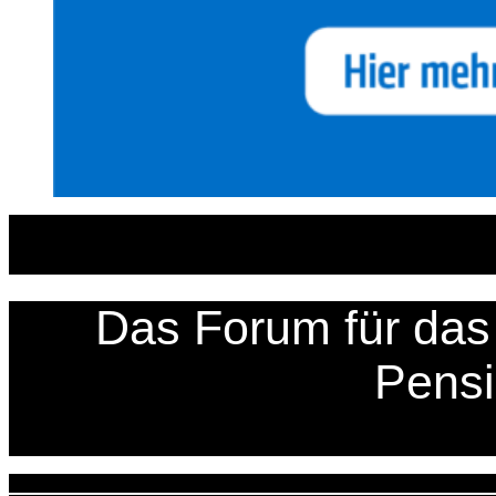
Zum
Inhalt
springen
Das Forum für das 
Pens