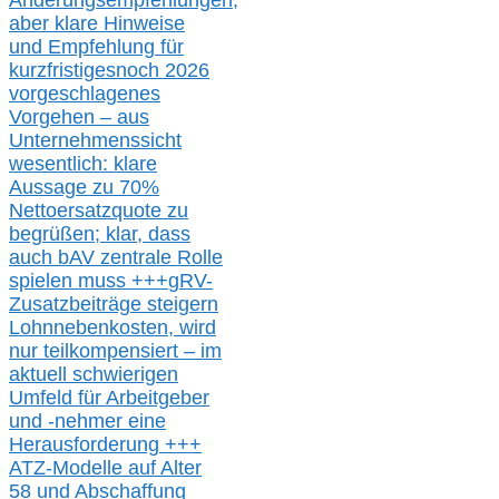
Änderungsempfehlungen,
aber klare Hinweise
und Empfehlung für
kurzfristig
es
noch 2026
vorgeschlagenes
Vorgehen –
a
us
Unternehmenssicht
wesentlic
h
: klare
Aussage
zu
70%
Nettoersatzquote zu
begrüßen;
klar,
dass
auch b
AV zentrale Rolle
spielen muss
+++
gRV-
Zusatzb
eiträge steigern
Lohnnebenkosten,
wird
nur t
eilkompensiert – im
aktuell schwierigen
Umfeld für Arbeitgeber
und -nehmer eine
Herausforderung
+++
ATZ-M
odelle auf Alter
58 und Abschaffung