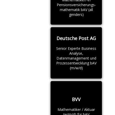
Pensionsversicherungs-
mathematik bAV (all
genders)
Deutsche Post AG
Senior Experte Business
Analyse,
Datenmanagement und
Prozessentwicklung bAV
(m/w/d)
BVV
Mathematiker / Aktuar
(w/m/d) für bAV