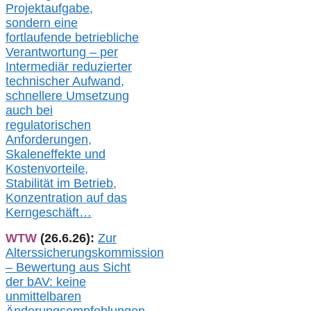
Projektaufgabe,
sondern eine
fortlaufende betriebliche
Verantwortung –
per
Intermediär redu
zierter
technischer Aufwand,
s
chnellere Umsetzung
auch
bei
regulatorischen
Anforderungen,
Skaleneffekte und
Kostenvorteile,
Stabilität im Betrieb,
Konzentration auf das
Kerngeschäft…
WTW
(26.6.26):
Zur
Alterssicherungskommission
– Bewertung aus Sicht
der bAV:
keine
u
nmittelbare
n