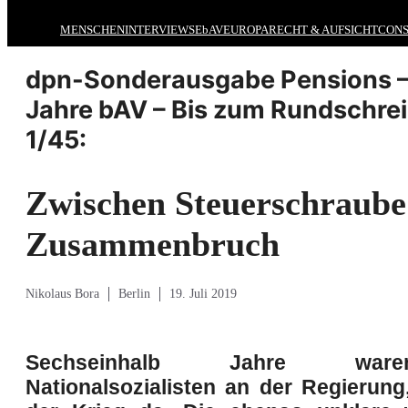
MENSCHEN
INTERVIEWS
EbAV
EUROPA
RECHT & AUFSICHT
CONS
dpn-Sonderausgabe Pensions –
Jahre bAV – Bis zum Rundschre
1/45:
Zwischen Steuerschraube
Zusammenbruch
Nikolaus Bora
Berlin
19. Juli 2019
Sechseinhalb Jahre wa
Nationalsozialisten an der Regierun