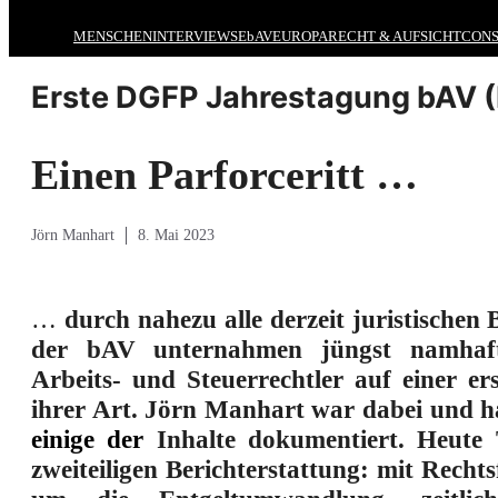
MENSCHEN
INTERVIEWS
EbAV
EUROPA
RECHT & AUFSICHT
CONS
Erste DGFP Jahrestagung bAV (I
Einen Parforceritt …
Jörn Manhart
8. Mai 2023
…
durch nahezu alle derzeit juristischen 
der bAV unternahmen jüngst namhaft
Arbeits- und Steuerrechtler auf einer e
ihrer Ar
t. Jörn Man
hart war dabei und h
einige der
Inhalte dokumentiert. Heute T
zweiteiligen Berichterstattung: mit Recht