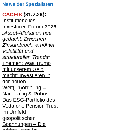
News der Spezialisten
CACEIS
(
31
.
7
.2
6
):
Institutionelle
s
Investoren Forum 2026
„Asset-Allokation neu
gedacht: Zwischen
Zinsumbruch, erhöhter
Volatilität und
strukturellen Trends“
Themen: Was Trump
mit unserem Geld
macht: Investieren in
der neuen
Welt(un)ordnung –
Nachhaltig & Robust:
Das ESG-Portfolio des
Vodafone Pension Trust
im Umfeld
geopolitischer
Spannungen – Die