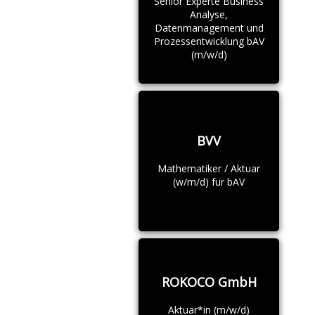
Senior Experte Business
Analyse,
Datenmanagement und
Prozessentwicklung bAV
(m/w/d)
BVV
Mathematiker / Aktuar
(w/m/d) für bAV
ROKOCO GmbH
Aktuar*in (m/w/d)