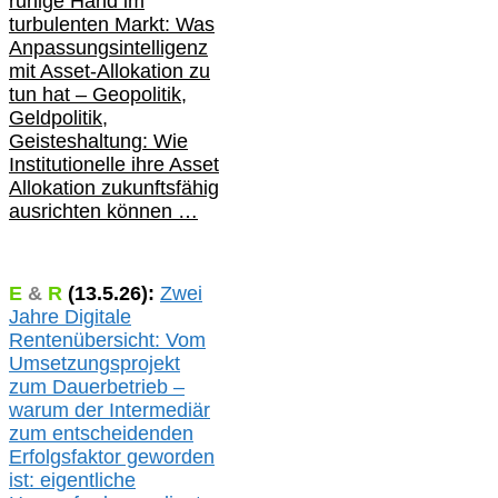
ruhige Hand im
turbulenten Markt: Was
Anpassungsintelligenz
mit Asset-Allokation zu
tun hat –
Geopolitik,
Geldpolitik,
Geisteshaltung: Wie
Institutionelle ihre Asset
Allokation zukunftsfähig
ausrichten können …
E
&
R
(
13.5.
26):
Zwei
Jahre Digitale
Rentenübersicht: Vom
Umsetzungsprojekt
zum Dauerbetrieb –
warum der Intermediär
zum entscheidenden
Erfolgsfaktor geworden
ist: eigentliche