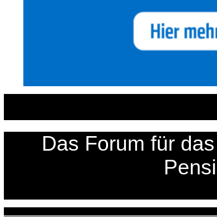
Zum
Inhalt
springen
Das Forum für das 
Pens