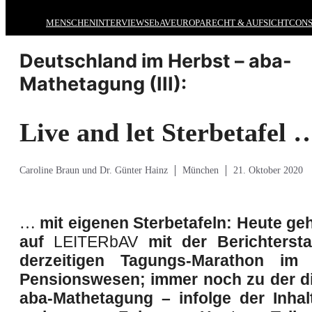
MENSCHEN
INTERVIEWS
EbAV
EUROPA
RECHT & AUFSICHT
CONS
Deutschland im Herbst – aba-
Mathetagung (III):
Live and let Sterbetafel 
Caroline Braun und Dr. Günter Hainz
München
21. Oktober 2020
…
mit eigenen Sterbetafeln
:
Heute geh
auf
LEITER
bAV
mit der
Berichterst
derzeitigen
Tagungs-
Marathon
im d
Pensionswesen;
immer noch z
u der d
aba-Mathetagung – infolge der Inhal