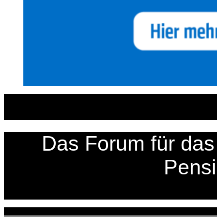
Zum
Inhalt
springen
Das Forum für das 
Pens