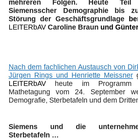
mehreren Folgen. Heute Teil
Siemensscher Demographie bis zu
Störung der Geschäftsgrundlage
be
LEITER
bAV
Caroline Braun
und Günter
Nach d
e
m fachlichen Austausch von Dirk
Jürgen Rings und Henriette Meissner
LEITER
bAV
heute
im Program
Mathetagung
vom 24. September
w
Demografie, Sterbetafeln und dem Dritte
Siemens und die unternehmen
Sterbetafeln …