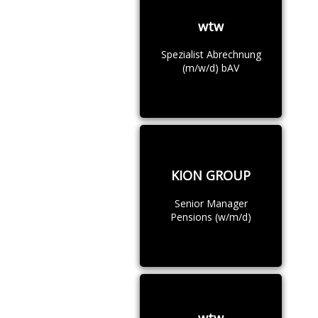
wtw
Spezialist Abrechnung
(m/w/d) bAV
KION GROUP
Senior Manager
Pensions (w/m/d)
wtw