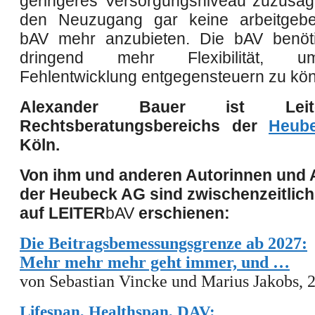
geringeres Versorgungsniveau zuzusag
den Neuzugang gar keine arbeitgeber
bAV mehr anzubieten. Die bAV benöti
dringend mehr Flexibilität, 
Fehlentwicklung entgegensteuern zu kö
Alexander Bauer ist Lei
Rechtsberatungsbereichs der
Heub
Köln.
Von
ihm und anderen
Autorinnen und 
der
Heubeck AG
sind zwischenzeitlich
auf
LEITER
bAV
erschienen:
Die Beitragsbemessungsgrenze ab 2027:
Mehr mehr mehr geht immer, und …
von
Sebastian Vincke
und
Marius Jakobs, 
Lifespan, Healthspan, DAV: