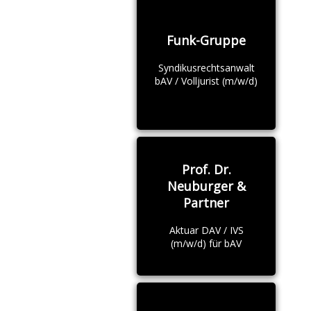
Funk-Gruppe
Syndikusrechtsanwalt
bAV / Volljurist (m/w/d)
Prof. Dr.
Neuburger &
Partner
Aktuar DAV / IVS
(m/w/d) für bAV