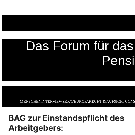
Zum
Inhalt
springen
Das Forum für das 
Pens
MENSCHEN
INTERVIEWS
EbAV
EUROPA
RECHT & AUFSICHT
CONS
BAG zur Einstandspflicht des
Arbeitgebers: