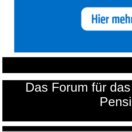
Zum
Inhalt
springen
Das Forum für das 
Pens