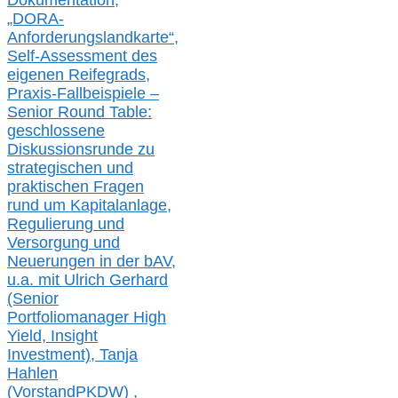
Dokumentation,
„DORA-
Anforderungslandkarte“,
Self-Assessment des
eigenen Reifegrads,
Praxis-
Fallbeispiele –
Senior Round Table:
geschlossene
Diskussionsrunde
zu
strategischen und
praktischen Fragen
rund um Kapitalanlage,
Regulierung und
Versorgung und
Neuerungen in der b
AV,
u.a. mit
Ulrich Gerhard
(Senior
Portfoliomanager High
Yield, Insight
Investment), Tanja
Hahlen
(Vorst
and
PKDW) ,