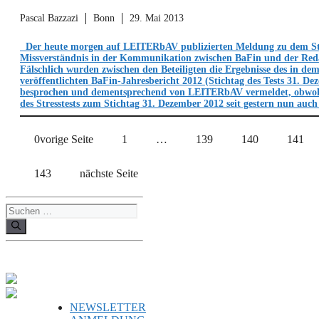
Pascal Bazzazi
Bonn
29. Mai 2013
Der heute morgen auf LEITERbAV publizierten Meldung zu dem Stre
Missverständnis in der Kommunikation zwischen BaFin und der Red
Fälschlich wurden zwischen den Beteiligten die Ergebnisse des in dem
veröffentlichten BaFin-Jahresbericht 2012 (Stichtag des Tests 31. De
besprochen und dementsprechend von LEITERbAV vermeldet, obwohl
des Stresstests zum Stichtag 31. Dezember 2012 seit gestern nun auc
0vorige Seite
1
…
139
140
141
143
nächste Seite
Suchen
nach:
NEWSLETTER