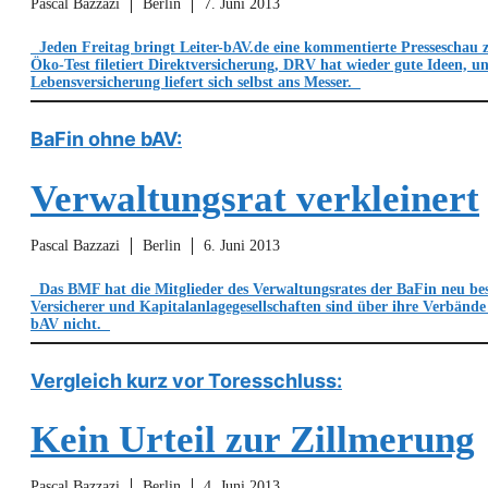
Pascal Bazzazi
Berlin
7. Juni 2013
Jeden Freitag bringt Leiter-bAV.de eine kommentierte Presseschau 
Öko-Test filetiert Direktversicherung, DRV hat wieder gute Ideen, u
Lebensversicherung liefert sich selbst ans Messer.
BaFin ohne bAV:
Verwaltungsrat verkleinert
Pascal Bazzazi
Berlin
6. Juni 2013
Das BMF hat die Mitglieder des Verwaltungsrates der BaFin neu bes
Versicherer und Kapitalanlagegesellschaften sind über ihre Verbände 
bAV nicht.
Vergleich kurz vor Toresschluss:
Kein Urteil zur Zillmerung
Pascal Bazzazi
Berlin
4. Juni 2013