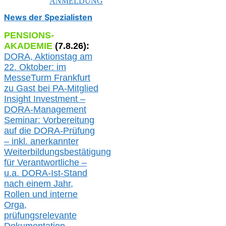
ANMELDUNG
News der Spezialisten
PENSIONS-
AKADEMIE
(
7
.
8
.26):
DORA, A
ktionstag am
22. Oktober:
im
MesseTurm Frankfurt
zu
Gast bei
PA-
Mitglied
Insight Investment –
DORA-Management
Seminar: Vorbereitung
auf die DORA-Prüfung
– inkl. anerkannter
Weiterbildungsbestätigung
für Verantwortliche –
u.a.
DORA-Ist-Stand
nach einem Jahr,
Rollen und interne
Orga,
prüfungsrelevante