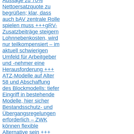
Aussage
zu
70%
Nettoersatzquote zu
begrüßen;
klar,
dass
auch b
AV zentrale Rolle
spielen muss
+++
gRV-
Zusatzb
eiträge steigern
Lohnnebenkosten,
wird
nur t
eilkompensiert – im
aktuell schwierigen
Umfeld für Arbeitgeber
und -nehmer eine
Herausforderung
+++
ATZ-M
odelle auf Alter
58 und Abschaffung
des Blockmodells: tiefer
Eingriff in bestehende
Modelle,
hier
siche
r
Bestandsschutz- und
Übergangsregelungen
erforderlich –
ZWK
können
flexible
Alternative
sein
+++