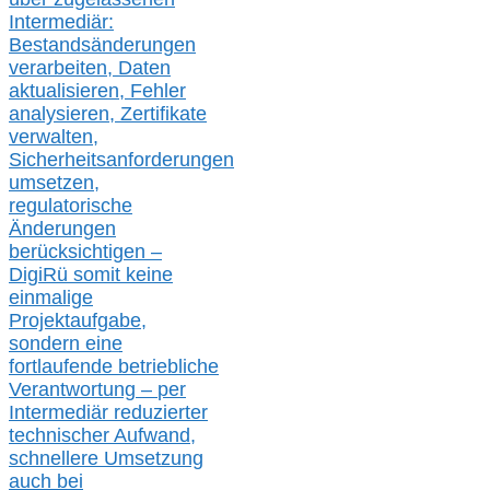
Intermediär:
Bestandsänderungen
verarbeite
n
, Daten
aktualisier
en,
Fehler
analysier
en
, Zertifikate
verwalte
n
,
Sicherheitsanforderungen
umsetz
en,
regulatorische
Änderungen
berücksichtigen –
DigiRü somit keine
einmalige
Projektaufgabe,
sondern eine
fortlaufende betriebliche
Verantwortung –
per
Intermediär redu
zierter
technischer Aufwand,
s
chnellere Umsetzung
auch
bei