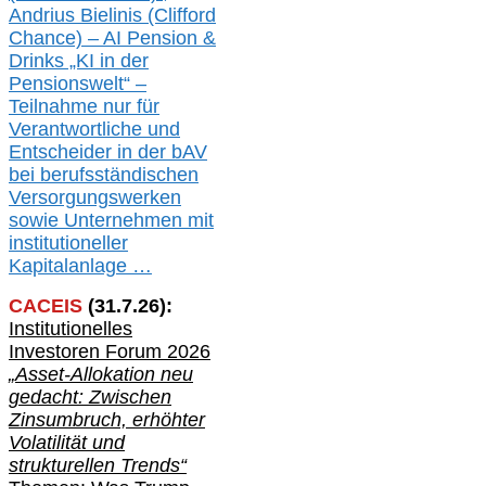
Andrius Bielinis (Clifford
Chance) – AI Pension &
Drinks „KI in der
Pensionswelt“ –
Teilnahme nur für
Verantwortliche und
Entscheider in der bAV
bei berufsständischen
V
er
sorgungswerken
sowie Unternehmen mit
institutioneller
Kapitalanlage …
CACEIS
(
31
.
7
.2
6
):
Institutionelle
s
Investoren Forum 2026
„Asset-Allokation neu
gedacht: Zwischen
Zinsumbruch, erhöhter
Volatilität und
strukturellen Trends“