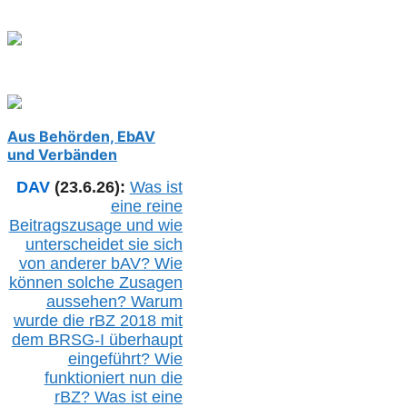
Aus Behörden, EbAV
und Verbänden
DAV
(23.6.26):
Was ist
eine reine
Beitragszusage und wie
unterscheidet sie sich
von anderer b
AV
? Wie
können solche Zusagen
aussehen? Warum
wurde die r
BZ
2018 mit
dem B
RSG-
I überhaupt
eingeführt? Wie
funktioniert nun die
r
BZ
? Was ist eine