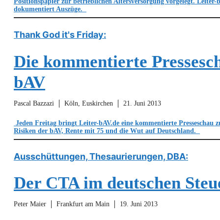
Positionspapier zur betrieblichen Altersversorgung vorgelegt. Leiter-
dokumentiert Auszüge.
Thank God it's Friday:
Die kommentierte Pressesc
bAV
Pascal Bazzazi
Köln, Euskirchen
21. Juni 2013
Jeden Freitag bringt Leiter-bAV.de eine kommentierte Presseschau z
Risiken der bAV, Rente mit 75 und die Wut auf Deutschland.
Ausschüttungen, Thesaurierungen, DBA:
Der CTA im deutschen Steu
Peter Maier
Frankfurt am Main
19. Juni 2013