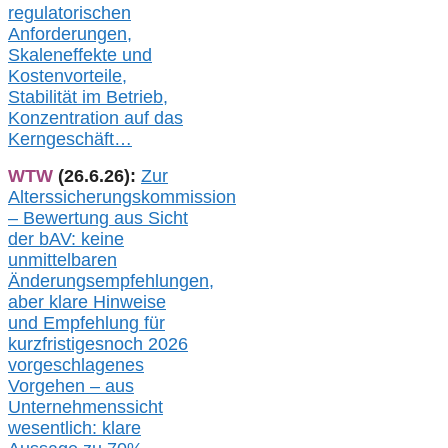
regulatorischen
Anforderungen,
Skaleneffekte und
Kostenvorteile,
Stabilität im Betrieb,
Konzentration auf das
Kerngeschäft…
WTW
(26.6.26):
Zur
Alterssicherungskommission
– Bewertung aus Sicht
der bAV:
keine
u
nmittelbare
n
Änderungsempfehlungen,
aber klare Hinweise
und Empfehlung für
kurzfristig
es
noch 2026
vorgeschlagenes
Vorgehen –
a
us
Unternehmenssicht
wesentlic
h
: klare