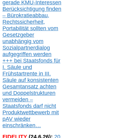
gerade
KMU-
Interessen
Berücksichtigung finden
– Bürokratieabbau,
Rechtssicherheit,
Portabilität sollten vom
Gesetzgeber
unabhängig vom
Sozialpartnerdialog
aufgegriffen werden
+++ bei
Staatsfonds für
I.
Säule
und
Frühstartrente in
III.
Säule auf konsistenten
Gesamtansatz achte
n
und Doppelstrukturen
verme
i
den –
Staatsfonds
darf nicht
Produktwettbewerb
mit
pAV
wieder
einschränken…
FIDELITY
(
24
.
6
.2
6
):
20