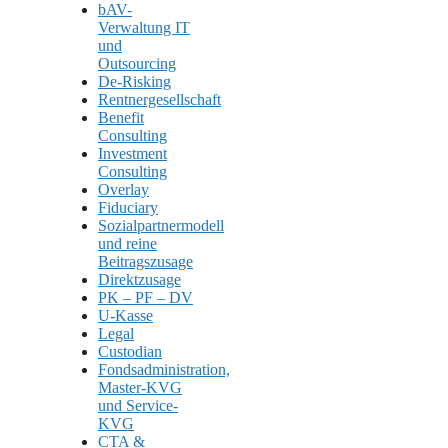
bAV-
Verwaltung IT
und
Outsourcing
De-Risking
Rentnergesellschaft
Benefit
Consulting
Investment
Consulting
Overlay
Fiduciary
Sozialpartnermodell
und reine
Beitragszusage
Direktzusage
PK – PF – DV
U-Kasse
Legal
Custodian
Fondsadministration,
Master-KVG
und Service-
KVG
CTA &