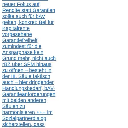
neuer
Fokus auf
Rendite
statt
Garantien
sollte
auch für bAV
gelten, k
onkret:
Bei
für
Kapitalrente
vorgesehene
Garantiefreiheit
zumindest für die
Ansparphase
kein
Grund mehr
, nicht auch
r
BZ
über S
PM
hinaus
zu öffnen –
besteht in
der III.
Säule
faktisch
auch – hier
dringender
Handlungsbedarf,
bAV-
Garantieanforderungen
mit beiden anderen
Säulen zu
harmonisieren
+++ im
Sozialpartnerdialog
s
icher
stellen,
dass