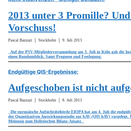
2013 unter 3 Promille? Und
Vorschuss!
Pascal Bazzazi
Stockholm
9. Juli 2013
Auf der PSV-Mitgliederversammlung am 3. Juli in Köln gab die Ins
einen Rundumblick. Samt Prognose und Festlegung.
Endgültige QIS-Ergebnisse:
Aufgeschoben ist nicht auf
Pascal Bazzazi
Stockholm
8. Juli 2013
Die europäische Aufsichtsbehörde EIOPA hat am 4. Juli die endgült
der Quantitativen Auswirkungsstudie zur bAV (QIS bAV) vorgelegt. 
Meinung zum Holistischen Bilanz-Ansatz.