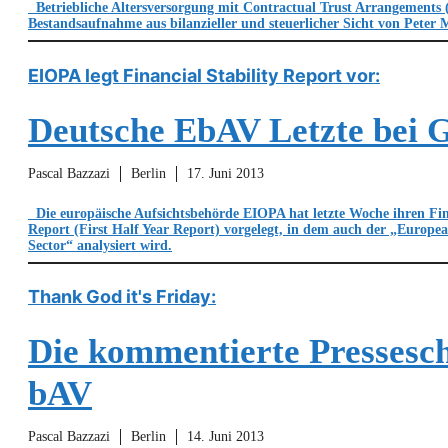
Betriebliche Altersversorgung mit Contractual Trust Arrangements 
Bestandsaufnahme aus bilanzieller und steuerlicher Sicht von Peter
EIOPA legt Financial Stability Report vor:
Deutsche EbAV Letzte bei G
Pascal Bazzazi
Berlin
17. Juni 2013
Die europäische Aufsichtsbehörde EIOPA hat letzte Woche ihren Fina
Report (First Half Year Report) vorgelegt, in dem auch der „Europ
Sector“ analysiert wird.
Thank God it's Friday:
Die kommentierte Pressesc
bAV
Pascal Bazzazi
Berlin
14. Juni 2013