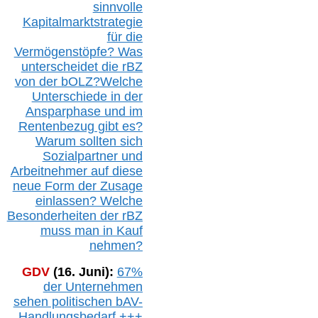
sinnvolle
Kapitalmarktstrategie
für die
Vermögenstöpfe? Was
unterscheidet die r
BZ
von der b
OLZ
?
Welche
Unterschiede in der
Ansparphase
und im
Rentenbezug gibt es?
Warum sollten sich
Sozialpartner und
Arbeitnehmer auf diese
neue Form der Zusage
einlassen? Welche
Besonderheiten der rBZ
muss man in Kauf
nehmen?
GDV
(16. Juni):
67%
der Unternehmen
sehen politischen
bAV-
Handlungsbedarf
+++