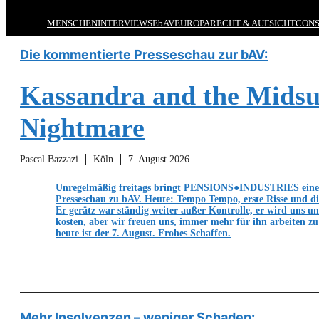
MENSCHEN
INTERVIEWS
EbAV
EUROPA
RECHT & AUFSICHT
CONS
Die kommentierte Presseschau zur bAV:
Kassandra and the Mid
Nightmare
Pascal Bazzazi
Köln
7. August 2026
Unregelmäßig freitags bringt PENSIONS●INDUSTRIES eine
Presseschau zu bAV. Heute: Tempo Tempo, erste Risse und d
Er gerätz war ständig weiter außer Kontrolle, er wird uns u
kosten, aber wir freuen uns, immer mehr für ihn arbeiten z
heute ist der 7. August. Frohes Schaffen.
Mehr Insolvenzen – weniger Schaden: