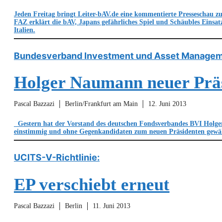
Jeden Freitag bringt Leiter-bAV.de eine kommentierte Presseschau z
FAZ erklärt die bAV, Japans gefährliches Spiel und Schäubles Einsat
Italien.
Bundesverband Investment und Asset Managem
Holger Naumann neuer Prä
Pascal Bazzazi
Berlin/Frankfurt am Main
12. Juni 2013
Gestern hat der Vorstand des deutschen Fondsverbandes BVI Hol
einstimmig und ohne Gegenkandidaten zum neuen Präsidenten gewäh
UCITS-V-Richtlinie:
EP verschiebt erneut
Pascal Bazzazi
Berlin
11. Juni 2013