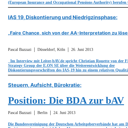
(European Insurance and Occupational Pensions Authority) berufe
IAS 19, Diskontierung und Niedrigzinsphase:
„Faire Chance, sich von der AA-Interpretation zu löse
Pascal Bazzazi
Düsseldorf, Köln
26. Juni 2013
Im Interview mit Leiter-bAV.de spricht Christian Rouette von der F
Strategy Group der E.ON SE über die Weiterentwicklung der
Diskontierungsvorschriften des IAS-19 hin zu einem relativen Qualit
Steuern, Aufsicht, Bürokratie:
Position: Die BDA zur bAV
Pascal Bazzazi
Berlin
24. Juni 2013
Die Bundesvereinigung der Deutschen Arbeitgeberverbände hat am D