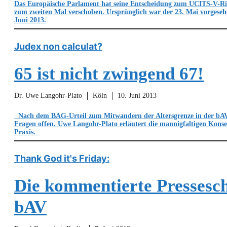
Das Europäische Parlament hat seine Entscheidung zum UCITS-V-Ric
zum zweiten Mal verschoben. Ursprünglich war der 23. Mai vorgeseh
Juni 2013.
Judex non calculat?
65 ist nicht zwingend 67!
Dr. Uwe Langohr-Plato
Köln
10. Juni 2013
Nach dem BAG-Urteil zum Mitwandern der Altersgrenze in der bAV 
Fragen offen. Uwe Langohr-Plato erläutert die mannigfaltigen Konse
Praxis.
Thank God it's Friday:
Die kommentierte Pressesc
bAV