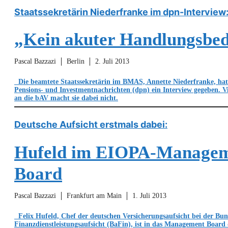
Staatssekretärin Niederfranke im dpn-Interview
„Kein akuter Handlungsbed
Pascal Bazzazi
Berlin
2. Juli 2013
Die beamtete Staatssekretärin im BMAS, Annette Niederfranke, ha
Pensions- und Investmentnachrichten (dpn) ein Interview gegeben. V
an die bAV macht sie dabei nicht.
Deutsche Aufsicht erstmals dabei:
Hufeld im EIOPA-Manage
Board
Pascal Bazzazi
Frankfurt am Main
1. Juli 2013
Felix Hufeld, Chef der deutschen Versicherungsaufsicht bei der Bun
Finanzdienstleistungsaufsicht (BaFin), ist in das Management Boar