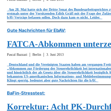
Am 28. Mai hatte sich der Dritte Senat des Bundesarbeitsgerichtes z
erstmals unter der Vorsitzenden Edith Gräfl mit der Frage der Zuläss
bAV-Verträge befassen sollen. Doch dazu kam es nicht. Leider.
Gute Nachrichten für EbAV:
FATCA-Abkommen unterze
Pascal Bazzazi
Berlin
3. Juni 2013
Deutschland und die Vereinigten Staaten haben am vergangen Freit
„Abkommen zur Förderung der Steuerehrlichkeit bei internationale
und hinsichtlich der als Gesetz über die Steuerehrlichkeit bezüglich
bekannten US-amerikanischen Informations- und Meldebestimmunge
Klingt sperrig, bedeutet aber gute Nachrichten für die bAV.
BaFin-Stresstest:
Korrektur: Acht PK-Durchf