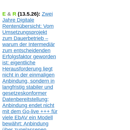
E
&
R
(
13.5.
26):
Zwei
Jahre Digitale
Rentenübersicht: Vom
Umsetzungsprojekt
zum Dauerbetrieb –
warum der Intermediär
zum entscheidenden
Erfolgsfaktor geworden
ist: eigentliche
Herausforderung liegt
nicht in der einmaligen
Anbindung, sondern in
langfristig stabile
r
und
gesetzeskonforme
r
Datenbereitstellung;
Anbindung endet nicht
mit dem Go-live
+++
für
viele EbAV ein Modell
bewährt: Anbindung
über zugelassenen