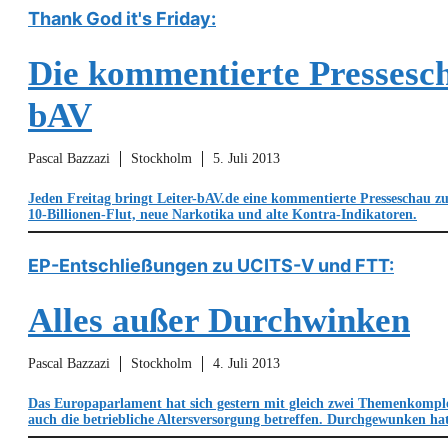
Thank God it's Friday:
Die kommentierte Pressesc
bAV
Pascal Bazzazi
Stockholm
5. Juli 2013
Jeden Freitag bringt Leiter-bAV.de eine kommentierte Presseschau z
10-Billionen-Flut, neue Narkotika und alte Kontra-Indikatoren.
EP-Entschließungen zu UCITS-V und FTT:
Alles außer Durchwinken
Pascal Bazzazi
Stockholm
4. Juli 2013
Das Europaparlament hat sich gestern mit gleich zwei Themenkomple
auch die betriebliche Altersversorgung betreffen. Durchgewunken hat 