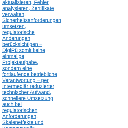
aktualisier
en,
Fehler
analysier
en
, Zertifikate
verwalte
n
,
Sicherheitsanforderungen
umsetz
en,
regulatorische
Änderungen
berücksichtigen –
DigiRü somit keine
einmalige
Projektaufgabe,
sondern eine
fortlaufende betriebliche
Verantwortung –
per
Intermediär redu
zierter
technischer Aufwand,
s
chnellere Umsetzung
auch
bei
regulatorischen
Anforderungen,
Skaleneffekte und