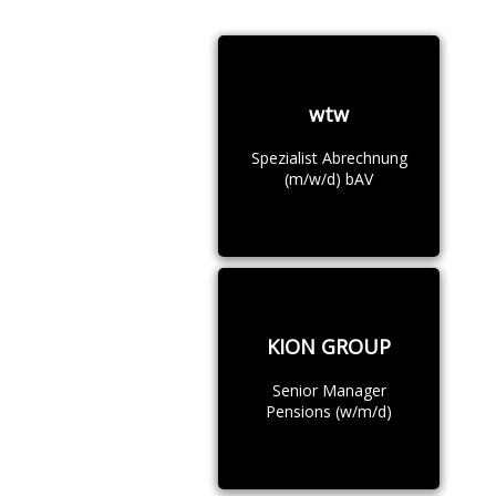
wtw
Spezialist Abrechnung
(m/w/d) bAV
KION GROUP
Senior Manager
Pensions (w/m/d)