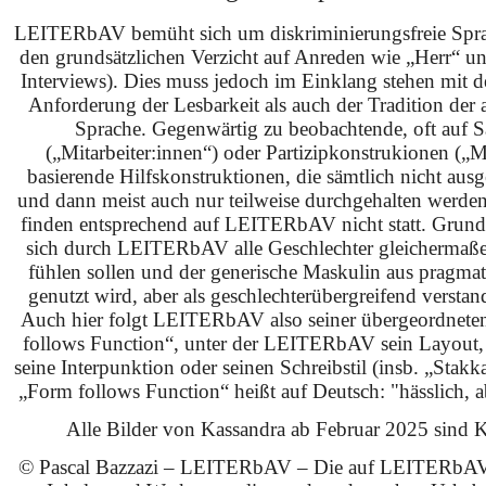
LEITERbAV bemüht sich um diskriminierungsfreie Spra
den grundsätzlichen Verzicht auf Anreden wie „Herr“ u
Interviews). Dies muss jedoch im Einklang stehen mit 
Anforderung der Lesbarkeit als auch der Tradition der 
Sprache. Gegenwärtig zu beobachtende, oft auf S
(„Mitarbeiter:innen“) oder Partizipkonstrukionen („M
basierende Hilfskonstruktionen, die sämtlich nicht ausg
und dann meist auch nur teilweise durchgehalten werden
finden entsprechend auf LEITERbAV nicht statt. Grundsä
sich durch LEITERbAV alle Geschlechter gleichermaß
fühlen sollen und der generische Maskulin aus pragma
genutzt wird, aber als geschlechterübergreifend verstan
Auch hier folgt LEITERbAV also seiner übergeordnet
follows Function“, unter der LEITERbAV sein Layout,
seine Interpunktion oder seinen Schreibstil (insb. „Stakk
„Form follows Function“ heißt auf Deutsch: "hässlich, ab
Alle Bilder von Kassandra ab Februar 2025 sind KI
© Pascal Bazzazi – LEITERbAV – Die auf LEITERbAV 