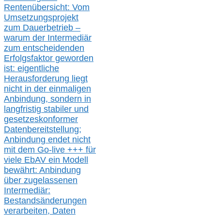
Rentenübersicht: Vom
Umsetzungsprojekt
zum Dauerbetrieb –
warum der Intermediär
zum entscheidenden
Erfolgsfaktor geworden
ist: eigentliche
Herausforderung liegt
nicht in der einmaligen
Anbindung, sondern in
langfristig stabile
r
und
gesetzeskonforme
r
Datenbereitstellung;
Anbindung endet nicht
mit dem Go-live
+++
für
viele EbAV ein Modell
bewährt: Anbindung
über zugelassenen
Intermediär:
Bestandsänderungen
verarbeite
n
, Daten