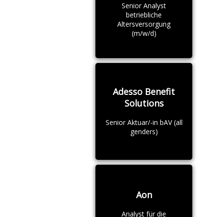
Senior Analyst
betriebliche
Altersversorgung
(m/w/d)
Adesso Benefit
Solutions
Senior Aktuar/-in bAV (all
genders)
Aon
Analyst für die