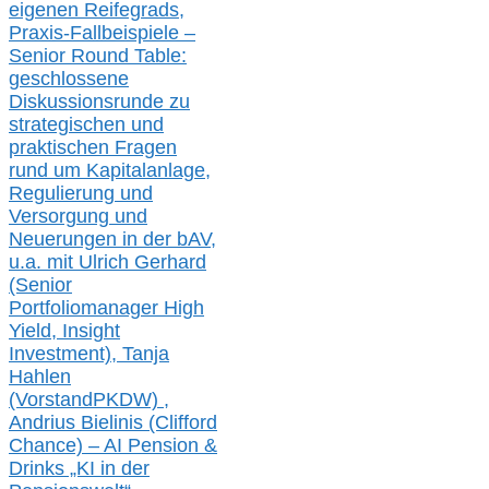
eigenen Reifegrads,
Praxis-
Fallbeispiele –
Senior Round Table:
geschlossene
Diskussionsrunde
zu
strategischen und
praktischen Fragen
rund um Kapitalanlage,
Regulierung und
Versorgung und
Neuerungen in der b
AV,
u.a. mit
Ulrich Gerhard
(Senior
Portfoliomanager High
Yield, Insight
Investment), Tanja
Hahlen
(Vorst
and
PKDW) ,
Andrius Bielinis (Clifford
Chance) – AI Pension &
Drinks „KI in der