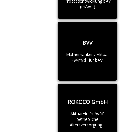
Prozessentwicklung bAV
(m/w/d)
BVV
Mathematiker / Aktuar
(w/m/d) für bAV
ROKOCO GmbH
Aktuar*in (m/w/d)
betriebliche
Altersversorgung…