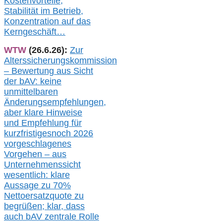
Kostenvorteile,
Stabilität im Betrieb,
Konzentration auf das
Kerngeschäft…
WTW
(26.6.26):
Zur
Alterssicherungskommission
– Bewertung aus Sicht
der bAV:
keine
u
nmittelbare
n
Änderungsempfehlungen,
aber klare Hinweise
und Empfehlung für
kurzfristig
es
noch 2026
vorgeschlagenes
Vorgehen –
a
us
Unternehmenssicht
wesentlic
h
: klare
Aussage
zu
70%
Nettoersatzquote zu
begrüßen;
klar,
dass
auch b
AV zentrale Rolle