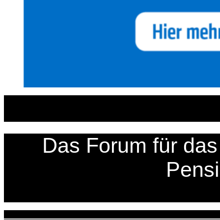
Zum
Inhalt
springen
Das Forum für das 
Pens