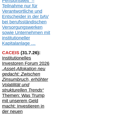
Pensionswelt“ –
Teilnahme nur für
Verantwortliche und
Entscheider in der bAV
bei berufsständischen
V
er
sorgungswerken
sowie Unternehmen mit
institutioneller
Kapitalanlage …
CACEIS
(
31
.
7
.2
6
):
Institutionelle
s
Investoren Forum 2026
„Asset-Allokation neu
gedacht: Zwischen
Zinsumbruch, erhöhter
Volatilität und
strukturellen Trends“
Themen: Was Trump
mit unserem Geld
macht: Investieren in
der neuen