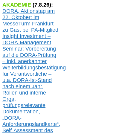
AKADEMIE
(
7
.
8
.26):
DORA, A
ktionstag am
22. Oktober:
im
MesseTurm Frankfurt
zu
Gast bei
PA-
Mitglied
Insight Investment –
DORA-Management
Seminar: Vorbereitung
auf die DORA-Prüfung
– inkl. anerkannter
Weiterbildungsbestätigung
für Verantwortliche –
u.a.
DORA-Ist-Stand
nach einem Jahr,
Rollen und interne
Orga,
prüfungsrelevante
Dokumentation,
„DORA-
Anforderungslandkarte“,
Self-Assessment des