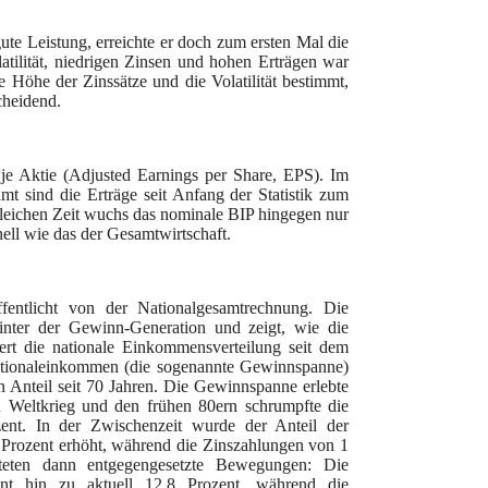
te Leistung, erreichte er doch zum ersten Mal die
ilität, niedrigen Zinsen und hohen Erträgen war
 Höhe der Zinssätze und die Volatilität bestimmt,
cheidend.
 je Aktie (Adjusted Earnings per Share, EPS). Im
mt sind die Erträge seit Anfang der Statistik zum
gleichen Zeit wuchs das nominale BIP hingegen nur
ell wie das der Gesamtwirtschaft.
ffentlicht von der Nationalgesamtrechnung. Die
hinter der Gewinn-Generation und zeigt, wie die
iert die nationale Einkommensverteilung seit dem
ationaleinkommen (die sogenannte Gewinnspanne)
en Anteil seit 70 Jahren. Die Gewinnspanne erlebte
n Weltkrieg und den frühen 80ern schrumpfte die
ent. In der Zwischenzeit wurde der Anteil der
 Prozent erhöht, während die Zinszahlungen von 1
rteten dann entgegengesetzte Bewegungen: Die
nt hin zu aktuell 12,8 Prozent, während die