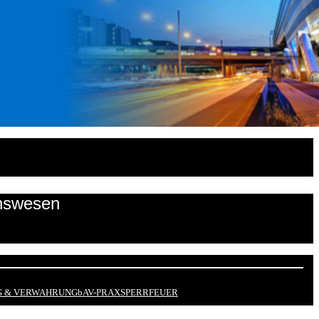
onswesen
 & VERWAHRUNG
bAV-PRAX
SPERRFEUER