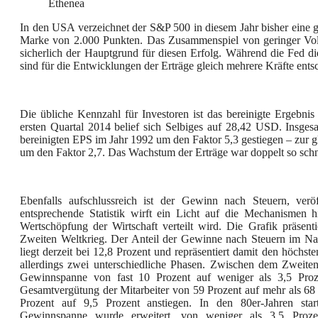
Ethenea
In den USA verzeichnet der S&P 500 in diesem Jahr bisher eine gu
Marke von 2.000 Punkten. Das Zusammenspiel von geringer Volat
sicherlich der Hauptgrund für diesen Erfolg. Während die Fed die
sind für die Entwicklungen der Erträge gleich mehrere Kräfte ents
Die übliche Kennzahl für Investoren ist das bereinigte Ergebnis
ersten Quartal 2014 belief sich Selbiges auf 28,42 USD. Insgesa
bereinigten EPS im Jahr 1992 um den Faktor 5,3 gestiegen – zur 
um den Faktor 2,7. Das Wachstum der Erträge war doppelt so schn
Ebenfalls aufschlussreich ist der Gewinn nach Steuern, verö
entsprechende Statistik wirft ein Licht auf die Mechanismen 
Wertschöpfung der Wirtschaft verteilt wird. Die Grafik präsent
Zweiten Weltkrieg. Der Anteil der Gewinne nach Steuern im N
liegt derzeit bei 12,8 Prozent und repräsentiert damit den höchst
allerdings zwei unterschiedliche Phasen. Zwischen dem Zweite
Gewinnspanne von fast 10 Prozent auf weniger als 3,5 Proz
Gesamtvergütung der Mitarbeiter von 59 Prozent auf mehr als 68
Prozent auf 9,5 Prozent anstiegen. In den 80er-Jahren sta
Gewinnspanne wurde erweitert, von weniger als 3,5 Proze