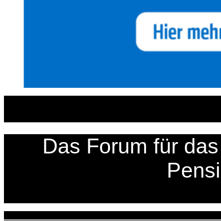
Zum
Inhalt
springen
Das Forum für das 
Pens