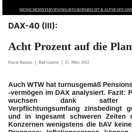
MENSCHEN
INTERVIEWS
EbAV
EUROPA
RECHT & AUFSICHT
CONS
DAX-40 (III):
Acht Prozent auf die Plan
Pascal Bazzazi
Bad Gastein
25. März 2022
Auch WTW hat turnusgemäß Pensions
-vermögen im DAX analysiert. Fazit: 
wuchsen dank satter E
Verpflichtungsumfang zinsbedingt 
und in ingesamt schweren Zeiten
Konzernen wenigstens die bAV keine