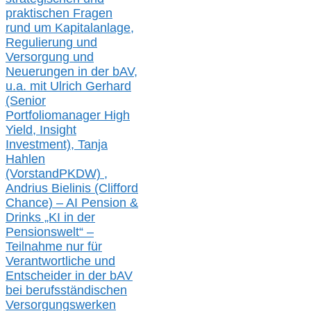
praktischen Fragen
rund um Kapitalanlage,
Regulierung und
Versorgung und
Neuerungen in der b
AV,
u.a. mit
Ulrich Gerhard
(Senior
Portfoliomanager High
Yield, Insight
Investment), Tanja
Hahlen
(Vorst
and
PKDW) ,
Andrius Bielinis (Clifford
Chance) – AI Pension &
Drinks „KI in der
Pensionswelt“ –
Teilnahme nur für
Verantwortliche und
Entscheider in der bAV
bei berufsständischen
V
er
sorgungswerken