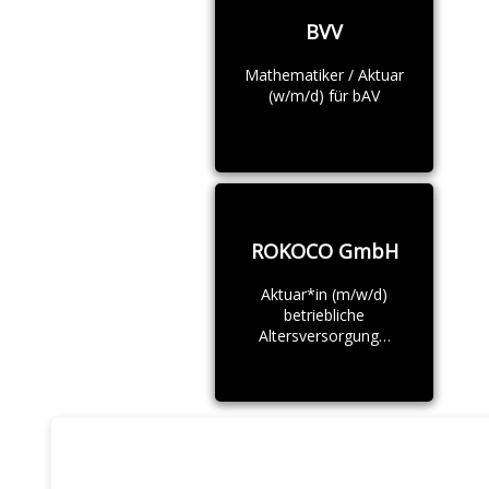
BVV
Mathematiker / Aktuar
(w/m/d) für bAV
ROKOCO GmbH
Aktuar*in (m/w/d)
betriebliche
Altersversorgung…