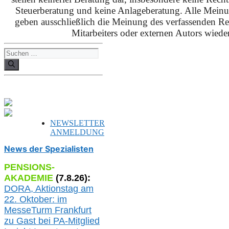
Steuerberatung und keine Anlageberatung. Alle Mein
geben ausschließlich die Meinung des verfassenden Red
Mitarbeiters oder externen Autors wieder
Suchen
nach:
NEWSLETTER
ANMELDUNG
News der Spezialisten
PENSIONS-
AKADEMIE
(
7
.
8
.26):
DORA, A
ktionstag am
22. Oktober:
im
MesseTurm Frankfurt
zu
Gast bei
PA-
Mitglied