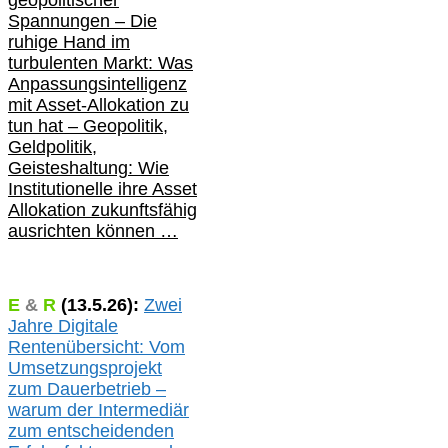
geopolitischer
Spannungen – Die
ruhige Hand im
turbulenten Markt: Was
Anpassungsintelligenz
mit Asset-Allokation zu
tun hat –
Geopolitik,
Geldpolitik,
Geisteshaltung: Wie
Institutionelle ihre Asset
Allokation zukunftsfähig
ausrichten können …
E
&
R
(
13.5.
26):
Zwei
Jahre Digitale
Rentenübersicht: Vom
Umsetzungsprojekt
zum Dauerbetrieb –
warum der Intermediär
zum entscheidenden