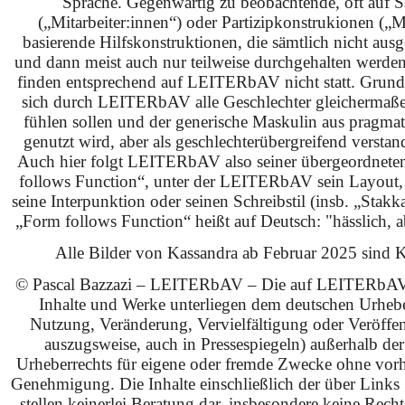
Sprache. Gegenwärtig zu beobachtende, oft auf S
(„Mitarbeiter:innen“) oder Partizipkonstrukionen („M
basierende Hilfskonstruktionen, die sämtlich nicht ausg
und dann meist auch nur teilweise durchgehalten werden
finden entsprechend auf LEITERbAV nicht statt. Grundsä
sich durch LEITERbAV alle Geschlechter gleichermaß
fühlen sollen und der generische Maskulin aus pragma
genutzt wird, aber als geschlechterübergreifend verstan
Auch hier folgt LEITERbAV also seiner übergeordnet
follows Function“, unter der LEITERbAV sein Layout,
seine Interpunktion oder seinen Schreibstil (insb. „Stakk
„Form follows Function“ heißt auf Deutsch: "hässlich, ab
Alle Bilder von Kassandra ab Februar 2025 sind KI
© Pascal Bazzazi – LEITERbAV – Die auf LEITERbAV 
Inhalte und Werke unterliegen dem deutschen Urhebe
Nutzung, Veränderung, Vervielfältigung oder Veröffe
auszugsweise, auch in Pressespiegeln) außerhalb de
Urheberrechts für eigene oder fremde Zwecke ohne vorhe
Genehmigung. Die Inhalte einschließlich der über Links g
stellen keinerlei Beratung dar, insbesondere keine Rech