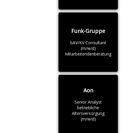
Funk-Gruppe
bAV/KV Consultant
(m/w/d)
Mitarbeitendenberatung
Aon
Senior Analyst
betriebliche
Altersversorgung
(m/w/d)