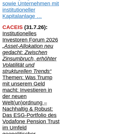
sowie Unternehmen mit
institutioneller
Kapitalanlage …
CACEIS
(
31
.
7
.2
6
):
Institutionelle
s
Investoren Forum 2026
„Asset-Allokation neu
gedacht: Zwischen
Zinsumbruch, erhöhter
Volatilität und
strukturellen Trends“
Themen: Was Trump
mit unserem Geld
macht: Investieren in
der neuen
Welt(un)ordnung –
Nachhaltig & Robust:
Das ESG-Portfolio des
Vodafone Pension Trust
im Umfeld