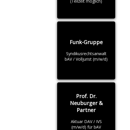
(Teilzeit möglich)
Funk-Gruppe
Syndikusrechtsanwalt
bAV / Volljurist (m/w/d)
Prof. Dr.
Neuburger &
Partner
Aktuar DAV / IVS
(m/w/d) für bAV