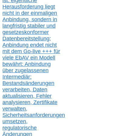
ist: eigentliche
Herausforderung liegt
nicht in der einmaligen
Anbindung, sondern in
langfristig stabile
r
und
gesetzeskonforme
r
Datenbereitstellung;
Anbindung endet nicht
mit dem Go-live
+++
für
viele EbAV ein Modell
bewährt: Anbindung
über zugelassenen
Intermediär:
Bestandsänderungen
verarbeite
n
, Daten
aktualisier
en,
Fehler
analysier
en
, Zertifikate
verwalte
n
,
Sicherheitsanforderungen
umsetz
en,
regulatorische
Änderungen