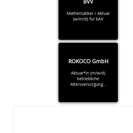
BVV
Mathematiker / Aktuar
(w/m/d) für bAV
ROKOCO GmbH
Aktuar*in (m/w/d)
betriebliche
Altersversorgung…