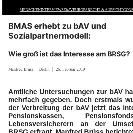
MENSCHEN
INTERVIEWS
EbAV
EUROPA
RECHT & AUFSICHT
CONS
BMAS erhebt zu bAV und
Sozialpartnermodell:
Wie groß ist das Interesse am BRSG?
Manfred Brüss
Berlin
26. Februar 2019
Amtliche Untersuchungen zur bAV ha
mehrfach gegeben. Doch e
rstmals w
der Verbreitung der bAV jetzt das In
Pensionskassen, Pensionsf
Lebensversicherern an der Umse
BRSG erfragt. Manfred Brüss berichtet