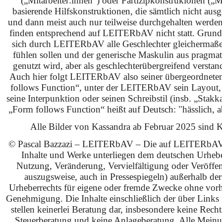
(„Mitarbeiter:innen“) oder Partizipkonstrukionen („M
basierende Hilfskonstruktionen, die sämtlich nicht ausg
und dann meist auch nur teilweise durchgehalten werden
finden entsprechend auf LEITERbAV nicht statt. Grundsä
sich durch LEITERbAV alle Geschlechter gleichermaß
fühlen sollen und der generische Maskulin aus pragma
genutzt wird, aber als geschlechterübergreifend verstan
Auch hier folgt LEITERbAV also seiner übergeordnet
follows Function“, unter der LEITERbAV sein Layout,
seine Interpunktion oder seinen Schreibstil (insb. „Stakk
„Form follows Function“ heißt auf Deutsch: "hässlich, ab
Alle Bilder von Kassandra ab Februar 2025 sind KI
© Pascal Bazzazi – LEITERbAV – Die auf LEITERbAV 
Inhalte und Werke unterliegen dem deutschen Urhebe
Nutzung, Veränderung, Vervielfältigung oder Veröffe
auszugsweise, auch in Pressespiegeln) außerhalb de
Urheberrechts für eigene oder fremde Zwecke ohne vorhe
Genehmigung. Die Inhalte einschließlich der über Links g
stellen keinerlei Beratung dar, insbesondere keine Rech
Steuerberatung und keine Anlageberatung. Alle Mein