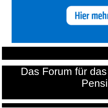
Zum
Inhalt
springen
Das Forum für das 
Pens