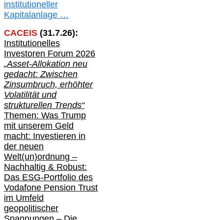
institutioneller
Kapitalanlage …
CACEIS
(
31
.
7
.2
6
):
Institutionelle
s
Investoren Forum 2026
„Asset-Allokation neu
gedacht: Zwischen
Zinsumbruch, erhöhter
Volatilität und
strukturellen Trends“
Themen: Was Trump
mit unserem Geld
macht: Investieren in
der neuen
Welt(un)ordnung –
Nachhaltig & Robust:
Das ESG-Portfolio des
Vodafone Pension Trust
im Umfeld
geopolitischer
Spannungen – Die