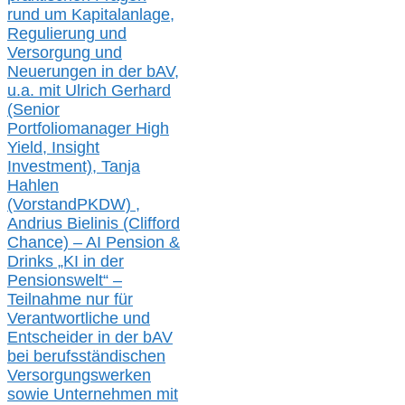
rund um Kapitalanlage,
Regulierung und
Versorgung und
Neuerungen in der b
AV,
u.a. mit
Ulrich Gerhard
(Senior
Portfoliomanager High
Yield, Insight
Investment), Tanja
Hahlen
(Vorst
and
PKDW) ,
Andrius Bielinis (Clifford
Chance) – AI Pension &
Drinks „KI in der
Pensionswelt“ –
Teilnahme nur für
Verantwortliche und
Entscheider in der bAV
bei berufsständischen
V
er
sorgungswerken
sowie Unternehmen mit