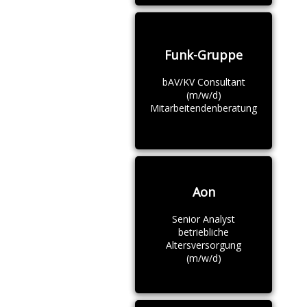
Funk-Gruppe
bAV/KV Consultant
(m/w/d)
Mitarbeitendenberatung
Aon
Senior Analyst
betriebliche
Altersversorgung
(m/w/d)