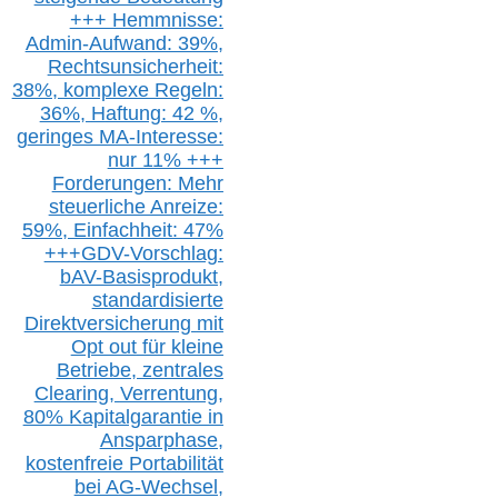
+++ Hemmnisse:
Admin-A
ufwand: 39%,
Rechtsunsicherheit:
38%,
k
omplexe Regeln:
36%,
H
aftung: 42 %,
g
eringes M
A-I
nteresse:
nur 11% +++
Forderungen: Mehr
steuerliche Anreize:
59%, Einfach
heit:
47%
+++
GDV-Vorschlag:
bAV-Basisprodukt,
s
tandardisierte
Direktversicherung
mit
Opt out
für kleine
Betriebe,
z
entrale
s
Clearing,
Verrentung,
80% Kapitalgarantie in
Ansparphase,
k
ostenfreie Portabilität
bei A
G-We
chsel,