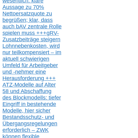
wesentlic
h
: klare
Aussage
zu
70%
Nettoersatzquote zu
begrüßen;
klar,
dass
auch b
AV zentrale Rolle
spielen muss
+++
gRV-
Zusatzb
eiträge steigern
Lohnnebenkosten,
wird
nur t
eilkompensiert – im
aktuell schwierigen
Umfeld für Arbeitgeber
und -nehmer eine
Herausforderung
+++
ATZ-M
odelle auf Alter
58 und Abschaffung
des Blockmodells: tiefer
Eingriff in bestehende
Modelle,
hier
siche
r
Bestandsschutz- und
Übergangsregelungen
erforderlich –
ZWK
können
flexible