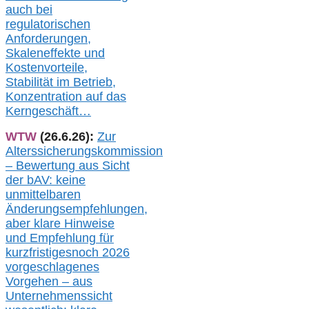
auch
bei
regulatorischen
Anforderungen,
Skaleneffekte und
Kostenvorteile,
Stabilität im Betrieb,
Konzentration auf das
Kerngeschäft…
WTW
(26.6.26):
Zur
Alterssicherungskommission
– Bewertung aus Sicht
der bAV:
keine
u
nmittelbare
n
Änderungsempfehlungen,
aber klare Hinweise
und Empfehlung für
kurzfristig
es
noch 2026
vorgeschlagenes
Vorgehen –
a
us
Unternehmenssicht