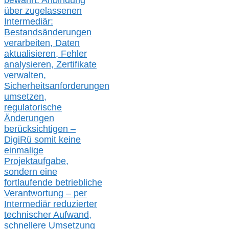
bewährt: Anbindung
über zugelassenen
Intermediär:
Bestandsänderungen
verarbeite
n
, Daten
aktualisier
en,
Fehler
analysier
en
, Zertifikate
verwalte
n
,
Sicherheitsanforderungen
umsetz
en,
regulatorische
Änderungen
berücksichtigen –
DigiRü somit keine
einmalige
Projektaufgabe,
sondern eine
fortlaufende betriebliche
Verantwortung –
per
Intermediär redu
zierter
technischer Aufwand,
s
chnellere Umsetzung