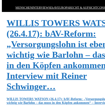
MENSCHEN
INTERVIEWS
EbAV
EUROPA
RECHT & AUFSICHT
CONS
WILLIS TOWERS WAT
(26.4.17): bAV-Reform:
„Versorgungslohn ist ebe
wichtig wie Barlohn – da
in den Köpfen ankommen
Interview mit Reiner
Schwinger…
WILLIS TOWERS WATSON (26.4.17): bAV-Reform: „Versorgungsloh
wichtig wie Barlohn – das muss in den Köpfen ankommen“ – Intervi