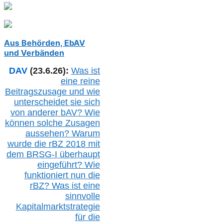
Aus Behörden, EbAV
und Verbänden
DAV
(23.6.26):
Was ist
eine reine
Beitragszusage und wie
unterscheidet sie sich
von anderer b
AV
? Wie
können solche Zusagen
aussehen? Warum
wurde die r
BZ
2018 mit
dem B
RSG-
I überhaupt
eingeführt? Wie
funktioniert nun die
r
BZ
? Was ist eine
sinnvolle
Kapitalmarktstrategie
für die