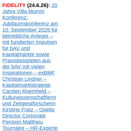
FIDELITY
(
24
.
6
.2
6
):
20
Jahre Villa Mumm
Konferenz:
Jubiläumskonferenz am
10. September 2026 für
betriebliche Anleger –
mit fundierten Impulsen
für bAV und
Kapitalmärkte
sowie
Praxisbeispielen aus
der bAV
mit
vielen
Inspirationen –
exBMF
Christian Lindner –
Kapitalmarktstratege
Carsten Roemheld –
Kulturwissenschaftlerin
und Zeitgeistforscherin
Kirstine Fratz – Opella
Director Corporate
Pension Matthieu
Tournaire – HR-Experte