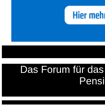
Zum
Inhalt
springen
Das Forum für das 
Pens