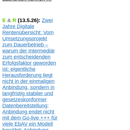
E
&
R
(
13.5.
26):
Zwei
Jahre Digitale
Rentenübersicht: Vom
Umsetzungsprojekt
zum Dauerbetrieb –
warum der Intermediär
zum entscheidenden
Erfolgsfaktor geworden
ist: eigentliche
Herausforderung liegt
nicht in der einmaligen
Anbindung, sondern in
langfristig stabile
r
und
gesetzeskonforme
r
Datenbereitstellung;
Anbindung endet nicht
mit dem Go-live
+++
für
viele EbAV ein Modell