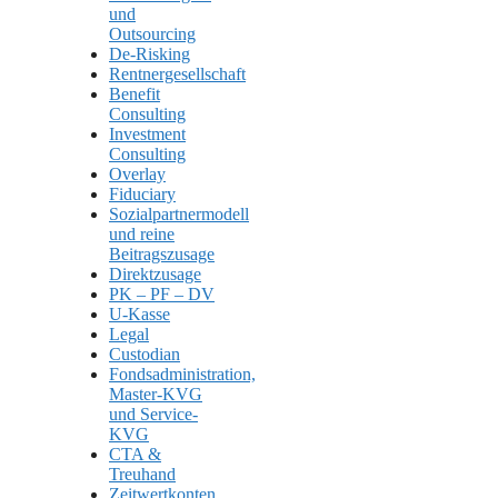
und
Outsourcing
De-Risking
Rentnergesellschaft
Benefit
Consulting
Investment
Consulting
Overlay
Fiduciary
Sozialpartnermodell
und reine
Beitragszusage
Direktzusage
PK – PF – DV
U-Kasse
Legal
Custodian
Fondsadministration,
Master-KVG
und Service-
KVG
CTA &
Treuhand
Zeitwertkonten