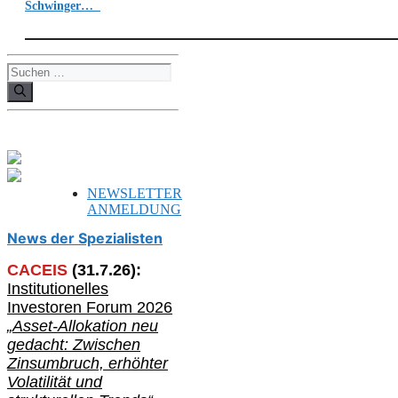
Schwinger…
Suchen
nach:
NEWSLETTER
ANMELDUNG
News der Spezialisten
CACEIS
(
31
.
7
.2
6
):
Institutionelle
s
Investoren Forum 2026
„Asset-Allokation neu
gedacht: Zwischen
Zinsumbruch, erhöhter
Volatilität und