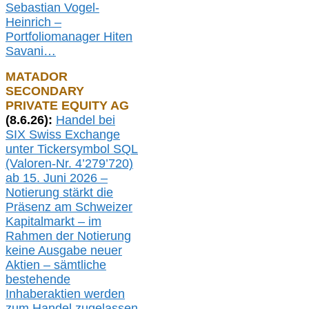
Sebastian Vogel-
Heinrich –
Portfoliomanager Hiten
Savani
…
MATADOR
SECONDARY
PRIVATE EQUITY AG
(
8
.
6.26
):
Handel bei
SIX Swiss Exchange
unter Tickersymbol SQL
(Valoren-Nr. 4’279’720)
ab 15. Juni 2026 –
Notierung
stärkt die
Präsenz am Schweizer
Kapitalmarkt –
i
m
Rahmen der
N
otierung
keine
Ausgabe
neue
r
Aktien – sämtliche
bestehende
Inhaberaktien werden
zum Handel zugelassen