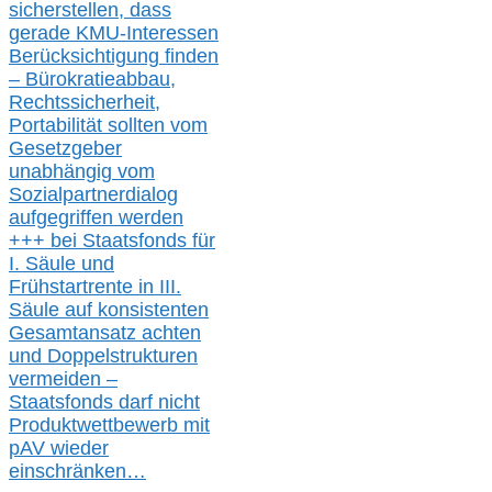
s
icher
stellen,
dass
gerade
KMU-
Interessen
Berücksichtigung finden
– Bürokratieabbau,
Rechtssicherheit,
Portabilität sollten vom
Gesetzgeber
unabhängig vom
Sozialpartnerdialog
aufgegriffen werden
+++ bei
Staatsfonds für
I.
Säule
und
Frühstartrente in
III.
Säule auf konsistenten
Gesamtansatz achte
n
und Doppelstrukturen
verme
i
den –
Staatsfonds
darf nicht
Produktwettbewerb
mit
pAV
wieder
einschränken…