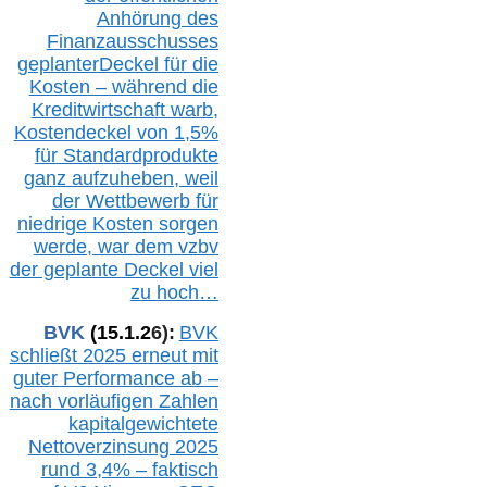
Anhörung des
Finanzausschusses
geplanterDeckel für die
Kosten – während die
Kreditwirtschaft warb,
Kostendeckel von 1,5%
für Standardprodukte
ganz aufzuheben, weil
der Wettbewerb für
niedrige Kosten sorgen
werde, war dem vzbv
der geplante Deckel viel
zu hoch…
BVK
(1
5
.
1
.2
6
):
BVK
schließt 2025 erneut mit
guter Performance ab –
n
ach vorläufigen Zahlen
kapitalgewichtete
Nettoverzinsung 2025
rund 3,4% – faktisch