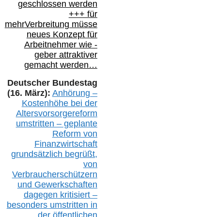
geschlossen werden
+++ für
mehr
Verbreitung müsse
neues Konzept für
Arbeitnehmer
wie
-
geber attraktiver
gemacht werden…
Deutscher Bundestag
(16. März):
Anhörung –
Kostenhöhe bei der
Altersvorsorgereform
umstritten – geplante
Reform von
Finanzwirtschaft
grundsätzlich begrüßt,
von
Verbraucherschützern
und Gewerkschaften
dagegen kritisiert –
besonders umstritten in
der öffentlichen