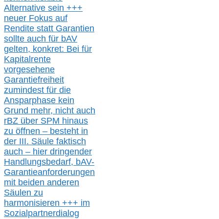
Alternative
sein
+++
neuer
Fokus auf
Rendite
statt
Garantien
sollte
auch für bAV
gelten, k
onkret:
Bei
für
Kapitalrente
vorgesehene
Garantiefreiheit
zumindest für die
Ansparphase
kein
Grund mehr
, nicht auch
r
BZ
über S
PM
hinaus
zu öffnen –
besteht in
der III.
Säule
faktisch
auch – hier
dringender
Handlungsbedarf,
bAV-
Garantieanforderungen
mit beiden anderen
Säulen zu
harmonisieren
+++ im
Sozialpartnerdialog