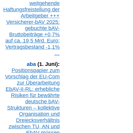
w
eitgehende
Haftungsfreistellung der
Arbeitgeber +++
Versicherer-bAV
2025:
gebuchte
bAV-
Bruttobeiträge
+
0,7%
auf
ca.
19,5 M
rd.
Euro;
Vertragsbestand -1,1%
…
aba
(1. Juni):
Positionspapier zum
Vorschlag der EU-Com
zur Überarbeitung
EbAV-II-RL: erhebliche
Risiken für bewährte
deutsche bAV-
Strukturen – kollektive
Organisation und
D
reiecksverhältnis
zwischen T
U, AN und
EbAV müssen