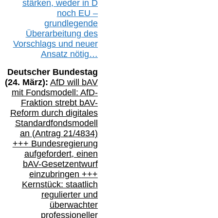
stärken, weder in D
noch EU –
g
rundlegende
Überarbeitung des
Vorschlags
und
neue
r
Ansatz
nötig…
Deutscher Bundestag
(
24
. März):
AfD will b
AV
mit Fondsmodell: AfD-
Fraktion strebt
bAV-
Reform durch digitales
Standardfondsmodell
an
(
Antrag 21/4834)
+++
Bundesregierung
aufgefordert, einen
bAV-
Gesetzentwurf
einzubringen
+++
Kernstück: staatlich
regulierter und
überwachter
professioneller