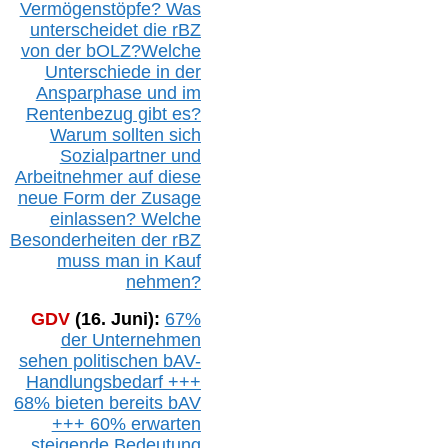
Vermögenstöpfe? Was
unterscheidet die r
BZ
von der b
OLZ
?
Welche
Unterschiede in der
Ansparphase
und im
Rentenbezug gibt es?
Warum sollten sich
Sozialpartner und
Arbeitnehmer auf diese
neue Form der Zusage
einlassen? Welche
Besonderheiten der rBZ
muss man in Kauf
nehmen?
GDV
(16. Juni):
67%
der Unternehmen
sehen politischen
bAV-
Handlungsbedarf
+++
68% bieten bereits bAV
+++ 60% erwarten
steigende
Bedeutung