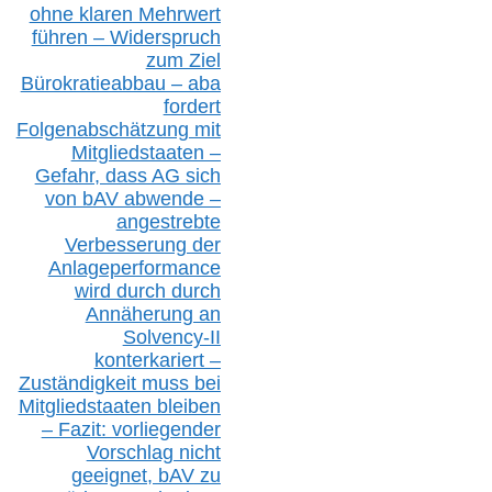
ohne klare
n
Mehrwert
führen –
Widerspruch
zum Ziel
Bürokratieabbau – aba
fordert
Folgenabschätzung
mit
Mitgliedstaaten –
Gefahr, dass AG sich
von bAV abwende –
angestrebte
Verbesserung der
Anlageperformance
wird durch durch
Annäherung an
Solvency-II
konterkariert –
Zuständigkeit
muss bei
Mitgliedstaaten
bleiben
– Fazit:
vorliegende
r
Vorschlag nicht
geeignet,
bAV
zu