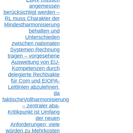
angemessen
berücksichtig
t werd
en –
RL muss
Charakter
d
er
Mindestharmonisierung
behalten
und
Unterschieden
zwischen nationalen
S
ystemen Rechnung
tragen – vorgesehene
Ausweitung von EU-
Kompetenzen durch
delegierte Rechtsakte
für Com
und EIOPA-
Leitlinien ab
zul
ehn
en,
da
faktisch
e
Vollharmonisierung
–
z
entraler
aba-
Kritikpunkt ist Umfang
der neuen
Anforderungen;
vi
ele
würden zu Mehrkosten