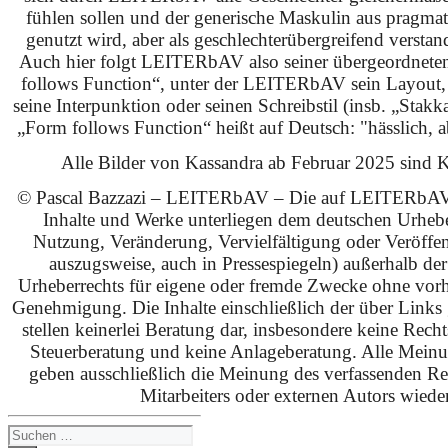
fühlen sollen und der generische Maskulin aus pragma
genutzt wird, aber als geschlechterübergreifend verstan
Auch hier folgt LEITERbAV also seiner übergeordnet
follows Function“, unter der LEITERbAV sein Layout,
seine Interpunktion oder seinen Schreibstil (insb. „Stakk
„Form follows Function“ heißt auf Deutsch: "hässlich, ab
Alle Bilder von Kassandra ab Februar 2025 sind KI
© Pascal Bazzazi – LEITERbAV – Die auf LEITERbAV 
Inhalte und Werke unterliegen dem deutschen Urhebe
Nutzung, Veränderung, Vervielfältigung oder Veröffe
auszugsweise, auch in Pressespiegeln) außerhalb de
Urheberrechts für eigene oder fremde Zwecke ohne vorhe
Genehmigung. Die Inhalte einschließlich der über Links g
stellen keinerlei Beratung dar, insbesondere keine Rech
Steuerberatung und keine Anlageberatung. Alle Mein
geben ausschließlich die Meinung des verfassenden Red
Mitarbeiters oder externen Autors wieder
Suchen