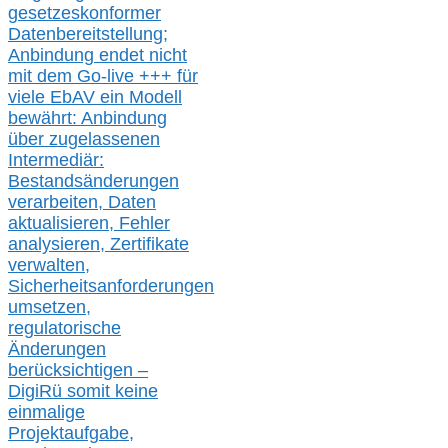
gesetzeskonforme
r
Datenbereitstellung;
Anbindung endet nicht
mit dem Go-live
+++
für
viele EbAV ein Modell
bewährt: Anbindung
über zugelassenen
Intermediär:
Bestandsänderungen
verarbeite
n
, Daten
aktualisier
en,
Fehler
analysier
en
, Zertifikate
verwalte
n
,
Sicherheitsanforderungen
umsetz
en,
regulatorische
Änderungen
berücksichtigen –
DigiRü somit keine
einmalige
Projektaufgabe,