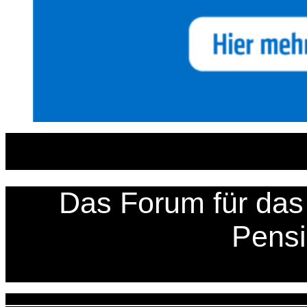
Zum
Inhalt
springen
Das Forum für das 
Pens