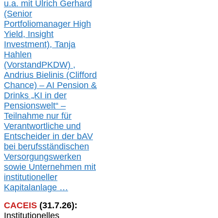
u.a. mit
Ulrich Gerhard
(Senior
Portfoliomanager High
Yield, Insight
Investment), Tanja
Hahlen
(Vorst
and
PKDW) ,
Andrius Bielinis (Clifford
Chance) – AI Pension &
Drinks „KI in der
Pensionswelt“ –
Teilnahme nur für
Verantwortliche und
Entscheider in der bAV
bei berufsständischen
V
er
sorgungswerken
sowie Unternehmen mit
institutioneller
Kapitalanlage …
CACEIS
(
31
.
7
.2
6
):
Institutionelle
s