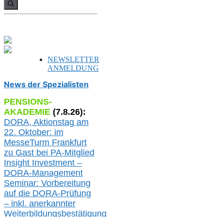
nach:
NEWSLETTER
ANMELDUNG
News der Spezialisten
PENSIONS-
AKADEMIE
(
7
.
8
.26):
DORA, A
ktionstag am
22. Oktober:
im
MesseTurm Frankfurt
zu
Gast bei
PA-
Mitglied
Insight Investment –
DORA-Management
Seminar: Vorbereitung
auf die DORA-Prüfung
– inkl. anerkannter
Weiterbildungsbestätigung