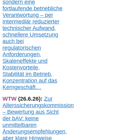
sondern eine
fortlaufende betriebliche
Verantwortung –
per
Intermediär redu
zierter
technischer Aufwand,
s
chnellere Umsetzung
auch
bei
regulatorischen
Anforderungen,
Skaleneffekte und
Kostenvorteile,
Stabilität im Betrieb,
Konzentration auf das
Kerngeschäft…
WTW
(26.6.26):
Zur
Alterssicherungskommission
– Bewertung aus Sicht
der bAV:
keine
u
nmittelbare
n
Änderungsempfehlungen,
aber klare Hinweise