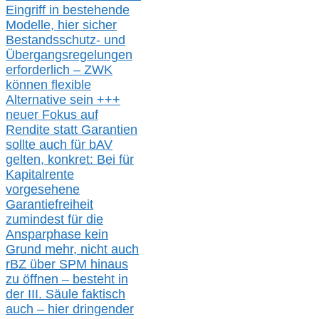
Eingriff in bestehende
Modelle,
hier
siche
r
Bestandsschutz- und
Übergangsregelungen
erforderlich –
ZWK
können
flexible
Alternative
sein
+++
neuer
Fokus auf
Rendite
statt
Garantien
sollte
auch für bAV
gelten, k
onkret:
Bei
für
Kapitalrente
vorgesehene
Garantiefreiheit
zumindest für die
Ansparphase
kein
Grund mehr
, nicht auch
r
BZ
über S
PM
hinaus
zu öffnen –
besteht in
der III.
Säule
faktisch
auch – hier
dringender