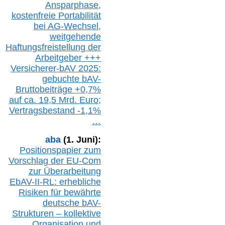
Ansparphase,
k
ostenfreie Portabilität
bei A
G-We
chsel,
w
eitgehende
Haftungsfreistellung der
Arbeitgeber +++
Versicherer-bAV
2025:
gebuchte
bAV-
Bruttobeiträge
+
0,7%
auf
ca.
19,5 M
rd.
Euro;
Vertragsbestand -1,1%
…
aba
(1. Juni):
Positionspapier zum
Vorschlag der EU-Com
zur Überarbeitung
EbAV-II-RL: erhebliche
Risiken für bewährte
deutsche bAV-
Strukturen – kollektive
Organisation und