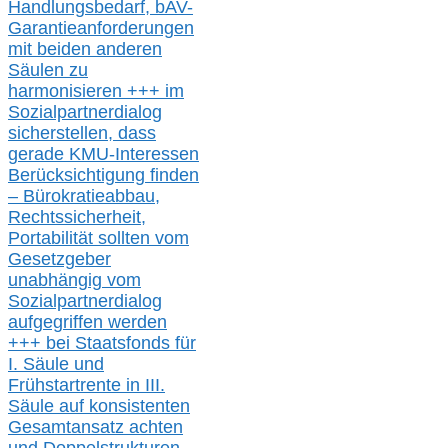
Handlungsbedarf,
bAV-
Garantieanforderungen
mit beiden anderen
Säulen zu
harmonisieren
+++ im
Sozialpartnerdialog
s
icher
stellen,
dass
gerade
KMU-
Interessen
Berücksichtigung finden
– Bürokratieabbau,
Rechtssicherheit,
Portabilität sollten vom
Gesetzgeber
unabhängig vom
Sozialpartnerdialog
aufgegriffen werden
+++ bei
Staatsfonds für
I.
Säule
und
Frühstartrente in
III.
Säule auf konsistenten
Gesamtansatz achte
n