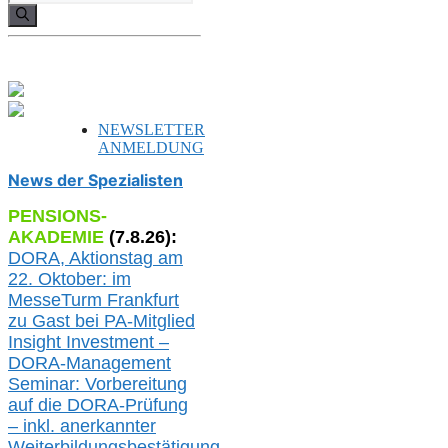
nach:
NEWSLETTER
ANMELDUNG
News der Spezialisten
PENSIONS-
AKADEMIE
(
7
.
8
.26):
DORA, A
ktionstag am
22. Oktober:
im
MesseTurm Frankfurt
zu
Gast bei
PA-
Mitglied
Insight Investment –
DORA-Management
Seminar: Vorbereitung
auf die DORA-Prüfung
– inkl. anerkannter
Weiterbildungsbestätigung