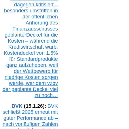
dagegen kritisiert –
besonders umstritten in
der öffentlichen
Anhörung des
Finanzausschusses
geplanterDeckel für die
Kosten – während die
Kreditwirtschaft warb,
Kostendeckel von 1,5%
für Standardprodukte
ganz aufzuheben, weil
der Wettbewerb für
niedrige Kosten sorgen
werde, war dem vzbv
der geplante Deckel viel
zu hoch…
BVK
(1
5
.
1
.2
6
):
BVK
schließt 2025 erneut mit
guter Performance ab –
n
ach vorläufigen Zahlen