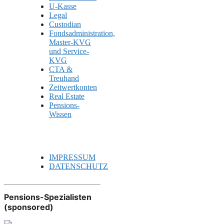
U-Kasse
Legal
Custodian
Fondsadministration,
Master-KVG
und Service-
KVG
CTA &
Treuhand
Zeitwertkonten
Real Estate
Pensions-
Wissen
IMPRESSUM
DATENSCHUTZ
Pensions-Spezialisten
(sponsored)