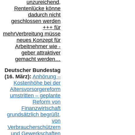
unzureichend,
Rentenlücke könne
dadurch nicht
geschlossen werden
+++ für
mehr
Verbreitung müsse
neues Konzept für
Arbeitnehmer
wie
-
geber attraktiver
gemacht werden…
Deutscher Bundestag
(16. März):
Anhörung –
Kostenhöhe bei der
Altersvorsorgereform
umstritten – geplante
Reform von
Finanzwirtschaft
grundsätzlich begrüßt,
von
Verbraucherschützern
und Gewerkschaften