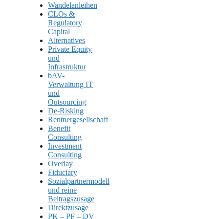
Wandelanleihen
CLOs &
Regulatory
Capital
Alternatives
Private Equity
und
Infrastruktur
bAV-
Verwaltung IT
und
Outsourcing
De-Risking
Rentnergesellschaft
Benefit
Consulting
Investment
Consulting
Overlay
Fiduciary
Sozialpartnermodell
und reine
Beitragszusage
Direktzusage
PK – PF – DV