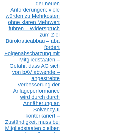
der neuen
Anforderungen;
vi
ele
würden zu Mehrkosten
ohne klare
n
Mehrwert
führen –
Widerspruch
zum Ziel
Bürokratieabbau – aba
fordert
Folgenabschätzung
mit
Mitgliedstaaten –
Gefahr, dass AG sich
von bAV abwende –
angestrebte
Verbesserung der
Anlageperformance
wird durch durch
Annäherung an
Solvency-II
konterkariert –
Zuständigkeit
muss bei
Mitgliedstaaten
bleiben