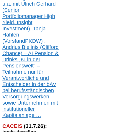
u.a. mit
Ulrich Gerhard
(Senior
Portfoliomanager High
Yield, Insight
Investment), Tanja
Hahlen
(Vorst
and
PKDW) ,
Andrius Bielinis (Clifford
Chance) – AI Pension &
Drinks „KI in der
Pensionswelt“ –
Teilnahme nur für
Verantwortliche und
Entscheider in der bAV
bei berufsständischen
V
er
sorgungswerken
sowie Unternehmen mit
institutioneller
Kapitalanlage …
CACEIS
(
31
.
7
.2
6
):