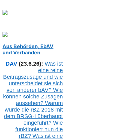
Aus Behörden, EbAV
und Verbänden
DAV
(23.6.26):
Was ist
eine reine
Beitragszusage und wie
unterscheidet sie sich
von anderer b
AV
? Wie
können solche Zusagen
aussehen? Warum
wurde die r
BZ
2018 mit
dem B
RSG-
I überhaupt
eingeführt? Wie
funktioniert nun die
r
BZ
? Was ist eine