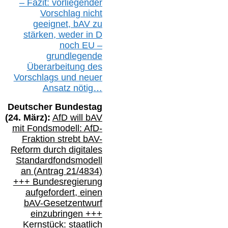
– Fazit:
vorliegende
r
Vorschlag nicht
geeignet,
bAV
zu
stärken, weder in D
noch EU –
g
rundlegende
Überarbeitung des
Vorschlags
und
neue
r
Ansatz
nötig…
Deutscher Bundestag
(
24
. März):
AfD will b
AV
mit Fondsmodell: AfD-
Fraktion strebt
bAV-
Reform durch digitales
Standardfondsmodell
an
(
Antrag 21/4834)
+++
Bundesregierung
aufgefordert, einen
bAV-
Gesetzentwurf
einzubringen
+++
Kernstück: staatlich