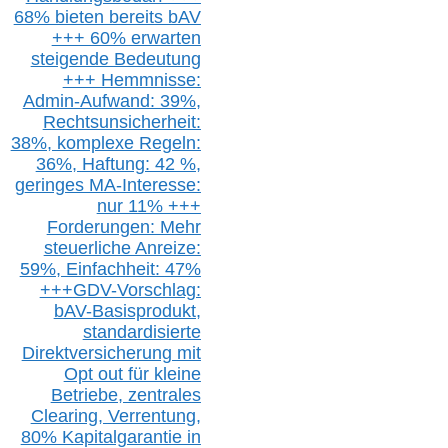
68% bieten bereits bAV
+++ 60% erwarten
steigende
Bedeutung
+++ Hemmnisse:
Admin-A
ufwand: 39%,
Rechtsunsicherheit:
38%,
k
omplexe Regeln:
36%,
H
aftung: 42 %,
g
eringes M
A-I
nteresse:
nur 11% +++
Forderungen: Mehr
steuerliche Anreize:
59%, Einfach
heit:
47%
+++
GDV-Vorschlag:
bAV-Basisprodukt,
s
tandardisierte
Direktversicherung
mit
Opt out
für kleine
Betriebe,
z
entrale
s
Clearing,
Verrentung,
80% Kapitalgarantie in