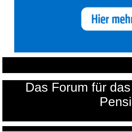
Zum
Inhalt
springen
Das Forum für das 
Pens