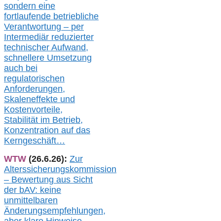
sondern eine
fortlaufende betriebliche
Verantwortung –
per
Intermediär redu
zierter
technischer Aufwand,
s
chnellere Umsetzung
auch
bei
regulatorischen
Anforderungen,
Skaleneffekte und
Kostenvorteile,
Stabilität im Betrieb,
Konzentration auf das
Kerngeschäft…
WTW
(26.6.26):
Zur
Alterssicherungskommission
– Bewertung aus Sicht
der bAV:
keine
u
nmittelbare
n
Änderungsempfehlungen,