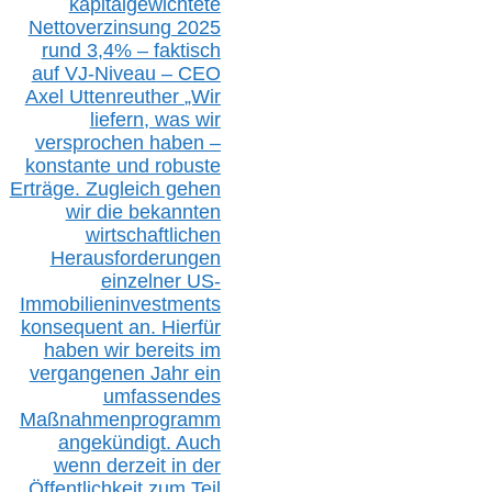
kapitalgewichtete
Nettoverzinsung 2025
rund 3,4% – faktisch
auf V
J-Niveau – CEO
Axel Uttenreuther
„Wir
liefern, was wir
versprochen haben –
konstante und robuste
Erträge. Zugleich gehen
wir die bekannten
wirtschaftlichen
Herausforderungen
einzelner US-
Immobilieninvestments
konsequent an. Hierfür
haben wir bereits im
vergangenen Jahr ein
umfassendes
Maßnahmenprogramm
angekündigt. Auch
wenn derzeit in der
Öffentlichkeit zum Teil