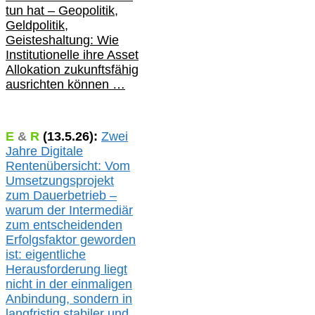
tun hat –
Geopolitik,
Geldpolitik,
Geisteshaltung: Wie
Institutionelle ihre Asset
Allokation zukunftsfähig
ausrichten können …
E
&
R
(
13.5.
26):
Zwei
Jahre Digitale
Rentenübersicht: Vom
Umsetzungsprojekt
zum Dauerbetrieb –
warum der Intermediär
zum entscheidenden
Erfolgsfaktor geworden
ist: eigentliche
Herausforderung liegt
nicht in der einmaligen
Anbindung, sondern in
langfristig stabile
r
und