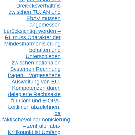
D
reiecksverhältnis
zwischen T
U, AN und
EbAV müssen
angemessen
berücksichtig
t werd
en –
RL muss
Charakter
d
er
Mindestharmonisierung
behalten
und
Unterschieden
zwischen nationalen
S
ystemen Rechnung
tragen – vorgesehene
Ausweitung von EU-
Kompetenzen durch
delegierte Rechtsakte
für Com
und EIOPA-
Leitlinien ab
zul
ehn
en,
da
faktisch
e
Vollharmonisierung
–
z
entraler
aba-
Kritikpunkt ist Umfang