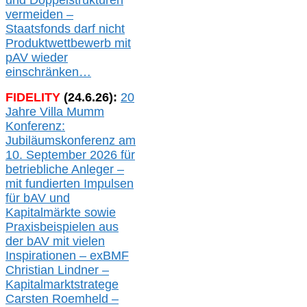
und Doppelstrukturen
verme
i
den –
Staatsfonds
darf nicht
Produktwettbewerb
mit
pAV
wieder
einschränken…
FIDELITY
(
24
.
6
.2
6
):
20
Jahre Villa Mumm
Konferenz:
Jubiläumskonferenz am
10. September 2026 für
betriebliche Anleger –
mit fundierten Impulsen
für bAV und
Kapitalmärkte
sowie
Praxisbeispielen aus
der bAV
mit
vielen
Inspirationen –
exBMF
Christian Lindner –
Kapitalmarktstratege
Carsten Roemheld –