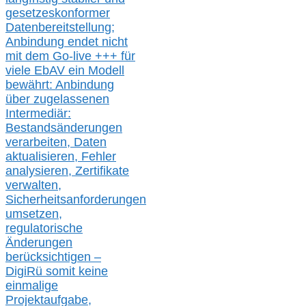
gesetzeskonforme
r
Datenbereitstellung;
Anbindung endet nicht
mit dem Go-live
+++
für
viele EbAV ein Modell
bewährt: Anbindung
über zugelassenen
Intermediär:
Bestandsänderungen
verarbeite
n
, Daten
aktualisier
en,
Fehler
analysier
en
, Zertifikate
verwalte
n
,
Sicherheitsanforderungen
umsetz
en,
regulatorische
Änderungen
berücksichtigen –
DigiRü somit keine
einmalige
Projektaufgabe,