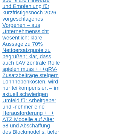
aber klare Hinweise
und Empfehlung für
kurzfristig
es
noch 2026
vorgeschlagenes
Vorgehen –
a
us
Unternehmenssicht
wesentlic
h
: klare
Aussage
zu
70%
Nettoersatzquote zu
begrüßen;
klar,
dass
auch b
AV zentrale Rolle
spielen muss
+++
gRV-
Zusatzb
eiträge steigern
Lohnnebenkosten,
wird
nur t
eilkompensiert – im
aktuell schwierigen
Umfeld für Arbeitgeber
und -nehmer eine
Herausforderung
+++
ATZ-M
odelle auf Alter
58 und Abschaffung
des Blockmodells: tiefer