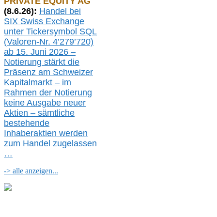
PRIVATE EQUITY AG
(
8
.
6.26
):
Handel bei
SIX Swiss Exchange
unter Tickersymbol SQL
(Valoren-Nr. 4’279’720)
ab 15. Juni 2026 –
Notierung
stärkt die
Präsenz am Schweizer
Kapitalmarkt –
i
m
Rahmen der
N
otierung
keine
Ausgabe
neue
r
Aktien – sämtliche
bestehende
Inhaberaktien werden
zum Handel zugelassen
…
-> alle anzeigen...