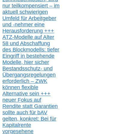
nur t
eilkompensiert – im
aktuell schwierigen
Umfeld für Arbeitgeber
und -nehmer eine
Herausforderung
+++
ATZ-M
odelle auf Alter
58 und Abschaffung
des Blockmodells: tiefer
Eingriff in bestehende
Modelle,
hier
siche
r
Bestandsschutz- und
Übergangsregelungen
erforderlich –
ZWK
können
flexible
Alternative
sein
+++
neuer
Fokus auf
Rendite
statt
Garantien
sollte
auch für bAV
gelten, k
onkret:
Bei
für
Kapitalrente
vorgesehene