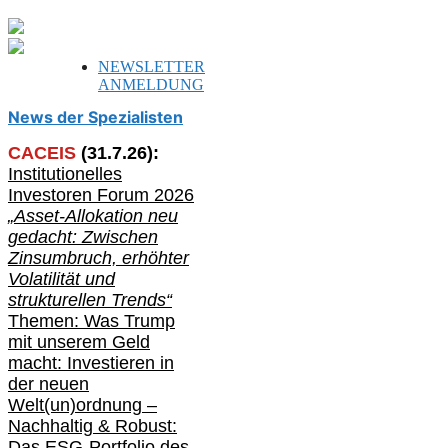
NEWSLETTER
ANMELDUNG
News der Spezialisten
CACEIS
(
31
.
7
.2
6
):
Institutionelle
s
Investoren Forum 2026
„Asset-Allokation neu
gedacht: Zwischen
Zinsumbruch, erhöhter
Volatilität und
strukturellen Trends“
Themen: Was Trump
mit unserem Geld
macht: Investieren in
der neuen
Welt(un)ordnung –
Nachhaltig & Robust:
Das ESG-Portfolio des