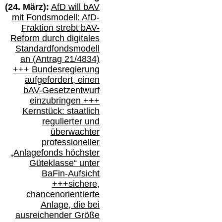
(
24
. März):
AfD will b
AV
mit Fondsmodell: AfD-
Fraktion strebt
bAV-
Reform durch digitales
Standardfondsmodell
an
(
Antrag 21/4834)
+++
Bundesregierung
aufgefordert, einen
bAV-
Gesetzentwurf
einzubringen
+++
Kernstück: staatlich
regulierter und
überwachter
professioneller
„Anlagefonds höchster
Güteklasse“
unter
BaFin-
Aufsicht
+++
sichere,
chancenorientierte
Anlage, die bei
ausreichender Größe