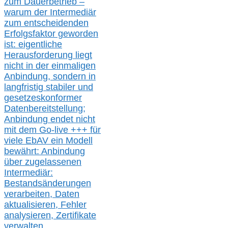
zum Dauerbetrieb –
warum der Intermediär
zum entscheidenden
Erfolgsfaktor geworden
ist: eigentliche
Herausforderung liegt
nicht in der einmaligen
Anbindung, sondern in
langfristig stabile
r
und
gesetzeskonforme
r
Datenbereitstellung;
Anbindung endet nicht
mit dem Go-live
+++
für
viele EbAV ein Modell
bewährt: Anbindung
über zugelassenen
Intermediär:
Bestandsänderungen
verarbeite
n
, Daten
aktualisier
en,
Fehler
analysier
en
, Zertifikate
verwalte
n
,