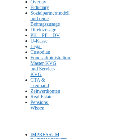
Overlay
Fiduciary
Sozialpartnermodell
und reine
Beitragszusage
Direktzusage
PK – PF – DV
U-Kasse
Legal
Custodian
Fondsadministration,
Master-KVG
und Service-
KVG
CTA &
Treuhand
Zeitwertkonten
Real Estate
Pensions-
Wissen
IMPRESSUM