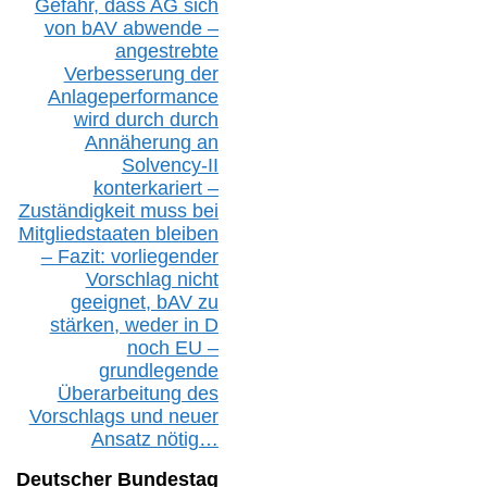
Gefahr, dass AG sich
von bAV abwende –
angestrebte
Verbesserung der
Anlageperformance
wird durch durch
Annäherung an
Solvency-II
konterkariert –
Zuständigkeit
muss bei
Mitgliedstaaten
bleiben
– Fazit:
vorliegende
r
Vorschlag nicht
geeignet,
bAV
zu
stärken, weder in D
noch EU –
g
rundlegende
Überarbeitung des
Vorschlags
und
neue
r
Ansatz
nötig…
Deutscher Bundestag