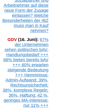
Sozialpartner und
Arbeitnehmer auf diese
neue Form der Zusage
einlassen? Welche
Besonderheiten der rBZ
muss man in Kauf
nehmen?
GDV
(16. Juni):
67%
der Unternehmen
sehen politischen
bAV-
Handlungsbedarf
+++
68% bieten bereits bAV
+++ 60% erwarten
steigende
Bedeutung
+++ Hemmnisse:
Admin-A
ufwand: 39%,
Rechtsunsicherheit:
38%,
k
omplexe Regeln:
36%,
H
aftung: 42 %,
g
eringes M
A-I
nteresse:
nur 11% +++