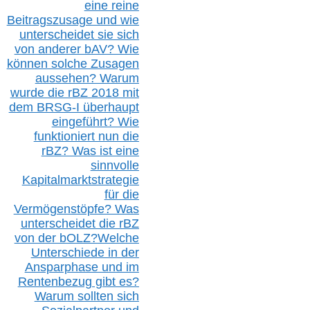
eine reine
Beitragszusage und wie
unterscheidet sie sich
von anderer b
AV
? Wie
können solche Zusagen
aussehen? Warum
wurde die r
BZ
2018 mit
dem B
RSG-
I überhaupt
eingeführt? Wie
funktioniert nun die
r
BZ
? Was ist eine
sinnvolle
Kapitalmarktstrategie
für die
Vermögenstöpfe? Was
unterscheidet die r
BZ
von der b
OLZ
?
Welche
Unterschiede in der
Ansparphase
und im
Rentenbezug gibt es?
Warum sollten sich