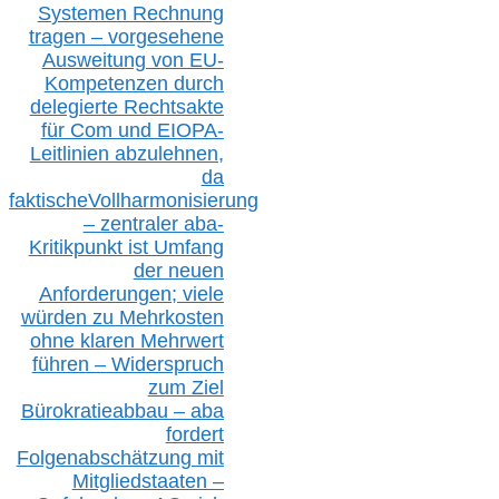
S
ystemen Rechnung
tragen – vorgesehene
Ausweitung von EU-
Kompetenzen durch
delegierte Rechtsakte
für Com
und EIOPA-
Leitlinien ab
zul
ehn
en,
da
faktisch
e
Vollharmonisierung
–
z
entraler
aba-
Kritikpunkt ist Umfang
der neuen
Anforderungen;
vi
ele
würden zu Mehrkosten
ohne klare
n
Mehrwert
führen –
Widerspruch
zum Ziel
Bürokratieabbau – aba
fordert
Folgenabschätzung
mit
Mitgliedstaaten –