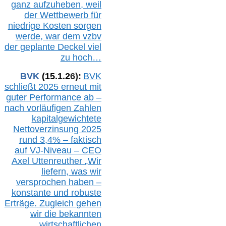
ganz aufzuheben, weil
der Wettbewerb für
niedrige Kosten sorgen
werde, war dem vzbv
der geplante Deckel viel
zu hoch…
BVK
(1
5
.
1
.2
6
):
BVK
schließt 2025 erneut mit
guter Performance ab –
n
ach vorläufigen Zahlen
kapitalgewichtete
Nettoverzinsung 2025
rund 3,4% – faktisch
auf V
J-Niveau – CEO
Axel Uttenreuther
„Wir
liefern, was wir
versprochen haben –
konstante und robuste
Erträge. Zugleich gehen
wir die bekannten
wirtschaftlichen