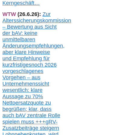
Kerngeschäft…
WTW
(26.6.26):
Zur
Alterssicherungskommission
– Bewertung aus Sicht
der bAV:
keine
u
nmittelbare
n
Änderungsempfehlungen,
aber klare Hinweise
und Empfehlung für
kurzfristig
es
noch 2026
vorgeschlagenes
Vorgehen –
a
us
Unternehmenssicht
wesentlic
h
: klare
Aussage
zu
70%
Nettoersatzquote zu
begrüßen;
klar,
dass
auch b
AV zentrale Rolle
spielen muss
+++
gRV-
Zusatzb
eiträge steigern
Lohnnebenkosten,
wird