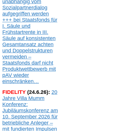
unabhängig vom
Sozialpartnerdialog
aufgegriffen werden
+++ bei
Staatsfonds für
I.
Säule
und
Frühstartrente in
III.
Säule auf konsistenten
Gesamtansatz achte
n
und Doppelstrukturen
verme
i
den –
Staatsfonds
darf nicht
Produktwettbewerb
mit
pAV
wieder
einschränken…
FIDELITY
(
24
.
6
.2
6
):
20
Jahre Villa Mumm
Konferenz:
Jubiläumskonferenz am
10. September 2026 für
betriebliche Anleger –
mit fundierten Impulsen