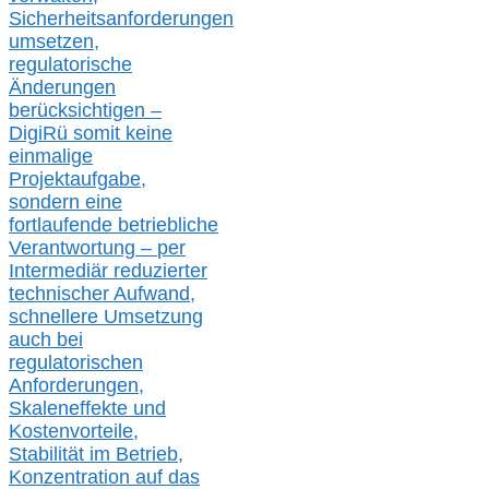
Sicherheitsanforderungen
umsetz
en,
regulatorische
Änderungen
berücksichtigen –
DigiRü somit keine
einmalige
Projektaufgabe,
sondern eine
fortlaufende betriebliche
Verantwortung –
per
Intermediär redu
zierter
technischer Aufwand,
s
chnellere Umsetzung
auch
bei
regulatorischen
Anforderungen,
Skaleneffekte und
Kostenvorteile,
Stabilität im Betrieb,
Konzentration auf das