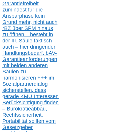
Garantiefreiheit
zumindest für die
Ansparphase
kein
Grund mehr
, nicht auch
r
BZ
über S
PM
hinaus
zu öffnen –
besteht in
der III.
Säule
faktisch
auch – hier
dringender
Handlungsbedarf,
bAV-
Garantieanforderungen
mit beiden anderen
Säulen zu
harmonisieren
+++ im
Sozialpartnerdialog
s
icher
stellen,
dass
gerade
KMU-
Interessen
Berücksichtigung finden
– Bürokratieabbau,
Rechtssicherheit,
Portabilität sollten vom
Gesetzgeber