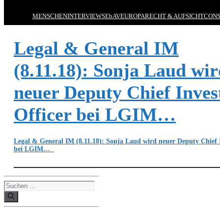
MENSCHEN
INTERVIEWS
EbAV
EUROPA
RECHT & AUFSICHT
CONS
Legal & General IM
(8.11.18): Sonja Laud wi
neuer Deputy Chief Inve
Officer bei LGIM…
Legal & General IM (8.11.18): Sonja Laud wird neuer Deputy Chief 
bei LGIM…
Suchen
nach: