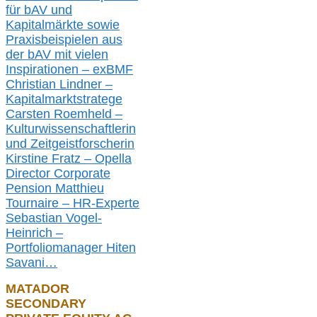
für bAV und
Kapitalmärkte
sowie
Praxisbeispielen aus
der bAV
mit
vielen
Inspirationen –
exBMF
Christian Lindner –
Kapitalmarktstratege
Carsten Roemheld –
Kulturwissenschaftlerin
und Zeitgeistforscherin
Kirstine Fratz – Opella
Director Corporate
Pension Matthieu
Tournaire – HR-Experte
Sebastian Vogel-
Heinrich –
Portfoliomanager Hiten
Savani
…
MATADOR
SECONDARY