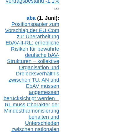
Vertragsbestand -1,1%
…
aba
(1. Juni):
Positionspapier zum
Vorschlag der EU-Com
zur Überarbeitung
EbAV-II-RL: erhebliche
Risiken für bewährte
deutsche bAV-
Strukturen – kollektive
Organisation und
D
reiecksverhältnis
zwischen T
U, AN und
EbAV müssen
angemessen
berücksichtig
t werd
en –
RL muss
Charakter
d
er
Mindestharmonisierung
behalten
und
Unterschieden
zwischen nationalen