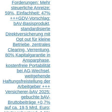
Forderungen: Mehr
steuerliche Anreize:
59%, Einfach
heit:
47%
+++
GDV-Vorschlag:
bAV-Basisprodukt,
s
tandardisierte
Direktversicherung
mit
Opt out
für kleine
Betriebe,
z
entrale
s
Clearing,
Verrentung,
80% Kapitalgarantie in
Ansparphase,
k
ostenfreie Portabilität
bei A
G-We
chsel,
w
eitgehende
Haftungsfreistellung der
Arbeitgeber +++
Versicherer-bAV
2025:
gebuchte
bAV-
Bruttobeiträge
+
0,7%
auf
ca.
19,5 M
rd.
Euro;