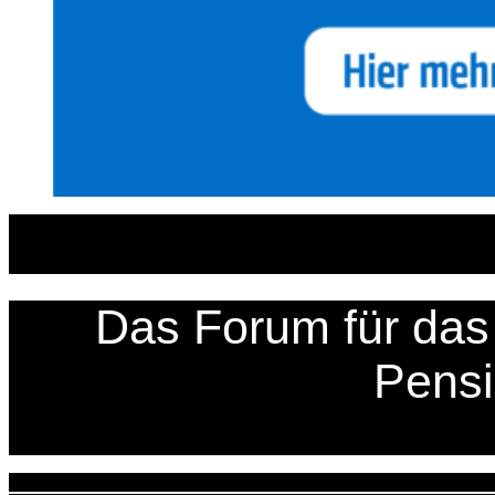
Zum
Inhalt
springen
Das Forum für das 
Pens