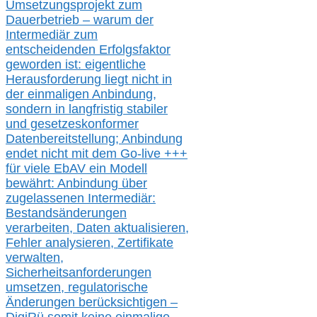
Umsetzungsprojekt zum
Dauerbetrieb – warum der
Intermediär zum
entscheidenden Erfolgsfaktor
geworden ist: eigentliche
Herausforderung liegt nicht in
der einmaligen Anbindung,
sondern in langfristig stabile
r
und gesetzeskonforme
r
Datenbereitstellung; Anbindung
endet nicht mit dem Go-live
+++
für
viele EbAV ein Modell
bewährt: Anbindung über
zugelassenen Intermediär:
Bestandsänderungen
verarbeite
n
, Daten aktualisier
en,
Fehler analysier
en
, Zertifikate
verwalte
n
,
Sicherheitsanforderungen
umsetz
en,
regulatorische
Änderungen berücksichtigen –