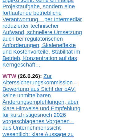
DigiRü somit keine einmalige
Projektaufgabe, sondern eine
fortlaufende betriebliche
Verantwortung –
per Intermediär
redu
zierter technischer
Aufwand,
s
chnellere Umsetzung
auch
bei regulatorischen
Anforderungen, Skaleneffekte
und Kostenvorteile, Stabilität im
Betrieb, Konzentration auf das
Kerngeschäft…
WTW
(26.6.26):
Zur
Alterssicherungskommission –
Bewertung aus Sicht der bAV:
keine u
nmittelbare
n
Änderungsempfehlungen, aber
klare Hinweise und Empfehlung
für kurzfristig
es
noch 2026
vorgeschlagenes Vorgehen –
a
us Unternehmenssicht
wesentlic
h
: klare Aussage
zu