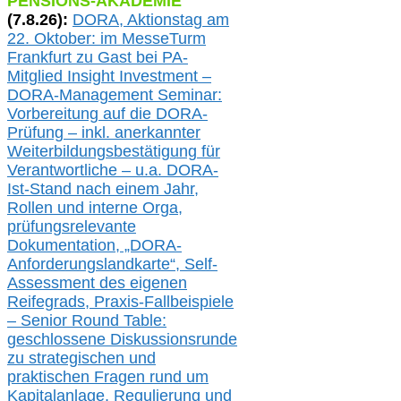
PENSIONS-AKADEMIE
(
7
.
8
.26):
DORA, A
ktionstag am
22. Oktober:
im
MesseTurm
Frankfurt
zu
Gast bei
PA-
Mitglied Insight Investment –
DORA-Management Seminar:
Vorbereitung auf die DORA-
Prüfung – inkl. anerkannter
Weiterbildungsbestätigung für
Verantwortliche –
u.a.
DORA-
Ist-Stand nach einem Jahr,
Rollen und interne Orga,
prüfungsrelevante
Dokumentation, „DORA-
Anforderungslandkarte“, Self-
Assessment des eigenen
Reifegrads,
Praxis-
Fallbeispiele
– Senior Round Table:
geschlossene Diskussionsrunde
zu
strategischen und
praktischen Fragen rund um
Kapitalanlage, Regulierung und