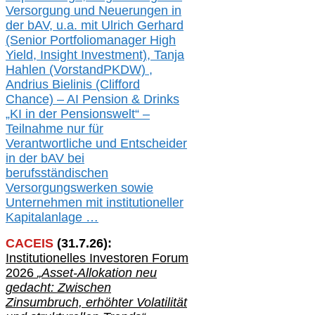
Versorgung und Neuerungen in
der b
AV, u.a. mit
Ulrich Gerhard
(Senior Portfoliomanager High
Yield, Insight Investment), Tanja
Hahlen (Vorst
and
PKDW) ,
Andrius Bielinis (Clifford
Chance) – AI Pension & Drinks
„KI in der Pensionswelt“ –
Teilnahme nur für
Verantwortliche und Entscheider
in der bAV bei
berufsständischen
V
er
sorgungswerken sowie
Unternehmen mit institutioneller
Kapitalanlage …
CACEIS
(
31
.
7
.2
6
):
Institutionelle
s
Investoren Forum
2026
„Asset-Allokation neu
gedacht: Zwischen
Zinsumbruch, erhöhter Volatilität