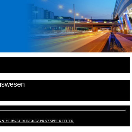
onswesen
 & VERWAHRUNG
bAV-PRAX
SPERRFEUER