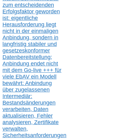
zum entscheidenden
Erfolgsfaktor geworden
ist: eigentliche
Herausforderung liegt
nicht in der einmaligen
Anbindung, sondern in
langfristig stabile
r
und
gesetzeskonforme
r
Datenbereitstellung;
Anbindung endet nicht
mit dem Go-live
+++
für
viele EbAV ein Modell
bewährt: Anbindung
über zugelassenen
Intermediär:
Bestandsänderungen
verarbeite
n
, Daten
aktualisier
en,
Fehler
analysier
en
, Zertifikate
verwalte
n
,
Sicherheitsanforderungen