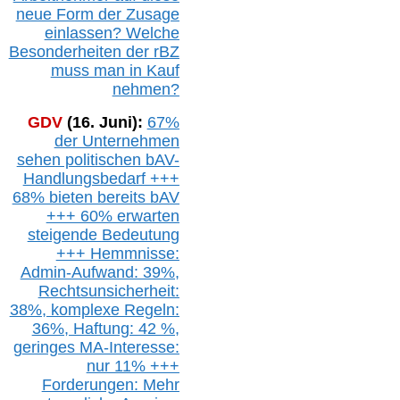
neue Form der Zusage
einlassen? Welche
Besonderheiten der rBZ
muss man in Kauf
nehmen?
GDV
(16. Juni):
67%
der Unternehmen
sehen politischen
bAV-
Handlungsbedarf
+++
68% bieten bereits bAV
+++ 60% erwarten
steigende
Bedeutung
+++ Hemmnisse:
Admin-A
ufwand: 39%,
Rechtsunsicherheit:
38%,
k
omplexe Regeln:
36%,
H
aftung: 42 %,
g
eringes M
A-I
nteresse:
nur 11% +++
Forderungen: Mehr