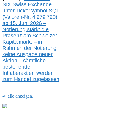
SIX Swiss Exchange
unter Tickersymbol SQL
(Valoren-Nr. 4’279’720)
ab 15. Juni 2026 –
Notierung
stärkt die
Präsenz am Schweizer
Kapitalmarkt –
i
m
Rahmen der
N
otierung
keine
Ausgabe
neue
r
Aktien – sämtliche
bestehende
Inhaberaktien werden
zum Handel zugelassen
…
-> alle anzeigen...