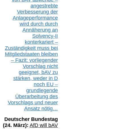
angestrebte
Verbesserung der
Anlageperformance
wird durch durch
Annäherung an
Solvency-II
konterkariert –
Zuständigkeit
muss bei
Mitgliedstaaten
bleiben
– Fazit:
vorliegende
r
Vorschlag nicht
geeignet,
bAV
zu
stärken, weder in D
noch EU –
g
rundlegende
Überarbeitung des
Vorschlags
und
neue
r
Ansatz
nötig…
Deutscher Bundestag
(
24
. März):
AfD will b
AV