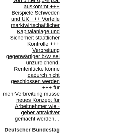
von unter 0,5% p.a.
auskommt
+++
Beispiele Schweden
und
UK +++
Vorteile
marktwirtschaftlicher
Kapitalanlage
und
Sicherheit staatlicher
Kontrolle
+++
Verbreitung
gegenwärtiger bAV
sei
unzureichend,
Rentenlücke könne
dadurch nicht
geschlossen werden
+++ für
mehr
Verbreitung müsse
neues Konzept für
Arbeitnehmer
wie
-
geber attraktiver
gemacht werden…
Deutscher Bundestag