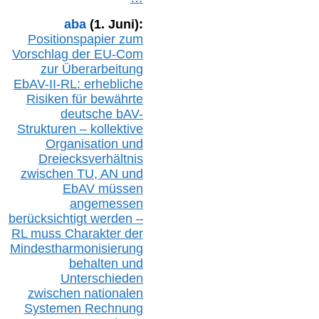
aba
(1. Juni):
Positionspapier zum
Vorschlag der EU-Com
zur Überarbeitung
EbAV-II-RL: erhebliche
Risiken für bewährte
deutsche bAV-
Strukturen – kollektive
Organisation und
D
reiecksverhältnis
zwischen T
U, AN und
EbAV müssen
angemessen
berücksichtig
t werd
en –
RL muss
Charakter
d
er
Mindestharmonisierung
behalten
und
Unterschieden
zwischen nationalen
S
ystemen Rechnung