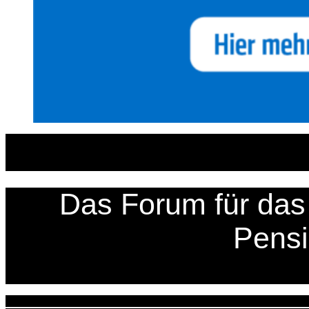
Zum
Inhalt
springen
Das Forum für das 
Pens