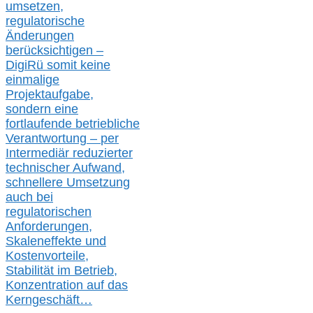
umsetz
en,
regulatorische
Änderungen
berücksichtigen –
DigiRü somit keine
einmalige
Projektaufgabe,
sondern eine
fortlaufende betriebliche
Verantwortung –
per
Intermediär redu
zierter
technischer Aufwand,
s
chnellere Umsetzung
auch
bei
regulatorischen
Anforderungen,
Skaleneffekte und
Kostenvorteile,
Stabilität im Betrieb,
Konzentration auf das
Kerngeschäft…