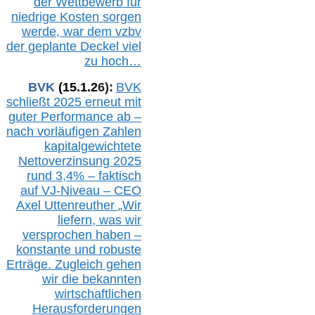
der Wettbewerb für
niedrige Kosten sorgen
werde, war dem vzbv
der geplante Deckel viel
zu hoch…
BVK
(1
5
.
1
.2
6
):
BVK
schließt 2025 erneut mit
guter Performance ab –
n
ach vorläufigen Zahlen
kapitalgewichtete
Nettoverzinsung 2025
rund 3,4% – faktisch
auf V
J-Niveau – CEO
Axel Uttenreuther
„Wir
liefern, was wir
versprochen haben –
konstante und robuste
Erträge. Zugleich gehen
wir die bekannten
wirtschaftlichen
Herausforderungen