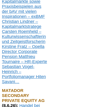
Kapitalmärkte
sowie
Praxisbeispielen aus
der bAV
mit
vielen
Inspirationen –
exBMF
Christian Lindner –
Kapitalmarktstratege
Carsten Roemheld –
Kulturwissenschaftlerin
und Zeitgeistforscherin
Kirstine Fratz – Opella
Director Corporate
Pension Matthieu
Tournaire – HR-Experte
Sebastian Vogel-
Heinrich –
Portfoliomanager Hiten
Savani
…
MATADOR
SECONDARY
PRIVATE EQUITY AG
(
8
.
6.26
):
Handel bei