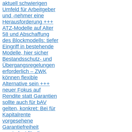
aktuell schwierigen
Umfeld für Arbeitgeber
und -nehmer eine
Herausforderung
+++
ATZ-M
odelle auf Alter
58 und Abschaffung
des Blockmodells: tiefer
Eingriff in bestehende
Modelle,
hier
siche
r
Bestandsschutz- und
Übergangsregelungen
erforderlich –
ZWK
können
flexible
Alternative
sein
+++
neuer
Fokus auf
Rendite
statt
Garantien
sollte
auch für bAV
gelten, k
onkret:
Bei
für
Kapitalrente
vorgesehene
Garantiefreiheit