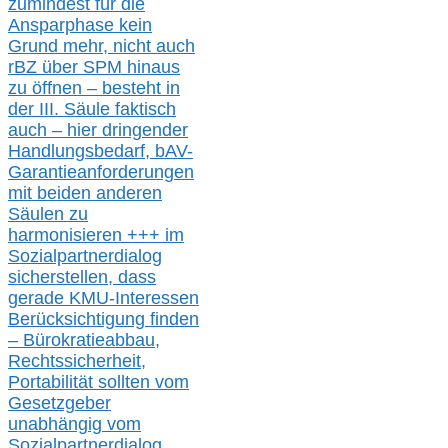
zumindest für die
Ansparphase
kein
Grund mehr
, nicht auch
r
BZ
über S
PM
hinaus
zu öffnen –
besteht in
der III.
Säule
faktisch
auch – hier
dringender
Handlungsbedarf,
bAV-
Garantieanforderungen
mit beiden anderen
Säulen zu
harmonisieren
+++ im
Sozialpartnerdialog
s
icher
stellen,
dass
gerade
KMU-
Interessen
Berücksichtigung finden
– Bürokratieabbau,
Rechtssicherheit,
Portabilität sollten vom
Gesetzgeber
unabhängig vom
Sozialpartnerdialog