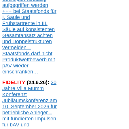
aufgegriffen werden
+++ bei
Staatsfonds für
I.
Säule
und
Frühstartrente in
III.
Säule auf konsistenten
Gesamtansatz achte
n
und Doppelstrukturen
verme
i
den –
Staatsfonds
darf nicht
Produktwettbewerb
mit
pAV
wieder
einschränken…
FIDELITY
(
24
.
6
.2
6
):
20
Jahre Villa Mumm
Konferenz:
Jubiläumskonferenz am
10. September 2026 für
betriebliche Anleger –
mit fundierten Impulsen
für bAV und