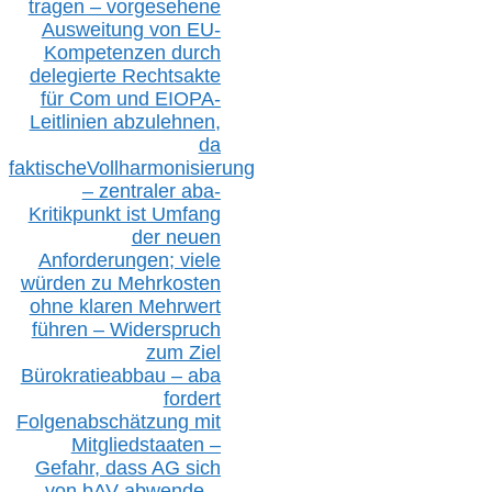
tragen – vorgesehene
Ausweitung von EU-
Kompetenzen durch
delegierte Rechtsakte
für Com
und EIOPA-
Leitlinien ab
zul
ehn
en,
da
faktisch
e
Vollharmonisierung
–
z
entraler
aba-
Kritikpunkt ist Umfang
der neuen
Anforderungen;
vi
ele
würden zu Mehrkosten
ohne klare
n
Mehrwert
führen –
Widerspruch
zum Ziel
Bürokratieabbau – aba
fordert
Folgenabschätzung
mit
Mitgliedstaaten –
Gefahr, dass AG sich
von bAV abwende –