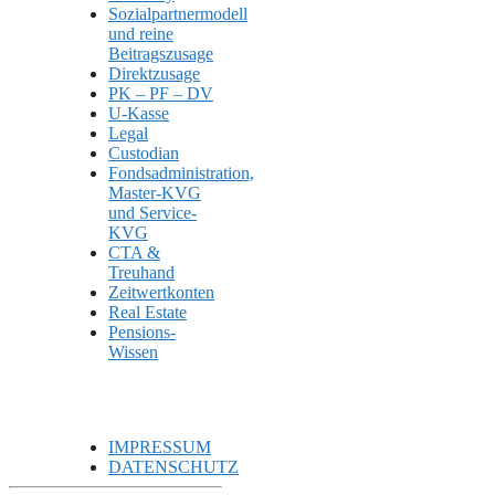
Sozialpartnermodell
und reine
Beitragszusage
Direktzusage
PK – PF – DV
U-Kasse
Legal
Custodian
Fondsadministration,
Master-KVG
und Service-
KVG
CTA &
Treuhand
Zeitwertkonten
Real Estate
Pensions-
Wissen
IMPRESSUM
DATENSCHUTZ