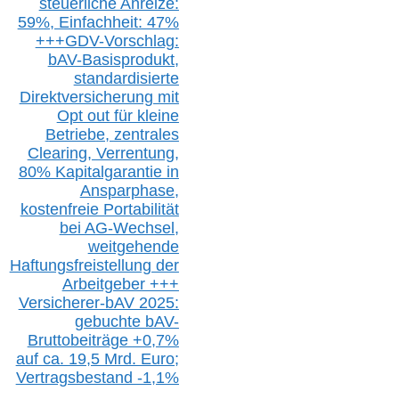
steuerliche Anreize:
59%, Einfach
heit:
47%
+++
GDV-Vorschlag:
bAV-Basisprodukt,
s
tandardisierte
Direktversicherung
mit
Opt out
für kleine
Betriebe,
z
entrale
s
Clearing,
Verrentung,
80% Kapitalgarantie in
Ansparphase,
k
ostenfreie Portabilität
bei A
G-We
chsel,
w
eitgehende
Haftungsfreistellung der
Arbeitgeber +++
Versicherer-bAV
2025:
gebuchte
bAV-
Bruttobeiträge
+
0,7%
auf
ca.
19,5 M
rd.
Euro;
Vertragsbestand -1,1%
…