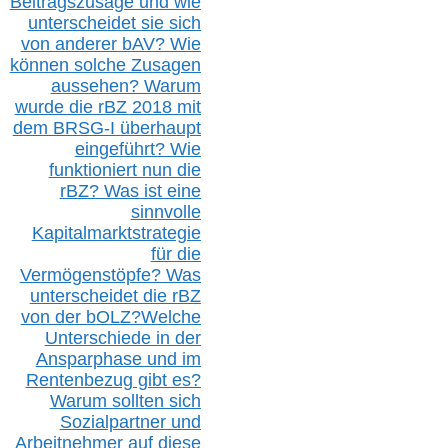
Beitragszusage und wie
unterscheidet sie sich
von anderer b
AV
? Wie
können solche Zusagen
aussehen? Warum
wurde die r
BZ
2018 mit
dem B
RSG-
I überhaupt
eingeführt? Wie
funktioniert nun die
r
BZ
? Was ist eine
sinnvolle
Kapitalmarktstrategie
für die
Vermögenstöpfe? Was
unterscheidet die r
BZ
von der b
OLZ
?
Welche
Unterschiede in der
Ansparphase
und im
Rentenbezug gibt es?
Warum sollten sich
Sozialpartner und
Arbeitnehmer auf diese