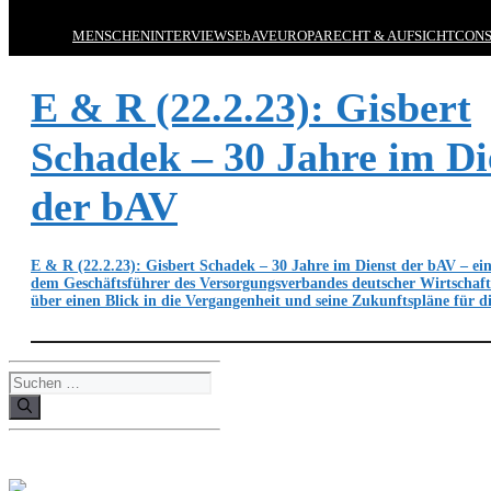
MENSCHEN
INTERVIEWS
EbAV
EUROPA
RECHT & AUFSICHT
CONS
E & R (22.2.23): Gisbert
Schadek – 30 Jahre im Di
der bAV
E & R (22.2.23): Gisbert Schadek – 30 Jahre im Dienst der bAV – ei
dem Geschäftsführer des Versorgungsverbandes deutscher Wirtschaft
über einen Blick in die Vergangenheit und seine Zukunftspläne für 
Suchen
nach: