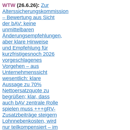
WTW
(26.6.26):
Zur
Alterssicherungskommission
– Bewertung aus Sicht
der bAV:
keine
u
nmittelbare
n
Änderungsempfehlungen,
aber klare Hinweise
und Empfehlung für
kurzfristig
es
noch 2026
vorgeschlagenes
Vorgehen –
a
us
Unternehmenssicht
wesentlic
h
: klare
Aussage
zu
70%
Nettoersatzquote zu
begrüßen;
klar,
dass
auch b
AV zentrale Rolle
spielen muss
+++
gRV-
Zusatzb
eiträge steigern
Lohnnebenkosten,
wird
nur t
eilkompensiert – im