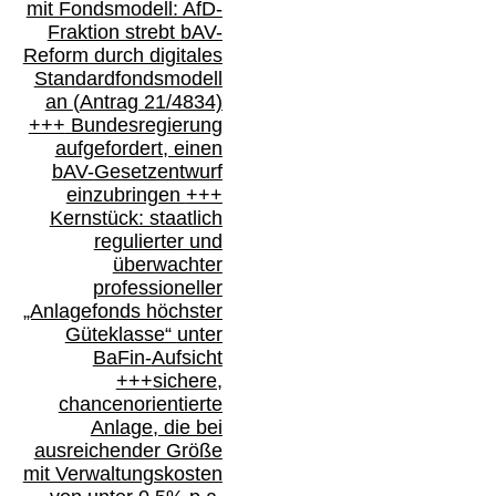
mit Fondsmodell: AfD-
Fraktion strebt
bAV-
Reform durch digitales
Standardfondsmodell
an
(
Antrag 21/4834)
+++
Bundesregierung
aufgefordert, einen
bAV-
Gesetzentwurf
einzubringen
+++
Kernstück: staatlich
regulierter und
überwachter
professioneller
„Anlagefonds höchster
Güteklasse“
unter
BaFin-
Aufsicht
+++
sichere,
chancenorientierte
Anlage, die bei
ausreichender Größe
mit Verwaltungskosten