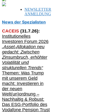
NEWSLETTER
ANMELDUNG
News der Spezialisten
CACEIS
(
31
.
7
.2
6
):
Institutionelle
s
Investoren Forum 2026
„Asset-Allokation neu
gedacht: Zwischen
Zinsumbruch, erhöhter
Volatilität und
strukturellen Trends“
Themen: Was Trump
mit unserem Geld
macht: Investieren in
der neuen
Welt(un)ordnung –
Nachhaltig & Robust:
Das ESG-Portfolio des
Vodafone Pension Trust