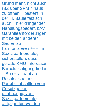
Grund mehr
, nicht auch
r
BZ
über S
PM
hinaus
zu öffnen –
besteht in
der III.
Säule
faktisch
auch – hier
dringender
Handlungsbedarf,
bAV-
Garantieanforderungen
mit beiden anderen
Säulen zu
harmonisieren
+++ im
Sozialpartnerdialog
s
icher
stellen,
dass
gerade
KMU-
Interessen
Berücksichtigung finden
– Bürokratieabbau,
Rechtssicherheit,
Portabilität sollten vom
Gesetzgeber
unabhängig vom
Sozialpartnerdialog
aufgegriffen werden