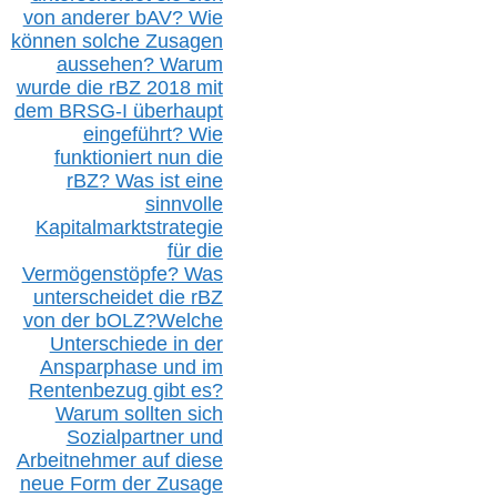
von anderer b
AV
? Wie
können solche Zusagen
aussehen? Warum
wurde die r
BZ
2018 mit
dem B
RSG-
I überhaupt
eingeführt? Wie
funktioniert nun die
r
BZ
? Was ist eine
sinnvolle
Kapitalmarktstrategie
für die
Vermögenstöpfe? Was
unterscheidet die r
BZ
von der b
OLZ
?
Welche
Unterschiede in der
Ansparphase
und im
Rentenbezug gibt es?
Warum sollten sich
Sozialpartner und
Arbeitnehmer auf diese
neue Form der Zusage