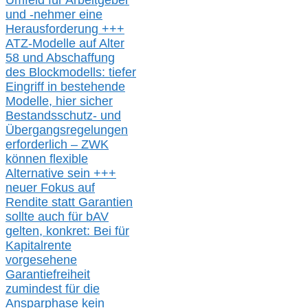
Umfeld für Arbeitgeber
und -nehmer eine
Herausforderung
+++
ATZ-M
odelle auf Alter
58 und Abschaffung
des Blockmodells: tiefer
Eingriff in bestehende
Modelle,
hier
siche
r
Bestandsschutz- und
Übergangsregelungen
erforderlich –
ZWK
können
flexible
Alternative
sein
+++
neuer
Fokus auf
Rendite
statt
Garantien
sollte
auch für bAV
gelten, k
onkret:
Bei
für
Kapitalrente
vorgesehene
Garantiefreiheit
zumindest für die
Ansparphase
kein