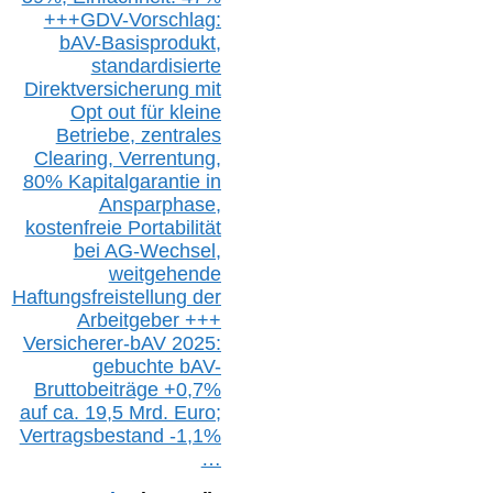
+++
GDV-Vorschlag:
bAV-Basisprodukt,
s
tandardisierte
Direktversicherung
mit
Opt out
für kleine
Betriebe,
z
entrale
s
Clearing,
Verrentung,
80% Kapitalgarantie in
Ansparphase,
k
ostenfreie Portabilität
bei A
G-We
chsel,
w
eitgehende
Haftungsfreistellung der
Arbeitgeber +++
Versicherer-bAV
2025:
gebuchte
bAV-
Bruttobeiträge
+
0,7%
auf
ca.
19,5 M
rd.
Euro;
Vertragsbestand -1,1%
…