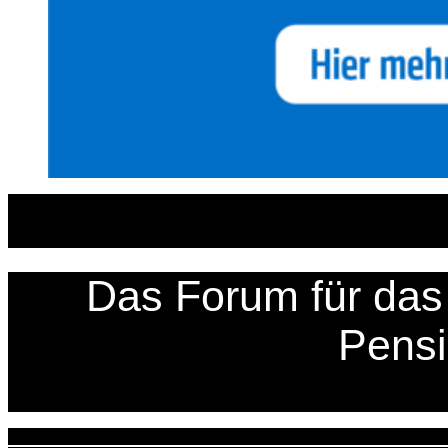
Zum
Inhalt
springen
Das Forum für das 
Pens