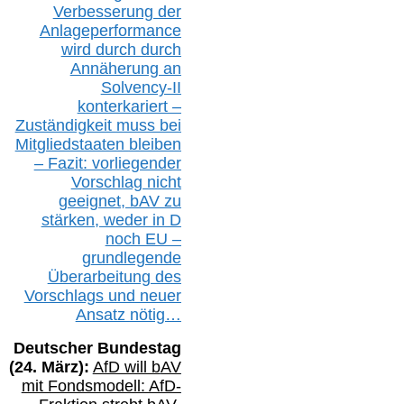
Verbesserung der
Anlageperformance
wird durch durch
Annäherung an
Solvency-II
konterkariert –
Zuständigkeit
muss bei
Mitgliedstaaten
bleiben
– Fazit:
vorliegende
r
Vorschlag nicht
geeignet,
bAV
zu
stärken, weder in D
noch EU –
g
rundlegende
Überarbeitung des
Vorschlags
und
neue
r
Ansatz
nötig…
Deutscher Bundestag
(
24
. März):
AfD will b
AV
mit Fondsmodell: AfD-