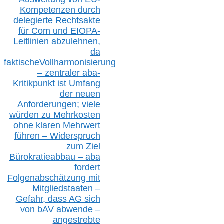
Kompetenzen durch
delegierte Rechtsakte
für Com
und EIOPA-
Leitlinien ab
zul
ehn
en,
da
faktisch
e
Vollharmonisierung
–
z
entraler
aba-
Kritikpunkt ist Umfang
der neuen
Anforderungen;
vi
ele
würden zu Mehrkosten
ohne klare
n
Mehrwert
führen –
Widerspruch
zum Ziel
Bürokratieabbau – aba
fordert
Folgenabschätzung
mit
Mitgliedstaaten –
Gefahr, dass AG sich
von bAV abwende –
angestrebte