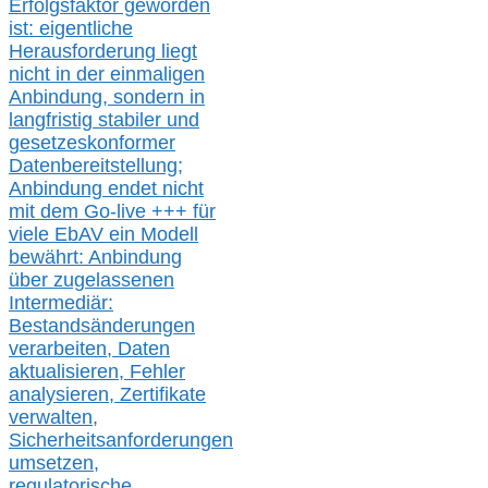
Erfolgsfaktor geworden
ist: eigentliche
Herausforderung liegt
nicht in der einmaligen
Anbindung, sondern in
langfristig stabile
r
und
gesetzeskonforme
r
Datenbereitstellung;
Anbindung endet nicht
mit dem Go-live
+++
für
viele EbAV ein Modell
bewährt: Anbindung
über zugelassenen
Intermediär:
Bestandsänderungen
verarbeite
n
, Daten
aktualisier
en,
Fehler
analysier
en
, Zertifikate
verwalte
n
,
Sicherheitsanforderungen
umsetz
en,
regulatorische