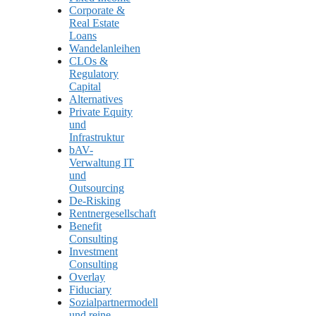
Corporate &
Real Estate
Loans
Wandelanleihen
CLOs &
Regulatory
Capital
Alternatives
Private Equity
und
Infrastruktur
bAV-
Verwaltung IT
und
Outsourcing
De-Risking
Rentnergesellschaft
Benefit
Consulting
Investment
Consulting
Overlay
Fiduciary
Sozialpartnermodell
und reine