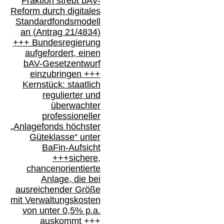
Fraktion strebt
bAV-
Reform durch digitales
Standardfondsmodell
an
(
Antrag 21/4834)
+++
Bundesregierung
aufgefordert, einen
bAV-
Gesetzentwurf
einzubringen
+++
Kernstück: staatlich
regulierter und
überwachter
professioneller
„Anlagefonds höchster
Güteklasse“
unter
BaFin-
Aufsicht
+++
sichere,
chancenorientierte
Anlage, die bei
ausreichender Größe
mit Verwaltungskosten
von unter 0,5% p.a.
auskommt
+++