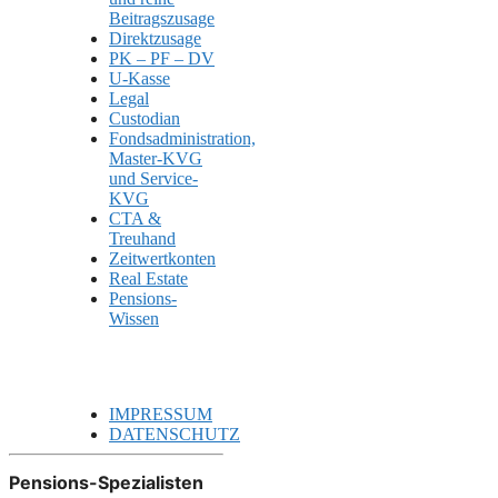
Beitragszusage
Direktzusage
PK – PF – DV
U-Kasse
Legal
Custodian
Fondsadministration,
Master-KVG
und Service-
KVG
CTA &
Treuhand
Zeitwertkonten
Real Estate
Pensions-
Wissen
IMPRESSUM
DATENSCHUTZ
Pensions-Spezialisten