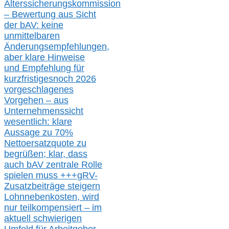
Alterssicherungskommission
– Bewertung aus Sicht
der bAV:
keine
u
nmittelbare
n
Änderungsempfehlungen,
aber klare Hinweise
und Empfehlung für
kurzfristig
es
noch 2026
vorgeschlagenes
Vorgehen –
a
us
Unternehmenssicht
wesentlic
h
: klare
Aussage
zu
70%
Nettoersatzquote zu
begrüßen;
klar,
dass
auch b
AV zentrale Rolle
spielen muss
+++
gRV-
Zusatzb
eiträge steigern
Lohnnebenkosten,
wird
nur t
eilkompensiert – im
aktuell schwierigen