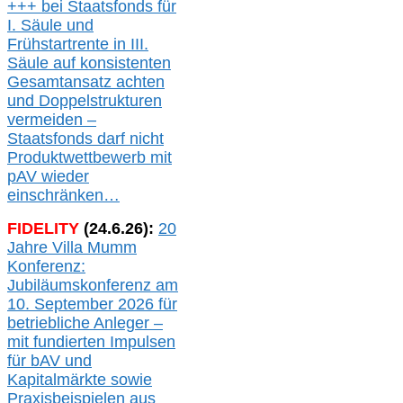
+++ bei
Staatsfonds für
I.
Säule
und
Frühstartrente in
III.
Säule auf konsistenten
Gesamtansatz achte
n
und Doppelstrukturen
verme
i
den –
Staatsfonds
darf nicht
Produktwettbewerb
mit
pAV
wieder
einschränken…
FIDELITY
(
24
.
6
.2
6
):
20
Jahre Villa Mumm
Konferenz:
Jubiläumskonferenz am
10. September 2026 für
betriebliche Anleger –
mit fundierten Impulsen
für bAV und
Kapitalmärkte
sowie
Praxisbeispielen aus