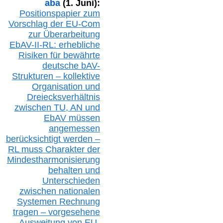
aba
(1. Juni):
Positionspapier zum
Vorschlag der EU-Com
zur Überarbeitung
EbAV-II-RL: erhebliche
Risiken für bewährte
deutsche bAV-
Strukturen – kollektive
Organisation und
D
reiecksverhältnis
zwischen T
U, AN und
EbAV müssen
angemessen
berücksichtig
t werd
en –
RL muss
Charakter
d
er
Mindestharmonisierung
behalten
und
Unterschieden
zwischen nationalen
S
ystemen Rechnung
tragen – vorgesehene
Ausweitung von EU-