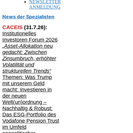
NEWSLETTER
ANMELDUNG
News der Spezialisten
CACEIS
(
31
.
7
.2
6
):
Institutionelle
s
Investoren Forum 2026
„Asset-Allokation neu
gedacht: Zwischen
Zinsumbruch, erhöhter
Volatilität und
strukturellen Trends“
Themen: Was Trump
mit unserem Geld
macht: Investieren in
der neuen
Welt(un)ordnung –
Nachhaltig & Robust:
Das ESG-Portfolio des
Vodafone Pension Trust
im Umfeld