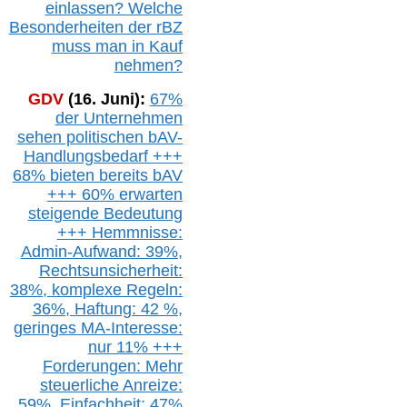
einlassen? Welche
Besonderheiten der rBZ
muss man in Kauf
nehmen?
GDV
(16. Juni):
67%
der Unternehmen
sehen politischen
bAV-
Handlungsbedarf
+++
68% bieten bereits bAV
+++ 60% erwarten
steigende
Bedeutung
+++ Hemmnisse:
Admin-A
ufwand: 39%,
Rechtsunsicherheit:
38%,
k
omplexe Regeln:
36%,
H
aftung: 42 %,
g
eringes M
A-I
nteresse:
nur 11% +++
Forderungen: Mehr
steuerliche Anreize:
59%, Einfach
heit:
47%