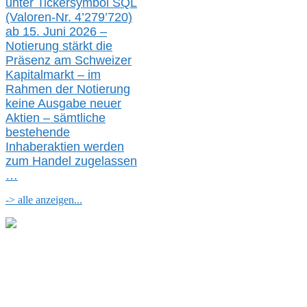
unter Tickersymbol SQL
(Valoren-Nr. 4’279’720)
ab 15. Juni 2026 –
Notierung
stärkt die
Präsenz am Schweizer
Kapitalmarkt –
i
m
Rahmen der
N
otierung
keine
Ausgabe
neue
r
Aktien – sämtliche
bestehende
Inhaberaktien werden
zum Handel zugelassen
…
-> alle anzeigen...