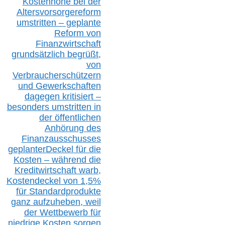
Kostenhöhe bei der
Altersvorsorgereform
umstritten – geplante
Reform von
Finanzwirtschaft
grundsätzlich begrüßt,
von
Verbraucherschützern
und Gewerkschaften
dagegen kritisiert –
besonders umstritten in
der öffentlichen
Anhörung des
Finanzausschusses
geplanterDeckel für die
Kosten – während die
Kreditwirtschaft warb,
Kostendeckel von 1,5%
für Standardprodukte
ganz aufzuheben, weil
der Wettbewerb für
niedrige Kosten sorgen