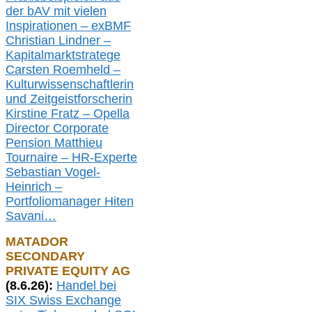
der bAV
mit
vielen
Inspirationen –
exBMF
Christian Lindner –
Kapitalmarktstratege
Carsten Roemheld –
Kulturwissenschaftlerin
und Zeitgeistforscherin
Kirstine Fratz – Opella
Director Corporate
Pension Matthieu
Tournaire – HR-Experte
Sebastian Vogel-
Heinrich –
Portfoliomanager Hiten
Savani
…
MATADOR
SECONDARY
PRIVATE EQUITY AG
(
8
.
6.26
):
Handel bei
SIX Swiss Exchange