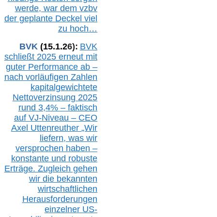
werde, war dem vzbv
der geplante Deckel viel
zu hoch…
BVK
(1
5
.
1
.2
6
):
BVK
schließt 2025 erneut mit
guter Performance ab –
n
ach vorläufigen Zahlen
kapitalgewichtete
Nettoverzinsung 2025
rund 3,4% – faktisch
auf V
J-Niveau – CEO
Axel Uttenreuther
„Wir
liefern, was wir
versprochen haben –
konstante und robuste
Erträge. Zugleich gehen
wir die bekannten
wirtschaftlichen
Herausforderungen
einzelner US-