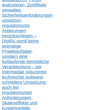
analysier
en
, Zertifikate
verwalte
n
,
Sicherheitsanforderungen
umsetz
en,
regulatorische
Änderungen
berücksichtigen –
DigiRü somit keine
einmalige
Projektaufgabe,
sondern eine
fortlaufende betriebliche
Verantwortung –
per
Intermediär redu
zierter
technischer Aufwand,
s
chnellere Umsetzung
auch
bei
regulatorischen
Anforderungen,
Skaleneffekte und
Kostenvorteile,