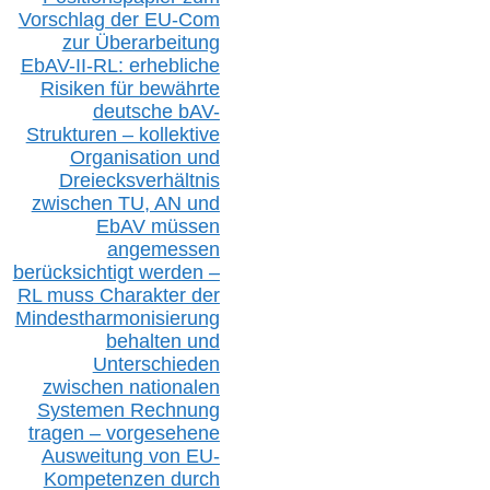
Vorschlag der EU-Com
zur Überarbeitung
EbAV-II-RL: erhebliche
Risiken für bewährte
deutsche bAV-
Strukturen – kollektive
Organisation und
D
reiecksverhältnis
zwischen T
U, AN und
EbAV müssen
angemessen
berücksichtig
t werd
en –
RL muss
Charakter
d
er
Mindestharmonisierung
behalten
und
Unterschieden
zwischen nationalen
S
ystemen Rechnung
tragen – vorgesehene
Ausweitung von EU-
Kompetenzen durch