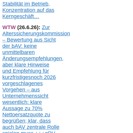
Stabilität im Betrieb,
Konzentration auf das
Kerngeschäft…
WTW
(26.6.26):
Zur
Alterssicherungskommission
– Bewertung aus Sicht
der bAV:
keine
u
nmittelbare
n
Änderungsempfehlungen,
aber klare Hinweise
und Empfehlung für
kurzfristig
es
noch 2026
vorgeschlagenes
Vorgehen –
a
us
Unternehmenssicht
wesentlic
h
: klare
Aussage
zu
70%
Nettoersatzquote zu
begrüßen;
klar,
dass
auch b
AV zentrale Rolle