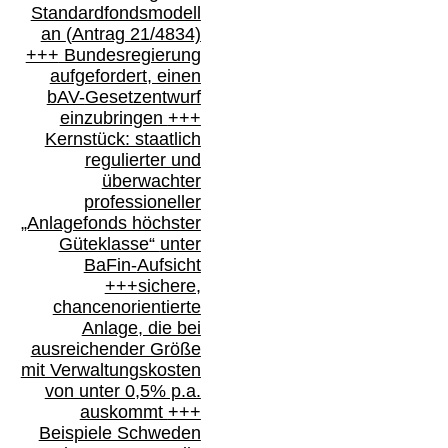
Standardfondsmodell
an
(
Antrag 21/4834)
+++
Bundesregierung
aufgefordert, einen
bAV-
Gesetzentwurf
einzubringen
+++
Kernstück: staatlich
regulierter und
überwachter
professioneller
„Anlagefonds höchster
Güteklasse“
unter
BaFin-
Aufsicht
+++
sichere,
chancenorientierte
Anlage, die bei
ausreichender Größe
mit Verwaltungskosten
von unter 0,5% p.a.
auskommt
+++
Beispiele Schweden