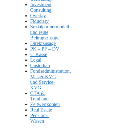
Investment
Consulting
Overlay
Fiduciary
Sozialpartnermodell
und reine
Beitragszusage
Direktzusage
PK – PF – DV
U-Kasse
Legal
Custodian
Fondsadministration,
Master-KVG
und Service-
KVG
CTA &
Treuhand
Zeitwertkonten
Real Estate
Pensions-
Wissen