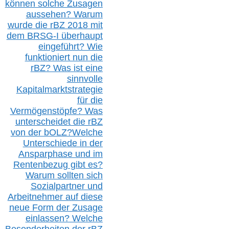
können solche Zusagen
aussehen? Warum
wurde die r
BZ
2018 mit
dem B
RSG-
I überhaupt
eingeführt? Wie
funktioniert nun die
r
BZ
? Was ist eine
sinnvolle
Kapitalmarktstrategie
für die
Vermögenstöpfe? Was
unterscheidet die r
BZ
von der b
OLZ
?
Welche
Unterschiede in der
Ansparphase
und im
Rentenbezug gibt es?
Warum sollten sich
Sozialpartner und
Arbeitnehmer auf diese
neue Form der Zusage
einlassen? Welche
Besonderheiten der rBZ