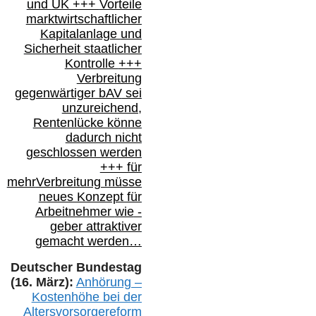
und
UK +++
Vorteile
marktwirtschaftlicher
Kapitalanlage
und
Sicherheit staatlicher
Kontrolle
+++
Verbreitung
gegenwärtiger bAV
sei
unzureichend,
Rentenlücke könne
dadurch nicht
geschlossen werden
+++ für
mehr
Verbreitung müsse
neues Konzept für
Arbeitnehmer
wie
-
geber attraktiver
gemacht werden…
Deutscher Bundestag
(16. März):
Anhörung –
Kostenhöhe bei der
Altersvorsorgereform