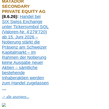
MATADOR
SECONDARY
PRIVATE EQUITY AG
(
8
.
6.26
):
Handel bei
SIX Swiss Exchange
unter Tickersymbol SQL
(Valoren-Nr. 4’279’720)
ab 15. Juni 2026 –
Notierung
stärkt die
Präsenz am Schweizer
Kapitalmarkt –
i
m
Rahmen der
N
otierung
keine
Ausgabe
neue
r
Aktien – sämtliche
bestehende
Inhaberaktien werden
zum Handel zugelassen
…
-> alle anzeigen...