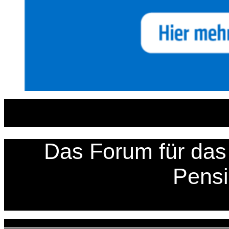
Zum
Inhalt
springen
Das Forum für das 
Pens