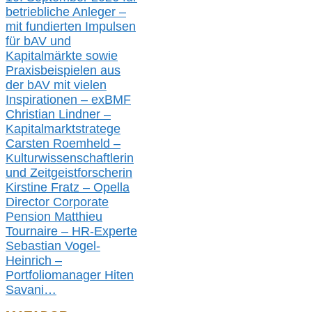
betriebliche Anleger –
mit fundierten Impulsen
für bAV und
Kapitalmärkte
sowie
Praxisbeispielen aus
der bAV
mit
vielen
Inspirationen –
exBMF
Christian Lindner –
Kapitalmarktstratege
Carsten Roemheld –
Kulturwissenschaftlerin
und Zeitgeistforscherin
Kirstine Fratz – Opella
Director Corporate
Pension Matthieu
Tournaire – HR-Experte
Sebastian Vogel-
Heinrich –
Portfoliomanager Hiten
Savani
…