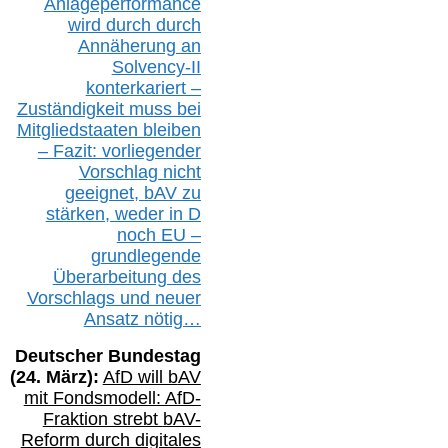
Anlageperformance
wird durch durch
Annäherung an
Solvency-II
konterkariert –
Zuständigkeit
muss bei
Mitgliedstaaten
bleiben
– Fazit:
vorliegende
r
Vorschlag nicht
geeignet,
bAV
zu
stärken, weder in D
noch EU –
g
rundlegende
Überarbeitung des
Vorschlags
und
neue
r
Ansatz
nötig…
Deutscher Bundestag
(
24
. März):
AfD will b
AV
mit Fondsmodell: AfD-
Fraktion strebt
bAV-
Reform durch digitales