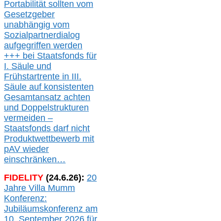
Portabilität sollten vom
Gesetzgeber
unabhängig vom
Sozialpartnerdialog
aufgegriffen werden
+++ bei
Staatsfonds für
I.
Säule
und
Frühstartrente in
III.
Säule auf konsistenten
Gesamtansatz achte
n
und Doppelstrukturen
verme
i
den –
Staatsfonds
darf nicht
Produktwettbewerb
mit
pAV
wieder
einschränken…
FIDELITY
(
24
.
6
.2
6
):
20
Jahre Villa Mumm
Konferenz:
Jubiläumskonferenz am
10. September 2026 für