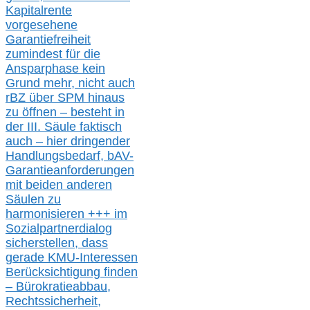
Kapitalrente
vorgesehene
Garantiefreiheit
zumindest für die
Ansparphase
kein
Grund mehr
, nicht auch
r
BZ
über S
PM
hinaus
zu öffnen –
besteht in
der III.
Säule
faktisch
auch – hier
dringender
Handlungsbedarf,
bAV-
Garantieanforderungen
mit beiden anderen
Säulen zu
harmonisieren
+++ im
Sozialpartnerdialog
s
icher
stellen,
dass
gerade
KMU-
Interessen
Berücksichtigung finden
– Bürokratieabbau,
Rechtssicherheit,