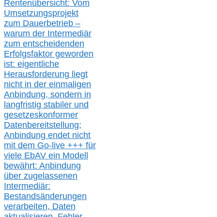
Rentenübersicht: Vom
Umsetzungsprojekt
zum Dauerbetrieb –
warum der Intermediär
zum entscheidenden
Erfolgsfaktor geworden
ist: eigentliche
Herausforderung liegt
nicht in der einmaligen
Anbindung, sondern in
langfristig stabile
r
und
gesetzeskonforme
r
Datenbereitstellung;
Anbindung endet nicht
mit dem Go-live
+++
für
viele EbAV ein Modell
bewährt: Anbindung
über zugelassenen
Intermediär:
Bestandsänderungen
verarbeite
n
, Daten
aktualisier
en,
Fehler