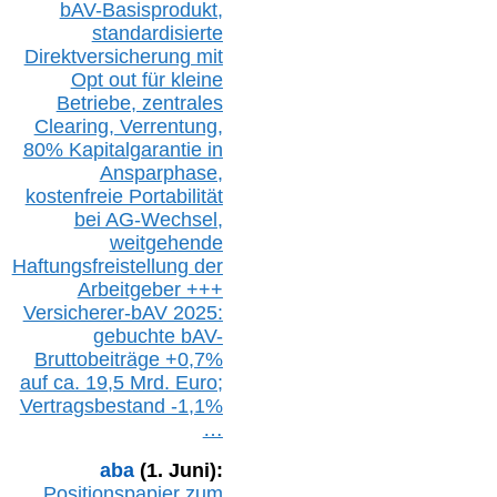
bAV-Basisprodukt,
s
tandardisierte
Direktversicherung
mit
Opt out
für kleine
Betriebe,
z
entrale
s
Clearing,
Verrentung,
80% Kapitalgarantie in
Ansparphase,
k
ostenfreie Portabilität
bei A
G-We
chsel,
w
eitgehende
Haftungsfreistellung der
Arbeitgeber +++
Versicherer-bAV
2025:
gebuchte
bAV-
Bruttobeiträge
+
0,7%
auf
ca.
19,5 M
rd.
Euro;
Vertragsbestand -1,1%
…
aba
(1. Juni):
Positionspapier zum