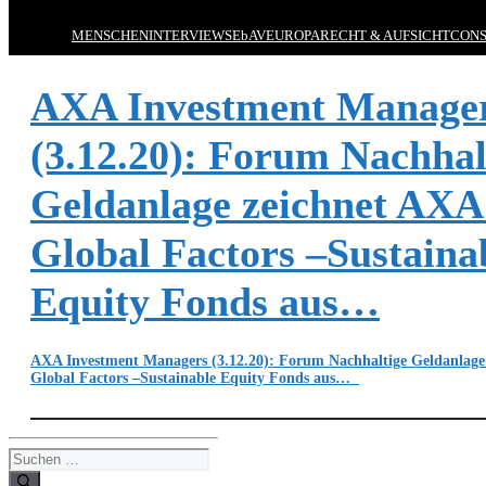
MENSCHEN
INTERVIEWS
EbAV
EUROPA
RECHT & AUFSICHT
CONS
AXA Investment Manage
(3.12.20): Forum Nachhal
Geldanlage zeichnet AX
Global Factors –Sustaina
Equity Fonds aus…
AXA Investment Managers (3.12.20): Forum Nachhaltige Geldanlag
Global Factors –Sustainable Equity Fonds aus…
Suchen
nach: