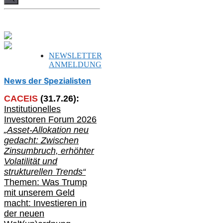
NEWSLETTER
ANMELDUNG
News der Spezialisten
CACEIS
(
31
.
7
.2
6
):
Institutionelle
s
Investoren Forum 2026
„Asset-Allokation neu
gedacht: Zwischen
Zinsumbruch, erhöhter
Volatilität und
strukturellen Trends“
Themen: Was Trump
mit unserem Geld
macht: Investieren in
der neuen