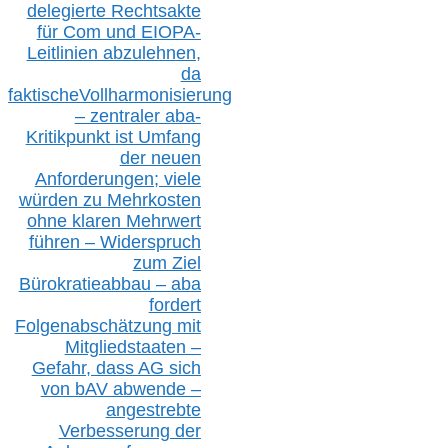
delegierte Rechtsakte
für Com
und EIOPA-
Leitlinien ab
zul
ehn
en,
da
faktisch
e
Vollharmonisierung
–
z
entraler
aba-
Kritikpunkt ist Umfang
der neuen
Anforderungen;
vi
ele
würden zu Mehrkosten
ohne klare
n
Mehrwert
führen –
Widerspruch
zum Ziel
Bürokratieabbau – aba
fordert
Folgenabschätzung
mit
Mitgliedstaaten –
Gefahr, dass AG sich
von bAV abwende –
angestrebte
Verbesserung der