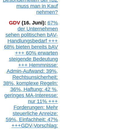
muss man in Kauf
nehmen?
GDV
(16. Juni):
67%
der Unternehmen
sehen politischen
bAV-
Handlungsbedarf
+++
68% bieten bereits bAV
+++ 60% erwarten
steigende
Bedeutung
+++ Hemmnisse:
Admin-A
ufwand: 39%,
Rechtsunsicherheit:
38%,
k
omplexe Regeln:
36%,
H
aftung: 42 %,
g
eringes M
A-I
nteresse:
nur 11% +++
Forderungen: Mehr
steuerliche Anreize:
59%, Einfach
heit:
47%
+++
GDV-Vorschlag: