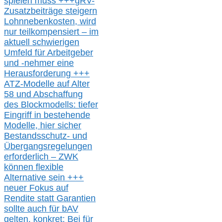
spielen muss
+++
gRV-
Zusatzb
eiträge steigern
Lohnnebenkosten,
wird
nur t
eilkompensiert – im
aktuell schwierigen
Umfeld für Arbeitgeber
und -nehmer eine
Herausforderung
+++
ATZ-M
odelle auf Alter
58 und Abschaffung
des Blockmodells: tiefer
Eingriff in bestehende
Modelle,
hier
siche
r
Bestandsschutz- und
Übergangsregelungen
erforderlich –
ZWK
können
flexible
Alternative
sein
+++
neuer
Fokus auf
Rendite
statt
Garantien
sollte
auch für bAV
gelten, k
onkret:
Bei
für