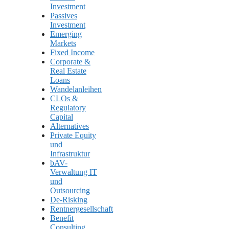
Investment
Passives
Investment
Emerging
Markets
Fixed Income
Corporate &
Real Estate
Loans
Wandelanleihen
CLOs &
Regulatory
Capital
Alternatives
Private Equity
und
Infrastruktur
bAV-
Verwaltung IT
und
Outsourcing
De-Risking
Rentnergesellschaft
Benefit
Consulting