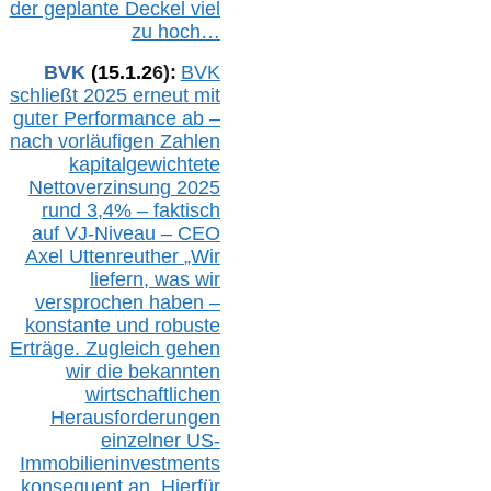
der geplante Deckel viel
zu hoch…
BVK
(1
5
.
1
.2
6
):
BVK
schließt 2025 erneut mit
guter Performance ab –
n
ach vorläufigen Zahlen
kapitalgewichtete
Nettoverzinsung 2025
rund 3,4% – faktisch
auf V
J-Niveau – CEO
Axel Uttenreuther
„Wir
liefern, was wir
versprochen haben –
konstante und robuste
Erträge. Zugleich gehen
wir die bekannten
wirtschaftlichen
Herausforderungen
einzelner US-
Immobilieninvestments
konsequent an. Hierfür