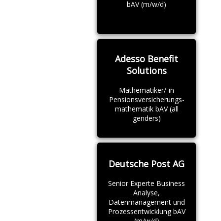
bAV (m/w/d)
Adesso Benefit
Solutions
Mathematiker/-in
Pensionsversicherungs-
mathematik bAV (all
genders)
Deutsche Post AG
Senior Experte Business
Analyse,
Datenmanagement und
Prozessentwicklung bAV
(m/w/d)