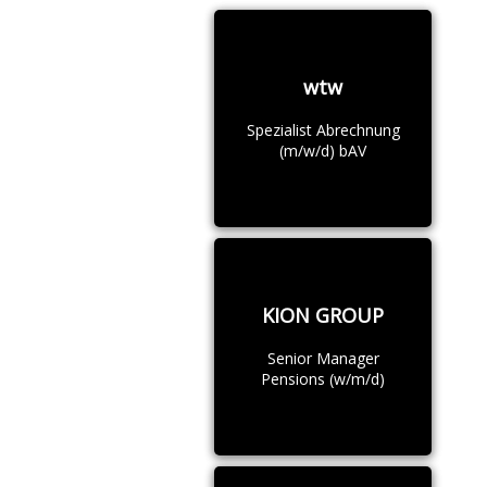
wtw
Spezialist Abrechnung
(m/w/d) bAV
KION GROUP
Senior Manager
Pensions (w/m/d)