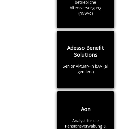
betriebliche
Altersversorgung
(m/w/d)
Adesso Benefit
Solutions
Senior Aktuar/-in bAV (all
genders)
Aon
Analyst für die
Pensionsverwaltung &