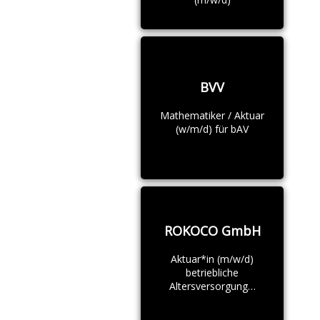
BVV
Mathematiker / Aktuar
(w/m/d) für bAV
ROKOCO GmbH
Aktuar*in (m/w/d)
betriebliche
Altersversorgung…