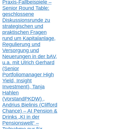
Praxis-
Fallbeispiele –
Senior Round Table:
geschlossene
Diskussionsrunde
zu
strategischen und
praktischen Fragen
rund um Kapitalanlage,
Regulierung und
Versorgung und
Neuerungen in der b
AV,
u.a. mit
Ulrich Gerhard
(Senior
Portfoliomanager High
Yield, Insight
Investment), Tanja
Hahlen
(Vorst
and
PKDW) ,
Andrius Bielinis (Clifford
Chance) – AI Pension &
Drinks „KI in der
Pensionswelt“ –