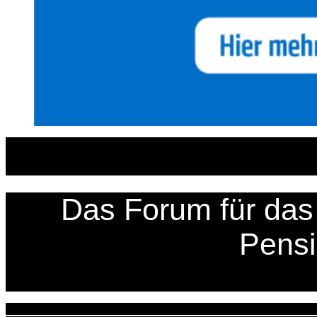
Zum
Inhalt
springen
Das Forum für das 
Pens