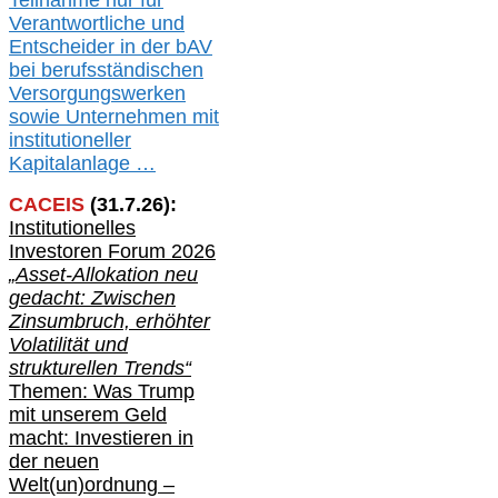
Teilnahme nur für
Verantwortliche und
Entscheider in der bAV
bei berufsständischen
V
er
sorgungswerken
sowie Unternehmen mit
institutioneller
Kapitalanlage …
CACEIS
(
31
.
7
.2
6
):
Institutionelle
s
Investoren Forum 2026
„Asset-Allokation neu
gedacht: Zwischen
Zinsumbruch, erhöhter
Volatilität und
strukturellen Trends“
Themen: Was Trump
mit unserem Geld
macht: Investieren in
der neuen
Welt(un)ordnung –