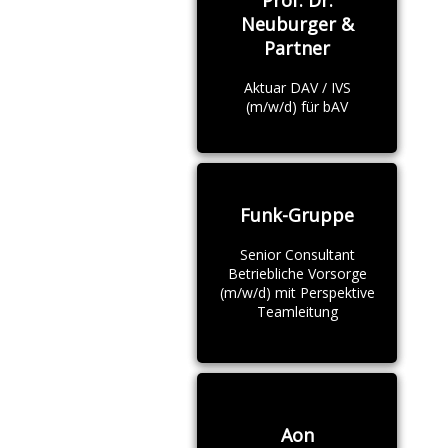
Prof. Dr.
Neuburger &
Partner
Aktuar DAV / IVS
(m/w/d) für bAV
Funk-Gruppe
Senior Consultant
Betriebliche Vorsorge
(m/w/d) mit Perspektive
Teamleitung
Aon