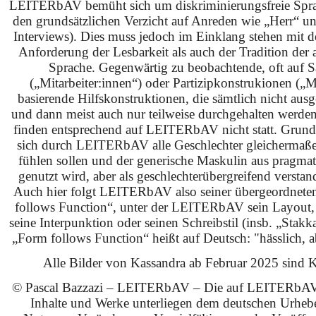
LEITERbAV bemüht sich um diskriminierungsfreie Spra
den grundsätzlichen Verzicht auf Anreden wie „Herr“ u
Interviews). Dies muss jedoch im Einklang stehen mit 
Anforderung der Lesbarkeit als auch der Tradition der 
Sprache. Gegenwärtig zu beobachtende, oft auf S
(„Mitarbeiter:innen“) oder Partizipkonstrukionen („M
basierende Hilfskonstruktionen, die sämtlich nicht ausg
und dann meist auch nur teilweise durchgehalten werden
finden entsprechend auf LEITERbAV nicht statt. Grundsä
sich durch LEITERbAV alle Geschlechter gleichermaß
fühlen sollen und der generische Maskulin aus pragma
genutzt wird, aber als geschlechterübergreifend verstan
Auch hier folgt LEITERbAV also seiner übergeordnet
follows Function“, unter der LEITERbAV sein Layout,
seine Interpunktion oder seinen Schreibstil (insb. „Stakk
„Form follows Function“ heißt auf Deutsch: "hässlich, ab
Alle Bilder von Kassandra ab Februar 2025 sind KI
© Pascal Bazzazi – LEITERbAV – Die auf LEITERbAV 
Inhalte und Werke unterliegen dem deutschen Urhebe