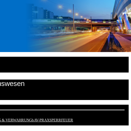
onswesen
 & VERWAHRUNG
bAV-PRAX
SPERRFEUER