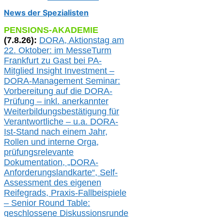
News der Spezialisten
PENSIONS-AKADEMIE
(
7
.
8
.26):
DORA, A
ktionstag am
22. Oktober:
im
MesseTurm
Frankfurt
zu
Gast bei
PA-
Mitglied Insight Investment –
DORA-Management Seminar:
Vorbereitung auf die DORA-
Prüfung – inkl. anerkannter
Weiterbildungsbestätigung für
Verantwortliche –
u.a.
DORA-
Ist-Stand nach einem Jahr,
Rollen und interne Orga,
prüfungsrelevante
Dokumentation, „DORA-
Anforderungslandkarte“, Self-
Assessment des eigenen
Reifegrads,
Praxis-
Fallbeispiele
– Senior Round Table:
geschlossene Diskussionsrunde