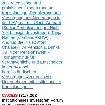
zu
strategischen und
praktischen Fragen rund um
Kapitalanlage, Regulierung und
Versorgung und Neuerungen in
der b
AV, u.a. mit
Ulrich Gerhard
(Senior Portfoliomanager High
Yield, Insight Investment), Tanja
Hahlen (Vorst
and
PKDW) ,
Andrius Bielinis (Clifford
Chance) – AI Pension & Drinks
„KI in der Pensionswelt“ –
Teilnahme nur für
Verantwortliche und Entscheider
in der bAV bei
berufsständischen
V
er
sorgungswerken sowie
Unternehmen mit institutioneller
Kapitalanlage …
CACEIS
(
31
.
7
.2
6
):
Institutionelle
s
Investoren Forum