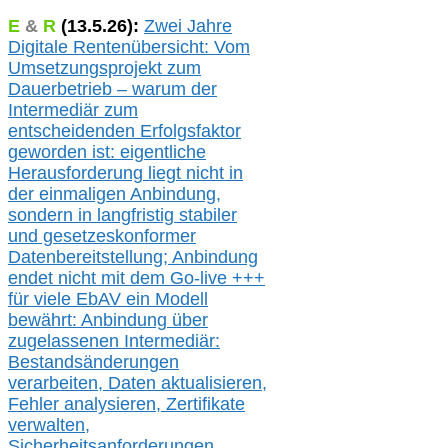
E
&
R
(
13.5.
26):
Zwei Jahre
Digitale Rentenübersicht: Vom
Umsetzungsprojekt zum
Dauerbetrieb – warum der
Intermediär zum
entscheidenden Erfolgsfaktor
geworden ist: eigentliche
Herausforderung liegt nicht in
der einmaligen Anbindung,
sondern in langfristig stabile
r
und gesetzeskonforme
r
Datenbereitstellung; Anbindung
endet nicht mit dem Go-live
+++
für
viele EbAV ein Modell
bewährt: Anbindung über
zugelassenen Intermediär:
Bestandsänderungen
verarbeite
n
, Daten aktualisier
en,
Fehler analysier
en
, Zertifikate
verwalte
n
,
Sicherheitsanforderungen