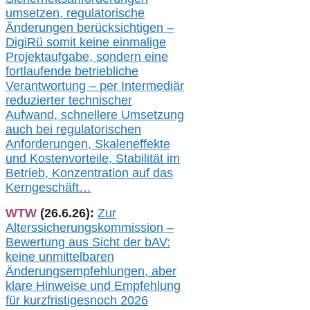
umsetz
en,
regulatorische
Änderungen berücksichtigen –
DigiRü somit keine einmalige
Projektaufgabe, sondern eine
fortlaufende betriebliche
Verantwortung –
per Intermediär
redu
zierter technischer
Aufwand,
s
chnellere Umsetzung
auch
bei regulatorischen
Anforderungen, Skaleneffekte
und Kostenvorteile, Stabilität im
Betrieb, Konzentration auf das
Kerngeschäft…
WTW
(26.6.26):
Zur
Alterssicherungskommission –
Bewertung aus Sicht der bAV:
keine u
nmittelbare
n
Änderungsempfehlungen, aber
klare Hinweise und Empfehlung
für kurzfristig
es
noch 2026