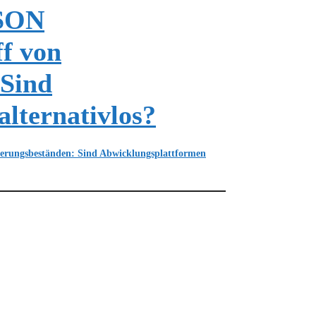
SON
ff von
 Sind
lternativlos?
rungsbeständen: Sind Abwicklungsplattformen