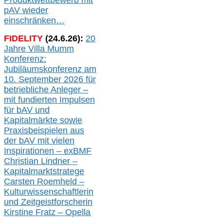
Produktwettbewerb
mit
pAV
wieder
einschränken…
FIDELITY
(
24
.
6
.2
6
):
20
Jahre Villa Mumm
Konferenz:
Jubiläumskonferenz am
10. September 2026 für
betriebliche Anleger –
mit fundierten Impulsen
für bAV und
Kapitalmärkte
sowie
Praxisbeispielen aus
der bAV
mit
vielen
Inspirationen –
exBMF
Christian Lindner –
Kapitalmarktstratege
Carsten Roemheld –
Kulturwissenschaftlerin
und Zeitgeistforscherin
Kirstine Fratz – Opella