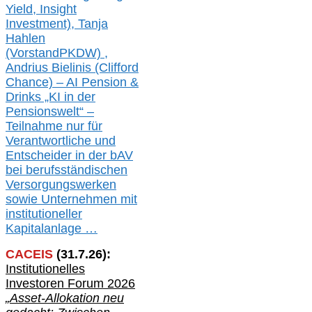
Yield, Insight
Investment), Tanja
Hahlen
(Vorst
and
PKDW) ,
Andrius Bielinis (Clifford
Chance) – AI Pension &
Drinks „KI in der
Pensionswelt“ –
Teilnahme nur für
Verantwortliche und
Entscheider in der bAV
bei berufsständischen
V
er
sorgungswerken
sowie Unternehmen mit
institutioneller
Kapitalanlage …
CACEIS
(
31
.
7
.2
6
):
Institutionelle
s
Investoren Forum 2026
„Asset-Allokation neu