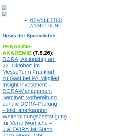
NEWSLETTER
ANMELDUNG
News der Spezialisten
PENSIONS-
AKADEMIE
(
7
.
8
.26):
DORA, A
ktionstag am
22. Oktober:
im
MesseTurm Frankfurt
zu
Gast bei
PA-
Mitglied
Insight Investment –
DORA-Management
Seminar: Vorbereitung
auf die DORA-Prüfung
– inkl. anerkannter
Weiterbildungsbestätigung
für Verantwortliche –
u.a.
DORA-Ist-Stand
nach einem Jahr,