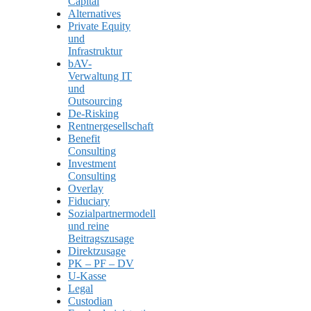
Capital
Alternatives
Private Equity
und
Infrastruktur
bAV-
Verwaltung IT
und
Outsourcing
De-Risking
Rentnergesellschaft
Benefit
Consulting
Investment
Consulting
Overlay
Fiduciary
Sozialpartnermodell
und reine
Beitragszusage
Direktzusage
PK – PF – DV
U-Kasse
Legal
Custodian