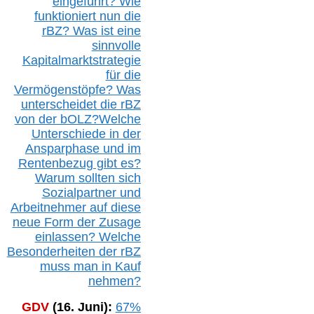
eingeführt? Wie
funktioniert nun die
r
BZ
? Was ist eine
sinnvolle
Kapitalmarktstrategie
für die
Vermögenstöpfe? Was
unterscheidet die r
BZ
von der b
OLZ
?
Welche
Unterschiede in der
Ansparphase
und im
Rentenbezug gibt es?
Warum sollten sich
Sozialpartner und
Arbeitnehmer auf diese
neue Form der Zusage
einlassen? Welche
Besonderheiten der rBZ
muss man in Kauf
nehmen?
GDV
(16. Juni):
67%