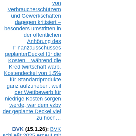
von
Verbraucherschützern
und Gewerkschaften
dagegen kritisiert –
besonders umstritten in
der öffentlichen
Anhörung des
Finanzausschusses
geplanterDeckel für die
Kosten – während die
Kreditwirtschaft warb,
Kostendeckel von 1,5%
für Standardprodukte
ganz aufzuheben, weil
der Wettbewerb für
niedrige Kosten sorgen
werde, war dem vzbv
der geplante Deckel viel
zu hoch…
BVK
(1
5
.
1
.2
6
):
BVK
schließt 2025 erneut mit