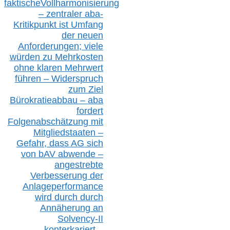
faktisch
e
Vollharmonisierung
–
z
entraler
aba-
Kritikpunkt ist Umfang
der neuen
Anforderungen;
vi
ele
würden zu Mehrkosten
ohne klare
n
Mehrwert
führen –
Widerspruch
zum Ziel
Bürokratieabbau – aba
fordert
Folgenabschätzung
mit
Mitgliedstaaten –
Gefahr, dass AG sich
von bAV abwende –
angestrebte
Verbesserung der
Anlageperformance
wird durch durch
Annäherung an
Solvency-II
konterkariert –