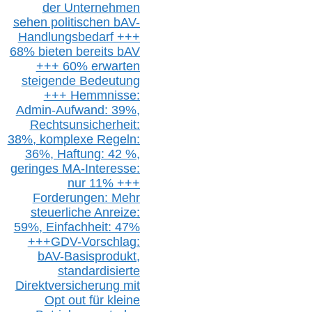
der Unternehmen
sehen politischen
bAV-
Handlungsbedarf
+++
68% bieten bereits bAV
+++ 60% erwarten
steigende
Bedeutung
+++ Hemmnisse:
Admin-A
ufwand: 39%,
Rechtsunsicherheit:
38%,
k
omplexe Regeln:
36%,
H
aftung: 42 %,
g
eringes M
A-I
nteresse:
nur 11% +++
Forderungen: Mehr
steuerliche Anreize:
59%, Einfach
heit:
47%
+++
GDV-Vorschlag:
bAV-Basisprodukt,
s
tandardisierte
Direktversicherung
mit
Opt out
für kleine