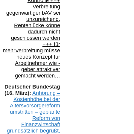
Kontrolle
+++
Verbreitung
gegenwärtiger bAV
sei
unzureichend,
Rentenlücke könne
dadurch nicht
geschlossen werden
+++ für
mehr
Verbreitung müsse
neues Konzept für
Arbeitnehmer
wie
-
geber attraktiver
gemacht werden…
Deutscher Bundestag
(16. März):
Anhörung –
Kostenhöhe bei der
Altersvorsorgereform
umstritten – geplante
Reform von
Finanzwirtschaft
grundsätzlich begrüßt,