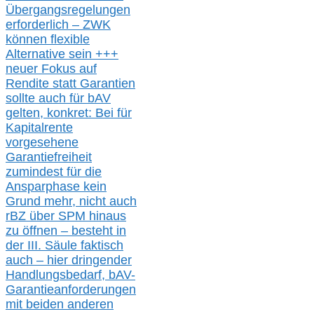
Übergangsregelungen
erforderlich –
ZWK
können
flexible
Alternative
sein
+++
neuer
Fokus auf
Rendite
statt
Garantien
sollte
auch für bAV
gelten, k
onkret:
Bei
für
Kapitalrente
vorgesehene
Garantiefreiheit
zumindest für die
Ansparphase
kein
Grund mehr
, nicht auch
r
BZ
über S
PM
hinaus
zu öffnen –
besteht in
der III.
Säule
faktisch
auch – hier
dringender
Handlungsbedarf,
bAV-
Garantieanforderungen
mit beiden anderen