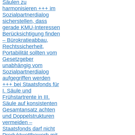
Säulen zu
harmonisieren
+++ im
Sozialpartnerdialog
s
icher
stellen,
dass
gerade
KMU-
Interessen
Berücksichtigung finden
– Bürokratieabbau,
Rechtssicherheit,
Portabilität sollten vom
Gesetzgeber
unabhängig vom
Sozialpartnerdialog
aufgegriffen werden
+++ bei
Staatsfonds für
I.
Säule
und
Frühstartrente in
III.
Säule auf konsistenten
Gesamtansatz achte
n
und Doppelstrukturen
verme
i
den –
Staatsfonds
darf nicht