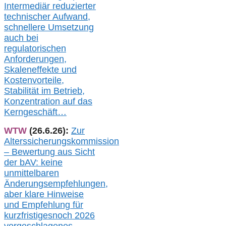
Intermediär redu
zierter
technischer Aufwand,
s
chnellere Umsetzung
auch
bei
regulatorischen
Anforderungen,
Skaleneffekte und
Kostenvorteile,
Stabilität im Betrieb,
Konzentration auf das
Kerngeschäft…
WTW
(26.6.26):
Zur
Alterssicherungskommission
– Bewertung aus Sicht
der bAV:
keine
u
nmittelbare
n
Änderungsempfehlungen,
aber klare Hinweise
und Empfehlung für
kurzfristig
es
noch 2026