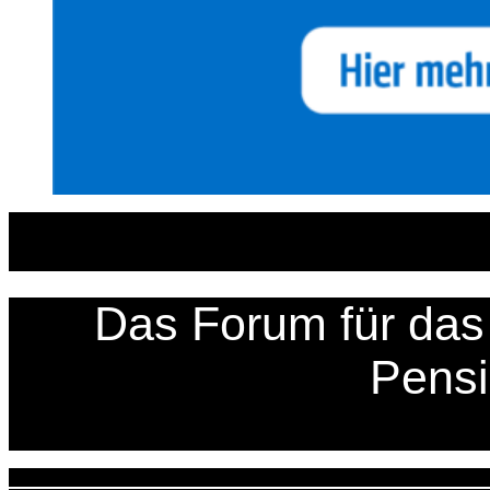
Zum
Inhalt
springen
Das Forum für das 
Pens