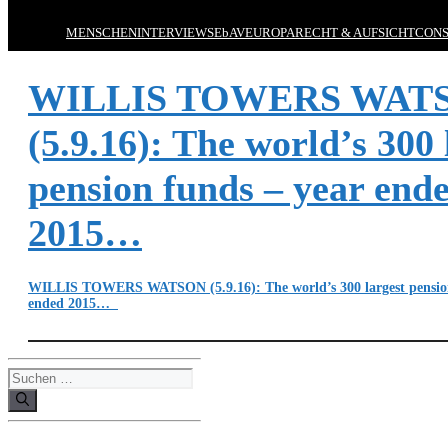
MENSCHEN
INTERVIEWS
EbAV
EUROPA
RECHT & AUFSICHT
CONS
WILLIS TOWERS WAT
(5.9.16): The world’s 300 
pension funds – year end
2015…
WILLIS TOWERS WATSON (5.9.16): The world’s 300 largest pension
ended 2015…
Suchen
nach: