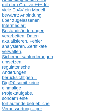
mit dem Go-live
+++
für
viele EbAV ein Modell
bewährt: Anbindung
über zugelassenen
Intermediär:
Bestandsänderungen
verarbeite
n
, Daten
aktualisier
en,
Fehler
analysier
en
, Zertifikate
verwalte
n
,
Sicherheitsanforderungen
umsetz
en,
regulatorische
Änderungen
berücksichtigen –
DigiRü somit keine
einmalige
Projektaufgabe,
sondern eine
fortlaufende betriebliche
Verantwortung –
per