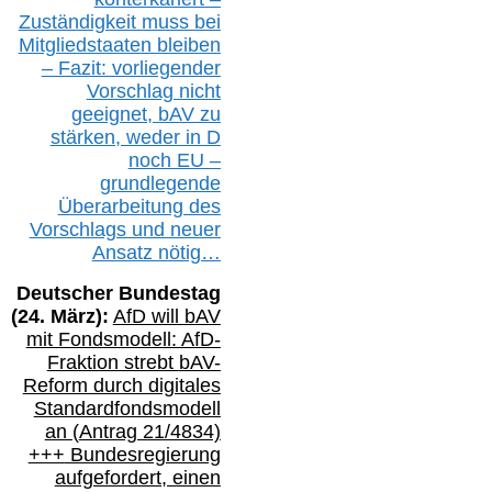
Zuständigkeit
muss bei
Mitgliedstaaten
bleiben
– Fazit:
vorliegende
r
Vorschlag nicht
geeignet,
bAV
zu
stärken, weder in D
noch EU –
g
rundlegende
Überarbeitung des
Vorschlags
und
neue
r
Ansatz
nötig…
Deutscher Bundestag
(
24
. März):
AfD will b
AV
mit Fondsmodell: AfD-
Fraktion strebt
bAV-
Reform durch digitales
Standardfondsmodell
an
(
Antrag 21/4834)
+++
Bundesregierung
aufgefordert, einen