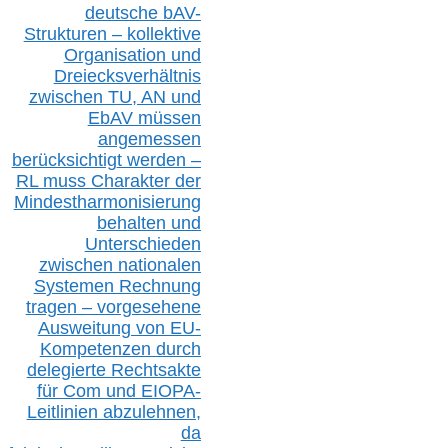
deutsche bAV-
Strukturen – kollektive
Organisation und
D
reiecksverhältnis
zwischen T
U, AN und
EbAV müssen
angemessen
berücksichtig
t werd
en –
RL muss
Charakter
d
er
Mindestharmonisierung
behalten
und
Unterschieden
zwischen nationalen
S
ystemen Rechnung
tragen – vorgesehene
Ausweitung von EU-
Kompetenzen durch
delegierte Rechtsakte
für Com
und EIOPA-
Leitlinien ab
zul
ehn
en,
da