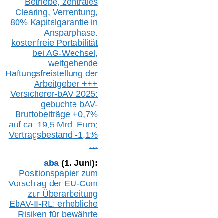
Betriebe,
z
entrale
s
Clearing,
Verrentung,
80% Kapitalgarantie in
Ansparphase,
k
ostenfreie Portabilität
bei A
G-We
chsel,
w
eitgehende
Haftungsfreistellung der
Arbeitgeber +++
Versicherer-bAV
2025:
gebuchte
bAV-
Bruttobeiträge
+
0,7%
auf
ca.
19,5 M
rd.
Euro;
Vertragsbestand -1,1%
…
aba
(1. Juni):
Positionspapier zum
Vorschlag der EU-Com
zur Überarbeitung
EbAV-II-RL: erhebliche
Risiken für bewährte