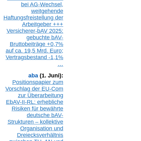
bei A
G-We
chsel,
w
eitgehende
Haftungsfreistellung der
Arbeitgeber +++
Versicherer-bAV
2025:
gebuchte
bAV-
Bruttobeiträge
+
0,7%
auf
ca.
19,5 M
rd.
Euro;
Vertragsbestand -1,1%
…
aba
(1. Juni):
Positionspapier zum
Vorschlag der EU-Com
zur Überarbeitung
EbAV-II-RL: erhebliche
Risiken für bewährte
deutsche bAV-
Strukturen – kollektive
Organisation und
D
reiecksverhältnis