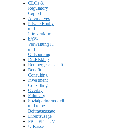
CLOs &
Regulatory
Capital
Alternatives
Private Equity
und
Infrastruktur
bAV-
Verwaltung IT
und
Outsourcing
De-Risking
Rentnergesellschaft
Benefit
Consulting
Investment
Consulting
Overlay
Fiduciary
Sozialpartnermodell
und reine
Beitragszusage
Direktzusage
PK – PF – DV
U-Kasse