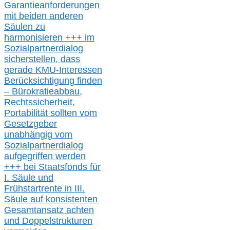
Garantieanforderungen
mit beiden anderen
Säulen zu
harmonisieren
+++ im
Sozialpartnerdialog
s
icher
stellen,
dass
gerade
KMU-
Interessen
Berücksichtigung finden
– Bürokratieabbau,
Rechtssicherheit,
Portabilität sollten vom
Gesetzgeber
unabhängig vom
Sozialpartnerdialog
aufgegriffen werden
+++ bei
Staatsfonds für
I.
Säule
und
Frühstartrente in
III.
Säule auf konsistenten
Gesamtansatz achte
n
und Doppelstrukturen