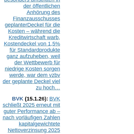
der öffentlichen
Anhörung des
Finanzausschusses
geplanterDeckel für die
Kosten – während die
Kreditwirtschaft warb,
Kostendeckel von 1,5%
für Standardprodukte
ganz aufzuheben, weil
der Wettbewerb für
niedrige Kosten sorgen
werde, war dem vzbv
der geplante Deckel viel
zu hoch…
BVK
(1
5
.
1
.2
6
):
BVK
schließt 2025 erneut mit
guter Performance ab –
n
ach vorläufigen Zahlen
kapitalgewichtete
Nettoverzinsung 2025