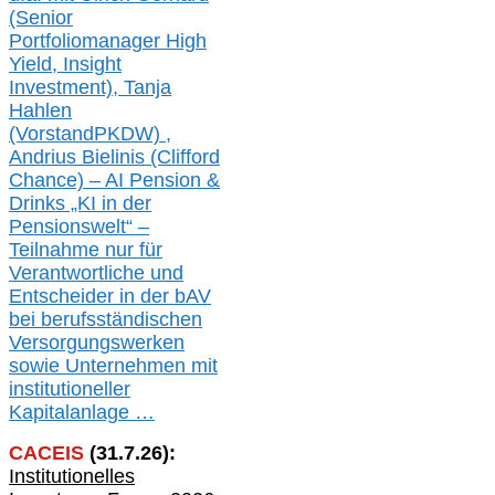
(Senior
Portfoliomanager High
Yield, Insight
Investment), Tanja
Hahlen
(Vorst
and
PKDW) ,
Andrius Bielinis (Clifford
Chance) – AI Pension &
Drinks „KI in der
Pensionswelt“ –
Teilnahme nur für
Verantwortliche und
Entscheider in der bAV
bei berufsständischen
V
er
sorgungswerken
sowie Unternehmen mit
institutioneller
Kapitalanlage …
CACEIS
(
31
.
7
.2
6
):
Institutionelle
s