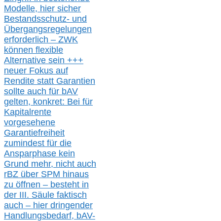
Modelle,
hier
siche
r
Bestandsschutz- und
Übergangsregelungen
erforderlich –
ZWK
können
flexible
Alternative
sein
+++
neuer
Fokus auf
Rendite
statt
Garantien
sollte
auch für bAV
gelten, k
onkret:
Bei
für
Kapitalrente
vorgesehene
Garantiefreiheit
zumindest für die
Ansparphase
kein
Grund mehr
, nicht auch
r
BZ
über S
PM
hinaus
zu öffnen –
besteht in
der III.
Säule
faktisch
auch – hier
dringender
Handlungsbedarf,
bAV-