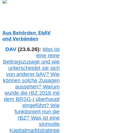
Aus Behörden, EbAV
und Verbänden
DAV
(23.6.26):
Was ist
eine reine
Beitragszusage und wie
unterscheidet sie sich
von anderer b
AV
? Wie
können solche Zusagen
aussehen? Warum
wurde die r
BZ
2018 mit
dem B
RSG-
I überhaupt
eingeführt? Wie
funktioniert nun die
r
BZ
? Was ist eine
sinnvolle
Kapitalmarktstrategie