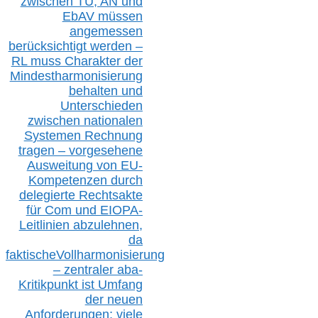
zwischen T
U, AN und
EbAV müssen
angemessen
berücksichtig
t werd
en –
RL muss
Charakter
d
er
Mindestharmonisierung
behalten
und
Unterschieden
zwischen nationalen
S
ystemen Rechnung
tragen – vorgesehene
Ausweitung von EU-
Kompetenzen durch
delegierte Rechtsakte
für Com
und EIOPA-
Leitlinien ab
zul
ehn
en,
da
faktisch
e
Vollharmonisierung
–
z
entraler
aba-
Kritikpunkt ist Umfang
der neuen
Anforderungen;
vi
ele