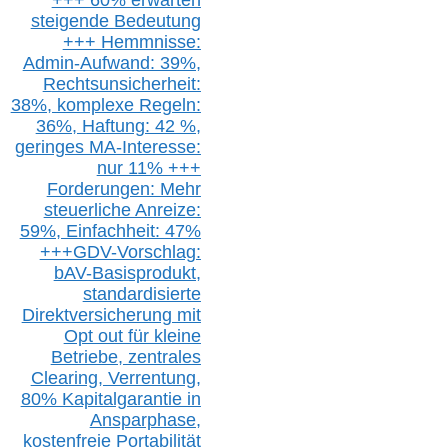
steigende
Bedeutung
+++ Hemmnisse:
Admin-A
ufwand: 39%,
Rechtsunsicherheit:
38%,
k
omplexe Regeln:
36%,
H
aftung: 42 %,
g
eringes M
A-I
nteresse:
nur 11% +++
Forderungen: Mehr
steuerliche Anreize:
59%, Einfach
heit:
47%
+++
GDV-Vorschlag:
bAV-Basisprodukt,
s
tandardisierte
Direktversicherung
mit
Opt out
für kleine
Betriebe,
z
entrale
s
Clearing,
Verrentung,
80% Kapitalgarantie in
Ansparphase,
k
ostenfreie Portabilität