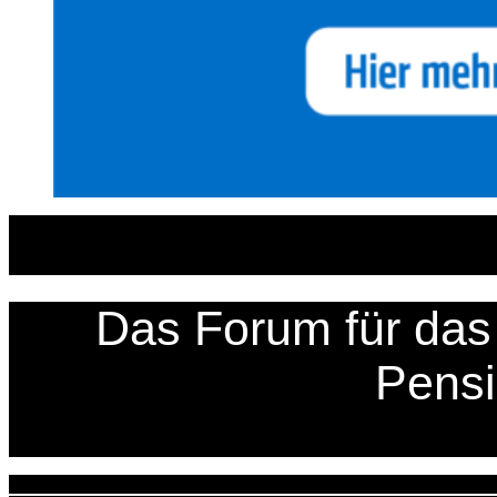
Zum
Inhalt
springen
Das Forum für das 
Pens