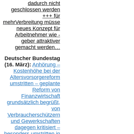
dadurch nicht
geschlossen werden
+++ für
mehr
Verbreitung müsse
neues Konzept für
Arbeitnehmer
wie
-
geber attraktiver
gemacht werden…
Deutscher Bundestag
(16. März):
Anhörung –
Kostenhöhe bei der
Altersvorsorgereform
umstritten – geplante
Reform von
Finanzwirtschaft
grundsätzlich begrüßt,
von
Verbraucherschützern
und Gewerkschaften
dagegen kritisiert –
besonders umstritten in