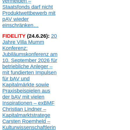
verme
i
den –
Staatsfonds
darf nicht
Produktwettbewerb
mit
pAV
wieder
einschränken…
FIDELITY
(
24
.
6
.2
6
):
20
Jahre Villa Mumm
Konferenz:
Jubiläumskonferenz am
10. September 2026 für
betriebliche Anleger –
mit fundierten Impulsen
für bAV und
Kapitalmärkte
sowie
Praxisbeispielen aus
der bAV
mit
vielen
Inspirationen –
exBMF
Christian Lindner –
Kapitalmarktstratege
Carsten Roemheld –
Kulturwissenschaftlerin