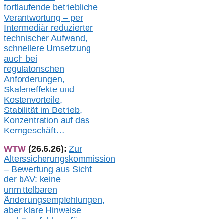
fortlaufende betriebliche
Verantwortung –
per
Intermediär redu
zierter
technischer Aufwand,
s
chnellere Umsetzung
auch
bei
regulatorischen
Anforderungen,
Skaleneffekte und
Kostenvorteile,
Stabilität im Betrieb,
Konzentration auf das
Kerngeschäft…
WTW
(26.6.26):
Zur
Alterssicherungskommission
– Bewertung aus Sicht
der bAV:
keine
u
nmittelbare
n
Änderungsempfehlungen,
aber klare Hinweise