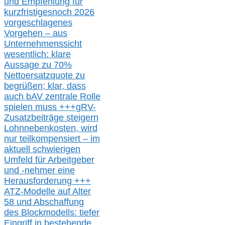
und Empfehlung für
kurzfristig
es
noch 2026
vorgeschlagenes
Vorgehen –
a
us
Unternehmenssicht
wesentlic
h
: klare
Aussage
zu
70%
Nettoersatzquote zu
begrüßen;
klar,
dass
auch b
AV zentrale Rolle
spielen muss
+++
gRV-
Zusatzb
eiträge steigern
Lohnnebenkosten,
wird
nur t
eilkompensiert – im
aktuell schwierigen
Umfeld für Arbeitgeber
und -nehmer eine
Herausforderung
+++
ATZ-M
odelle auf Alter
58 und Abschaffung
des Blockmodells: tiefer
Eingriff in bestehende