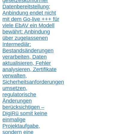
gesetzeskonforme
r
Datenbereitstellung;
Anbindung endet nicht
mit dem Go-live
+++
für
viele EbAV ein Modell
bewährt: Anbindung
über zugelassenen
Intermediär:
Bestandsänderungen
verarbeite
n
, Daten
aktualisier
en,
Fehler
analysier
en
, Zertifikate
verwalte
n
,
Sicherheitsanforderungen
umsetz
en,
regulatorische
Änderungen
berücksichtigen –
DigiRü somit keine
einmalige
Projektaufgabe,
sondern eine