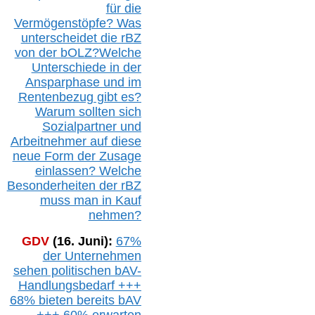
für die
Vermögenstöpfe? Was
unterscheidet die r
BZ
von der b
OLZ
?
Welche
Unterschiede in der
Ansparphase
und im
Rentenbezug gibt es?
Warum sollten sich
Sozialpartner und
Arbeitnehmer auf diese
neue Form der Zusage
einlassen? Welche
Besonderheiten der rBZ
muss man in Kauf
nehmen?
GDV
(16. Juni):
67%
der Unternehmen
sehen politischen
bAV-
Handlungsbedarf
+++
68% bieten bereits bAV
+++ 60% erwarten