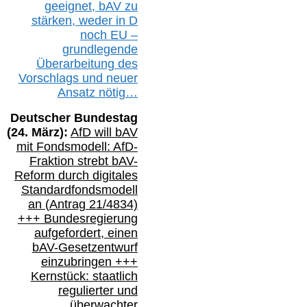
geeignet,
bAV
zu
stärken, weder in D
noch EU –
g
rundlegende
Überarbeitung des
Vorschlags
und
neue
r
Ansatz
nötig…
Deutscher Bundestag
(
24
. März):
AfD will b
AV
mit Fondsmodell: AfD-
Fraktion strebt
bAV-
Reform durch digitales
Standardfondsmodell
an
(
Antrag 21/4834)
+++
Bundesregierung
aufgefordert, einen
bAV-
Gesetzentwurf
einzubringen
+++
Kernstück: staatlich
regulierter und
überwachter