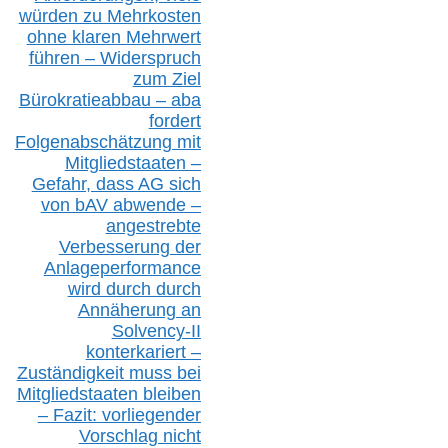
würden zu Mehrkosten
ohne klare
n
Mehrwert
führen –
Widerspruch
zum Ziel
Bürokratieabbau – aba
fordert
Folgenabschätzung
mit
Mitgliedstaaten –
Gefahr, dass AG sich
von bAV abwende –
angestrebte
Verbesserung der
Anlageperformance
wird durch durch
Annäherung an
Solvency-II
konterkariert –
Zuständigkeit
muss bei
Mitgliedstaaten
bleiben
– Fazit:
vorliegende
r
Vorschlag nicht