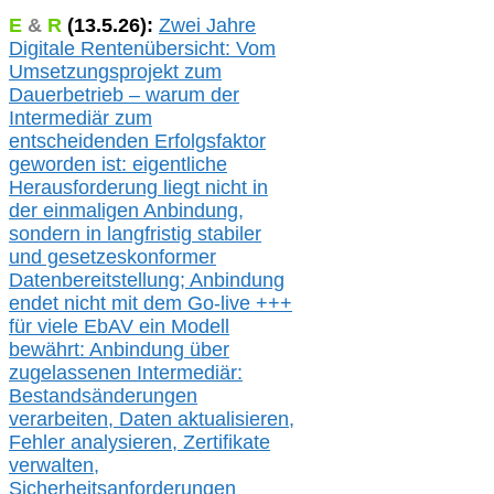
E
&
R
(
13.5.
26):
Zwei Jahre
Digitale Rentenübersicht: Vom
Umsetzungsprojekt zum
Dauerbetrieb – warum der
Intermediär zum
entscheidenden Erfolgsfaktor
geworden ist: eigentliche
Herausforderung liegt nicht in
der einmaligen Anbindung,
sondern in langfristig stabile
r
und gesetzeskonforme
r
Datenbereitstellung; Anbindung
endet nicht mit dem Go-live
+++
für
viele EbAV ein Modell
bewährt: Anbindung über
zugelassenen Intermediär:
Bestandsänderungen
verarbeite
n
, Daten aktualisier
en,
Fehler analysier
en
, Zertifikate
verwalte
n
,
Sicherheitsanforderungen