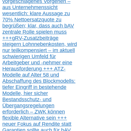
vorgeschlagenes Vorgehen –
a
us Unternehmenssicht
wesentlic
h
: klare Aussage
zu
70% Nettoersatzquote zu
begrüßen;
klar,
dass
auch b
AV
zentrale Rolle spielen muss
+++
gRV-Zusatzb
eiträge
steigern Lohnnebenkosten,
wird
nur t
eilkompensiert – im aktuell
schwierigen Umfeld für
Arbeitgeber und -nehmer eine
Herausforderung
+++
ATZ-
M
odelle auf Alter 58 und
Abschaffung des Blockmodells:
tiefer Eingriff in bestehende
Modelle,
hier
siche
r
Bestandsschutz- und
Übergangsregelungen
erforderlich –
ZWK können
flexible Alternative
sein
+++
neuer
Fokus auf Rendite
statt
Garantien
sollte
auch für bAV