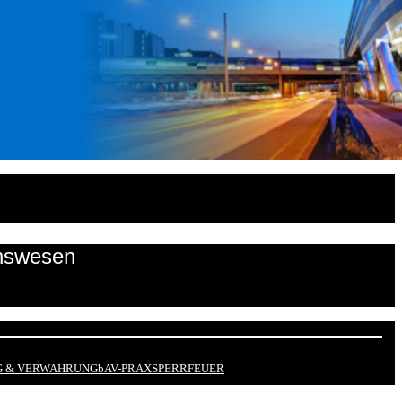
onswesen
 & VERWAHRUNG
bAV-PRAX
SPERRFEUER