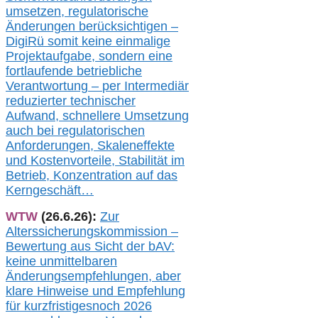
umsetz
en,
regulatorische
Änderungen berücksichtigen –
DigiRü somit keine einmalige
Projektaufgabe, sondern eine
fortlaufende betriebliche
Verantwortung –
per Intermediär
redu
zierter technischer
Aufwand,
s
chnellere Umsetzung
auch
bei regulatorischen
Anforderungen, Skaleneffekte
und Kostenvorteile, Stabilität im
Betrieb, Konzentration auf das
Kerngeschäft…
WTW
(26.6.26):
Zur
Alterssicherungskommission –
Bewertung aus Sicht der bAV:
keine u
nmittelbare
n
Änderungsempfehlungen, aber
klare Hinweise und Empfehlung
für kurzfristig
es
noch 2026