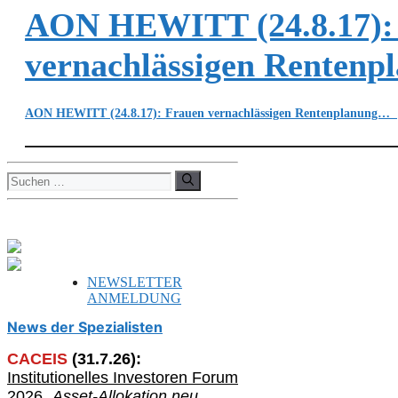
AON HEWITT (24.8.17):
vernachlässigen Renten
AON HEWITT (24.8.17): Frauen vernachlässigen Rentenplanung…
Suchen
nach:
NEWSLETTER
ANMELDUNG
News der Spezialisten
CACEIS
(
31
.
7
.2
6
):
Institutionelle
s
Investoren Forum
2026
„Asset-Allokation neu