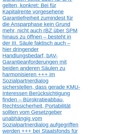
gelten, k
onkret:
Bei
für
Kapitalrente vorgesehene
Garantiefreiheit zumindest für
die Ansparphase
kein Grund
mehr
, nicht auch
r
BZ
über S
PM
hinaus zu öffnen –
besteht in
der III.
Säule
faktisch auch –
hier
dringender
Handlungsbedarf,
bAV-
Garantieanforderungen mit
beiden anderen Säulen zu
harmonisieren
+++ im
Sozialpartnerdialog
s
icher
stellen,
dass gerade
KMU-
Interessen Berücksichtigung
finden – Bürokratieabbau,
Rechtssicherheit, Portabilität
sollten vom Gesetzgeber
unabhängig vom
Sozialpartnerdialog aufgegriffen
werden
+++ bei
Staatsfonds für