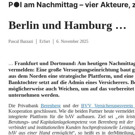
P●I am Nachmittag – vier Akteure, 
Berlin und Hamburg …
Pascal Bazzazi
Erfurt
6. November 2025
Frankfurt und Dortmund: Am heutigen Nachmittag 
…
vermelden: Eine große Versorgungseinrichtung
baut
aus dem Norden eine strategische
Plattform,
und ein
e
Banktochter setzt auf die
Admin
eines Versicherers.
B
möglicherweise auch Weichen,
um auf das vorbereitet 
unternehmen werden.
Die Privatbank
Berenberg
und der
BVV Versicherungsverein
Kooperation geschlossen. Wie die beiden Partner heute vermeldet
integrierte Plattform für die bAV aufbauen. Ziel sei
„
ein leis
Beratungs- und Kapitalanlagekompetenz von Berenberg mit der
verbindet und institutionellen Kunden hochprofessionelle Leistu
b
AV
aus einer Hand ermöglicht
“, so heißt es in derMitteilun