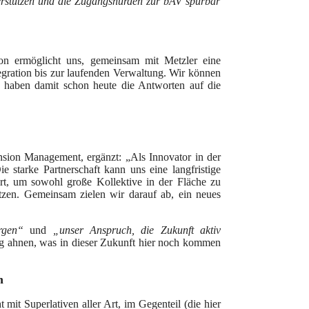
rstützen und die Zugangshürden zur bAV spürbar
on ermöglicht uns, gemeinsam mit Metzler eine
egration bis zur laufenden Verwaltung. Wir können
nd haben damit schon heute die Antworten auf die
nsion Management, ergänzt: „Als Innovator in der
e starke Partnerschaft kann uns eine langfristige
iert, um sowohl große Kollektive in der Fläche zu
tzen. Gemeinsam zielen wir darauf ab, ein neues
orgen“
und
„
unser Anspruch, die Zukunft aktiv
mag ahnen, was in dieser Zukunft hier noch kommen
n
t mit Superlativen aller Art, im Gegenteil (die hier