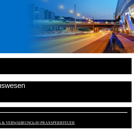
onswesen
 & VERWAHRUNG
bAV-PRAX
SPERRFEUER