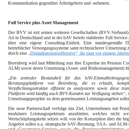
Kommunikation gegenüber Arbeitgebern und -nehmern.
Full Service plus Asset Management
Der BVV ist mit seinen weiteren Gesellschaften (BVV-Verbund) 
Art in Deutschland und in der bAV bereits etablierter Full Service
über eine eigene Consulting-Einheit. Eine standesgemäße IT
betrieblicher Versorgungssysteme samt rechtssicherer Umsetzung z
durch eine
„Digitalisierungsoffensive“, die man
vor
einigen Jahren
Berenberg wird laut Mitteilung nun ihre Expertise im Pension Co
ALM) sowie deren Umsetzung (Asset- und Risikomanagement) für I
„
Ein zentraler Bestandteil für das bAV-Einmalbeitragsges
Beratungsplattform von Berenberg, die es erlaubt, kom
Verpflichtungsstruktur effizient zu analysieren sowie diese tr
Plattform wird künftig auch BVV-Kunden zur Verfügung stehen“
,
Umsetzungsprojekte zu dem gemeinsamen Leistungsangebot sollen 
Die neue Partnerschaft verfolge das Ziel, Unternehmen mit Pens
modulares Leistungsspektrum anzubieten, welches nicht w
Wertschöpfungskette setzen will: von der Konzeption über die Im
Angebot sollen u.a. strategische bAV-Beratung, SAA- und ALM-