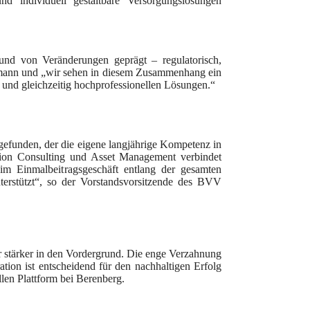
d individuell gestaltbare Versorgungslösungen
nd von Veränderungen geprägt – regulatorisch,
rmann und „wir sehen in diesem Zusammenhang ein
 und gleichzeitig hochprofessionellen Lösungen.“
efunden, der die eigene langjährige Kompetenz in
sion Consulting und Asset Management verbindet
m Einmalbeitragsgeschäft entlang der gesamten
terstützt“, so der Vorstandsvorsitzende des BVV
 stärker in den Vordergrund. Die enge Verzahnung
ation ist entscheidend für den nachhaltigen Erfolg
llen Plattform bei Berenberg.