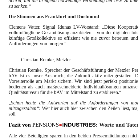
Schritt, um die dringend notwendige Verbreitung der b
AV
zu unte
zu senken.“
Die Stimmen aus Frankfurt und Dortmund
Clemens Vatter, Signal Idunas LV-Vorstand: „Diese Kooperati
vollumfängliche Gesamtlösung anzubieten – von der digitalen Int
künftige Großkollektive so effizient wie nie zuvor betreuen u
Anforderungen von morgen.“
Christian Remke, Metzler.
Christian Remke, Sprecher der Geschäftsführung der Metzler Pe
bAV ist es unser Anspruch, die Zukunft aktiv mitzugestalten. Di
Vorreiterrolle am Markt sichern. Wir sind jetzt perfekt position
bedienen als auch maßgeschneiderte Individuallösungen umzuse
Qualitätsniveau für die bAV im Mittelstand zu etablieren.“
„
S
chon heute die Antworten auf die Anforderungen von m
mitzugestalten“
: Wer hier auch hier zwischen den Zeilen liest, 
soll.
Fazit von
PENSIONS
●
INDUSTRIES
:
Worte und Tate
Alle vier Beteiligten sparen in den beiden Pressemitteilungen nich