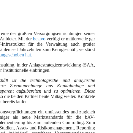
eine der größten Versorgungseinrichtungen seiner
-Anbieter. Mit der
betavo
verfügt er mittlerweile gar
-Infrastruktur für die Verwaltung auch großer
ählen seit Jahrzehnten zum Kerngeschäft, verstärkt
angeschoben hat.
nsulting, in der Anlagestrategieentwicklung (SAA,
nstitutionelle einbringen.
chäft ist die technologische und analytische
plexe Zusammenhänge aus Kapitalanlage und
ansparent aufzubereiten und zu optimieren. Diese
 so die beiden Partner heute Mittag weiter. Konkrete
bereits laufen.
ionsverpflichtungen ein umfassendes und zugleich
eniger als neue Marktstandards für die bAV-
plementierung bis zum laufenden Controlling. Zum
Studien, Asset- und Risikomanagement, Reporting