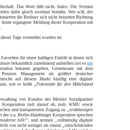
schaft. Das Wort fällt nicht. Indes: Die Termini
rden dafür gleich zweimal bemüht. Wer will, der
onierten die Berliner sich nicht beizeiten Richtung
ie heute ergangene Meldung dieser Kooperation mit
.
 dieser Tage vermeldet worden ist:
Favoriten für einen baldigen Eintritt in denen sich
kteure bekanntlich zunehmend aufstellen (sei es
mit
operation bekannt gegeben. Gemeinsam mit dem
 Pension Management als größter deutscher
zhirsche auf diesem Markt künftig eine digitale
 um, wie es heißt
„
Potenziale für den Mittelstand
rwaltung von Kunden des Metzler Sozialpartner
e Kooperation zielt darauf ab, insb. KMU sowie
nfachen und transparenten Zugang zu
„erstklassigen
bei der o.a. Berlin-Hamburger Kooperation sprechen
e moderne bAV“
, und nennen
„v
ollständig digitale
icht von nicht weniger als einem
„
entscheidende
n