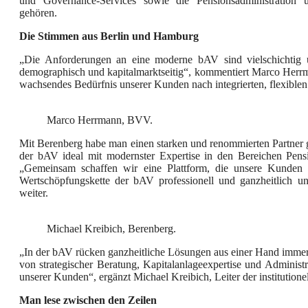
und Governance-Services sowie die Pensionsadministration un
gehören.
Die Stimmen aus Berlin und Hamburg
„Die Anforderungen an eine moderne bAV sind vielschichtig u
demographisch und kapitalmarktseitig“, kommentiert Marco Her
wachsendes Bedürfnis unserer Kunden nach integrierten, flexiblen
Marco Herrmann, BVV.
Mit Berenberg habe man einen starken und renommierten Partner g
der bAV ideal mit modernster Expertise in den Bereichen Pen
„Gemeinsam schaffen wir eine Plattform, die unsere Kunden i
Wertschöpfungskette der bAV professionell und ganzheitlich un
weiter.
Michael Kreibich, Berenberg.
„In der bAV rücken ganzheitliche Lösungen aus einer Hand immer
von strategischer Beratung, Kapitalanlageexpertise und Administr
unserer Kunden“, ergänzt Michael Kreibich, Leiter der institutione
Man lese zwischen den Zeilen