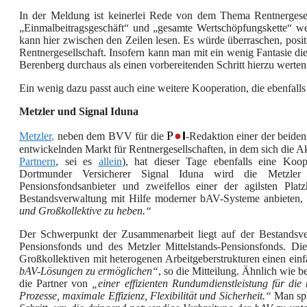
In der Meldung ist keinerlei Rede von dem Thema Rentnergesell
„Einmalbeitragsgeschäft“ und „gesamte Wertschöpfungskette“ we
kann hier zwischen den Zeilen lesen. Es würde überraschen, positi
Rentnergesellschaft. Insofern kann man mit ein wenig Fantasie d
Berenberg durchaus als einen vorbereitenden Schritt hierzu werten
Ein wenig dazu passt auch eine weitere Kooperation, die ebenfalls
Metzler und Signal Iduna
P
●
I
Me
t
zler
,
neben dem BVV für die
-Redaktion einer der beiden 
entwickelnden Markt für Rentnergesellschaften, in dem sich die A
Partnern
, sei es
allein
), hat dieser Tage ebenfalls eine Ko
Dortmunder Versicherer Signal Iduna wird die Metzler
Pensionsfondsanbieter und zweifellos einer der agilsten Plat
Bestandsverwaltung mit Hilfe moderner bAV-Systeme anbieten,
und Großkollektive
zu
heben.“
Der Schwerpunkt der Zusammenarbeit liegt auf der Bestandsve
Pensionsfonds und des Metzler Mittelstands-Pensionsfonds. Di
Großkollektiven mit heterogenen Arbeitgeberstrukturen einen ei
bAV-Lösungen zu ermöglichen“
, so die Mitteilung. Ähnlich wie 
die Partner von
„
eine
r
effiziente
n
Rundumdienstleistung für di
Prozesse,
maximale
Effizienz, Flexibilität und Sicherheit.“
Man spr