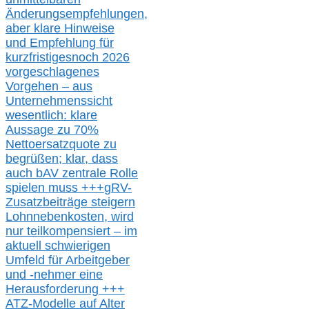
Änderungsempfehlungen,
aber klare Hinweise
und Empfehlung für
kurzfristig
es
noch 2026
vorgeschlagenes
Vorgehen –
a
us
Unternehmenssicht
wesentlic
h
: klare
Aussage
zu
70%
Nettoersatzquote zu
begrüßen;
klar,
dass
auch b
AV zentrale Rolle
spielen muss
+++
gRV-
Zusatzb
eiträge steigern
Lohnnebenkosten,
wird
nur t
eilkompensiert – im
aktuell schwierigen
Umfeld für Arbeitgeber
und -nehmer eine
Herausforderung
+++
ATZ-M
odelle auf Alter