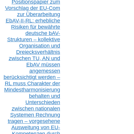
Positionspapier zum
Vorschlag der EU-Com
zur Überarbeitung
EbAV-II-RL: erhebliche
Risiken für bewährte
deutsche bAV-
Strukturen – kollektive
Organisation und
D
reiecksverhältnis
zwischen T
U, AN und
EbAV müssen
angemessen
berücksichtig
t werd
en –
RL muss
Charakter
d
er
Mindestharmonisierung
behalten
und
Unterschieden
zwischen nationalen
S
ystemen Rechnung
tragen – vorgesehene
Ausweitung von EU-
Kompetenzen durch