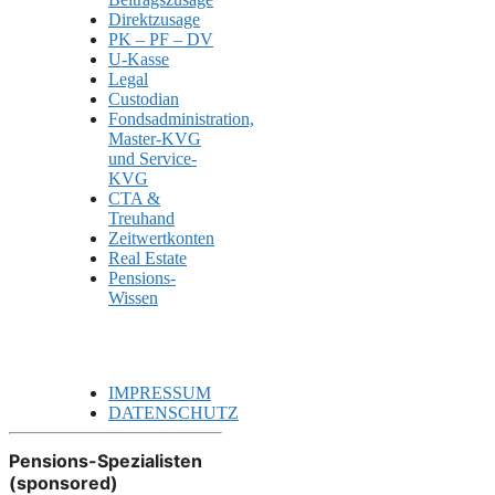
Direktzusage
PK – PF – DV
U-Kasse
Legal
Custodian
Fondsadministration,
Master-KVG
und Service-
KVG
CTA &
Treuhand
Zeitwertkonten
Real Estate
Pensions-
Wissen
IMPRESSUM
DATENSCHUTZ
Pensions-Spezialisten
(sponsored)