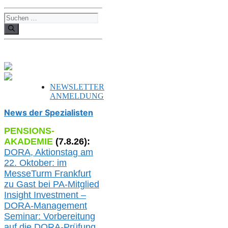
Suchen
nach:
NEWSLETTER
ANMELDUNG
News der Spezialisten
PENSIONS-
AKADEMIE
(
7
.
8
.26):
DORA, A
ktionstag am
22. Oktober:
im
MesseTurm Frankfurt
zu
Gast bei
PA-
Mitglied
Insight Investment –
DORA-Management
Seminar: Vorbereitung
auf die DORA-Prüfung