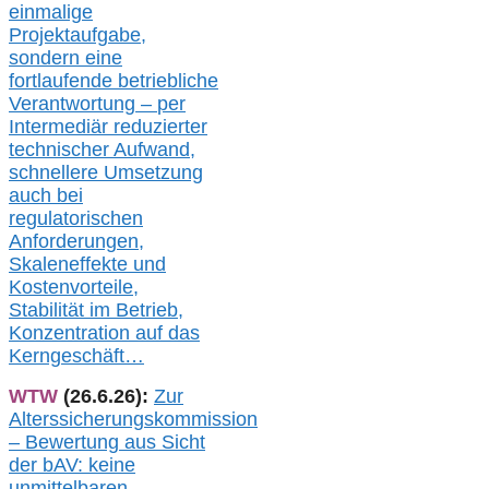
einmalige
Projektaufgabe,
sondern eine
fortlaufende betriebliche
Verantwortung –
per
Intermediär redu
zierter
technischer Aufwand,
s
chnellere Umsetzung
auch
bei
regulatorischen
Anforderungen,
Skaleneffekte und
Kostenvorteile,
Stabilität im Betrieb,
Konzentration auf das
Kerngeschäft…
WTW
(26.6.26):
Zur
Alterssicherungskommission
– Bewertung aus Sicht
der bAV:
keine
u
nmittelbare
n