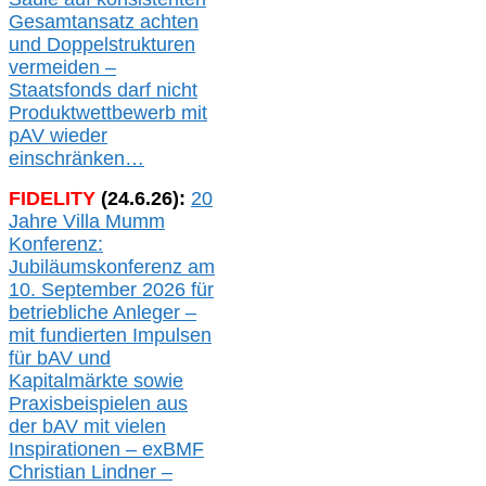
Gesamtansatz achte
n
und Doppelstrukturen
verme
i
den –
Staatsfonds
darf nicht
Produktwettbewerb
mit
pAV
wieder
einschränken…
FIDELITY
(
24
.
6
.2
6
):
20
Jahre Villa Mumm
Konferenz:
Jubiläumskonferenz am
10. September 2026 für
betriebliche Anleger –
mit fundierten Impulsen
für bAV und
Kapitalmärkte
sowie
Praxisbeispielen aus
der bAV
mit
vielen
Inspirationen –
exBMF
Christian Lindner –