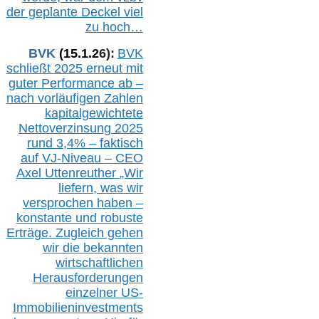
der geplante Deckel viel
zu hoch…
BVK
(1
5
.
1
.2
6
):
BVK
schließt 2025 erneut mit
guter Performance ab –
n
ach vorläufigen Zahlen
kapitalgewichtete
Nettoverzinsung 2025
rund 3,4% – faktisch
auf V
J-Niveau – CEO
Axel Uttenreuther
„Wir
liefern, was wir
versprochen haben –
konstante und robuste
Erträge. Zugleich gehen
wir die bekannten
wirtschaftlichen
Herausforderungen
einzelner US-
Immobilieninvestments