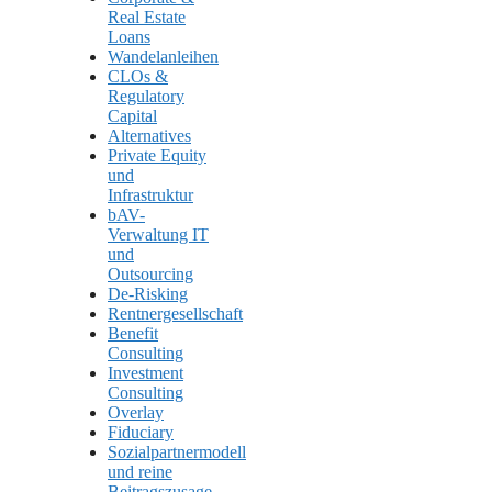
Real Estate
Loans
Wandelanleihen
CLOs &
Regulatory
Capital
Alternatives
Private Equity
und
Infrastruktur
bAV-
Verwaltung IT
und
Outsourcing
De-Risking
Rentnergesellschaft
Benefit
Consulting
Investment
Consulting
Overlay
Fiduciary
Sozialpartnermodell
und reine
Beitragszusage