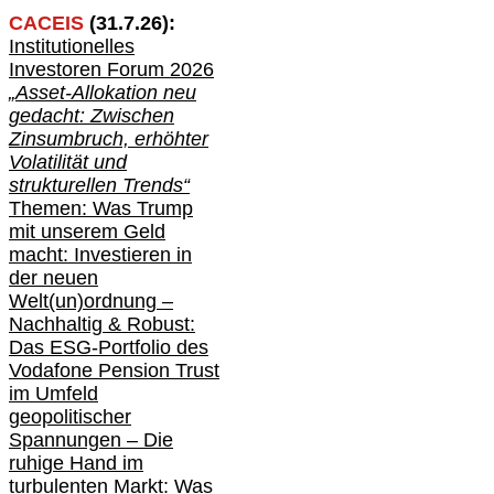
CACEIS
(
31
.
7
.2
6
):
Institutionelle
s
Investoren Forum 2026
„Asset-Allokation neu
gedacht: Zwischen
Zinsumbruch, erhöhter
Volatilität und
strukturellen Trends“
Themen: Was Trump
mit unserem Geld
macht: Investieren in
der neuen
Welt(un)ordnung –
Nachhaltig & Robust:
Das ESG-Portfolio des
Vodafone Pension Trust
im Umfeld
geopolitischer
Spannungen – Die
ruhige Hand im
turbulenten Markt: Was