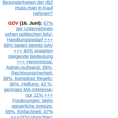
Besonderheiten der rBZ
muss man in Kauf
nehmen?
GDV
(16. Juni):
67%
der Unternehmen
sehen politischen
bAV-
Handlungsbedarf
+++
68% bieten bereits bAV
+++ 60% erwarten
steigende
Bedeutung
+++ Hemmnisse:
Admin-A
ufwand: 39%,
Rechtsunsicherheit:
38%,
k
omplexe Regeln:
36%,
H
aftung: 42 %,
g
eringes M
A-I
nteresse:
nur 11% +++
Forderungen: Mehr
steuerliche Anreize:
59%, Einfach
heit:
47%
+++
GDV-Vorschlag: