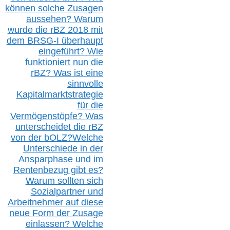
können solche Zusagen
aussehen? Warum
wurde die r
BZ
2018 mit
dem B
RSG-
I überhaupt
eingeführt? Wie
funktioniert nun die
r
BZ
? Was ist eine
sinnvolle
Kapitalmarktstrategie
für die
Vermögenstöpfe? Was
unterscheidet die r
BZ
von der b
OLZ
?
Welche
Unterschiede in der
Ansparphase
und im
Rentenbezug gibt es?
Warum sollten sich
Sozialpartner und
Arbeitnehmer auf diese
neue Form der Zusage
einlassen? Welche