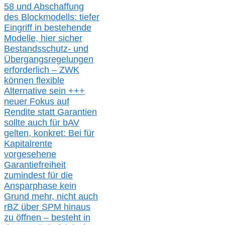
58 und Abschaffung
des Blockmodells: tiefer
Eingriff in bestehende
Modelle,
hier
siche
r
Bestandsschutz- und
Übergangsregelungen
erforderlich –
ZWK
können
flexible
Alternative
sein
+++
neuer
Fokus auf
Rendite
statt
Garantien
sollte
auch für bAV
gelten, k
onkret:
Bei
für
Kapitalrente
vorgesehene
Garantiefreiheit
zumindest für die
Ansparphase
kein
Grund mehr
, nicht auch
r
BZ
über S
PM
hinaus
zu öffnen –
besteht in