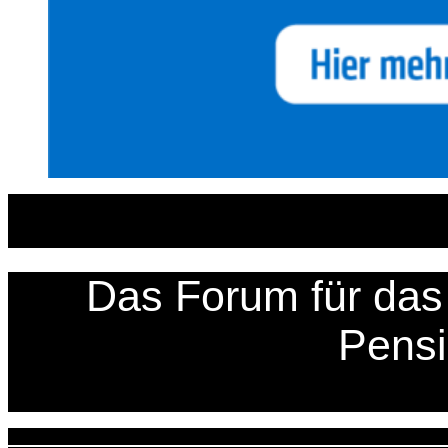
Zum
Inhalt
springen
Das Forum für das 
Pens