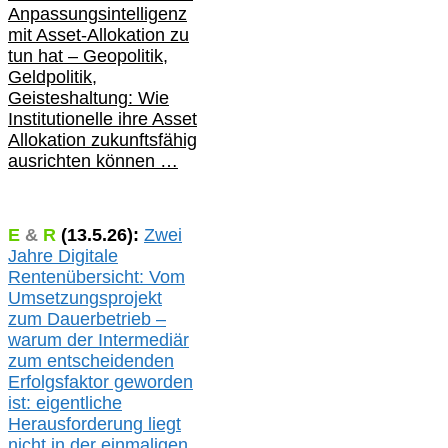
Anpassungsintelligenz
mit Asset-Allokation zu
tun hat –
Geopolitik,
Geldpolitik,
Geisteshaltung: Wie
Institutionelle ihre Asset
Allokation zukunftsfähig
ausrichten können …
E
&
R
(
13.5.
26):
Zwei
Jahre Digitale
Rentenübersicht: Vom
Umsetzungsprojekt
zum Dauerbetrieb –
warum der Intermediär
zum entscheidenden
Erfolgsfaktor geworden
ist: eigentliche
Herausforderung liegt
nicht in der einmaligen