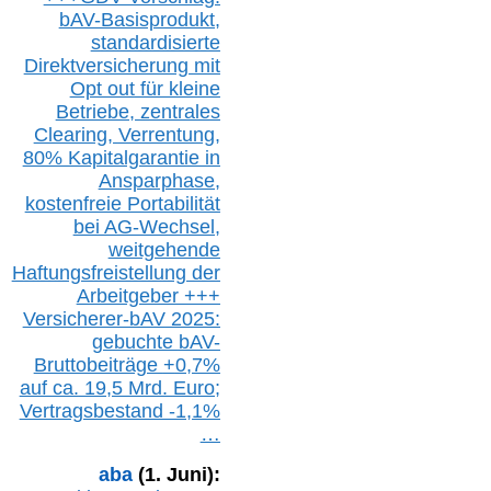
bAV-Basisprodukt,
s
tandardisierte
Direktversicherung
mit
Opt out
für kleine
Betriebe,
z
entrale
s
Clearing,
Verrentung,
80% Kapitalgarantie in
Ansparphase,
k
ostenfreie Portabilität
bei A
G-We
chsel,
w
eitgehende
Haftungsfreistellung der
Arbeitgeber +++
Versicherer-bAV
2025:
gebuchte
bAV-
Bruttobeiträge
+
0,7%
auf
ca.
19,5 M
rd.
Euro;
Vertragsbestand -1,1%
…
aba
(1. Juni):