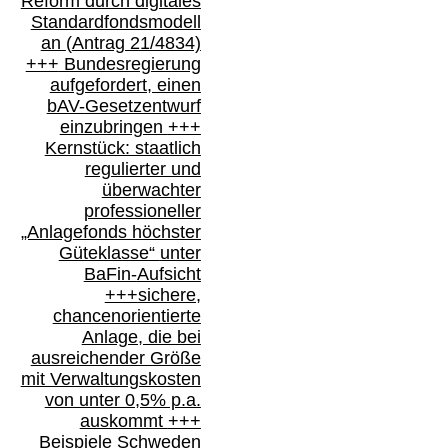
Reform durch digitales
Standardfondsmodell
an
(
Antrag 21/4834)
+++
Bundesregierung
aufgefordert, einen
bAV-
Gesetzentwurf
einzubringen
+++
Kernstück: staatlich
regulierter und
überwachter
professioneller
„Anlagefonds höchster
Güteklasse“
unter
BaFin-
Aufsicht
+++
sichere,
chancenorientierte
Anlage, die bei
ausreichender Größe
mit Verwaltungskosten
von unter 0,5% p.a.
auskommt
+++
Beispiele Schweden