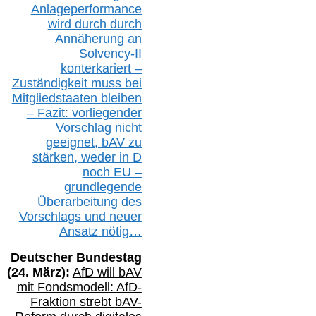
Anlageperformance
wird durch durch
Annäherung an
Solvency-II
konterkariert –
Zuständigkeit
muss bei
Mitgliedstaaten
bleiben
– Fazit:
vorliegende
r
Vorschlag nicht
geeignet,
bAV
zu
stärken, weder in D
noch EU –
g
rundlegende
Überarbeitung des
Vorschlags
und
neue
r
Ansatz
nötig…
Deutscher Bundestag
(
24
. März):
AfD will b
AV
mit Fondsmodell: AfD-
Fraktion strebt
bAV-