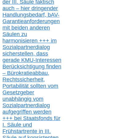
der III.
Säule
faktisch
auch – hier
dringender
Handlungsbedarf,
bAV-
Garantieanforderungen
mit beiden anderen
Säulen zu
harmonisieren
+++ im
Sozialpartnerdialog
s
icher
stellen,
dass
gerade
KMU-
Interessen
Berücksichtigung finden
– Bürokratieabbau,
Rechtssicherheit,
Portabilität sollten vom
Gesetzgeber
unabhängig vom
Sozialpartnerdialog
aufgegriffen werden
+++ bei
Staatsfonds für
I.
Säule
und
Frühstartrente in
III.
Säule auf konsistenten