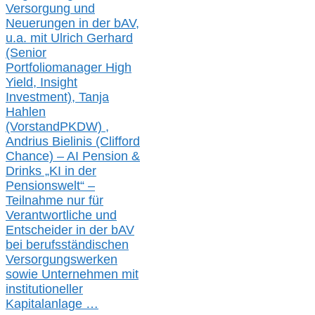
Versorgung und
Neuerungen in der b
AV,
u.a. mit
Ulrich Gerhard
(Senior
Portfoliomanager High
Yield, Insight
Investment), Tanja
Hahlen
(Vorst
and
PKDW) ,
Andrius Bielinis (Clifford
Chance) – AI Pension &
Drinks „KI in der
Pensionswelt“ –
Teilnahme nur für
Verantwortliche und
Entscheider in der bAV
bei berufsständischen
V
er
sorgungswerken
sowie Unternehmen mit
institutioneller
Kapitalanlage …