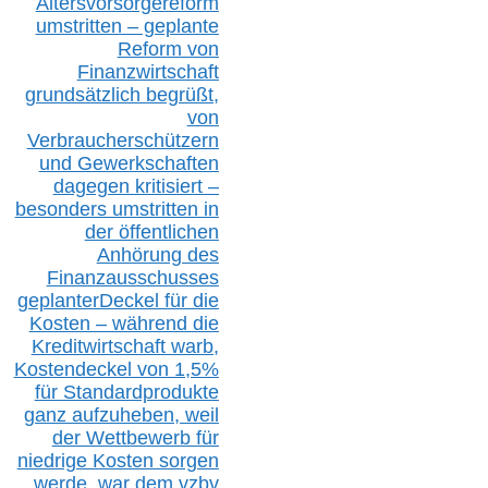
Altersvorsorgereform
umstritten – geplante
Reform von
Finanzwirtschaft
grundsätzlich begrüßt,
von
Verbraucherschützern
und Gewerkschaften
dagegen kritisiert –
besonders umstritten in
der öffentlichen
Anhörung des
Finanzausschusses
geplanterDeckel für die
Kosten – während die
Kreditwirtschaft warb,
Kostendeckel von 1,5%
für Standardprodukte
ganz aufzuheben, weil
der Wettbewerb für
niedrige Kosten sorgen
werde, war dem vzbv