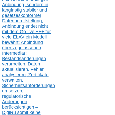
Anbindung, sondern in
langfristig stabile
r
und
gesetzeskonforme
r
Datenbereitstellung;
Anbindung endet nicht
mit dem Go-live
+++
für
viele EbAV ein Modell
bewährt: Anbindung
über zugelassenen
Intermediär:
Bestandsänderungen
verarbeite
n
, Daten
aktualisier
en,
Fehler
analysier
en
, Zertifikate
verwalte
n
,
Sicherheitsanforderungen
umsetz
en,
regulatorische
Änderungen
berücksichtigen –
DigiRü somit keine