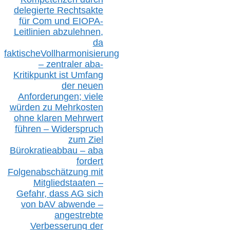
delegierte Rechtsakte
für Com
und EIOPA-
Leitlinien ab
zul
ehn
en,
da
faktisch
e
Vollharmonisierung
–
z
entraler
aba-
Kritikpunkt ist Umfang
der neuen
Anforderungen;
vi
ele
würden zu Mehrkosten
ohne klare
n
Mehrwert
führen –
Widerspruch
zum Ziel
Bürokratieabbau – aba
fordert
Folgenabschätzung
mit
Mitgliedstaaten –
Gefahr, dass AG sich
von bAV abwende –
angestrebte
Verbesserung der