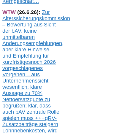
Kerngeschäft…
WTW
(26.6.26):
Zur
Alterssicherungskommission
– Bewertung aus Sicht
der bAV:
keine
u
nmittelbare
n
Änderungsempfehlungen,
aber klare Hinweise
und Empfehlung für
kurzfristig
es
noch 2026
vorgeschlagenes
Vorgehen –
a
us
Unternehmenssicht
wesentlic
h
: klare
Aussage
zu
70%
Nettoersatzquote zu
begrüßen;
klar,
dass
auch b
AV zentrale Rolle
spielen muss
+++
gRV-
Zusatzb
eiträge steigern
Lohnnebenkosten,
wird