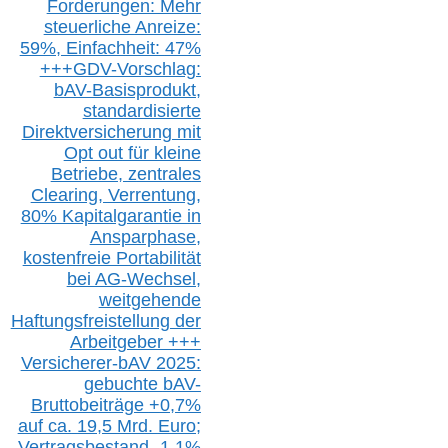
Forderungen: Mehr
steuerliche Anreize:
59%, Einfach
heit:
47%
+++
GDV-Vorschlag:
bAV-Basisprodukt,
s
tandardisierte
Direktversicherung
mit
Opt out
für kleine
Betriebe,
z
entrale
s
Clearing,
Verrentung,
80% Kapitalgarantie in
Ansparphase,
k
ostenfreie Portabilität
bei A
G-We
chsel,
w
eitgehende
Haftungsfreistellung der
Arbeitgeber +++
Versicherer-bAV
2025:
gebuchte
bAV-
Bruttobeiträge
+
0,7%
auf
ca.
19,5 M
rd.
Euro;
Vertragsbestand -1,1%