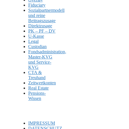
Fiduciary
Sozialpartnermodell
und reine
Beitragszusage
Direktzusage
PK – PF – DV
U-Kasse
Legal
Custodian
Fondsadministration,
Master-KVG
und Service-
KVG
CTA &
Treuhand
Zeitwertkonten
Real Estate
Pensions-
Wissen
IMPRESSUM
DATENSCHUTZ