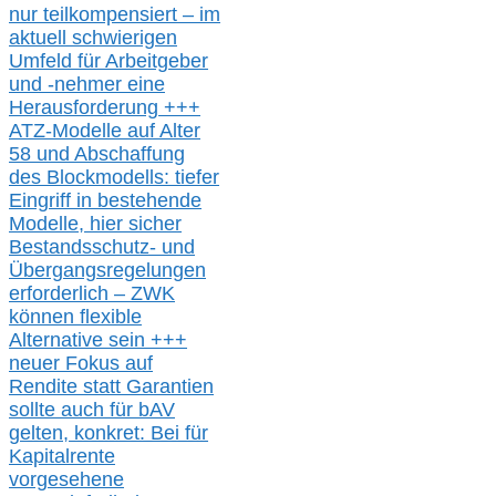
nur t
eilkompensiert – im
aktuell schwierigen
Umfeld für Arbeitgeber
und -nehmer eine
Herausforderung
+++
ATZ-M
odelle auf Alter
58 und Abschaffung
des Blockmodells: tiefer
Eingriff in bestehende
Modelle,
hier
siche
r
Bestandsschutz- und
Übergangsregelungen
erforderlich –
ZWK
können
flexible
Alternative
sein
+++
neuer
Fokus auf
Rendite
statt
Garantien
sollte
auch für bAV
gelten, k
onkret:
Bei
für
Kapitalrente
vorgesehene