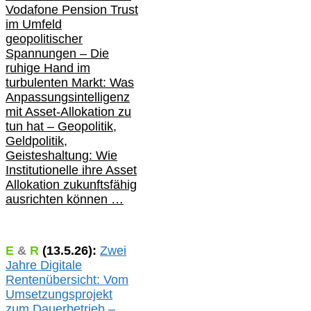
Vodafone Pension Trust
im Umfeld
geopolitischer
Spannungen – Die
ruhige Hand im
turbulenten Markt: Was
Anpassungsintelligenz
mit Asset-Allokation zu
tun hat –
Geopolitik,
Geldpolitik,
Geisteshaltung: Wie
Institutionelle ihre Asset
Allokation zukunftsfähig
ausrichten können …
E
&
R
(
13.5.
26):
Zwei
Jahre Digitale
Rentenübersicht: Vom
Umsetzungsprojekt
zum Dauerbetrieb –