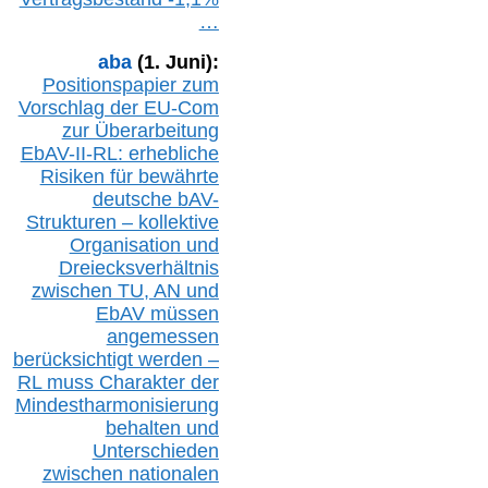
…
aba
(1. Juni):
Positionspapier zum
Vorschlag der EU-Com
zur Überarbeitung
EbAV-II-RL: erhebliche
Risiken für bewährte
deutsche bAV-
Strukturen – kollektive
Organisation und
D
reiecksverhältnis
zwischen T
U, AN und
EbAV müssen
angemessen
berücksichtig
t werd
en –
RL muss
Charakter
d
er
Mindestharmonisierung
behalten
und
Unterschieden
zwischen nationalen