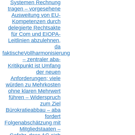
S
ystemen Rechnung
tragen – vorgesehene
Ausweitung von EU-
Kompetenzen durch
delegierte Rechtsakte
für Com
und EIOPA-
Leitlinien ab
zul
ehn
en,
da
faktisch
e
Vollharmonisierung
–
z
entraler
aba-
Kritikpunkt ist Umfang
der neuen
Anforderungen;
vi
ele
würden zu Mehrkosten
ohne klare
n
Mehrwert
führen –
Widerspruch
zum Ziel
Bürokratieabbau – aba
fordert
Folgenabschätzung
mit
Mitgliedstaaten –