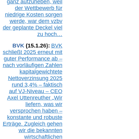
ganz aufzuheben, weil
der Wettbewerb für
niedrige Kosten sorgen
werde, war dem vzbv
der geplante Deckel viel
zu hoch…
BVK
(1
5
.
1
.2
6
):
BVK
schließt 2025 erneut mit
guter Performance ab –
n
ach vorläufigen Zahlen
kapitalgewichtete
Nettoverzinsung 2025
rund 3,4% – faktisch
auf V
J-Niveau – CEO
Axel Uttenreuther
„Wir
liefern, was wir
versprochen haben –
konstante und robuste
Erträge. Zugleich gehen
wir die bekannten
wirtschaftlichen