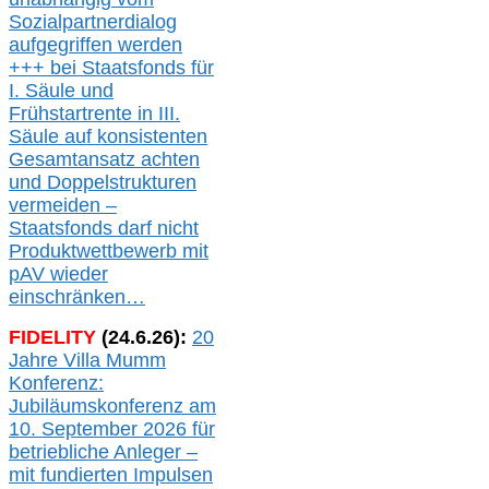
Sozialpartnerdialog
aufgegriffen werden
+++ bei
Staatsfonds für
I.
Säule
und
Frühstartrente in
III.
Säule auf konsistenten
Gesamtansatz achte
n
und Doppelstrukturen
verme
i
den –
Staatsfonds
darf nicht
Produktwettbewerb
mit
pAV
wieder
einschränken…
FIDELITY
(
24
.
6
.2
6
):
20
Jahre Villa Mumm
Konferenz:
Jubiläumskonferenz am
10. September 2026 für
betriebliche Anleger –
mit fundierten Impulsen