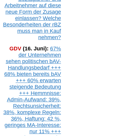
Arbeitnehmer auf diese
neue Form der Zusage
einlassen? Welche
Besonderheiten der rBZ
muss man in Kauf
nehmen?
GDV
(16. Juni):
67%
der Unternehmen
sehen politischen
bAV-
Handlungsbedarf
+++
68% bieten bereits bAV
+++ 60% erwarten
steigende
Bedeutung
+++ Hemmnisse:
Admin-A
ufwand: 39%,
Rechtsunsicherheit:
38%,
k
omplexe Regeln:
36%,
H
aftung: 42 %,
g
eringes M
A-I
nteresse:
nur 11% +++