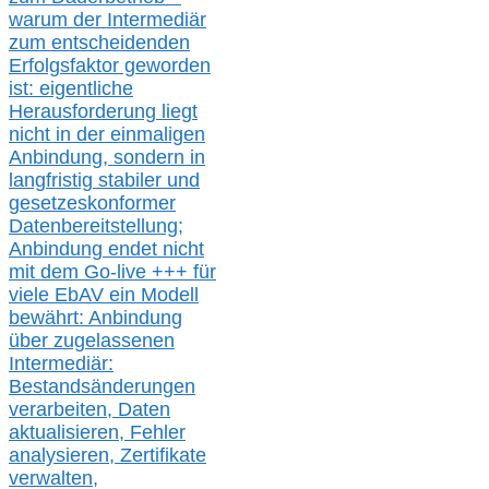
warum der Intermediär
zum entscheidenden
Erfolgsfaktor geworden
ist: eigentliche
Herausforderung liegt
nicht in der einmaligen
Anbindung, sondern in
langfristig stabile
r
und
gesetzeskonforme
r
Datenbereitstellung;
Anbindung endet nicht
mit dem Go-live
+++
für
viele EbAV ein Modell
bewährt: Anbindung
über zugelassenen
Intermediär:
Bestandsänderungen
verarbeite
n
, Daten
aktualisier
en,
Fehler
analysier
en
, Zertifikate
verwalte
n
,