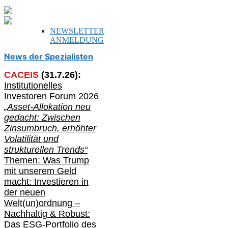
NEWSLETTER
ANMELDUNG
News der Spezialisten
CACEIS
(
31
.
7
.2
6
):
Institutionelle
s
Investoren Forum 2026
„Asset-Allokation neu
gedacht: Zwischen
Zinsumbruch, erhöhter
Volatilität und
strukturellen Trends“
Themen: Was Trump
mit unserem Geld
macht: Investieren in
der neuen
Welt(un)ordnung –
Nachhaltig & Robust:
Das ESG-Portfolio des