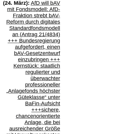
(
24
. März):
AfD will b
AV
mit Fondsmodell: AfD-
Fraktion strebt
bAV-
Reform durch digitales
Standardfondsmodell
an
(
Antrag 21/4834)
+++
Bundesregierung
aufgefordert, einen
bAV-
Gesetzentwurf
einzubringen
+++
Kernstück: staatlich
regulierter und
überwachter
professioneller
„Anlagefonds höchster
Güteklasse“
unter
BaFin-
Aufsicht
+++
sichere,
chancenorientierte
Anlage, die bei
ausreichender Größe