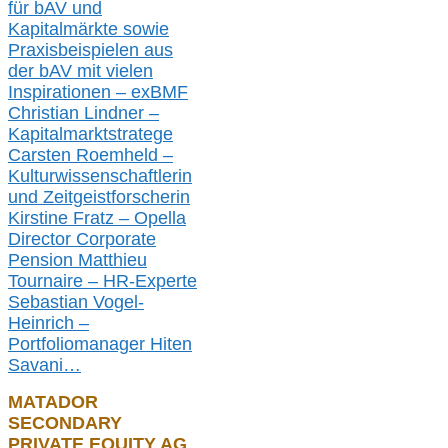
für bAV und
Kapitalmärkte
sowie
Praxisbeispielen aus
der bAV
mit
vielen
Inspirationen –
exBMF
Christian Lindner –
Kapitalmarktstratege
Carsten Roemheld –
Kulturwissenschaftlerin
und Zeitgeistforscherin
Kirstine Fratz – Opella
Director Corporate
Pension Matthieu
Tournaire – HR-Experte
Sebastian Vogel-
Heinrich –
Portfoliomanager Hiten
Savani
…
MATADOR
SECONDARY
PRIVATE EQUITY AG