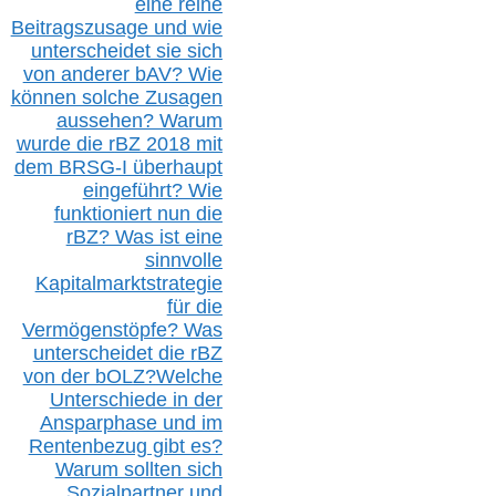
eine reine
Beitragszusage und wie
unterscheidet sie sich
von anderer b
AV
? Wie
können solche Zusagen
aussehen? Warum
wurde die r
BZ
2018 mit
dem B
RSG-
I überhaupt
eingeführt? Wie
funktioniert nun die
r
BZ
? Was ist eine
sinnvolle
Kapitalmarktstrategie
für die
Vermögenstöpfe? Was
unterscheidet die r
BZ
von der b
OLZ
?
Welche
Unterschiede in der
Ansparphase
und im
Rentenbezug gibt es?
Warum sollten sich
Sozialpartner und