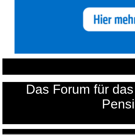
Zum
Inhalt
springen
Das Forum für das 
Pens