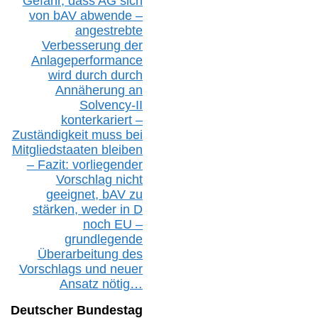
Gefahr, dass AG sich
von bAV abwende –
angestrebte
Verbesserung der
Anlageperformance
wird durch durch
Annäherung an
Solvency-II
konterkariert –
Zuständigkeit
muss bei
Mitgliedstaaten
bleiben
– Fazit:
vorliegende
r
Vorschlag nicht
geeignet,
bAV
zu
stärken, weder in D
noch EU –
g
rundlegende
Überarbeitung des
Vorschlags
und
neue
r
Ansatz
nötig…
Deutscher Bundestag