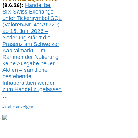
(
8
.
6.26
):
Handel bei
SIX Swiss Exchange
unter Tickersymbol SQL
(Valoren-Nr. 4’279’720)
ab 15. Juni 2026 –
Notierung
stärkt die
Präsenz am Schweizer
Kapitalmarkt –
i
m
Rahmen der
N
otierung
keine
Ausgabe
neue
r
Aktien – sämtliche
bestehende
Inhaberaktien werden
zum Handel zugelassen
…
-> alle anzeigen...