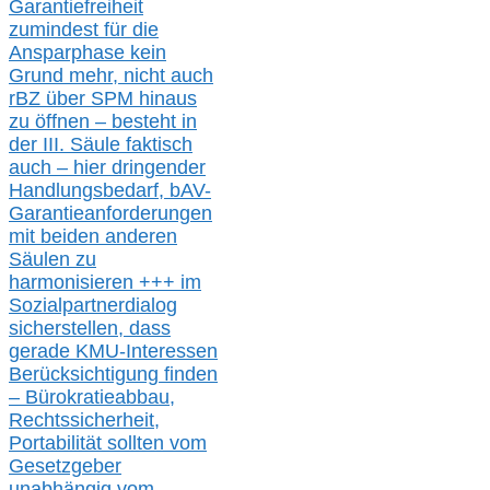
Garantiefreiheit
zumindest für die
Ansparphase
kein
Grund mehr
, nicht auch
r
BZ
über S
PM
hinaus
zu öffnen –
besteht in
der III.
Säule
faktisch
auch – hier
dringender
Handlungsbedarf,
bAV-
Garantieanforderungen
mit beiden anderen
Säulen zu
harmonisieren
+++ im
Sozialpartnerdialog
s
icher
stellen,
dass
gerade
KMU-
Interessen
Berücksichtigung finden
– Bürokratieabbau,
Rechtssicherheit,
Portabilität sollten vom
Gesetzgeber
unabhängig vom