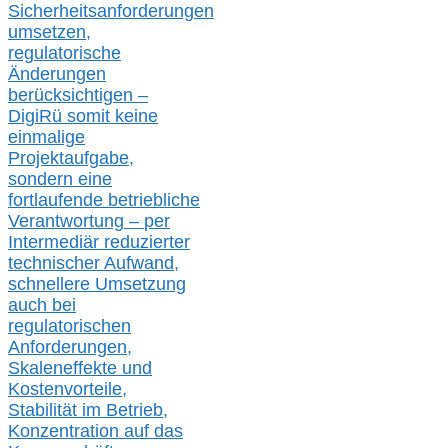
Sicherheitsanforderungen
umsetz
en,
regulatorische
Änderungen
berücksichtigen –
DigiRü somit keine
einmalige
Projektaufgabe,
sondern eine
fortlaufende betriebliche
Verantwortung –
per
Intermediär redu
zierter
technischer Aufwand,
s
chnellere Umsetzung
auch
bei
regulatorischen
Anforderungen,
Skaleneffekte und
Kostenvorteile,
Stabilität im Betrieb,
Konzentration auf das