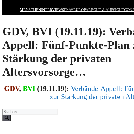
MENSCHEN
INTERVIEWS
EbAV
EUROPA
RECHT & AUFSICHT
CONS
GDV, BVI (19.11.19): Verb
Appell: Fünf-Punkte-Plan 
Stärkung der privaten
Altersvorsorge…
GDV
,
BVI
(
19
.
11
.1
9
):
Verbände-Appell: Fü
zur Stärkung der privaten A
Suchen
nach: