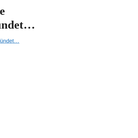
e
ündet…
kündet…