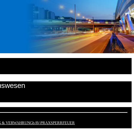
onswesen
 & VERWAHRUNG
bAV-PRAX
SPERRFEUER