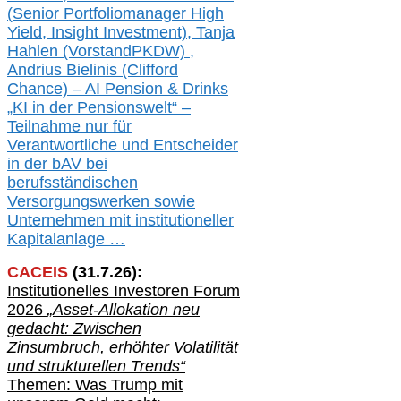
(Senior Portfoliomanager High
Yield, Insight Investment), Tanja
Hahlen (Vorst
and
PKDW) ,
Andrius Bielinis (Clifford
Chance) – AI Pension & Drinks
„KI in der Pensionswelt“ –
Teilnahme nur für
Verantwortliche und Entscheider
in der bAV bei
berufsständischen
V
er
sorgungswerken sowie
Unternehmen mit institutioneller
Kapitalanlage …
CACEIS
(
31
.
7
.2
6
):
Institutionelle
s
Investoren Forum
2026
„Asset-Allokation neu
gedacht: Zwischen
Zinsumbruch, erhöhter Volatilität
und strukturellen Trends“
Themen: Was Trump mit