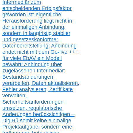
Intermediär zum
entscheidenden Erfolgsfaktor
geworden ist: eigentliche
Herausforderung liegt nicht in
der einmaligen Anbindung,
sondern in langfristig stabile
r
und gesetzeskonforme
r
Datenbereitstellung; Anbindung
endet nicht mit dem Go-live
+++
für
viele EbAV ein Modell
bewährt: Anbindung über
zugelassenen Intermediär:
Bestandsänderungen
verarbeite
n
, Daten aktualisier
en,
Fehler analysier
en
, Zertifikate
verwalte
n
,
Sicherheitsanforderungen
umsetz
en,
regulatorische
Änderungen berücksichtigen –
DigiRü somit keine einmalige
Projektaufgabe, sondern eine