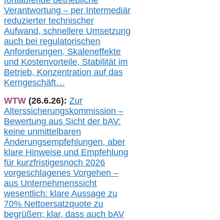
fortlaufende betriebliche
Verantwortung –
per Intermediär
redu
zierter technischer
Aufwand,
s
chnellere Umsetzung
auch
bei regulatorischen
Anforderungen, Skaleneffekte
und Kostenvorteile, Stabilität im
Betrieb, Konzentration auf das
Kerngeschäft…
WTW
(26.6.26):
Zur
Alterssicherungskommission –
Bewertung aus Sicht der bAV:
keine u
nmittelbare
n
Änderungsempfehlungen, aber
klare Hinweise und Empfehlung
für kurzfristig
es
noch 2026
vorgeschlagenes Vorgehen –
a
us Unternehmenssicht
wesentlic
h
: klare Aussage
zu
70% Nettoersatzquote zu
begrüßen;
klar,
dass
auch b
AV