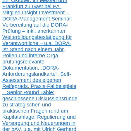
22. Oktober:
im
MesseTurm
Frankfurt
zu
Gast bei
PA-
Mitglied Insight Investment –
DORA-Management Seminar:
Vorbereitung auf die DORA-
Prüfung – inkl. anerkannter
Weiterbildungsbestätigung für
Verantwortliche –
u.a.
DORA-
Ist-Stand nach einem Jahr,
Rollen und interne Orga,
prüfungsrelevante
Dokumentation, „DORA-
Anforderungslandkarte“, Self-
Assessment des eigenen
Reifegrads,
Praxis-
Fallbeispiele
– Senior Round Table:
geschlossene Diskussionsrunde
zu
strategischen und
praktischen Fragen rund um
Kapitalanlage, Regulierung und
Versorgung und Neuerungen in
der b
AV, u.a. mit
Ulrich Gerhard