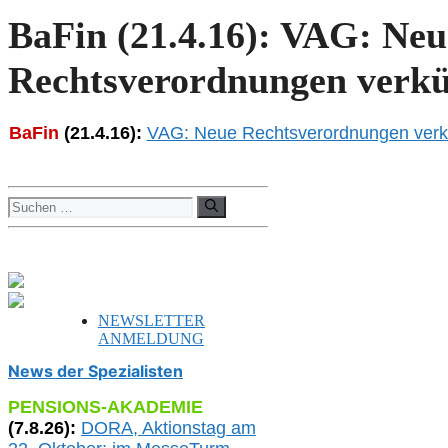
BaFin (21.4.16): VAG: Neu
Rechtsverordnungen verk
BaFin
(21.4.16):
VAG: Neue Rechtsverordnungen ver
Suchen
nach:
NEWSLETTER
ANMELDUNG
News der Spezialisten
PENSIONS-AKADEMIE
(
7
.
8
.26):
DORA, A
ktionstag am