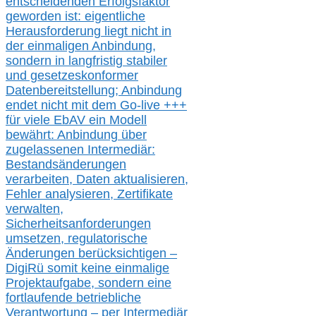
entscheidenden Erfolgsfaktor
geworden ist: eigentliche
Herausforderung liegt nicht in
der einmaligen Anbindung,
sondern in langfristig stabile
r
und gesetzeskonforme
r
Datenbereitstellung; Anbindung
endet nicht mit dem Go-live
+++
für
viele EbAV ein Modell
bewährt: Anbindung über
zugelassenen Intermediär:
Bestandsänderungen
verarbeite
n
, Daten aktualisier
en,
Fehler analysier
en
, Zertifikate
verwalte
n
,
Sicherheitsanforderungen
umsetz
en,
regulatorische
Änderungen berücksichtigen –
DigiRü somit keine einmalige
Projektaufgabe, sondern eine
fortlaufende betriebliche
Verantwortung –
per Intermediär