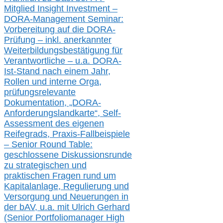
Mitglied Insight Investment –
DORA-Management Seminar:
Vorbereitung auf die DORA-
Prüfung – inkl. anerkannter
Weiterbildungsbestätigung für
Verantwortliche –
u.a.
DORA-
Ist-Stand nach einem Jahr,
Rollen und interne Orga,
prüfungsrelevante
Dokumentation, „DORA-
Anforderungslandkarte“, Self-
Assessment des eigenen
Reifegrads,
Praxis-
Fallbeispiele
– Senior Round Table:
geschlossene Diskussionsrunde
zu
strategischen und
praktischen Fragen rund um
Kapitalanlage, Regulierung und
Versorgung und Neuerungen in
der b
AV, u.a. mit
Ulrich Gerhard
(Senior Portfoliomanager High