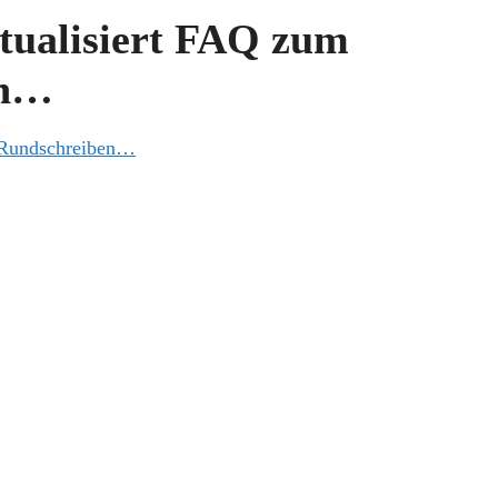
ktualisiert FAQ zum
en…
-Rundschreiben…