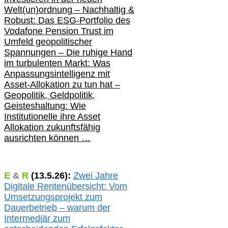
Welt(un)ordnung – Nachhaltig &
Robust: Das ESG-Portfolio des
Vodafone Pension Trust im
Umfeld geopolitischer
Spannungen – Die ruhige Hand
im turbulenten Markt: Was
Anpassungsintelligenz mit
Asset-Allokation zu tun hat –
Geopolitik,
Geldpolitik,
Geisteshaltung: Wie
Institutionelle ihre Asset
Allokation zukunftsfähig
ausrichten können …
E
&
R
(
13.5.
26):
Zwei Jahre
Digitale Rentenübersicht: Vom
Umsetzungsprojekt zum
Dauerbetrieb – warum der
Intermediär zum