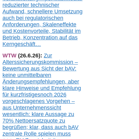
redu
zierter technischer
Aufwand,
s
chnellere Umsetzung
auch
bei regulatorischen
Anforderungen, Skaleneffekte
und Kostenvorteile, Stabilität im
Betrieb, Konzentration auf das
Kerngeschäft…
WTW
(26.6.26):
Zur
Alterssicherungskommission –
Bewertung aus Sicht der bAV:
keine u
nmittelbare
n
Änderungsempfehlungen, aber
klare Hinweise und Empfehlung
für kurzfristig
es
noch 2026
vorgeschlagenes Vorgehen –
a
us Unternehmenssicht
wesentlic
h
: klare Aussage
zu
70% Nettoersatzquote zu
begrüßen;
klar,
dass
auch b
AV
zentrale Rolle spielen muss