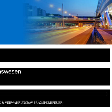
onswesen
 & VERWAHRUNG
bAV-PRAX
SPERRFEUER