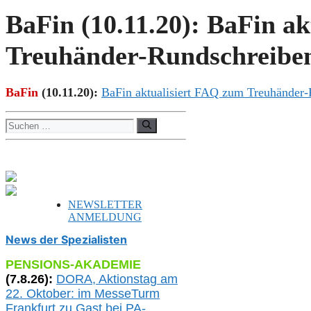
BaFin (10.11.20): BaFin a
Treuhänder-Rundschreib
BaFin
(10.
11.
20):
BaFin aktualisiert FAQ zum Treuhänder
Suchen
nach:
NEWSLETTER
ANMELDUNG
News der Spezialisten
PENSIONS-AKADEMIE
(
7
.
8
.26):
DORA, A
ktionstag am
22. Oktober:
im
MesseTurm
Frankfurt
zu
Gast bei
PA-