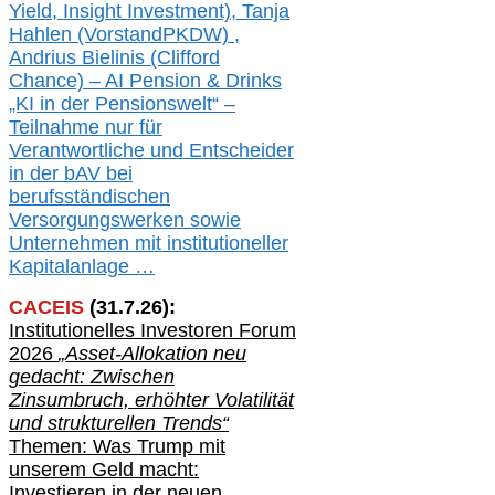
Yield, Insight Investment), Tanja
Hahlen (Vorst
and
PKDW) ,
Andrius Bielinis (Clifford
Chance) – AI Pension & Drinks
„KI in der Pensionswelt“ –
Teilnahme nur für
Verantwortliche und Entscheider
in der bAV bei
berufsständischen
V
er
sorgungswerken sowie
Unternehmen mit institutioneller
Kapitalanlage …
CACEIS
(
31
.
7
.2
6
):
Institutionelle
s
Investoren Forum
2026
„Asset-Allokation neu
gedacht: Zwischen
Zinsumbruch, erhöhter Volatilität
und strukturellen Trends“
Themen: Was Trump mit
unserem Geld macht:
Investieren in der neuen