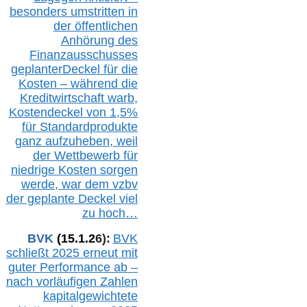
besonders umstritten in
der öffentlichen
Anhörung des
Finanzausschusses
geplanterDeckel für die
Kosten – während die
Kreditwirtschaft warb,
Kostendeckel von 1,5%
für Standardprodukte
ganz aufzuheben, weil
der Wettbewerb für
niedrige Kosten sorgen
werde, war dem vzbv
der geplante Deckel viel
zu hoch…
BVK
(1
5
.
1
.2
6
):
BVK
schließt 2025 erneut mit
guter Performance ab –
n
ach vorläufigen Zahlen
kapitalgewichtete