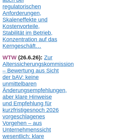
auch
bei
regulatorischen
Anforderungen,
Skaleneffekte und
Kostenvorteile,
Stabilität im Betrieb,
Konzentration auf das
Kerngeschäft…
WTW
(26.6.26):
Zur
Alterssicherungskommission
– Bewertung aus Sicht
der bAV:
keine
u
nmittelbare
n
Änderungsempfehlungen,
aber klare Hinweise
und Empfehlung für
kurzfristig
es
noch 2026
vorgeschlagenes
Vorgehen –
a
us
Unternehmenssicht
wesentlic
h
: klare