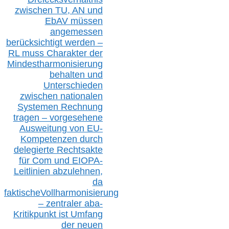
zwischen T
U, AN und
EbAV müssen
angemessen
berücksichtig
t werd
en –
RL muss
Charakter
d
er
Mindestharmonisierung
behalten
und
Unterschieden
zwischen nationalen
S
ystemen Rechnung
tragen – vorgesehene
Ausweitung von EU-
Kompetenzen durch
delegierte Rechtsakte
für Com
und EIOPA-
Leitlinien ab
zul
ehn
en,
da
faktisch
e
Vollharmonisierung
–
z
entraler
aba-
Kritikpunkt ist Umfang
der neuen