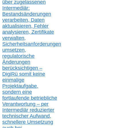
über zugelassenen
Intermediär:
Bestandsänderungen
verarbeite
n
, Daten
aktualisier
en,
Fehler
analysier
en
, Zertifikate
verwalte
n
,
Sicherheitsanforderungen
umsetz
en,
regulatorische
Änderungen
berücksichtigen –
DigiRü somit keine
einmalige
Projektaufgabe,
sondern eine
fortlaufende betriebliche
Verantwortung –
per
Intermediär redu
zierter
technischer Aufwand,
s
chnellere Umsetzung