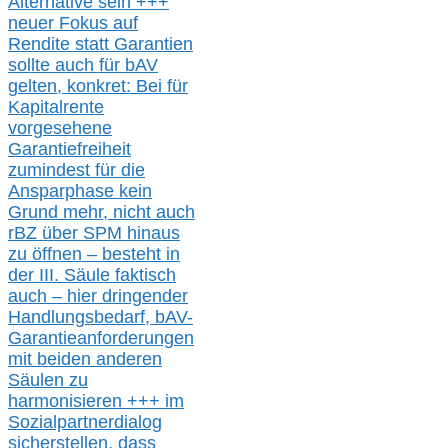
Alternative
sein
+++
neuer
Fokus auf
Rendite
statt
Garantien
sollte
auch für bAV
gelten, k
onkret:
Bei
für
Kapitalrente
vorgesehene
Garantiefreiheit
zumindest für die
Ansparphase
kein
Grund mehr
, nicht auch
r
BZ
über S
PM
hinaus
zu öffnen –
besteht in
der III.
Säule
faktisch
auch – hier
dringender
Handlungsbedarf,
bAV-
Garantieanforderungen
mit beiden anderen
Säulen zu
harmonisieren
+++ im
Sozialpartnerdialog
s
icher
stellen,
dass