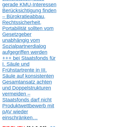
gerade
KMU-
Interessen
Berücksichtigung finden
– Bürokratieabbau,
Rechtssicherheit,
Portabilität sollten vom
Gesetzgeber
unabhängig vom
Sozialpartnerdialog
aufgegriffen werden
+++ bei
Staatsfonds für
I.
Säule
und
Frühstartrente in
III.
Säule auf konsistenten
Gesamtansatz achte
n
und Doppelstrukturen
verme
i
den –
Staatsfonds
darf nicht
Produktwettbewerb
mit
pAV
wieder
einschränken…