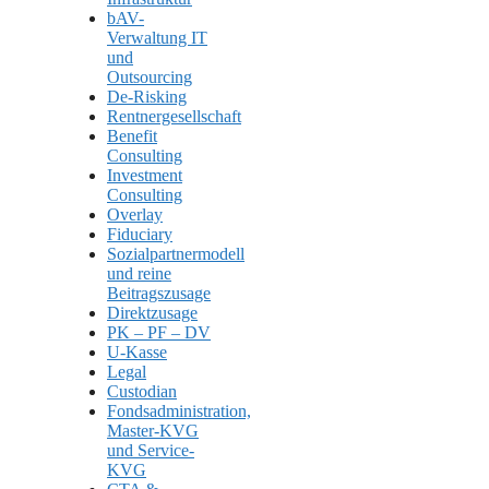
bAV-
Verwaltung IT
und
Outsourcing
De-Risking
Rentnergesellschaft
Benefit
Consulting
Investment
Consulting
Overlay
Fiduciary
Sozialpartnermodell
und reine
Beitragszusage
Direktzusage
PK – PF – DV
U-Kasse
Legal
Custodian
Fondsadministration,
Master-KVG
und Service-
KVG