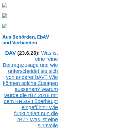
Aus Behörden, EbAV
und Verbänden
DAV
(23.6.26):
Was ist
eine reine
Beitragszusage und wie
unterscheidet sie sich
von anderer b
AV
? Wie
können solche Zusagen
aussehen? Warum
wurde die r
BZ
2018 mit
dem B
RSG-
I überhaupt
eingeführt? Wie
funktioniert nun die
r
BZ
? Was ist eine
sinnvolle