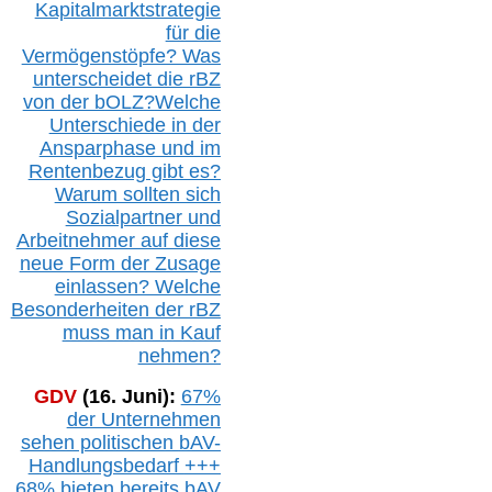
Kapitalmarktstrategie
für die
Vermögenstöpfe? Was
unterscheidet die r
BZ
von der b
OLZ
?
Welche
Unterschiede in der
Ansparphase
und im
Rentenbezug gibt es?
Warum sollten sich
Sozialpartner und
Arbeitnehmer auf diese
neue Form der Zusage
einlassen? Welche
Besonderheiten der rBZ
muss man in Kauf
nehmen?
GDV
(16. Juni):
67%
der Unternehmen
sehen politischen
bAV-
Handlungsbedarf
+++
68% bieten bereits bAV