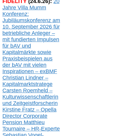
FIDELITY
(
24
.
6
.2
6
):
20
Jahre Villa Mumm
Konferenz:
Jubiläumskonferenz am
10. September 2026 für
betriebliche Anleger –
mit fundierten Impulsen
für bAV und
Kapitalmärkte
sowie
Praxisbeispielen aus
der bAV
mit
vielen
Inspirationen –
exBMF
Christian Lindner –
Kapitalmarktstratege
Carsten Roemheld –
Kulturwissenschaftlerin
und Zeitgeistforscherin
Kirstine Fratz – Opella
Director Corporate
Pension Matthieu
Tournaire – HR-Experte
Sebastian Vogel-