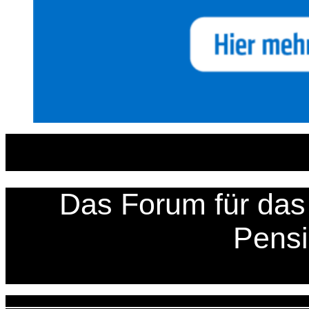
Zum
Inhalt
springen
Das Forum für das 
Pens