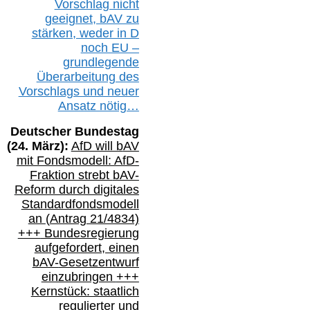
Vorschlag nicht
geeignet,
bAV
zu
stärken, weder in D
noch EU –
g
rundlegende
Überarbeitung des
Vorschlags
und
neue
r
Ansatz
nötig…
Deutscher Bundestag
(
24
. März):
AfD will b
AV
mit Fondsmodell: AfD-
Fraktion strebt
bAV-
Reform durch digitales
Standardfondsmodell
an
(
Antrag 21/4834)
+++
Bundesregierung
aufgefordert, einen
bAV-
Gesetzentwurf
einzubringen
+++
Kernstück: staatlich
regulierter und