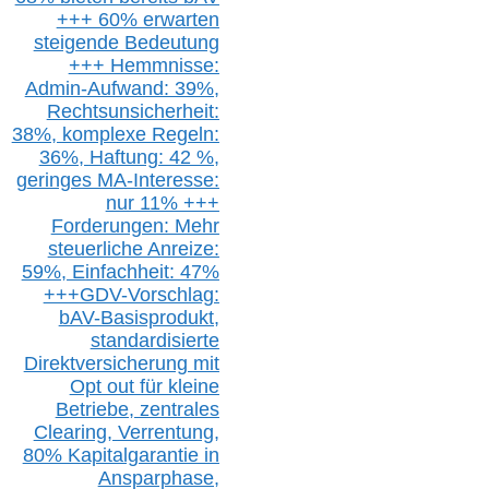
+++ 60% erwarten
steigende
Bedeutung
+++ Hemmnisse:
Admin-A
ufwand: 39%,
Rechtsunsicherheit:
38%,
k
omplexe Regeln:
36%,
H
aftung: 42 %,
g
eringes M
A-I
nteresse:
nur 11% +++
Forderungen: Mehr
steuerliche Anreize:
59%, Einfach
heit:
47%
+++
GDV-Vorschlag:
bAV-Basisprodukt,
s
tandardisierte
Direktversicherung
mit
Opt out
für kleine
Betriebe,
z
entrale
s
Clearing,
Verrentung,
80% Kapitalgarantie in
Ansparphase,