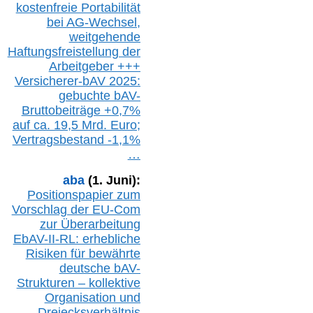
k
ostenfreie Portabilität
bei A
G-We
chsel,
w
eitgehende
Haftungsfreistellung der
Arbeitgeber +++
Versicherer-bAV
2025:
gebuchte
bAV-
Bruttobeiträge
+
0,7%
auf
ca.
19,5 M
rd.
Euro;
Vertragsbestand -1,1%
…
aba
(1. Juni):
Positionspapier zum
Vorschlag der EU-Com
zur Überarbeitung
EbAV-II-RL: erhebliche
Risiken für bewährte
deutsche bAV-
Strukturen – kollektive
Organisation und
D
reiecksverhältnis