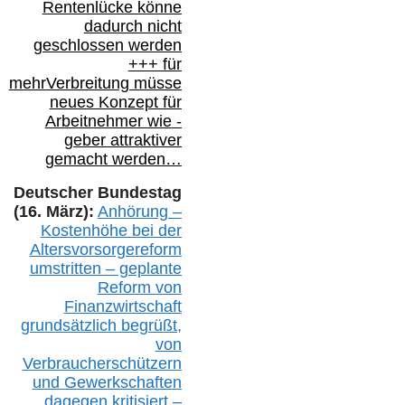
Rentenlücke könne
dadurch nicht
geschlossen werden
+++ für
mehr
Verbreitung müsse
neues Konzept für
Arbeitnehmer
wie
-
geber attraktiver
gemacht werden…
Deutscher Bundestag
(16. März):
Anhörung –
Kostenhöhe bei der
Altersvorsorgereform
umstritten – geplante
Reform von
Finanzwirtschaft
grundsätzlich begrüßt,
von
Verbraucherschützern
und Gewerkschaften
dagegen kritisiert –