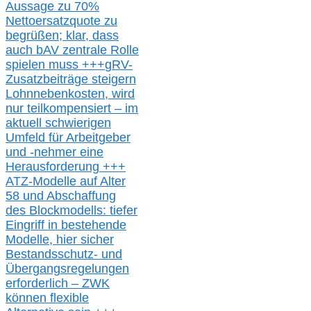
Aussage
zu
70%
Nettoersatzquote zu
begrüßen;
klar,
dass
auch b
AV zentrale Rolle
spielen muss
+++
gRV-
Zusatzb
eiträge steigern
Lohnnebenkosten,
wird
nur t
eilkompensiert – im
aktuell schwierigen
Umfeld für Arbeitgeber
und -nehmer eine
Herausforderung
+++
ATZ-M
odelle auf Alter
58 und Abschaffung
des Blockmodells: tiefer
Eingriff in bestehende
Modelle,
hier
siche
r
Bestandsschutz- und
Übergangsregelungen
erforderlich –
ZWK
können
flexible