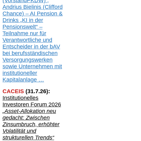
(Vorst
and
PKDW) ,
Andrius Bielinis (Clifford
Chance) – AI Pension &
Drinks „KI in der
Pensionswelt“ –
Teilnahme nur für
Verantwortliche und
Entscheider in der bAV
bei berufsständischen
V
er
sorgungswerken
sowie Unternehmen mit
institutioneller
Kapitalanlage …
CACEIS
(
31
.
7
.2
6
):
Institutionelle
s
Investoren Forum 2026
„Asset-Allokation neu
gedacht: Zwischen
Zinsumbruch, erhöhter
Volatilität und
strukturellen Trends“