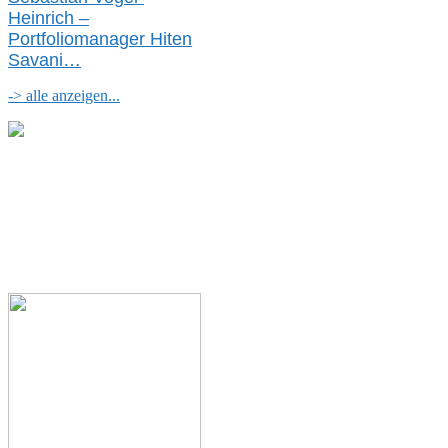
Heinrich –
Portfoliomanager Hiten
Savani
…
-> alle anzeigen...