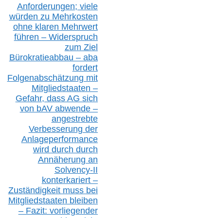
Anforderungen;
vi
ele
würden zu Mehrkosten
ohne klare
n
Mehrwert
führen –
Widerspruch
zum Ziel
Bürokratieabbau – aba
fordert
Folgenabschätzung
mit
Mitgliedstaaten –
Gefahr, dass AG sich
von bAV abwende –
angestrebte
Verbesserung der
Anlageperformance
wird durch durch
Annäherung an
Solvency-II
konterkariert –
Zuständigkeit
muss bei
Mitgliedstaaten
bleiben
– Fazit:
vorliegende
r