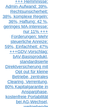
+++ Hemmnisse:
Admin-A
ufwand: 39%,
Rechtsunsicherheit:
38%,
k
omplexe Regeln:
36%,
H
aftung: 42 %,
g
eringes M
A-I
nteresse:
nur 11% +++
Forderungen: Mehr
steuerliche Anreize:
59%, Einfach
heit:
47%
+++
GDV-Vorschlag:
bAV-Basisprodukt,
s
tandardisierte
Direktversicherung
mit
Opt out
für kleine
Betriebe,
z
entrale
s
Clearing,
Verrentung,
80% Kapitalgarantie in
Ansparphase,
k
ostenfreie Portabilität
bei A
G-We
chsel,
w
eitgehende