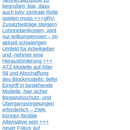
Nettoersatzquote zu
begrüßen;
klar,
dass
auch b
AV zentrale Rolle
spielen muss
+++
gRV-
Zusatzb
eiträge steigern
Lohnnebenkosten,
wird
nur t
eilkompensiert – im
aktuell schwierigen
Umfeld für Arbeitgeber
und -nehmer eine
Herausforderung
+++
ATZ-M
odelle auf Alter
58 und Abschaffung
des Blockmodells: tiefer
Eingriff in bestehende
Modelle,
hier
siche
r
Bestandsschutz- und
Übergangsregelungen
erforderlich –
ZWK
können
flexible
Alternative
sein
+++
neuer
Fokus auf