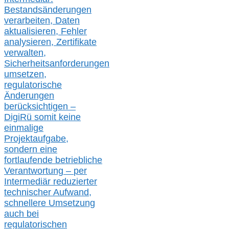
Bestandsänderungen
verarbeite
n
, Daten
aktualisier
en,
Fehler
analysier
en
, Zertifikate
verwalte
n
,
Sicherheitsanforderungen
umsetz
en,
regulatorische
Änderungen
berücksichtigen –
DigiRü somit keine
einmalige
Projektaufgabe,
sondern eine
fortlaufende betriebliche
Verantwortung –
per
Intermediär redu
zierter
technischer Aufwand,
s
chnellere Umsetzung
auch
bei
regulatorischen