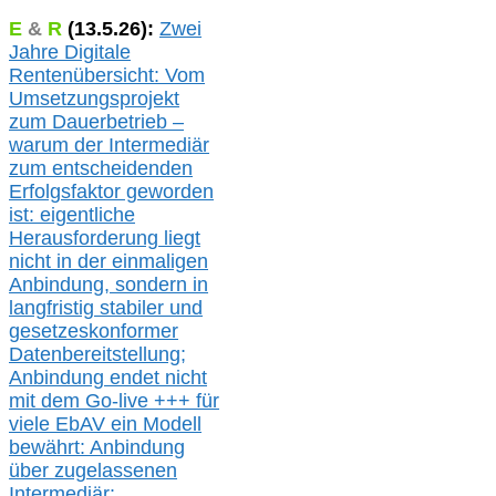
E
&
R
(
13.5.
26):
Zwei
Jahre Digitale
Rentenübersicht: Vom
Umsetzungsprojekt
zum Dauerbetrieb –
warum der Intermediär
zum entscheidenden
Erfolgsfaktor geworden
ist: eigentliche
Herausforderung liegt
nicht in der einmaligen
Anbindung, sondern in
langfristig stabile
r
und
gesetzeskonforme
r
Datenbereitstellung;
Anbindung endet nicht
mit dem Go-live
+++
für
viele EbAV ein Modell
bewährt: Anbindung
über zugelassenen
Intermediär: