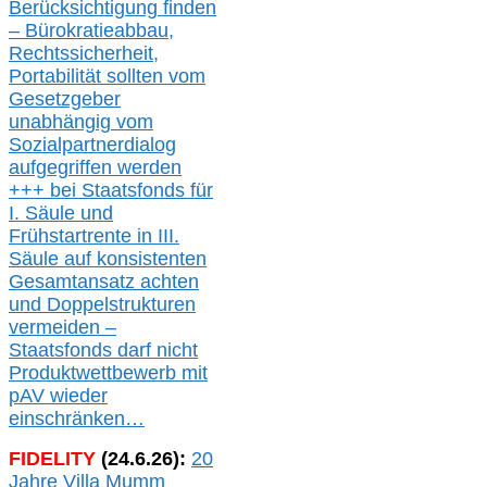
Berücksichtigung finden
– Bürokratieabbau,
Rechtssicherheit,
Portabilität sollten vom
Gesetzgeber
unabhängig vom
Sozialpartnerdialog
aufgegriffen werden
+++ bei
Staatsfonds für
I.
Säule
und
Frühstartrente in
III.
Säule auf konsistenten
Gesamtansatz achte
n
und Doppelstrukturen
verme
i
den –
Staatsfonds
darf nicht
Produktwettbewerb
mit
pAV
wieder
einschränken…
FIDELITY
(
24
.
6
.2
6
):
20
Jahre Villa Mumm