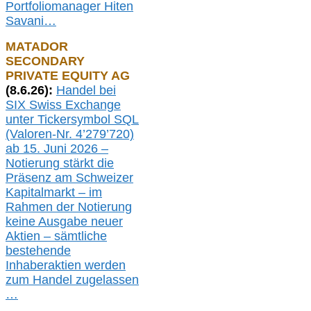
Portfoliomanager Hiten
Savani
…
MATADOR
SECONDARY
PRIVATE EQUITY AG
(
8
.
6.26
):
Handel bei
SIX Swiss Exchange
unter Tickersymbol SQL
(Valoren-Nr. 4’279’720)
ab 15. Juni 2026 –
Notierung
stärkt die
Präsenz am Schweizer
Kapitalmarkt –
i
m
Rahmen der
N
otierung
keine
Ausgabe
neue
r
Aktien – sämtliche
bestehende
Inhaberaktien werden
zum Handel zugelassen
…