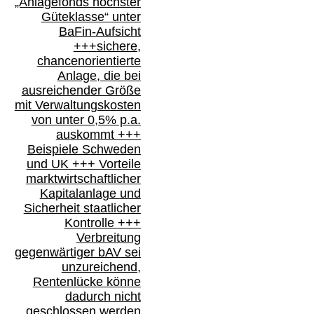
„Anlagefonds höchster
Güteklasse“
unter
BaFin-
Aufsicht
+++
sichere,
chancenorientierte
Anlage, die bei
ausreichender Größe
mit Verwaltungskosten
von unter 0,5% p.a.
auskommt
+++
Beispiele Schweden
und
UK +++
Vorteile
marktwirtschaftlicher
Kapitalanlage
und
Sicherheit staatlicher
Kontrolle
+++
Verbreitung
gegenwärtiger bAV
sei
unzureichend,
Rentenlücke könne
dadurch nicht
geschlossen werden