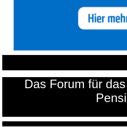
Zum
Inhalt
springen
Das Forum für das 
Pens