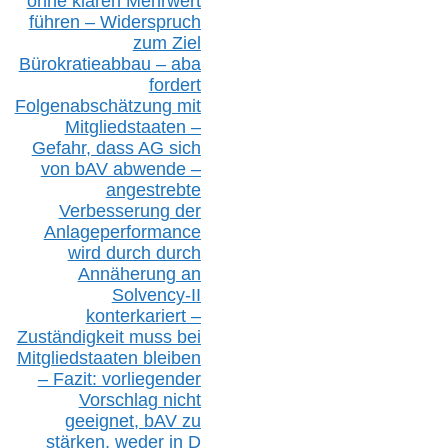
ohne klare
n
Mehrwert
führen –
Widerspruch
zum Ziel
Bürokratieabbau – aba
fordert
Folgenabschätzung
mit
Mitgliedstaaten –
Gefahr, dass AG sich
von bAV abwende –
angestrebte
Verbesserung der
Anlageperformance
wird durch durch
Annäherung an
Solvency-II
konterkariert –
Zuständigkeit
muss bei
Mitgliedstaaten
bleiben
– Fazit:
vorliegende
r
Vorschlag nicht
geeignet,
bAV
zu
stärken, weder in D