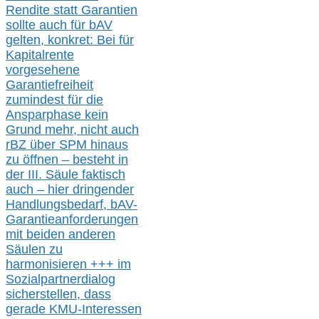
Rendite
statt
Garantien
sollte
auch für bAV
gelten, k
onkret:
Bei
für
Kapitalrente
vorgesehene
Garantiefreiheit
zumindest für die
Ansparphase
kein
Grund mehr
, nicht auch
r
BZ
über S
PM
hinaus
zu öffnen –
besteht in
der III.
Säule
faktisch
auch – hier
dringender
Handlungsbedarf,
bAV-
Garantieanforderungen
mit beiden anderen
Säulen zu
harmonisieren
+++ im
Sozialpartnerdialog
s
icher
stellen,
dass
gerade
KMU-
Interessen