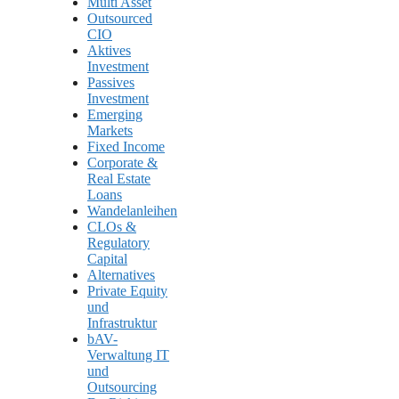
Multi Asset
Outsourced
CIO
Aktives
Investment
Passives
Investment
Emerging
Markets
Fixed Income
Corporate &
Real Estate
Loans
Wandelanleihen
CLOs &
Regulatory
Capital
Alternatives
Private Equity
und
Infrastruktur
bAV-
Verwaltung IT
und
Outsourcing