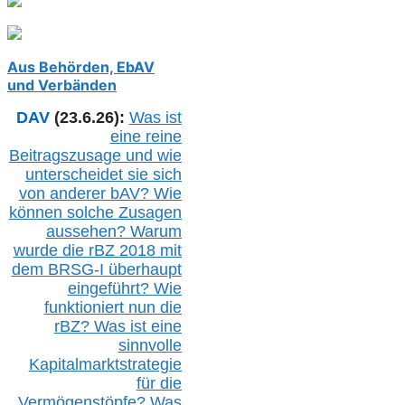
Aus Behörden, EbAV
und Verbänden
DAV
(23.6.26):
Was ist
eine reine
Beitragszusage und wie
unterscheidet sie sich
von anderer b
AV
? Wie
können solche Zusagen
aussehen? Warum
wurde die r
BZ
2018 mit
dem B
RSG-
I überhaupt
eingeführt? Wie
funktioniert nun die
r
BZ
? Was ist eine
sinnvolle
Kapitalmarktstrategie
für die
Vermögenstöpfe? Was