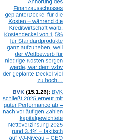
Anhörung des
Finanzausschusses
geplanterDeckel für die
Kosten – während die
Kreditwirtschaft warb,
Kostendeckel von 1,5%
für Standardprodukte
ganz aufzuheben, weil
der Wettbewerb für
niedrige Kosten sorgen
werde, war dem vzbv
der geplante Deckel viel
zu hoch…
BVK
(1
5
.
1
.2
6
):
BVK
schließt 2025 erneut mit
guter Performance ab –
n
ach vorläufigen Zahlen
kapitalgewichtete
Nettoverzinsung 2025
rund 3,4% – faktisch
auf V
J-Niveau – CEO