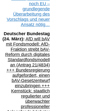
noch EU –
g
rundlegende
Überarbeitung des
Vorschlags
und
neue
r
Ansatz
nötig…
Deutscher Bundestag
(
24
. März):
AfD will b
AV
mit Fondsmodell: AfD-
Fraktion strebt
bAV-
Reform durch digitales
Standardfondsmodell
an
(
Antrag 21/4834)
+++
Bundesregierung
aufgefordert, einen
bAV-
Gesetzentwurf
einzubringen
+++
Kernstück: staatlich
regulierter und
überwachter
professioneller