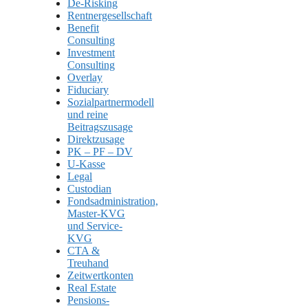
De-Risking
Rentnergesellschaft
Benefit
Consulting
Investment
Consulting
Overlay
Fiduciary
Sozialpartnermodell
und reine
Beitragszusage
Direktzusage
PK – PF – DV
U-Kasse
Legal
Custodian
Fondsadministration,
Master-KVG
und Service-
KVG
CTA &
Treuhand
Zeitwertkonten
Real Estate
Pensions-