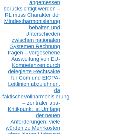
angemessen
berücksichtig
t werd
en –
RL muss
Charakter
d
er
Mindestharmonisierung
behalten
und
Unterschieden
zwischen nationalen
S
ystemen Rechnung
tragen – vorgesehene
Ausweitung von EU-
Kompetenzen durch
delegierte Rechtsakte
für Com
und EIOPA-
Leitlinien ab
zul
ehn
en,
da
faktisch
e
Vollharmonisierung
–
z
entraler
aba-
Kritikpunkt ist Umfang
der neuen
Anforderungen;
vi
ele
würden zu Mehrkosten