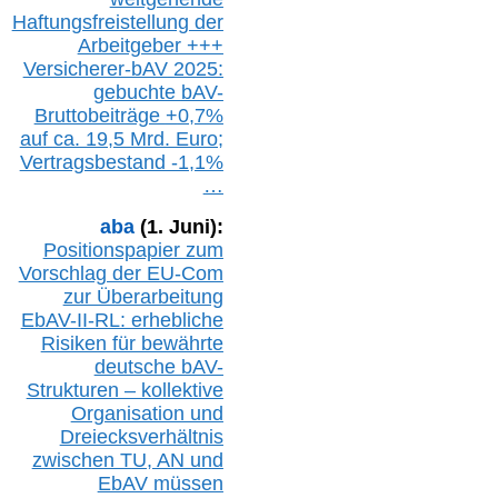
Haftungsfreistellung der
Arbeitgeber +++
Versicherer-bAV
2025:
gebuchte
bAV-
Bruttobeiträge
+
0,7%
auf
ca.
19,5 M
rd.
Euro;
Vertragsbestand -1,1%
…
aba
(1. Juni):
Positionspapier zum
Vorschlag der EU-Com
zur Überarbeitung
EbAV-II-RL: erhebliche
Risiken für bewährte
deutsche bAV-
Strukturen – kollektive
Organisation und
D
reiecksverhältnis
zwischen T
U, AN und
EbAV müssen