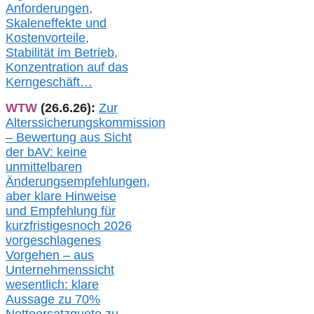
Anforderungen,
Skaleneffekte und
Kostenvorteile,
Stabilität im Betrieb,
Konzentration auf das
Kerngeschäft…
WTW
(26.6.26):
Zur
Alterssicherungskommission
– Bewertung aus Sicht
der bAV:
keine
u
nmittelbare
n
Änderungsempfehlungen,
aber klare Hinweise
und Empfehlung für
kurzfristig
es
noch 2026
vorgeschlagenes
Vorgehen –
a
us
Unternehmenssicht
wesentlic
h
: klare
Aussage
zu
70%