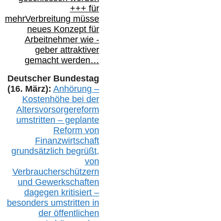
+++ für
mehr
Verbreitung müsse
neues Konzept für
Arbeitnehmer
wie
-
geber attraktiver
gemacht werden…
Deutscher Bundestag
(16. März):
Anhörung –
Kostenhöhe bei der
Altersvorsorgereform
umstritten – geplante
Reform von
Finanzwirtschaft
grundsätzlich begrüßt,
von
Verbraucherschützern
und Gewerkschaften
dagegen kritisiert –
besonders umstritten in
der öffentlichen