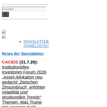
Suchen
nach:
NEWSLETTER
ANMELDUNG
News der Spezialisten
CACEIS
(
31
.
7
.2
6
):
Institutionelle
s
Investoren Forum 2026
„Asset-Allokation neu
gedacht: Zwischen
Zinsumbruch, erhöhter
Volatilität und
strukturellen Trends“
Themen: Was Trump