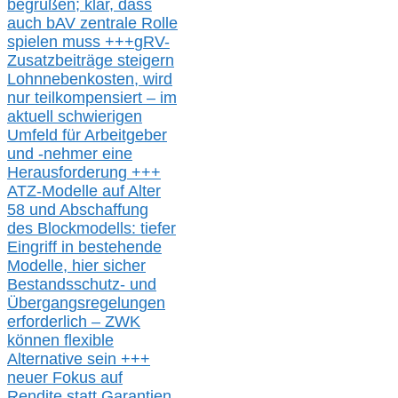
begrüßen;
klar,
dass
auch b
AV zentrale Rolle
spielen muss
+++
gRV-
Zusatzb
eiträge steigern
Lohnnebenkosten,
wird
nur t
eilkompensiert – im
aktuell schwierigen
Umfeld für Arbeitgeber
und -nehmer eine
Herausforderung
+++
ATZ-M
odelle auf Alter
58 und Abschaffung
des Blockmodells: tiefer
Eingriff in bestehende
Modelle,
hier
siche
r
Bestandsschutz- und
Übergangsregelungen
erforderlich –
ZWK
können
flexible
Alternative
sein
+++
neuer
Fokus auf
Rendite
statt
Garantien