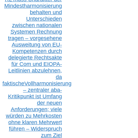
Mindestharmonisierung
behalten
und
Unterschieden
zwischen nationalen
S
ystemen Rechnung
tragen – vorgesehene
Ausweitung von EU-
Kompetenzen durch
delegierte Rechtsakte
für Com
und EIOPA-
Leitlinien ab
zul
ehn
en,
da
faktisch
e
Vollharmonisierung
–
z
entraler
aba-
Kritikpunkt ist Umfang
der neuen
Anforderungen;
vi
ele
würden zu Mehrkosten
ohne klare
n
Mehrwert
führen –
Widerspruch
zum Ziel