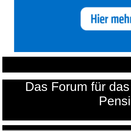
Zum
Inhalt
springen
Das Forum für das 
Pens