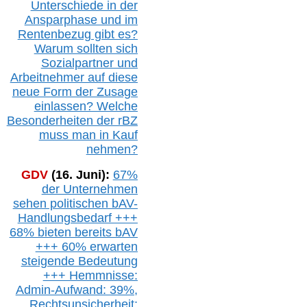
Unterschiede in der
Ansparphase
und im
Rentenbezug gibt es?
Warum sollten sich
Sozialpartner und
Arbeitnehmer auf diese
neue Form der Zusage
einlassen? Welche
Besonderheiten der rBZ
muss man in Kauf
nehmen?
GDV
(16. Juni):
67%
der Unternehmen
sehen politischen
bAV-
Handlungsbedarf
+++
68% bieten bereits bAV
+++ 60% erwarten
steigende
Bedeutung
+++ Hemmnisse:
Admin-A
ufwand: 39%,
Rechtsunsicherheit: