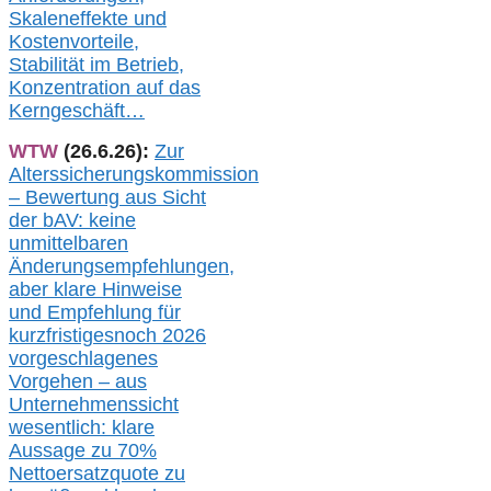
Skaleneffekte und
Kostenvorteile,
Stabilität im Betrieb,
Konzentration auf das
Kerngeschäft…
WTW
(26.6.26):
Zur
Alterssicherungskommission
– Bewertung aus Sicht
der bAV:
keine
u
nmittelbare
n
Änderungsempfehlungen,
aber klare Hinweise
und Empfehlung für
kurzfristig
es
noch 2026
vorgeschlagenes
Vorgehen –
a
us
Unternehmenssicht
wesentlic
h
: klare
Aussage
zu
70%
Nettoersatzquote zu