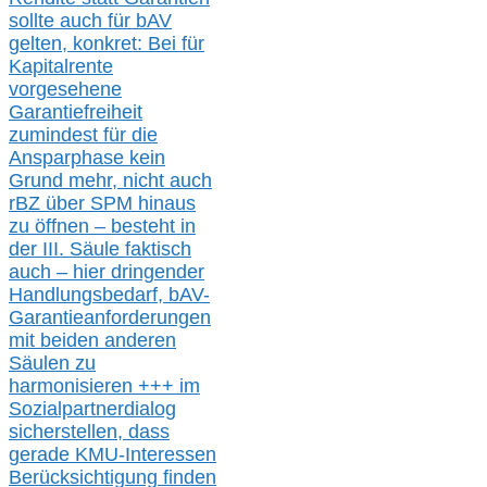
sollte
auch für bAV
gelten, k
onkret:
Bei
für
Kapitalrente
vorgesehene
Garantiefreiheit
zumindest für die
Ansparphase
kein
Grund mehr
, nicht auch
r
BZ
über S
PM
hinaus
zu öffnen –
besteht in
der III.
Säule
faktisch
auch – hier
dringender
Handlungsbedarf,
bAV-
Garantieanforderungen
mit beiden anderen
Säulen zu
harmonisieren
+++ im
Sozialpartnerdialog
s
icher
stellen,
dass
gerade
KMU-
Interessen
Berücksichtigung finden