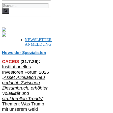
Suchen
nach:
NEWSLETTER
ANMELDUNG
News der Spezialisten
CACEIS
(
31
.
7
.2
6
):
Institutionelle
s
Investoren Forum 2026
„Asset-Allokation neu
gedacht: Zwischen
Zinsumbruch, erhöhter
Volatilität und
strukturellen Trends“
Themen: Was Trump
mit unserem Geld