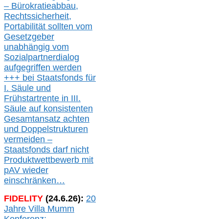
– Bürokratieabbau,
Rechtssicherheit,
Portabilität sollten vom
Gesetzgeber
unabhängig vom
Sozialpartnerdialog
aufgegriffen werden
+++ bei
Staatsfonds für
I.
Säule
und
Frühstartrente in
III.
Säule auf konsistenten
Gesamtansatz achte
n
und Doppelstrukturen
verme
i
den –
Staatsfonds
darf nicht
Produktwettbewerb
mit
pAV
wieder
einschränken…
FIDELITY
(
24
.
6
.2
6
):
20
Jahre Villa Mumm