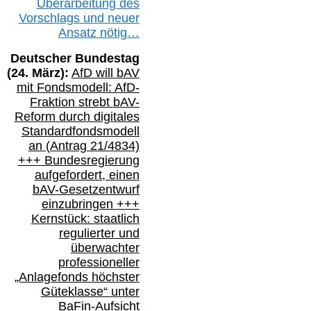
Überarbeitung des
Vorschlags
und
neue
r
Ansatz
nötig…
Deutscher Bundestag
(
24
. März):
AfD will b
AV
mit Fondsmodell: AfD-
Fraktion strebt
bAV-
Reform durch digitales
Standardfondsmodell
an
(
Antrag 21/4834)
+++
Bundesregierung
aufgefordert, einen
bAV-
Gesetzentwurf
einzubringen
+++
Kernstück: staatlich
regulierter und
überwachter
professioneller
„Anlagefonds höchster
Güteklasse“
unter
BaFin-
Aufsicht