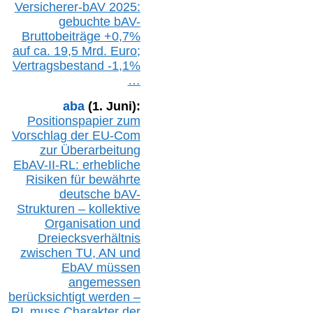
Versicherer-bAV
2025:
gebuchte
bAV-
Bruttobeiträge
+
0,7%
auf
ca.
19,5 M
rd.
Euro;
Vertragsbestand -1,1%
…
aba
(1. Juni):
Positionspapier zum
Vorschlag der EU-Com
zur Überarbeitung
EbAV-II-RL: erhebliche
Risiken für bewährte
deutsche bAV-
Strukturen – kollektive
Organisation und
D
reiecksverhältnis
zwischen T
U, AN und
EbAV müssen
angemessen
berücksichtig
t werd
en –
RL muss
Charakter
d
er