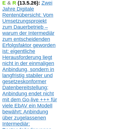
E
&
R
(
13.5.
26):
Zwei
Jahre Digitale
Rentenübersicht: Vom
Umsetzungsprojekt
zum Dauerbetrieb –
warum der Intermediär
zum entscheidenden
Erfolgsfaktor geworden
ist: eigentliche
Herausforderung liegt
nicht in der einmaligen
Anbindung, sondern in
langfristig stabile
r
und
gesetzeskonforme
r
Datenbereitstellung;
Anbindung endet nicht
mit dem Go-live
+++
für
viele EbAV ein Modell
bewährt: Anbindung
über zugelassenen
Intermediär: