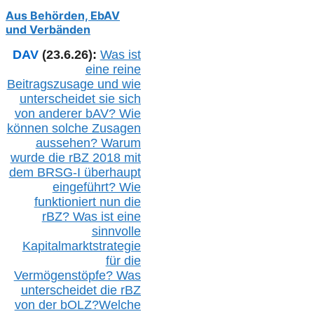
Aus Behörden, EbAV
und Verbänden
DAV
(23.6.26):
Was ist
eine reine
Beitragszusage und wie
unterscheidet sie sich
von anderer b
AV
? Wie
können solche Zusagen
aussehen? Warum
wurde die r
BZ
2018 mit
dem B
RSG-
I überhaupt
eingeführt? Wie
funktioniert nun die
r
BZ
? Was ist eine
sinnvolle
Kapitalmarktstrategie
für die
Vermögenstöpfe? Was
unterscheidet die r
BZ
von der b
OLZ
?
Welche