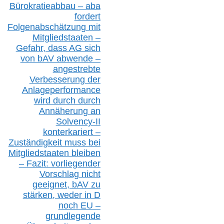
Bürokratieabbau – aba
fordert
Folgenabschätzung
mit
Mitgliedstaaten –
Gefahr, dass AG sich
von bAV abwende –
angestrebte
Verbesserung der
Anlageperformance
wird durch durch
Annäherung an
Solvency-II
konterkariert –
Zuständigkeit
muss bei
Mitgliedstaaten
bleiben
– Fazit:
vorliegende
r
Vorschlag nicht
geeignet,
bAV
zu
stärken, weder in D
noch EU –
g
rundlegende