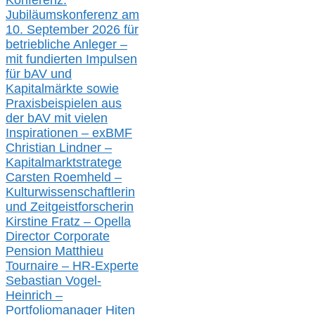
Konferenz:
Jubiläumskonferenz am
10. September 2026 für
betriebliche Anleger –
mit fundierten Impulsen
für bAV und
Kapitalmärkte
sowie
Praxisbeispielen aus
der bAV
mit
vielen
Inspirationen –
exBMF
Christian Lindner –
Kapitalmarktstratege
Carsten Roemheld –
Kulturwissenschaftlerin
und Zeitgeistforscherin
Kirstine Fratz – Opella
Director Corporate
Pension Matthieu
Tournaire – HR-Experte
Sebastian Vogel-
Heinrich –
Portfoliomanager Hiten