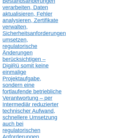
Bestandsänderungen
verarbeite
n
, Daten
aktualisier
en,
Fehler
analysier
en
, Zertifikate
verwalte
n
,
Sicherheitsanforderungen
umsetz
en,
regulatorische
Änderungen
berücksichtigen –
DigiRü somit keine
einmalige
Projektaufgabe,
sondern eine
fortlaufende betriebliche
Verantwortung –
per
Intermediär redu
zierter
technischer Aufwand,
s
chnellere Umsetzung
auch
bei
regulatorischen
Anforderungen,