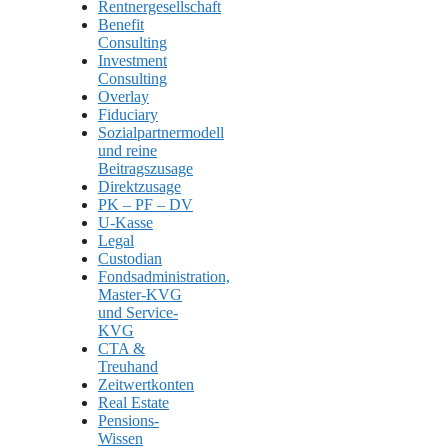
Rentnergesellschaft
Benefit
Consulting
Investment
Consulting
Overlay
Fiduciary
Sozialpartnermodell
und reine
Beitragszusage
Direktzusage
PK – PF – DV
U-Kasse
Legal
Custodian
Fondsadministration,
Master-KVG
und Service-
KVG
CTA &
Treuhand
Zeitwertkonten
Real Estate
Pensions-
Wissen