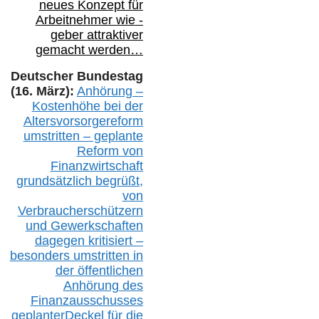
neues Konzept für
Arbeitnehmer
wie
-
geber attraktiver
gemacht werden…
Deutscher Bundestag
(16. März):
Anhörung –
Kostenhöhe bei der
Altersvorsorgereform
umstritten – geplante
Reform von
Finanzwirtschaft
grundsätzlich begrüßt,
von
Verbraucherschützern
und Gewerkschaften
dagegen kritisiert –
besonders umstritten in
der öffentlichen
Anhörung des
Finanzausschusses
geplanterDeckel für die