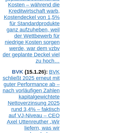
Kosten – während die
Kreditwirtschaft warb,
Kostendeckel von 1,5%
für Standardprodukte
ganz aufzuheben, weil
der Wettbewerb für
niedrige Kosten sorgen
werde, war dem vzbv
der geplante Deckel viel
zu hoch…
BVK
(1
5
.
1
.2
6
):
BVK
schließt 2025 erneut mit
guter Performance ab –
n
ach vorläufigen Zahlen
kapitalgewichtete
Nettoverzinsung 2025
rund 3,4% – faktisch
auf V
J-Niveau – CEO
Axel Uttenreuther
„Wir
liefern, was wir