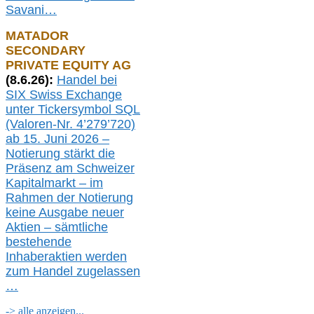
Savani
…
MATADOR
SECONDARY
PRIVATE EQUITY AG
(
8
.
6.26
):
Handel bei
SIX Swiss Exchange
unter Tickersymbol SQL
(Valoren-Nr. 4’279’720)
ab 15. Juni 2026 –
Notierung
stärkt die
Präsenz am Schweizer
Kapitalmarkt –
i
m
Rahmen der
N
otierung
keine
Ausgabe
neue
r
Aktien – sämtliche
bestehende
Inhaberaktien werden
zum Handel zugelassen
…
-> alle anzeigen...