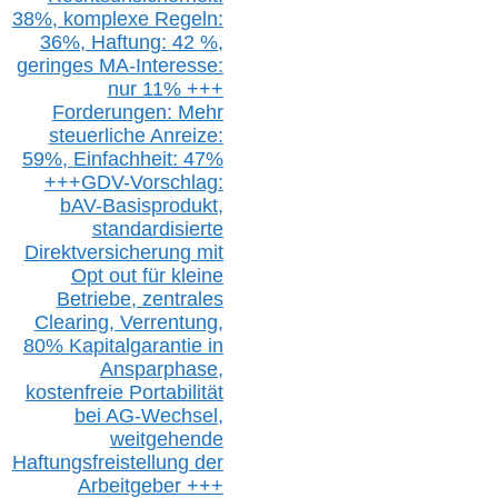
38%,
k
omplexe Regeln:
36%,
H
aftung: 42 %,
g
eringes M
A-I
nteresse:
nur 11% +++
Forderungen: Mehr
steuerliche Anreize:
59%, Einfach
heit:
47%
+++
GDV-Vorschlag:
bAV-Basisprodukt,
s
tandardisierte
Direktversicherung
mit
Opt out
für kleine
Betriebe,
z
entrale
s
Clearing,
Verrentung,
80% Kapitalgarantie in
Ansparphase,
k
ostenfreie Portabilität
bei A
G-We
chsel,
w
eitgehende
Haftungsfreistellung der
Arbeitgeber +++