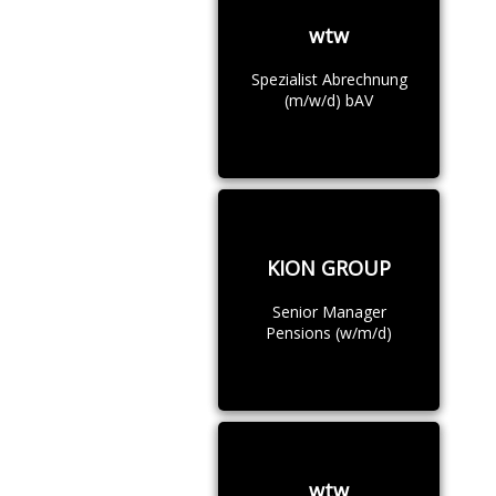
wtw
Spezialist Abrechnung
(m/w/d) bAV
KION GROUP
Senior Manager
Pensions (w/m/d)
wtw