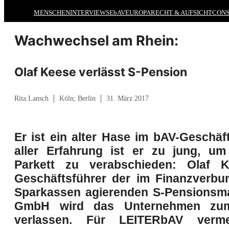
MENSCHEN
INTERVIEWS
EbAV
EUROPA
RECHT & AUFSICHT
CONS
Wachwechsel am Rhein:
Olaf Keese verlässt S-Pension
Rita Lansch
Köln; Berlin
31. März 2017
Er ist ein alter Hase im bAV-Geschäf
aller Erfahrung ist er zu jung, u
Parkett zu verabschieden: Olaf 
Geschäftsführer der im Finanzverbu
Sparkassen agierenden S-Pensions
GmbH wird das Unternehmen zum
verlassen. Für
LEITER
bAV verme