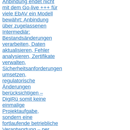
Anbindung endet nicht
mit dem Go-live
+++
für
viele EbAV ein Modell
bewährt: Anbindung
über zugelassenen
Intermediär:
Bestandsänderungen
verarbeite
n
, Daten
aktualisier
en,
Fehler
analysier
en
, Zertifikate
verwalte
n
,
Sicherheitsanforderungen
umsetz
en,
regulatorische
Änderungen
berücksichtigen –
DigiRü somit keine
einmalige
Projektaufgabe,
sondern eine
fortlaufende betriebliche
Verantwortung –
per