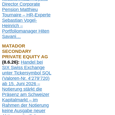
Director Corporate
Pension Matthieu
Tournaire – HR-Experte
Sebastian Vogel-
Heinrich –
Portfoliomanager Hiten
Savani
…
MATADOR
SECONDARY
PRIVATE EQUITY AG
(
8
.
6.26
):
Handel bei
SIX Swiss Exchange
unter Tickersymbol SQL
(Valoren-Nr. 4’279’720)
ab 15. Juni 2026 –
Notierung
stärkt die
Präsenz am Schweizer
Kapitalmarkt –
i
m
Rahmen der
N
otierung
keine
Ausgabe
neue
r