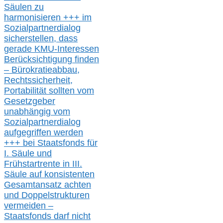
Säulen zu
harmonisieren
+++ im
Sozialpartnerdialog
s
icher
stellen,
dass
gerade
KMU-
Interessen
Berücksichtigung finden
– Bürokratieabbau,
Rechtssicherheit,
Portabilität sollten vom
Gesetzgeber
unabhängig vom
Sozialpartnerdialog
aufgegriffen werden
+++ bei
Staatsfonds für
I.
Säule
und
Frühstartrente in
III.
Säule auf konsistenten
Gesamtansatz achte
n
und Doppelstrukturen
verme
i
den –
Staatsfonds
darf nicht