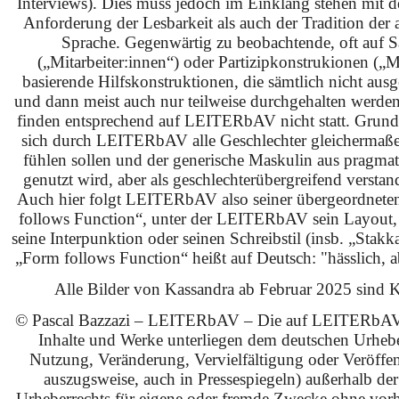
Interviews). Dies muss jedoch im Einklang stehen mit 
Anforderung der Lesbarkeit als auch der Tradition der 
Sprache. Gegenwärtig zu beobachtende, oft auf S
(„Mitarbeiter:innen“) oder Partizipkonstrukionen („M
basierende Hilfskonstruktionen, die sämtlich nicht ausg
und dann meist auch nur teilweise durchgehalten werden
finden entsprechend auf LEITERbAV nicht statt. Grundsä
sich durch LEITERbAV alle Geschlechter gleichermaß
fühlen sollen und der generische Maskulin aus pragma
genutzt wird, aber als geschlechterübergreifend verstan
Auch hier folgt LEITERbAV also seiner übergeordnet
follows Function“, unter der LEITERbAV sein Layout,
seine Interpunktion oder seinen Schreibstil (insb. „Stakk
„Form follows Function“ heißt auf Deutsch: "hässlich, ab
Alle Bilder von Kassandra ab Februar 2025 sind KI
© Pascal Bazzazi – LEITERbAV – Die auf LEITERbAV 
Inhalte und Werke unterliegen dem deutschen Urhebe
Nutzung, Veränderung, Vervielfältigung oder Veröffe
auszugsweise, auch in Pressespiegeln) außerhalb de
Urheberrechts für eigene oder fremde Zwecke ohne vorhe