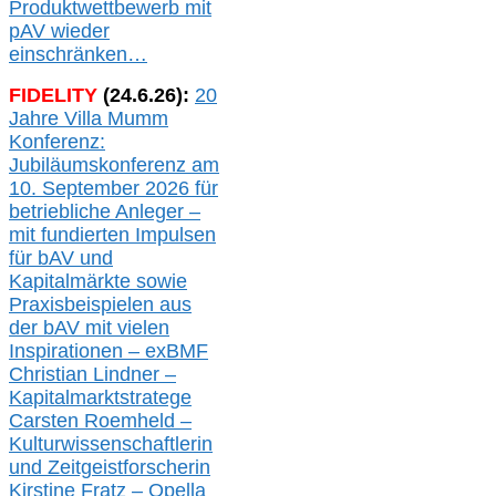
Produktwettbewerb
mit
pAV
wieder
einschränken…
FIDELITY
(
24
.
6
.2
6
):
20
Jahre Villa Mumm
Konferenz:
Jubiläumskonferenz am
10. September 2026 für
betriebliche Anleger –
mit fundierten Impulsen
für bAV und
Kapitalmärkte
sowie
Praxisbeispielen aus
der bAV
mit
vielen
Inspirationen –
exBMF
Christian Lindner –
Kapitalmarktstratege
Carsten Roemheld –
Kulturwissenschaftlerin
und Zeitgeistforscherin
Kirstine Fratz – Opella