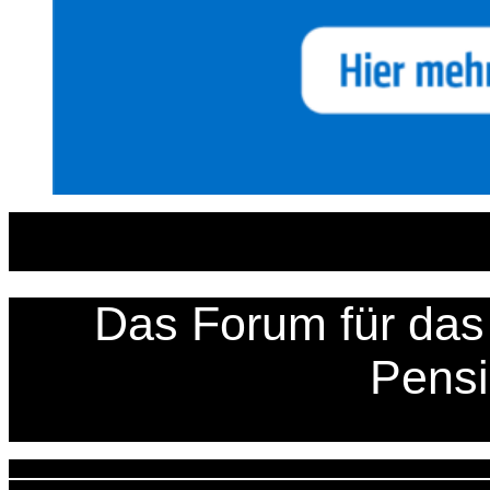
Zum
Inhalt
springen
Das Forum für das 
Pens