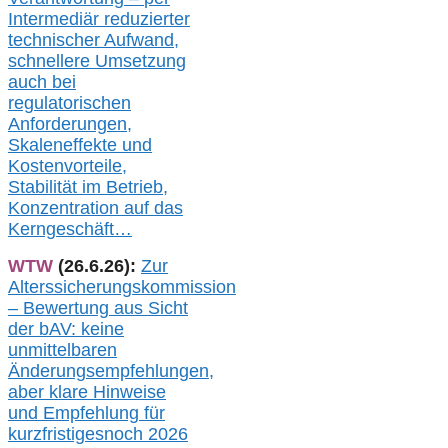
Intermediär redu
zierter
technischer Aufwand,
s
chnellere Umsetzung
auch
bei
regulatorischen
Anforderungen,
Skaleneffekte und
Kostenvorteile,
Stabilität im Betrieb,
Konzentration auf das
Kerngeschäft…
WTW
(26.6.26):
Zur
Alterssicherungskommission
– Bewertung aus Sicht
der bAV:
keine
u
nmittelbare
n
Änderungsempfehlungen,
aber klare Hinweise
und Empfehlung für
kurzfristig
es
noch 2026