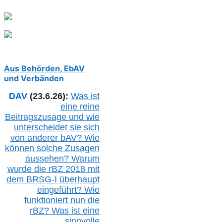
Aus Behörden, EbAV
und Verbänden
DAV
(23.6.26):
Was ist
eine reine
Beitragszusage und wie
unterscheidet sie sich
von anderer b
AV
? Wie
können solche Zusagen
aussehen? Warum
wurde die r
BZ
2018 mit
dem B
RSG-
I überhaupt
eingeführt? Wie
funktioniert nun die
r
BZ
? Was ist eine
sinnvolle