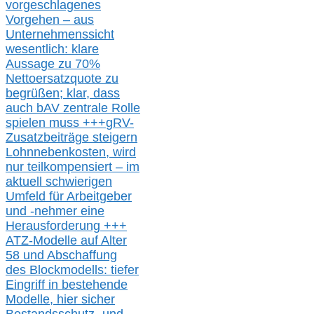
vorgeschlagenes
Vorgehen –
a
us
Unternehmenssicht
wesentlic
h
: klare
Aussage
zu
70%
Nettoersatzquote zu
begrüßen;
klar,
dass
auch b
AV zentrale Rolle
spielen muss
+++
gRV-
Zusatzb
eiträge steigern
Lohnnebenkosten,
wird
nur t
eilkompensiert – im
aktuell schwierigen
Umfeld für Arbeitgeber
und -nehmer eine
Herausforderung
+++
ATZ-M
odelle auf Alter
58 und Abschaffung
des Blockmodells: tiefer
Eingriff in bestehende
Modelle,
hier
siche
r