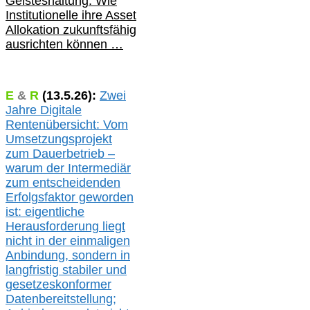
Geisteshaltung: Wie
Institutionelle ihre Asset
Allokation zukunftsfähig
ausrichten können …
E
&
R
(
13.5.
26):
Zwei
Jahre Digitale
Rentenübersicht: Vom
Umsetzungsprojekt
zum Dauerbetrieb –
warum der Intermediär
zum entscheidenden
Erfolgsfaktor geworden
ist: eigentliche
Herausforderung liegt
nicht in der einmaligen
Anbindung, sondern in
langfristig stabile
r
und
gesetzeskonforme
r
Datenbereitstellung;