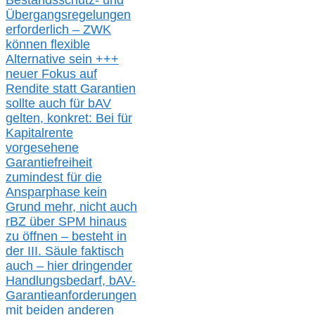
Bestandsschutz- und
Übergangsregelungen
erforderlich –
ZWK
können
flexible
Alternative
sein
+++
neuer
Fokus auf
Rendite
statt
Garantien
sollte
auch für bAV
gelten, k
onkret:
Bei
für
Kapitalrente
vorgesehene
Garantiefreiheit
zumindest für die
Ansparphase
kein
Grund mehr
, nicht auch
r
BZ
über S
PM
hinaus
zu öffnen –
besteht in
der III.
Säule
faktisch
auch – hier
dringender
Handlungsbedarf,
bAV-
Garantieanforderungen
mit beiden anderen