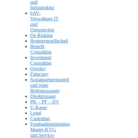
und
Infrastruktur
bAV-
Verwaltung IT
und
Outsourcing
De-Risking
Rentnergesellschaft
Benefit
Consulting
Investment
Consulting
Overlay
Fiduciary
Sozialpartnermodell
und reine
Beitragszusage
Direktzusage
PK – PF – DV
U-Kasse
Legal
Custodian
Fondsadministration,
Master-KVG
und Service-