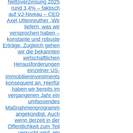
Nettoverzinsung 2025
rund 3,4% – faktisch
auf V
J-Niveau – CEO
Axel Uttenreuther
„Wir
liefern, was wir
versprochen haben –
konstante und robuste
Erträge. Zugleich gehen
wir die bekannten
wirtschaftlichen
Herausforderungen
einzelner US-
Immobilieninvestments
konsequent an. Hierfür
haben wir bereits im
vergangenen Jahr ein
umfassendes
Maßnahmenprogramm
angekündigt. Auch
wenn derzeit in der
Öffentlichkeit zum Teil
versucht wird, ein