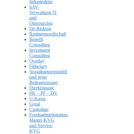
Infrastruktur
bAV-
Verwaltung IT
und
Outsourcing
De-Risking
Rentnergesellschaft
Benefit
Consulting
Investment
Consulting
Overlay
Fiduciary
Sozialpartnermodell
und reine
Beitragszusage
Direktzusage
PK – PF – DV
U-Kasse
Legal
Custodian
Fondsadministration,
Master-KVG
und Service-
KVG