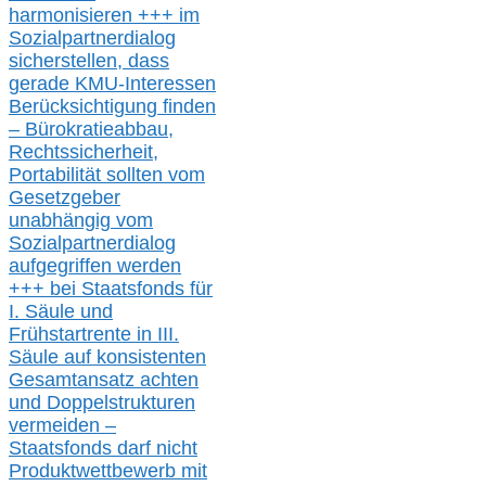
harmonisieren
+++ im
Sozialpartnerdialog
s
icher
stellen,
dass
gerade
KMU-
Interessen
Berücksichtigung finden
– Bürokratieabbau,
Rechtssicherheit,
Portabilität sollten vom
Gesetzgeber
unabhängig vom
Sozialpartnerdialog
aufgegriffen werden
+++ bei
Staatsfonds für
I.
Säule
und
Frühstartrente in
III.
Säule auf konsistenten
Gesamtansatz achte
n
und Doppelstrukturen
verme
i
den –
Staatsfonds
darf nicht
Produktwettbewerb
mit