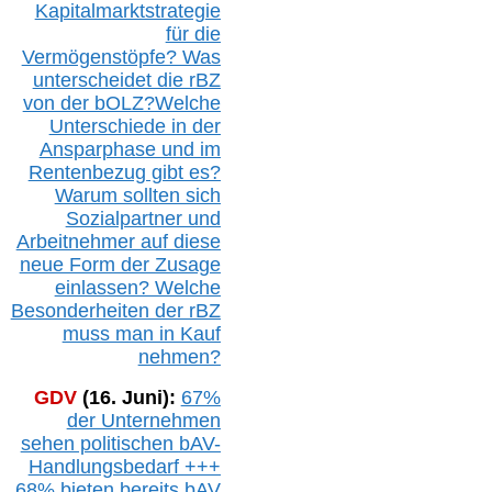
Kapitalmarktstrategie
für die
Vermögenstöpfe? Was
unterscheidet die r
BZ
von der b
OLZ
?
Welche
Unterschiede in der
Ansparphase
und im
Rentenbezug gibt es?
Warum sollten sich
Sozialpartner und
Arbeitnehmer auf diese
neue Form der Zusage
einlassen? Welche
Besonderheiten der rBZ
muss man in Kauf
nehmen?
GDV
(16. Juni):
67%
der Unternehmen
sehen politischen
bAV-
Handlungsbedarf
+++
68% bieten bereits bAV