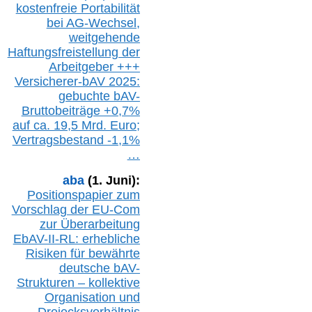
k
ostenfreie Portabilität
bei A
G-We
chsel,
w
eitgehende
Haftungsfreistellung der
Arbeitgeber +++
Versicherer-bAV
2025:
gebuchte
bAV-
Bruttobeiträge
+
0,7%
auf
ca.
19,5 M
rd.
Euro;
Vertragsbestand -1,1%
…
aba
(1. Juni):
Positionspapier zum
Vorschlag der EU-Com
zur Überarbeitung
EbAV-II-RL: erhebliche
Risiken für bewährte
deutsche bAV-
Strukturen – kollektive
Organisation und
D
reiecksverhältnis