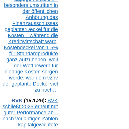
besonders umstritten in
der öffentlichen
Anhörung des
Finanzausschusses
geplanterDeckel für die
Kosten – während die
Kreditwirtschaft warb,
Kostendeckel von 1,5%
für Standardprodukte
ganz aufzuheben, weil
der Wettbewerb für
niedrige Kosten sorgen
werde, war dem vzbv
der geplante Deckel viel
zu hoch…
BVK
(1
5
.
1
.2
6
):
BVK
schließt 2025 erneut mit
guter Performance ab –
n
ach vorläufigen Zahlen
kapitalgewichtete