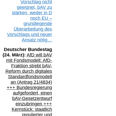
Vorschlag nicht
geeignet,
bAV
zu
stärken, weder in D
noch EU –
g
rundlegende
Überarbeitung des
Vorschlags
und
neue
r
Ansatz
nötig…
Deutscher Bundestag
(
24
. März):
AfD will b
AV
mit Fondsmodell: AfD-
Fraktion strebt
bAV-
Reform durch digitales
Standardfondsmodell
an
(
Antrag 21/4834)
+++
Bundesregierung
aufgefordert, einen
bAV-
Gesetzentwurf
einzubringen
+++
Kernstück: staatlich
regulierter und