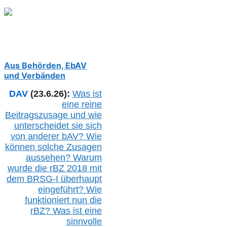
Aus Behörden, EbAV
und Verbänden
DAV
(23.6.26):
Was ist
eine reine
Beitragszusage und wie
unterscheidet sie sich
von anderer b
AV
? Wie
können solche Zusagen
aussehen? Warum
wurde die r
BZ
2018 mit
dem B
RSG-
I überhaupt
eingeführt? Wie
funktioniert nun die
r
BZ
? Was ist eine
sinnvolle