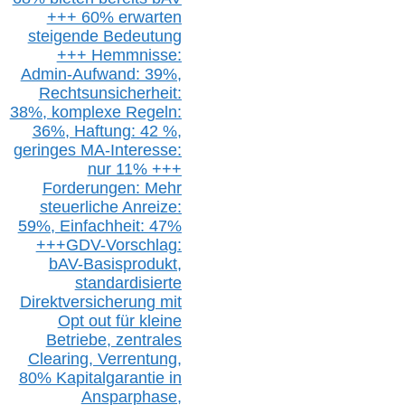
+++ 60% erwarten
steigende
Bedeutung
+++ Hemmnisse:
Admin-A
ufwand: 39%,
Rechtsunsicherheit:
38%,
k
omplexe Regeln:
36%,
H
aftung: 42 %,
g
eringes M
A-I
nteresse:
nur 11% +++
Forderungen: Mehr
steuerliche Anreize:
59%, Einfach
heit:
47%
+++
GDV-Vorschlag:
bAV-Basisprodukt,
s
tandardisierte
Direktversicherung
mit
Opt out
für kleine
Betriebe,
z
entrale
s
Clearing,
Verrentung,
80% Kapitalgarantie in
Ansparphase,