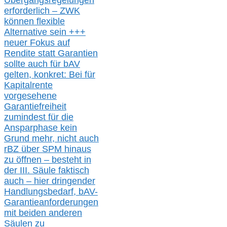
Übergangsregelungen
erforderlich –
ZWK
können
flexible
Alternative
sein
+++
neuer
Fokus auf
Rendite
statt
Garantien
sollte
auch für bAV
gelten, k
onkret:
Bei
für
Kapitalrente
vorgesehene
Garantiefreiheit
zumindest für die
Ansparphase
kein
Grund mehr
, nicht auch
r
BZ
über S
PM
hinaus
zu öffnen –
besteht in
der III.
Säule
faktisch
auch – hier
dringender
Handlungsbedarf,
bAV-
Garantieanforderungen
mit beiden anderen
Säulen zu