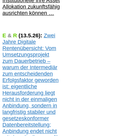
Institutionelle ihre Asset
Allokation zukunftsfähig
ausrichten können …
E
&
R
(
13.5.
26):
Zwei
Jahre Digitale
Rentenübersicht: Vom
Umsetzungsprojekt
zum Dauerbetrieb –
warum der Intermediär
zum entscheidenden
Erfolgsfaktor geworden
ist: eigentliche
Herausforderung liegt
nicht in der einmaligen
Anbindung, sondern in
langfristig stabile
r
und
gesetzeskonforme
r
Datenbereitstellung;
Anbindung endet nicht