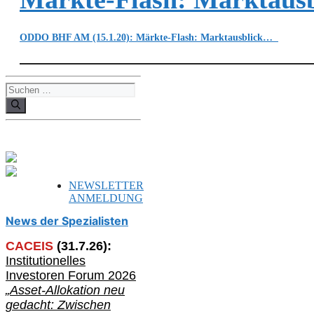
ODDO BHF AM (15.1.20): Märkte-Flash: Marktausblick…
Suchen
nach:
NEWSLETTER
ANMELDUNG
News der Spezialisten
CACEIS
(
31
.
7
.2
6
):
Institutionelle
s
Investoren Forum 2026
„Asset-Allokation neu
gedacht: Zwischen