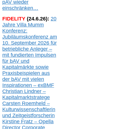
pAV
wieder
einschränken…
FIDELITY
(
24
.
6
.2
6
):
20
Jahre Villa Mumm
Konferenz:
Jubiläumskonferenz am
10. September 2026 für
betriebliche Anleger –
mit fundierten Impulsen
für bAV und
Kapitalmärkte
sowie
Praxisbeispielen aus
der bAV
mit
vielen
Inspirationen –
exBMF
Christian Lindner –
Kapitalmarktstratege
Carsten Roemheld –
Kulturwissenschaftlerin
und Zeitgeistforscherin
Kirstine Fratz – Opella
Director Corporate