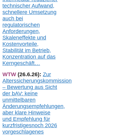
technischer Aufwand,
s
chnellere Umsetzung
auch
bei
regulatorischen
Anforderungen,
Skaleneffekte und
Kostenvorteile,
Stabilität im Betrieb,
Konzentration auf das
Kerngeschäft…
WTW
(26.6.26):
Zur
Alterssicherungskommission
– Bewertung aus Sicht
der bAV:
keine
u
nmittelbare
n
Änderungsempfehlungen,
aber klare Hinweise
und Empfehlung für
kurzfristig
es
noch 2026
vorgeschlagenes