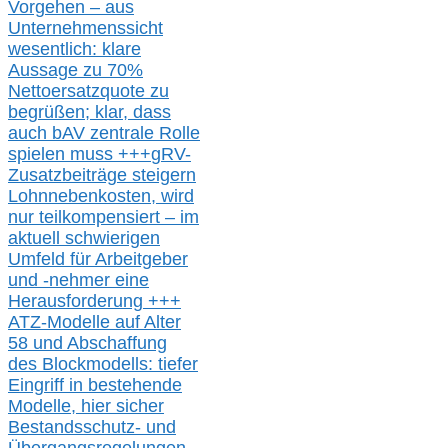
Vorgehen –
a
us
Unternehmenssicht
wesentlic
h
: klare
Aussage
zu
70%
Nettoersatzquote zu
begrüßen;
klar,
dass
auch b
AV zentrale Rolle
spielen muss
+++
gRV-
Zusatzb
eiträge steigern
Lohnnebenkosten,
wird
nur t
eilkompensiert – im
aktuell schwierigen
Umfeld für Arbeitgeber
und -nehmer eine
Herausforderung
+++
ATZ-M
odelle auf Alter
58 und Abschaffung
des Blockmodells: tiefer
Eingriff in bestehende
Modelle,
hier
siche
r
Bestandsschutz- und