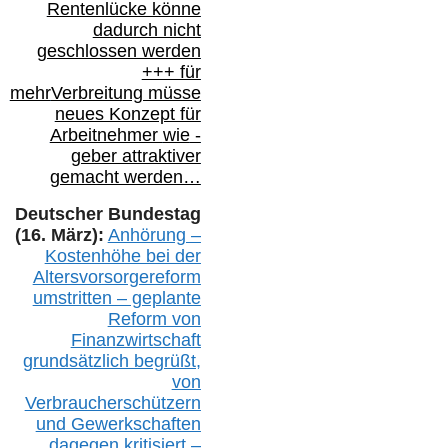
Rentenlücke könne
dadurch nicht
geschlossen werden
+++ für
mehr
Verbreitung müsse
neues Konzept für
Arbeitnehmer
wie
-
geber attraktiver
gemacht werden…
Deutscher Bundestag
(16. März):
Anhörung –
Kostenhöhe bei der
Altersvorsorgereform
umstritten – geplante
Reform von
Finanzwirtschaft
grundsätzlich begrüßt,
von
Verbraucherschützern
und Gewerkschaften
dagegen kritisiert –