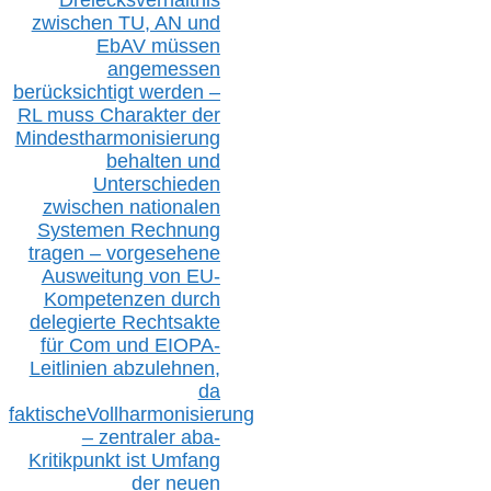
zwischen T
U, AN und
EbAV müssen
angemessen
berücksichtig
t werd
en –
RL muss
Charakter
d
er
Mindestharmonisierung
behalten
und
Unterschieden
zwischen nationalen
S
ystemen Rechnung
tragen – vorgesehene
Ausweitung von EU-
Kompetenzen durch
delegierte Rechtsakte
für Com
und EIOPA-
Leitlinien ab
zul
ehn
en,
da
faktisch
e
Vollharmonisierung
–
z
entraler
aba-
Kritikpunkt ist Umfang
der neuen