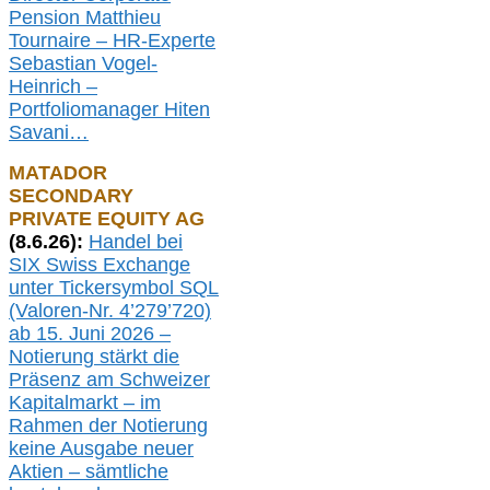
Pension Matthieu
Tournaire – HR-Experte
Sebastian Vogel-
Heinrich –
Portfoliomanager Hiten
Savani
…
MATADOR
SECONDARY
PRIVATE EQUITY AG
(
8
.
6.26
):
Handel bei
SIX Swiss Exchange
unter Tickersymbol SQL
(Valoren-Nr. 4’279’720)
ab 15. Juni 2026 –
Notierung
stärkt die
Präsenz am Schweizer
Kapitalmarkt –
i
m
Rahmen der
N
otierung
keine
Ausgabe
neue
r
Aktien – sämtliche