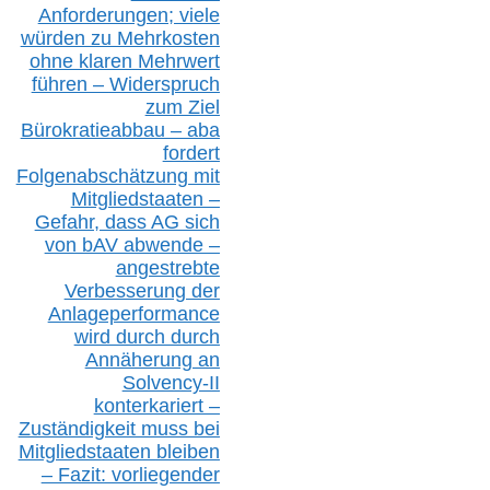
Anforderungen;
vi
ele
würden zu Mehrkosten
ohne klare
n
Mehrwert
führen –
Widerspruch
zum Ziel
Bürokratieabbau – aba
fordert
Folgenabschätzung
mit
Mitgliedstaaten –
Gefahr, dass AG sich
von bAV abwende –
angestrebte
Verbesserung der
Anlageperformance
wird durch durch
Annäherung an
Solvency-II
konterkariert –
Zuständigkeit
muss bei
Mitgliedstaaten
bleiben
– Fazit:
vorliegende
r