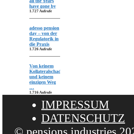
all the Years
have gone by
1.727 Aufrufe
adesso pension
day – von der
Regulatorik in
die Praxis
1.726 Aufrufe
Von keinem
Kollateralschaden
und keinem
einzigen Weg
…
1.716 Aufrufe
IMPRESSUM
DATENSCHUTZ
© pensions.industries 20