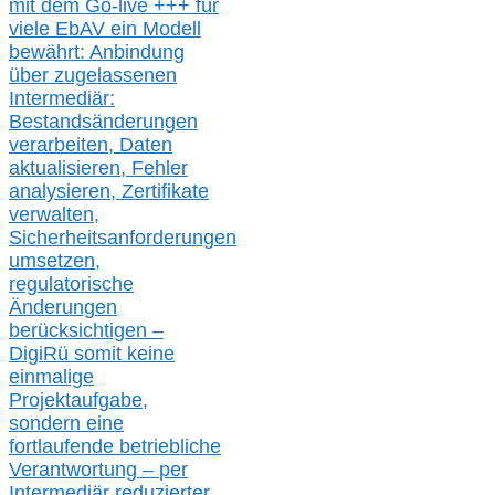
mit dem Go-live
+++
für
viele EbAV ein Modell
bewährt: Anbindung
über zugelassenen
Intermediär:
Bestandsänderungen
verarbeite
n
, Daten
aktualisier
en,
Fehler
analysier
en
, Zertifikate
verwalte
n
,
Sicherheitsanforderungen
umsetz
en,
regulatorische
Änderungen
berücksichtigen –
DigiRü somit keine
einmalige
Projektaufgabe,
sondern eine
fortlaufende betriebliche
Verantwortung –
per
Intermediär redu
zierter