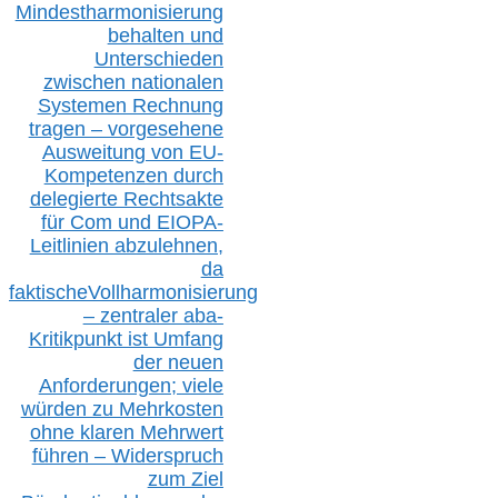
Mindestharmonisierung
behalten
und
Unterschieden
zwischen nationalen
S
ystemen Rechnung
tragen – vorgesehene
Ausweitung von EU-
Kompetenzen durch
delegierte Rechtsakte
für Com
und EIOPA-
Leitlinien ab
zul
ehn
en,
da
faktisch
e
Vollharmonisierung
–
z
entraler
aba-
Kritikpunkt ist Umfang
der neuen
Anforderungen;
vi
ele
würden zu Mehrkosten
ohne klare
n
Mehrwert
führen –
Widerspruch
zum Ziel