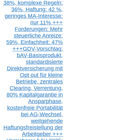
38%,
k
omplexe Regeln:
36%,
H
aftung: 42 %,
g
eringes M
A-I
nteresse:
nur 11% +++
Forderungen: Mehr
steuerliche Anreize:
59%, Einfach
heit:
47%
+++
GDV-Vorschlag:
bAV-Basisprodukt,
s
tandardisierte
Direktversicherung
mit
Opt out
für kleine
Betriebe,
z
entrale
s
Clearing,
Verrentung,
80% Kapitalgarantie in
Ansparphase,
k
ostenfreie Portabilität
bei A
G-We
chsel,
w
eitgehende
Haftungsfreistellung der
Arbeitgeber +++