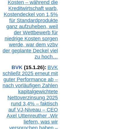
Kosten – während die
Kreditwirtschaft warb,
Kostendeckel von 1,5%
für Standardprodukte
ganz aufzuheben, weil
der Wettbewerb für
niedrige Kosten sorgen
werde, war dem vzbv
der geplante Deckel viel
zu hoch…
BVK
(1
5
.
1
.2
6
):
BVK
schließt 2025 erneut mit
guter Performance ab –
n
ach vorläufigen Zahlen
kapitalgewichtete
Nettoverzinsung 2025
rund 3,4% – faktisch
auf V
J-Niveau – CEO
Axel Uttenreuther
„Wir
liefern, was wir
versprochen haben –