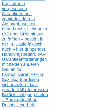
Kapitalrente
vorgesehene
Garantiefreiheit
zumindest für die
Ansparphase
kein
Grund mehr
, nicht auch
r
BZ
über S
PM
hinaus
zu öffnen –
besteht in
der III.
Säule
faktisch
auch – hier
dringender
Handlungsbedarf,
bAV-
Garantieanforderungen
mit beiden anderen
Säulen zu
harmonisieren
+++ im
Sozialpartnerdialog
s
icher
stellen,
dass
gerade
KMU-
Interessen
Berücksichtigung finden
– Bürokratieabbau,
Rechtssicherheit,