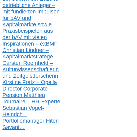
betriebliche Anleger –
mit fundierten Impulsen
für bAV und
Kapitalmärkte
sowie
Praxisbeispielen aus
der bAV
mit
vielen
Inspirationen –
exBMF
Christian Lindner –
Kapitalmarktstratege
Carsten Roemheld –
Kulturwissenschaftlerin
und Zeitgeistforscherin
Kirstine Fratz – Opella
Director Corporate
Pension Matthieu
Tournaire – HR-Experte
Sebastian Vogel-
Heinrich –
Portfoliomanager Hiten
Savani
…