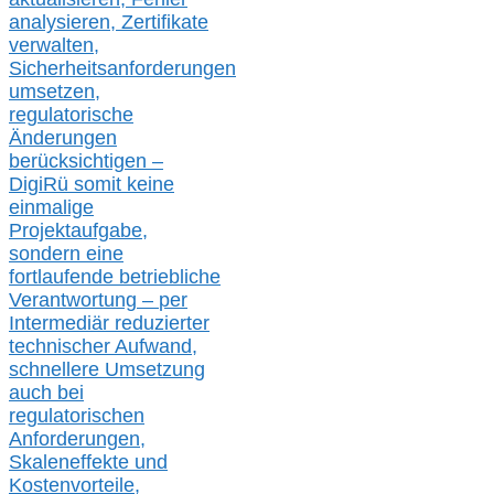
analysier
en
, Zertifikate
verwalte
n
,
Sicherheitsanforderungen
umsetz
en,
regulatorische
Änderungen
berücksichtigen –
DigiRü somit keine
einmalige
Projektaufgabe,
sondern eine
fortlaufende betriebliche
Verantwortung –
per
Intermediär redu
zierter
technischer Aufwand,
s
chnellere Umsetzung
auch
bei
regulatorischen
Anforderungen,
Skaleneffekte und
Kostenvorteile,