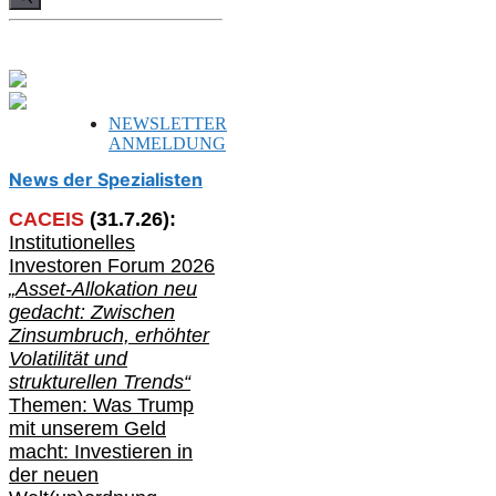
NEWSLETTER
ANMELDUNG
News der Spezialisten
CACEIS
(
31
.
7
.2
6
):
Institutionelle
s
Investoren Forum 2026
„Asset-Allokation neu
gedacht: Zwischen
Zinsumbruch, erhöhter
Volatilität und
strukturellen Trends“
Themen: Was Trump
mit unserem Geld
macht: Investieren in
der neuen