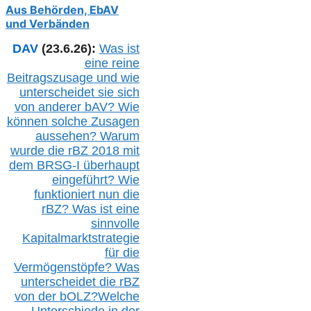
Aus Behörden, EbAV
und Verbänden
DAV
(23.6.26):
Was ist
eine reine
Beitragszusage und wie
unterscheidet sie sich
von anderer b
AV
? Wie
können solche Zusagen
aussehen? Warum
wurde die r
BZ
2018 mit
dem B
RSG-
I überhaupt
eingeführt? Wie
funktioniert nun die
r
BZ
? Was ist eine
sinnvolle
Kapitalmarktstrategie
für die
Vermögenstöpfe? Was
unterscheidet die r
BZ
von der b
OLZ
?
Welche
Unterschiede in der