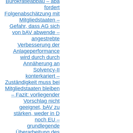
Bürokratieabbau – aba
fordert
Folgenabschätzung
mit
Mitgliedstaaten –
Gefahr, dass AG sich
von bAV abwende –
angestrebte
Verbesserung der
Anlageperformance
wird durch durch
Annäherung an
Solvency-II
konterkariert –
Zuständigkeit
muss bei
Mitgliedstaaten
bleiben
– Fazit:
vorliegende
r
Vorschlag nicht
geeignet,
bAV
zu
stärken, weder in D
noch EU –
g
rundlegende
Überarbeitung des