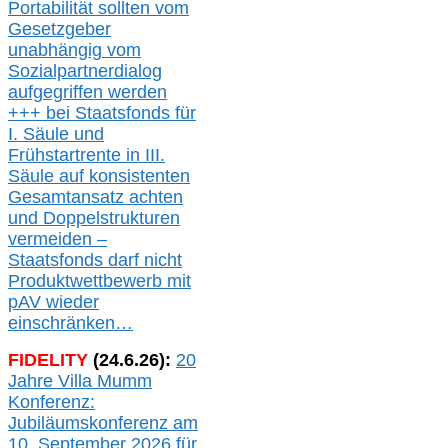
Portabilität sollten vom
Gesetzgeber
unabhängig vom
Sozialpartnerdialog
aufgegriffen werden
+++ bei
Staatsfonds für
I.
Säule
und
Frühstartrente in
III.
Säule auf konsistenten
Gesamtansatz achte
n
und Doppelstrukturen
verme
i
den –
Staatsfonds
darf nicht
Produktwettbewerb
mit
pAV
wieder
einschränken…
FIDELITY
(
24
.
6
.2
6
):
20
Jahre Villa Mumm
Konferenz:
Jubiläumskonferenz am
10. September 2026 für