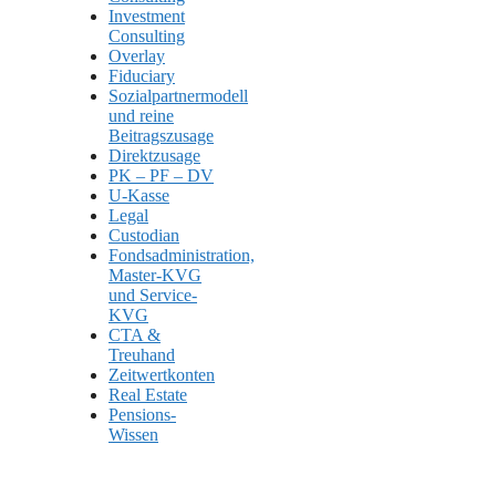
Investment
Consulting
Overlay
Fiduciary
Sozialpartnermodell
und reine
Beitragszusage
Direktzusage
PK – PF – DV
U-Kasse
Legal
Custodian
Fondsadministration,
Master-KVG
und Service-
KVG
CTA &
Treuhand
Zeitwertkonten
Real Estate
Pensions-
Wissen