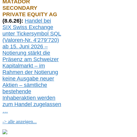
MATADOR
SECONDARY
PRIVATE EQUITY AG
(
8
.
6.26
):
Handel bei
SIX Swiss Exchange
unter Tickersymbol SQL
(Valoren-Nr. 4’279’720)
ab 15. Juni 2026 –
Notierung
stärkt die
Präsenz am Schweizer
Kapitalmarkt –
i
m
Rahmen der
N
otierung
keine
Ausgabe
neue
r
Aktien – sämtliche
bestehende
Inhaberaktien werden
zum Handel zugelassen
…
-> alle anzeigen...