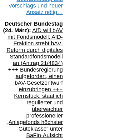
Vorschlags
und
neue
r
Ansatz
nötig…
Deutscher Bundestag
(
24
. März):
AfD will b
AV
mit Fondsmodell: AfD-
Fraktion strebt
bAV-
Reform durch digitales
Standardfondsmodell
an
(
Antrag 21/4834)
+++
Bundesregierung
aufgefordert, einen
bAV-
Gesetzentwurf
einzubringen
+++
Kernstück: staatlich
regulierter und
überwachter
professioneller
„Anlagefonds höchster
Güteklasse“
unter
BaFin-
Aufsicht