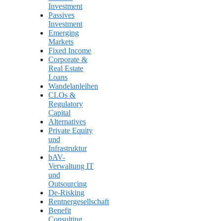
Investment
Passives
Investment
Emerging
Markets
Fixed Income
Corporate &
Real Estate
Loans
Wandelanleihen
CLOs &
Regulatory
Capital
Alternatives
Private Equity
und
Infrastruktur
bAV-
Verwaltung IT
und
Outsourcing
De-Risking
Rentnergesellschaft
Benefit
Consulting