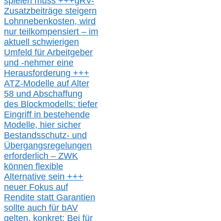
spielen muss
+++
gRV-
Zusatzb
eiträge steigern
Lohnnebenkosten,
wird
nur t
eilkompensiert – im
aktuell schwierigen
Umfeld für Arbeitgeber
und -nehmer eine
Herausforderung
+++
ATZ-M
odelle auf Alter
58 und Abschaffung
des Blockmodells: tiefer
Eingriff in bestehende
Modelle,
hier
siche
r
Bestandsschutz- und
Übergangsregelungen
erforderlich –
ZWK
können
flexible
Alternative
sein
+++
neuer
Fokus auf
Rendite
statt
Garantien
sollte
auch für bAV
gelten, k
onkret:
Bei
für