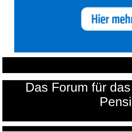
Zum
Inhalt
springen
Das Forum für das 
Pens