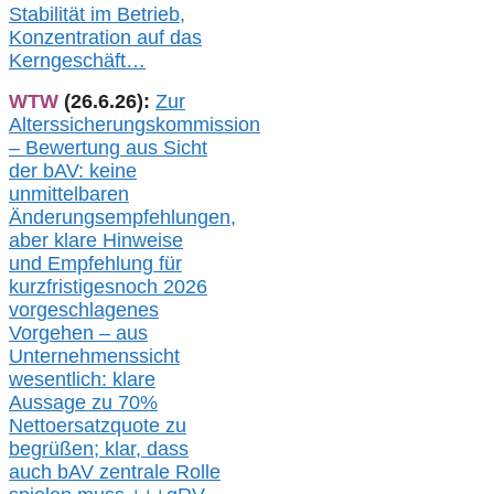
Stabilität im Betrieb,
Konzentration auf das
Kerngeschäft…
WTW
(26.6.26):
Zur
Alterssicherungskommission
– Bewertung aus Sicht
der bAV:
keine
u
nmittelbare
n
Änderungsempfehlungen,
aber klare Hinweise
und Empfehlung für
kurzfristig
es
noch 2026
vorgeschlagenes
Vorgehen –
a
us
Unternehmenssicht
wesentlic
h
: klare
Aussage
zu
70%
Nettoersatzquote zu
begrüßen;
klar,
dass
auch b
AV zentrale Rolle