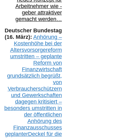
Arbeitnehmer
wie
-
geber attraktiver
gemacht werden…
Deutscher Bundestag
(16. März):
Anhörung –
Kostenhöhe bei der
Altersvorsorgereform
umstritten – geplante
Reform von
Finanzwirtschaft
grundsätzlich begrüßt,
von
Verbraucherschützern
und Gewerkschaften
dagegen kritisiert –
besonders umstritten in
der öffentlichen
Anhörung des
Finanzausschusses
geplanterDeckel für die