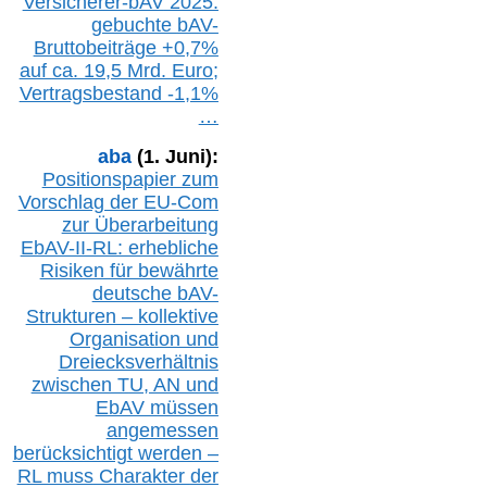
Versicherer-bAV
2025:
gebuchte
bAV-
Bruttobeiträge
+
0,7%
auf
ca.
19,5 M
rd.
Euro;
Vertragsbestand -1,1%
…
aba
(1. Juni):
Positionspapier zum
Vorschlag der EU-Com
zur Überarbeitung
EbAV-II-RL: erhebliche
Risiken für bewährte
deutsche bAV-
Strukturen – kollektive
Organisation und
D
reiecksverhältnis
zwischen T
U, AN und
EbAV müssen
angemessen
berücksichtig
t werd
en –
RL muss
Charakter
d
er