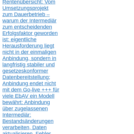
Rentenübersicht: Vom
Umsetzungsprojekt
zum Dauerbetrieb –
warum der Intermediär
zum entscheidenden
Erfolgsfaktor geworden
ist: eigentliche
Herausforderung liegt
nicht in der einmaligen
Anbindung, sondern in
langfristig stabile
r
und
gesetzeskonforme
r
Datenbereitstellung;
Anbindung endet nicht
mit dem Go-live
+++
für
viele EbAV ein Modell
bewährt: Anbindung
über zugelassenen
Intermediär:
Bestandsänderungen
verarbeite
n
, Daten
aktualisier
en,
Fehler