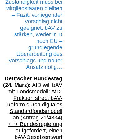
Zuständigkeit
muss bei
Mitgliedstaaten
bleiben
– Fazit:
vorliegende
r
Vorschlag nicht
geeignet,
bAV
zu
stärken, weder in D
noch EU –
g
rundlegende
Überarbeitung des
Vorschlags
und
neue
r
Ansatz
nötig…
Deutscher Bundestag
(
24
. März):
AfD will b
AV
mit Fondsmodell: AfD-
Fraktion strebt
bAV-
Reform durch digitales
Standardfondsmodell
an
(
Antrag 21/4834)
+++
Bundesregierung
aufgefordert, einen
bAV-
Gesetzentwurf