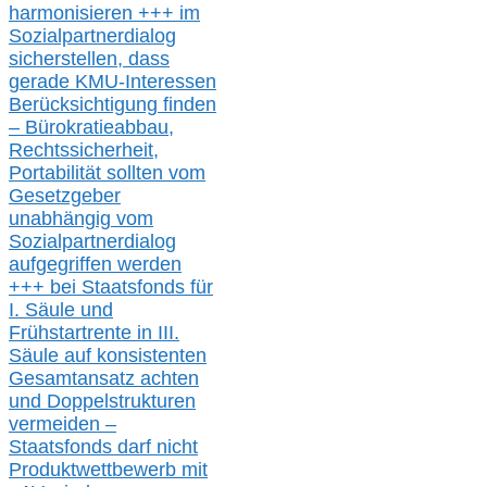
harmonisieren
+++ im
Sozialpartnerdialog
s
icher
stellen,
dass
gerade
KMU-
Interessen
Berücksichtigung finden
– Bürokratieabbau,
Rechtssicherheit,
Portabilität sollten vom
Gesetzgeber
unabhängig vom
Sozialpartnerdialog
aufgegriffen werden
+++ bei
Staatsfonds für
I.
Säule
und
Frühstartrente in
III.
Säule auf konsistenten
Gesamtansatz achte
n
und Doppelstrukturen
verme
i
den –
Staatsfonds
darf nicht
Produktwettbewerb
mit