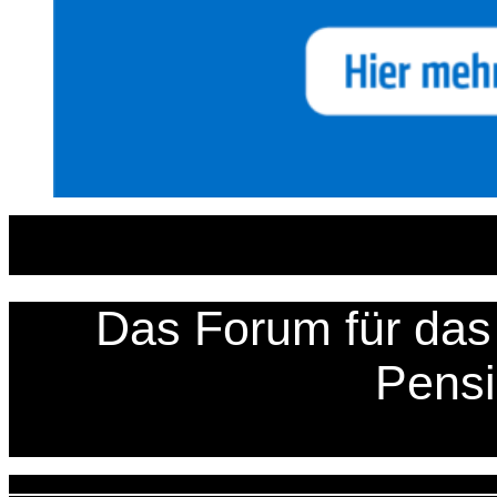
Zum
Inhalt
springen
Das Forum für das 
Pens