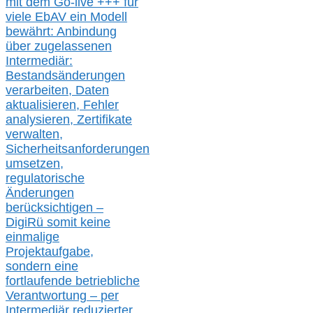
mit dem Go-live
+++
für
viele EbAV ein Modell
bewährt: Anbindung
über zugelassenen
Intermediär:
Bestandsänderungen
verarbeite
n
, Daten
aktualisier
en,
Fehler
analysier
en
, Zertifikate
verwalte
n
,
Sicherheitsanforderungen
umsetz
en,
regulatorische
Änderungen
berücksichtigen –
DigiRü somit keine
einmalige
Projektaufgabe,
sondern eine
fortlaufende betriebliche
Verantwortung –
per
Intermediär redu
zierter