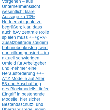
Vorgehen –
a
us
Unternehmenssicht
wesentlic
h
: klare
Aussage
zu
70%
Nettoersatzquote zu
begrüßen;
klar,
dass
auch b
AV zentrale Rolle
spielen muss
+++
gRV-
Zusatzb
eiträge steigern
Lohnnebenkosten,
wird
nur t
eilkompensiert – im
aktuell schwierigen
Umfeld für Arbeitgeber
und -nehmer eine
Herausforderung
+++
ATZ-M
odelle auf Alter
58 und Abschaffung
des Blockmodells: tiefer
Eingriff in bestehende
Modelle,
hier
siche
r
Bestandsschutz- und
Übergangsregelungen