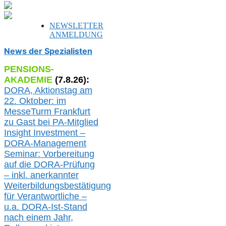
NEWSLETTER
ANMELDUNG
News der Spezialisten
PENSIONS-
AKADEMIE
(
7
.
8
.26):
DORA, A
ktionstag am
22. Oktober:
im
MesseTurm Frankfurt
zu
Gast bei
PA-
Mitglied
Insight Investment –
DORA-Management
Seminar: Vorbereitung
auf die DORA-Prüfung
– inkl. anerkannter
Weiterbildungsbestätigung
für Verantwortliche –
u.a.
DORA-Ist-Stand
nach einem Jahr,