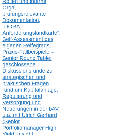
Rollen und interne
Orga,
prüfungsrelevante
Dokumentation,
„DORA-
Anforderungslandkarte“,
Self-Assessment des
eigenen Reifegrads,
Praxis-
Fallbeispiele –
Senior Round Table:
geschlossene
Diskussionsrunde
zu
strategischen und
praktischen Fragen
rund um Kapitalanlage,
Regulierung und
Versorgung und
Neuerungen in der b
AV,
u.a. mit
Ulrich Gerhard
(Senior
Portfoliomanager High
Yield, Insight