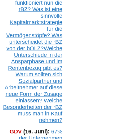
funktioniert nun die
r
BZ
? Was ist eine
sinnvolle
Kapitalmarktstrategie
für die
Vermögenstöpfe? Was
unterscheidet die r
BZ
von der b
OLZ
?
Welche
Unterschiede in der
Ansparphase
und im
Rentenbezug gibt es?
Warum sollten sich
Sozialpartner und
Arbeitnehmer auf diese
neue Form der Zusage
einlassen? Welche
Besonderheiten der rBZ
muss man in Kauf
nehmen?
GDV
(16. Juni):
67%
der Unternehmen