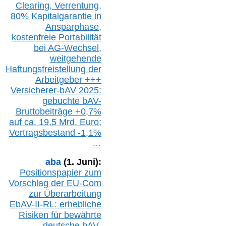
Clearing,
Verrentung,
80% Kapitalgarantie in
Ansparphase,
k
ostenfreie Portabilität
bei A
G-We
chsel,
w
eitgehende
Haftungsfreistellung der
Arbeitgeber +++
Versicherer-bAV
2025:
gebuchte
bAV-
Bruttobeiträge
+
0,7%
auf
ca.
19,5 M
rd.
Euro;
Vertragsbestand -1,1%
…
aba
(1. Juni):
Positionspapier zum
Vorschlag der EU-Com
zur Überarbeitung
EbAV-II-RL: erhebliche
Risiken für bewährte
deutsche bAV-