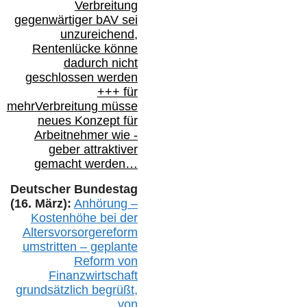
Verbreitung
gegenwärtiger bAV
sei
unzureichend,
Rentenlücke könne
dadurch nicht
geschlossen werden
+++ für
mehr
Verbreitung müsse
neues Konzept für
Arbeitnehmer
wie
-
geber attraktiver
gemacht werden…
Deutscher Bundestag
(16. März):
Anhörung –
Kostenhöhe bei der
Altersvorsorgereform
umstritten – geplante
Reform von
Finanzwirtschaft
grundsätzlich begrüßt,
von