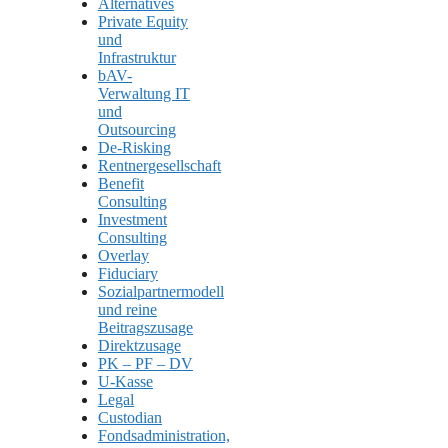
Alternatives
Private Equity
und
Infrastruktur
bAV-
Verwaltung IT
und
Outsourcing
De-Risking
Rentnergesellschaft
Benefit
Consulting
Investment
Consulting
Overlay
Fiduciary
Sozialpartnermodell
und reine
Beitragszusage
Direktzusage
PK – PF – DV
U-Kasse
Legal
Custodian
Fondsadministration,