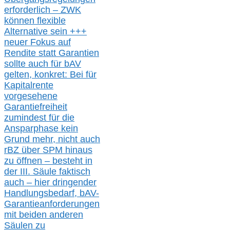
erforderlich –
ZWK
können
flexible
Alternative
sein
+++
neuer
Fokus auf
Rendite
statt
Garantien
sollte
auch für bAV
gelten, k
onkret:
Bei
für
Kapitalrente
vorgesehene
Garantiefreiheit
zumindest für die
Ansparphase
kein
Grund mehr
, nicht auch
r
BZ
über S
PM
hinaus
zu öffnen –
besteht in
der III.
Säule
faktisch
auch – hier
dringender
Handlungsbedarf,
bAV-
Garantieanforderungen
mit beiden anderen
Säulen zu