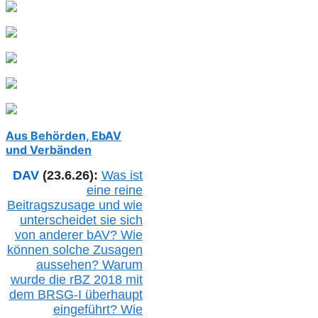
Aus Behörden, EbAV
und Verbänden
DAV
(23.6.26):
Was ist
eine reine
Beitragszusage und wie
unterscheidet sie sich
von anderer b
AV
? Wie
können solche Zusagen
aussehen? Warum
wurde die r
BZ
2018 mit
dem B
RSG-
I überhaupt
eingeführt? Wie