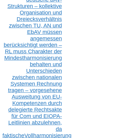
Strukturen – kollektive
Organisation und
D
reiecksverhältnis
zwischen T
U, AN und
EbAV müssen
angemessen
berücksichtig
t werd
en –
RL muss
Charakter
d
er
Mindestharmonisierung
behalten
und
Unterschieden
zwischen nationalen
S
ystemen Rechnung
tragen – vorgesehene
Ausweitung von EU-
Kompetenzen durch
delegierte Rechtsakte
für Com
und EIOPA-
Leitlinien ab
zul
ehn
en,
da
faktisch
e
Vollharmonisierung