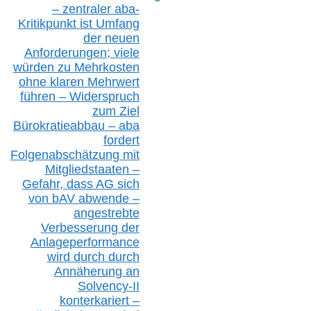
–
z
entraler
aba-
Kritikpunkt ist Umfang
der neuen
Anforderungen;
vi
ele
würden zu Mehrkosten
ohne klare
n
Mehrwert
führen –
Widerspruch
zum Ziel
Bürokratieabbau – aba
fordert
Folgenabschätzung
mit
Mitgliedstaaten –
Gefahr, dass AG sich
von bAV abwende –
angestrebte
Verbesserung der
Anlageperformance
wird durch durch
Annäherung an
Solvency-II
konterkariert –