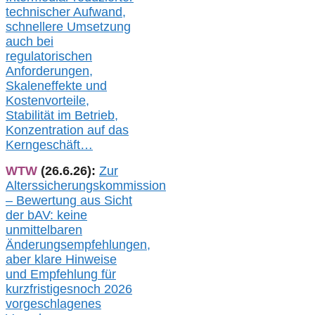
technischer Aufwand,
s
chnellere Umsetzung
auch
bei
regulatorischen
Anforderungen,
Skaleneffekte und
Kostenvorteile,
Stabilität im Betrieb,
Konzentration auf das
Kerngeschäft…
WTW
(26.6.26):
Zur
Alterssicherungskommission
– Bewertung aus Sicht
der bAV:
keine
u
nmittelbare
n
Änderungsempfehlungen,
aber klare Hinweise
und Empfehlung für
kurzfristig
es
noch 2026
vorgeschlagenes