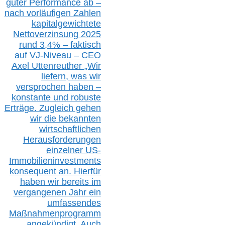
guter Performance ab –
n
ach vorläufigen Zahlen
kapitalgewichtete
Nettoverzinsung 2025
rund 3,4% – faktisch
auf V
J-Niveau – CEO
Axel Uttenreuther
„Wir
liefern, was wir
versprochen haben –
konstante und robuste
Erträge. Zugleich gehen
wir die bekannten
wirtschaftlichen
Herausforderungen
einzelner US-
Immobilieninvestments
konsequent an. Hierfür
haben wir bereits im
vergangenen Jahr ein
umfassendes
Maßnahmenprogramm
angekündigt. Auch