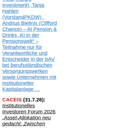
Investment), Tanja
Hahlen
(Vorst
and
PKDW) ,
Andrius Bielinis (Clifford
Chance) – AI Pension &
Drinks „KI in der
Pensionswelt“ –
Teilnahme nur für
Verantwortliche und
Entscheider in der bAV
bei berufsständischen
V
er
sorgungswerken
sowie Unternehmen mit
institutioneller
Kapitalanlage …
CACEIS
(
31
.
7
.2
6
):
Institutionelle
s
Investoren Forum 2026
„Asset-Allokation neu
gedacht: Zwischen