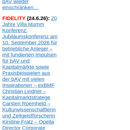
pAV
wieder
einschränken…
FIDELITY
(
24
.
6
.2
6
):
20
Jahre Villa Mumm
Konferenz:
Jubiläumskonferenz am
10. September 2026 für
betriebliche Anleger –
mit fundierten Impulsen
für bAV und
Kapitalmärkte
sowie
Praxisbeispielen aus
der bAV
mit
vielen
Inspirationen –
exBMF
Christian Lindner –
Kapitalmarktstratege
Carsten Roemheld –
Kulturwissenschaftlerin
und Zeitgeistforscherin
Kirstine Fratz – Opella
Director Corporate