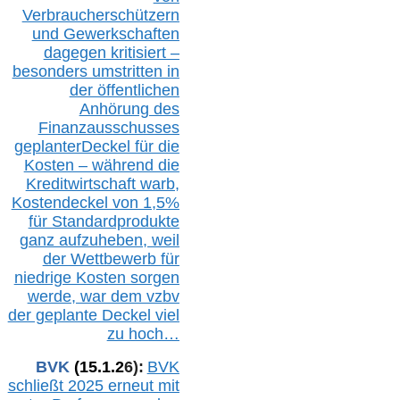
Verbraucherschützern
und Gewerkschaften
dagegen kritisiert –
besonders umstritten in
der öffentlichen
Anhörung des
Finanzausschusses
geplanterDeckel für die
Kosten – während die
Kreditwirtschaft warb,
Kostendeckel von 1,5%
für Standardprodukte
ganz aufzuheben, weil
der Wettbewerb für
niedrige Kosten sorgen
werde, war dem vzbv
der geplante Deckel viel
zu hoch…
BVK
(1
5
.
1
.2
6
):
BVK
schließt 2025 erneut mit