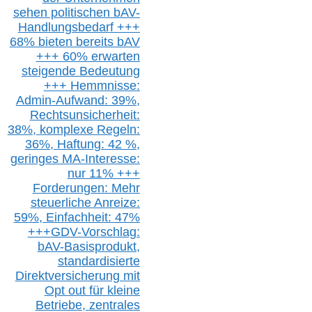
sehen politischen
bAV-
Handlungsbedarf
+++
68% bieten bereits bAV
+++ 60% erwarten
steigende
Bedeutung
+++ Hemmnisse:
Admin-A
ufwand: 39%,
Rechtsunsicherheit:
38%,
k
omplexe Regeln:
36%,
H
aftung: 42 %,
g
eringes M
A-I
nteresse:
nur 11% +++
Forderungen: Mehr
steuerliche Anreize:
59%, Einfach
heit:
47%
+++
GDV-Vorschlag:
bAV-Basisprodukt,
s
tandardisierte
Direktversicherung
mit
Opt out
für kleine
Betriebe,
z
entrale
s