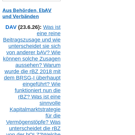
Aus Behörden, EbAV
und Verbänden
DAV
(23.6.26):
Was ist
eine reine
Beitragszusage und wie
unterscheidet sie sich
von anderer b
AV
? Wie
können solche Zusagen
aussehen? Warum
wurde die r
BZ
2018 mit
dem B
RSG-
I überhaupt
eingeführt? Wie
funktioniert nun die
r
BZ
? Was ist eine
sinnvolle
Kapitalmarktstrategie
für die
Vermögenstöpfe? Was
unterscheidet die r
BZ
von der b
OLZ
?
Welche