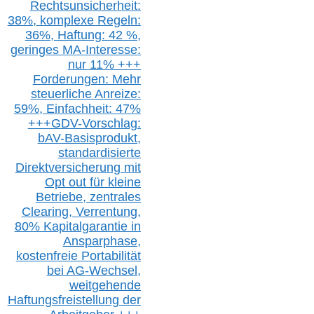
Rechtsunsicherheit:
38%,
k
omplexe Regeln:
36%,
H
aftung: 42 %,
g
eringes M
A-I
nteresse:
nur 11% +++
Forderungen: Mehr
steuerliche Anreize:
59%, Einfach
heit:
47%
+++
GDV-Vorschlag:
bAV-Basisprodukt,
s
tandardisierte
Direktversicherung
mit
Opt out
für kleine
Betriebe,
z
entrale
s
Clearing,
Verrentung,
80% Kapitalgarantie in
Ansparphase,
k
ostenfreie Portabilität
bei A
G-We
chsel,
w
eitgehende
Haftungsfreistellung der