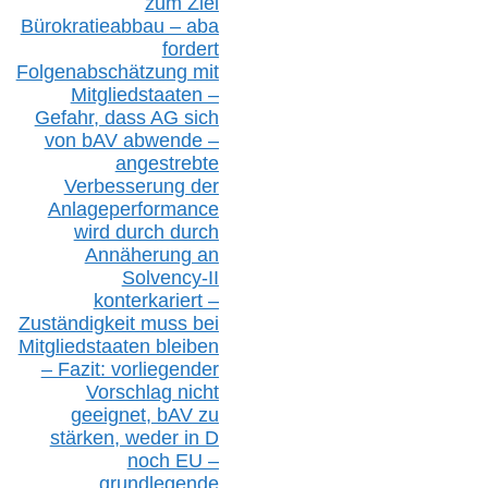
zum Ziel
Bürokratieabbau – aba
fordert
Folgenabschätzung
mit
Mitgliedstaaten –
Gefahr, dass AG sich
von bAV abwende –
angestrebte
Verbesserung der
Anlageperformance
wird durch durch
Annäherung an
Solvency-II
konterkariert –
Zuständigkeit
muss bei
Mitgliedstaaten
bleiben
– Fazit:
vorliegende
r
Vorschlag nicht
geeignet,
bAV
zu
stärken, weder in D
noch EU –
g
rundlegende