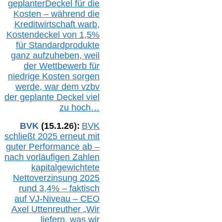
geplanterDeckel für die
Kosten – während die
Kreditwirtschaft warb,
Kostendeckel von 1,5%
für Standardprodukte
ganz aufzuheben, weil
der Wettbewerb für
niedrige Kosten sorgen
werde, war dem vzbv
der geplante Deckel viel
zu hoch…
BVK
(1
5
.
1
.2
6
):
BVK
schließt 2025 erneut mit
guter Performance ab –
n
ach vorläufigen Zahlen
kapitalgewichtete
Nettoverzinsung 2025
rund 3,4% – faktisch
auf V
J-Niveau – CEO
Axel Uttenreuther
„Wir
liefern, was wir