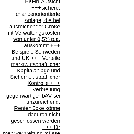
BaFin-
Aufsicht
+++
sichere,
chancenorientierte
Anlage, die bei
ausreichender Größe
mit Verwaltungskosten
von unter 0,5% p.a.
auskommt
+++
Beispiele Schweden
und
UK +++
Vorteile
marktwirtschaftlicher
Kapitalanlage
und
Sicherheit staatlicher
Kontrolle
+++
Verbreitung
gegenwärtiger bAV
sei
unzureichend,
Rentenlücke könne
dadurch nicht
geschlossen werden
+++ für
mehr
Verbreitung müsse