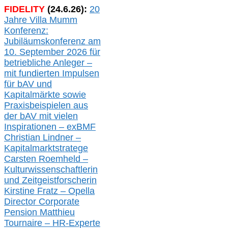
FIDELITY
(
24
.
6
.2
6
):
20
Jahre Villa Mumm
Konferenz:
Jubiläumskonferenz am
10. September 2026 für
betriebliche Anleger –
mit fundierten Impulsen
für bAV und
Kapitalmärkte
sowie
Praxisbeispielen aus
der bAV
mit
vielen
Inspirationen –
exBMF
Christian Lindner –
Kapitalmarktstratege
Carsten Roemheld –
Kulturwissenschaftlerin
und Zeitgeistforscherin
Kirstine Fratz – Opella
Director Corporate
Pension Matthieu
Tournaire – HR-Experte