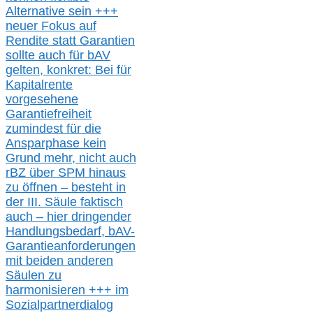
Alternative
sein
+++
neuer
Fokus auf
Rendite
statt
Garantien
sollte
auch für bAV
gelten, k
onkret:
Bei
für
Kapitalrente
vorgesehene
Garantiefreiheit
zumindest für die
Ansparphase
kein
Grund mehr
, nicht auch
r
BZ
über S
PM
hinaus
zu öffnen –
besteht in
der III.
Säule
faktisch
auch – hier
dringender
Handlungsbedarf,
bAV-
Garantieanforderungen
mit beiden anderen
Säulen zu
harmonisieren
+++ im
Sozialpartnerdialog