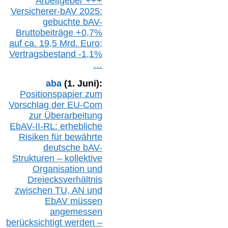
Arbeitgeber +++
Versicherer-bAV
2025:
gebuchte
bAV-
Bruttobeiträge
+
0,7%
auf
ca.
19,5 M
rd.
Euro;
Vertragsbestand -1,1%
…
aba
(1. Juni):
Positionspapier zum
Vorschlag der EU-Com
zur Überarbeitung
EbAV-II-RL: erhebliche
Risiken für bewährte
deutsche bAV-
Strukturen – kollektive
Organisation und
D
reiecksverhältnis
zwischen T
U, AN und
EbAV müssen
angemessen
berücksichtig
t werd
en –