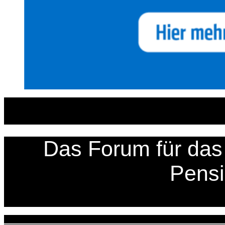
Zum
Inhalt
springen
Das Forum für das 
Pens