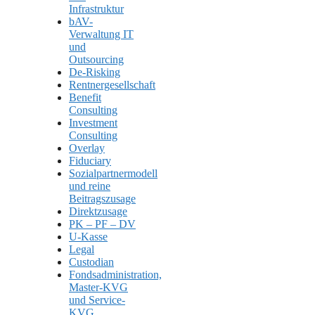
Infrastruktur
bAV-
Verwaltung IT
und
Outsourcing
De-Risking
Rentnergesellschaft
Benefit
Consulting
Investment
Consulting
Overlay
Fiduciary
Sozialpartnermodell
und reine
Beitragszusage
Direktzusage
PK – PF – DV
U-Kasse
Legal
Custodian
Fondsadministration,
Master-KVG
und Service-
KVG