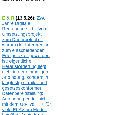
E
&
R
(
13.5.
26):
Zwei
Jahre Digitale
Rentenübersicht: Vom
Umsetzungsprojekt
zum Dauerbetrieb –
warum der Intermediär
zum entscheidenden
Erfolgsfaktor geworden
ist: eigentliche
Herausforderung liegt
nicht in der einmaligen
Anbindung, sondern in
langfristig stabile
r
und
gesetzeskonforme
r
Datenbereitstellung;
Anbindung endet nicht
mit dem Go-live
+++
für
viele EbAV ein Modell