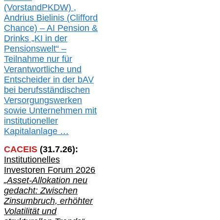
(Vorst
and
PKDW) ,
Andrius Bielinis (Clifford
Chance) – AI Pension &
Drinks „KI in der
Pensionswelt“ –
Teilnahme nur für
Verantwortliche und
Entscheider in der bAV
bei berufsständischen
V
er
sorgungswerken
sowie Unternehmen mit
institutioneller
Kapitalanlage …
CACEIS
(
31
.
7
.2
6
):
Institutionelle
s
Investoren Forum 2026
„Asset-Allokation neu
gedacht: Zwischen
Zinsumbruch, erhöhter
Volatilität und