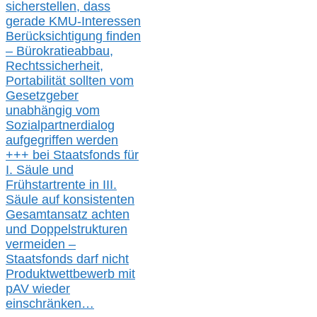
s
icher
stellen,
dass
gerade
KMU-
Interessen
Berücksichtigung finden
– Bürokratieabbau,
Rechtssicherheit,
Portabilität sollten vom
Gesetzgeber
unabhängig vom
Sozialpartnerdialog
aufgegriffen werden
+++ bei
Staatsfonds für
I.
Säule
und
Frühstartrente in
III.
Säule auf konsistenten
Gesamtansatz achte
n
und Doppelstrukturen
verme
i
den –
Staatsfonds
darf nicht
Produktwettbewerb
mit
pAV
wieder
einschränken…