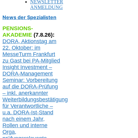
NEWSLETTER
ANMELDUNG
News der Spezialisten
PENSIONS-
AKADEMIE
(
7
.
8
.26):
DORA, A
ktionstag am
22. Oktober:
im
MesseTurm Frankfurt
zu
Gast bei
PA-
Mitglied
Insight Investment –
DORA-Management
Seminar: Vorbereitung
auf die DORA-Prüfung
– inkl. anerkannter
Weiterbildungsbestätigung
für Verantwortliche –
u.a.
DORA-Ist-Stand
nach einem Jahr,
Rollen und interne
Orga,