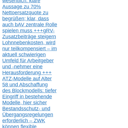
wesentlic
h
: klare
Aussage
zu
70%
Nettoersatzquote zu
begrüßen;
klar,
dass
auch b
AV zentrale Rolle
spielen muss
+++
gRV-
Zusatzb
eiträge steigern
Lohnnebenkosten,
wird
nur t
eilkompensiert – im
aktuell schwierigen
Umfeld für Arbeitgeber
und -nehmer eine
Herausforderung
+++
ATZ-M
odelle auf Alter
58 und Abschaffung
des Blockmodells: tiefer
Eingriff in bestehende
Modelle,
hier
siche
r
Bestandsschutz- und
Übergangsregelungen
erforderlich –
ZWK
können
flexible