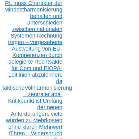
RL muss
Charakter
d
er
Mindestharmonisierung
behalten
und
Unterschieden
zwischen nationalen
S
ystemen Rechnung
tragen – vorgesehene
Ausweitung von EU-
Kompetenzen durch
delegierte Rechtsakte
für Com
und EIOPA-
Leitlinien ab
zul
ehn
en,
da
faktisch
e
Vollharmonisierung
–
z
entraler
aba-
Kritikpunkt ist Umfang
der neuen
Anforderungen;
vi
ele
würden zu Mehrkosten
ohne klare
n
Mehrwert
führen –
Widerspruch