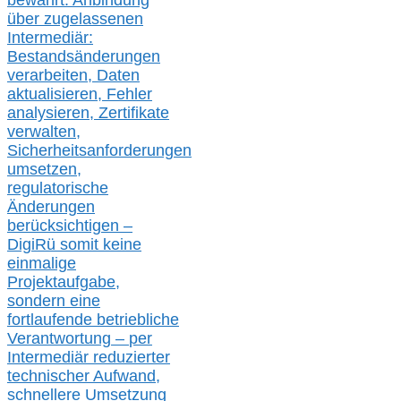
bewährt: Anbindung
über zugelassenen
Intermediär:
Bestandsänderungen
verarbeite
n
, Daten
aktualisier
en,
Fehler
analysier
en
, Zertifikate
verwalte
n
,
Sicherheitsanforderungen
umsetz
en,
regulatorische
Änderungen
berücksichtigen –
DigiRü somit keine
einmalige
Projektaufgabe,
sondern eine
fortlaufende betriebliche
Verantwortung –
per
Intermediär redu
zierter
technischer Aufwand,
s
chnellere Umsetzung