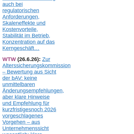
auch
bei
regulatorischen
Anforderungen,
Skaleneffekte und
Kostenvorteile,
Stabilität im Betrieb,
Konzentration auf das
Kerngeschäft…
WTW
(26.6.26):
Zur
Alterssicherungskommission
– Bewertung aus Sicht
der bAV:
keine
u
nmittelbare
n
Änderungsempfehlungen,
aber klare Hinweise
und Empfehlung für
kurzfristig
es
noch 2026
vorgeschlagenes
Vorgehen –
a
us
Unternehmenssicht