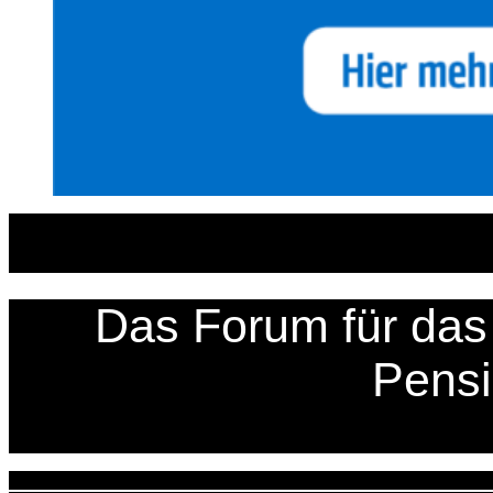
Zum
Inhalt
springen
Das Forum für das 
Pens