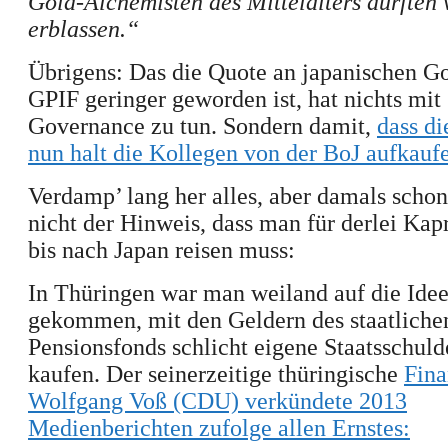
Gold-Alchemisten des Mittelalters dürften 
erblassen.“
Übrigens: Das die Quote an japanischen G
GPIF geringer geworden ist, hat nichts mi
Governance zu tun. Sondern damit,
dass di
nun halt die Kollegen von der BoJ aufkauf
Verdamp’ lang her
alles
, aber damals schon
nicht der Hinweis, dass man für derlei Kapr
bis nach Japan reisen muss
:
In Thüringen war man
weiland auf die Ide
gekommen, mit den Geldern des staatliche
Pensionsfonds schlicht eigene Staatsschuld
kaufen. Der seinerzeitige thüringische
Fina
Wolfgang Voß (CDU) verkündete 2013
Medienberichten zufolge allen Ernstes
: