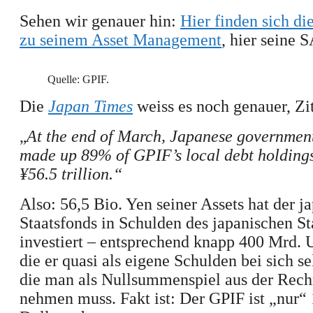
Sehen wir genauer hin:
Hier finden sich d
zu seinem Asset Management
, hier seine 
Quelle: GPIF.
Die
Japan Times
weiss es noch genauer, Zit
„
At the end of March, Japanese governmen
made up 89% of GPIF’s local debt holding
¥56.5 trillion.“
Also: 56,5 Bio. Yen seiner Assets hat der j
Staatsfonds in Schulden des japanischen St
investiert – entsprechend knapp 400 Mrd. 
die er
quasi
als eigene Schulde
n
bei sich se
die man als Nullsummenspiel aus der Rec
nehmen muss. Fakt ist:
D
er GPIF ist „nur“