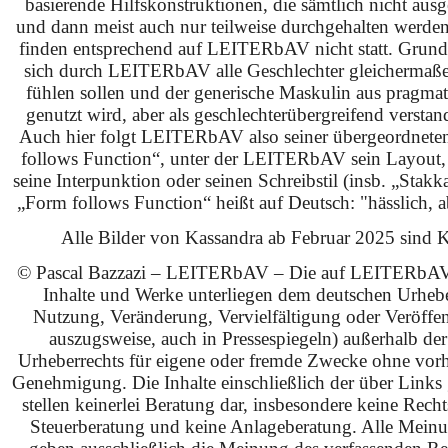
basierende Hilfskonstruktionen, die sämtlich nicht ausg
und dann meist auch nur teilweise durchgehalten werden
finden entsprechend auf LEITERbAV nicht statt. Grundsä
sich durch LEITERbAV alle Geschlechter gleichermaß
fühlen sollen und der generische Maskulin aus pragma
genutzt wird, aber als geschlechterübergreifend verstan
Auch hier folgt LEITERbAV also seiner übergeordnet
follows Function“, unter der LEITERbAV sein Layout,
seine Interpunktion oder seinen Schreibstil (insb. „Stakk
„Form follows Function“ heißt auf Deutsch: "hässlich, ab
Alle Bilder von Kassandra ab Februar 2025 sind KI
© Pascal Bazzazi – LEITERbAV – Die auf LEITERbAV 
Inhalte und Werke unterliegen dem deutschen Urhebe
Nutzung, Veränderung, Vervielfältigung oder Veröffe
auszugsweise, auch in Pressespiegeln) außerhalb de
Urheberrechts für eigene oder fremde Zwecke ohne vorhe
Genehmigung. Die Inhalte einschließlich der über Links g
stellen keinerlei Beratung dar, insbesondere keine Rech
Steuerberatung und keine Anlageberatung. Alle Mein