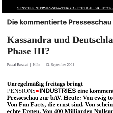
MENSCHEN
INTERVIEWS
EbAV
EUROPA
RECHT & AUFSICHT
CONS
Die kommentierte Presseschau 
Kassandra und Deutschla
Phase III?
Pascal Bazzazi
Köln
13. September 2024
Unregelmäßig freitags bringt
●
INDUSTRIES
PENSIONS
eine komment
Presseschau zur bAV. Heute:
Von ewig to
Von Fun Facts, die ernst sind. Von schei
echte Ersten. Von 400 Milliarden Nulls