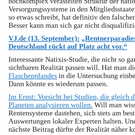
hochkomplex verästelten Struktur der nati
Versorgungssysteme in den Mitgliedsstaate
so etwas schreibt, hat definitiv den falsche
Besser kann man sich gar nicht disqualifizi
VJ.de (13. September):
„Rentnerparadie
Deutschland rückt auf Platz acht vor.“
Interessante Natixis-Studie, die nicht so ga
sichtbaren Realität passen will. Hat man d
Flaschenpfandes
in die Untersuchung einb
Dann könnte es wiederum passen.
Im Ernst:
Vorsicht bei Studien, die gleich 
Planeten analysieren wollen
.
Will man wiss
Rentensysteme dastehen, sich stets am best
Auswertungen lokaler Experten halten. Un
nächste Beitrag dürfte der Realität näher