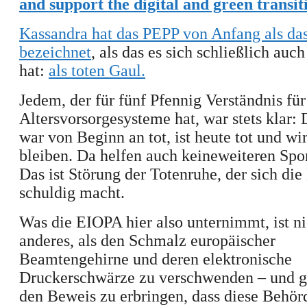
and support the digital and green transit
Kassandra hat das PEPP von Anfang als da
bezeichnet
,
als das
es
sich
schließlich auc
hat
:
als
tote
n
Gaul.
Jedem, der für fünf Pfennig Verständnis für
Altersvorsorgesysteme hat, war stets klar: 
war von
Beginn an
tot, ist heute tot und w
bleiben. D
a
helfen
auch
keine
weiteren
Spo
Das ist Störung der Totenruhe, der sich di
schuldig macht.
Was die EIOPA hier als
o
unternimmt, ist ni
anderes, als den Schmalz europäischer
Beamtengehirne und deren elektronische
Druckerschwärze zu verschwenden – und gl
den Beweis zu erbringen, dass diese Behörd