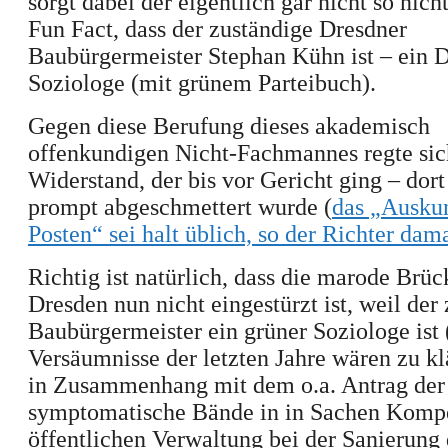
sorgt dabei der
eigentlich gar nicht so nic
Fun Fact, dass der zuständige Dresdner
Baubürgermeister Stephan Kühn
ist –
ein 
Soziologe (mit grünem Parteibuch).
Gegen diese Berufung dieses a
kademisch
offenkundigen Nicht-Fachmannes regte sich
Widerstand, der bis vor Gericht ging – dor
prompt
abgeschmettert wurde
(
das „Ausku
Posten“ sei halt üblich, so der Richter dam
Richtig ist natürlich, dass die marode Brü
Dresden nun nicht eingestürzt ist, weil der
Baubürgermeister ein grüner Soziologe ist 
Versäumnisse der letzten Jahre wären zu kl
in Zusammenhang mit dem o.a. Antrag der
symptomatische Bände in in Sachen Komp
öffentlichen Verwaltung bei der Sanierung 