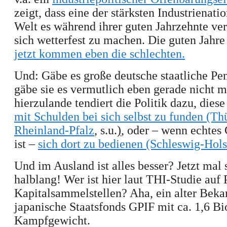
zeigt, dass eine der stärksten Industrienati
Welt es während ihrer guten Jahrzehnte
ver
sich wetterfest zu machen
. Die guten Jahre
jetzt kommen eben die schlechten
.
Und: Gäbe es große deutsche staatliche Pe
gäbe sie es vermutlich
eben gerade
nicht m
hierzulande tendiert die Politik dazu, dies
mit Schulden bei sich selbst zu funden (Th
Rheinland-Pfalz
,
s.u.
)
, oder – wenn echtes 
ist –
sich dort zu bedienen (Schleswig-Hol
Und im Ausland ist alles besser? Jetzt mal
halblang! Wer ist hier laut
THI-
Studie auf 
Kapitalsammelstellen? Aha,
ein alter Beka
japanische Staatsfonds GPIF mit ca. 1,6 B
Kampfgewicht.