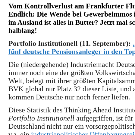
Vom Kontrollverlust am Frankfurter Flu
Endli
ch:
Die Wende bei Gewerbeimmos i
im Ausland ist alles in Butter? Jetzt mal s
halblang!
Portfolio Institutionell (11. September):
fünf deutsche Pensionsanleger in den To
Die (niedergehende) Industriemacht Deuts
immer noch eine der größten Volkswirtscha
Welt, belegt mit ihrer größten Kapitalsamm
BVK global nur Platz 32
dieser Liste
, und
kommen Deutsche nur noch ferner liefen.
Diese Statistik des Thinking Ahead Institut
Portfolio Institutionell
aufgegriffen, ist
für
Deutschland
nicht nur
ein vorsorgepolitisc
v
.a.
ein
industriepolitischer Offenbarungse