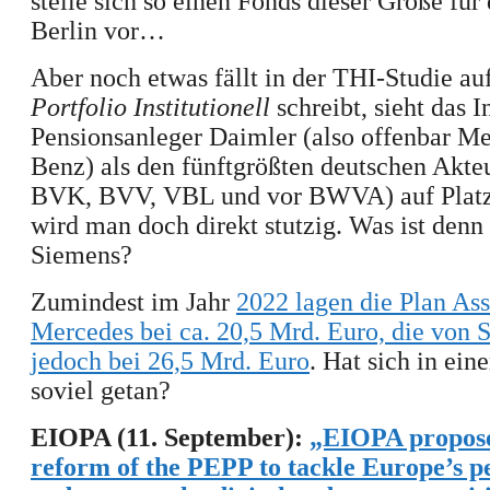
stelle sich so einen Fonds dieser Größe für
Berlin vor…
Aber noch etwas fällt in der
THI-
Studie au
Portfolio Institutionell
schreibt, sieht das I
Pensionsanleger Daimler (
also offenbar M
Benz) als den fünftgrößten deutschen Akte
BVK, BVV, VBL und vor BWVA
)
auf Plat
wird man doch direkt stutzig.
W
as ist
denn
Siemens?
Zumindest im Jahr
2022 lagen die Plan Ass
Mercedes bei ca. 20,5 Mrd. Euro, die von 
jedoch bei 26,5 Mrd. Euro
. Hat sich in ein
soviel getan?
EIOPA (11. September):
„EIOPA propose
reform of the PEPP to tackle Europe’s p