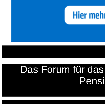
Zum
Inhalt
springen
Das Forum für das 
Pens