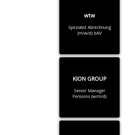
wtw
Spezialist Abrechnung
(m/w/d) bAV
KION GROUP
Senior Manager
Pensions (w/m/d)