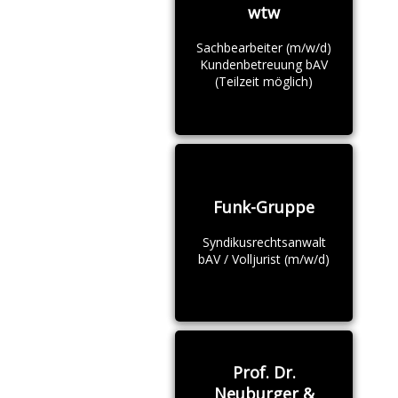
wtw
Sachbearbeiter (m/w/d)
Kundenbetreuung bAV
(Teilzeit möglich)
Funk-Gruppe
Syndikusrechtsanwalt
bAV / Volljurist (m/w/d)
Prof. Dr.
Neuburger &