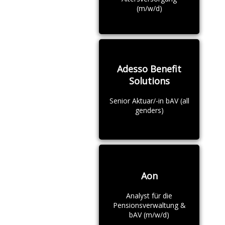
(m/w/d)
Adesso Benefit
Solutions
Senior Aktuar/-in bAV (all
genders)
Aon
Analyst für die
Pensionsverwaltung &
bAV (m/w/d)