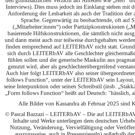
den grundsätzlichen Verzicht auf Anreden wie „Herr“ u
Interviews). Dies muss jedoch im Einklang stehen mit 
Anforderung der Lesbarkeit als auch der Tradition der 
Sprache. Gegenwärtig zu beobachtende, oft auf S
(„Mitarbeiter:innen“) oder Partizipkonstrukionen („M
basierende Hilfskonstruktionen, die sämtlich nicht ausg
und dann meist auch nur teilweise durchgehalten werden
finden entsprechend auf LEITERbAV nicht statt. Grundsä
sich durch LEITERbAV alle Geschlechter gleichermaß
fühlen sollen und der generische Maskulin aus pragma
genutzt wird, aber als geschlechterübergreifend verstan
Auch hier folgt LEITERbAV also seiner übergeordnet
follows Function“, unter der LEITERbAV sein Layout,
seine Interpunktion oder seinen Schreibstil (insb. „Stakk
„Form follows Function“ heißt auf Deutsch: "hässlich, ab
Alle Bilder von Kassandra ab Februar 2025 sind KI
© Pascal Bazzazi – LEITERbAV – Die auf LEITERbAV 
Inhalte und Werke unterliegen dem deutschen Urhebe
Nutzung, Veränderung, Vervielfältigung oder Veröffe
auszugsweise, auch in Pressespiegeln) außerhalb de