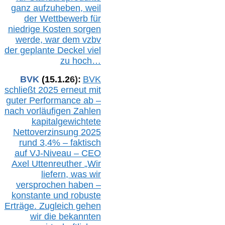
ganz aufzuheben, weil
der Wettbewerb für
niedrige Kosten sorgen
werde, war dem vzbv
der geplante Deckel viel
zu hoch…
BVK
(1
5
.
1
.2
6
):
BVK
schließt 2025 erneut mit
guter Performance ab –
n
ach vorläufigen Zahlen
kapitalgewichtete
Nettoverzinsung 2025
rund 3,4% – faktisch
auf V
J-Niveau – CEO
Axel Uttenreuther
„Wir
liefern, was wir
versprochen haben –
konstante und robuste
Erträge. Zugleich gehen
wir die bekannten