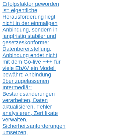
Erfolgsfaktor geworden
ist: eigentliche
Herausforderung liegt
nicht in der einmaligen
Anbindung, sondern in
langfristig stabile
r
und
gesetzeskonforme
r
Datenbereitstellung;
Anbindung endet nicht
mit dem Go-live
+++
für
viele EbAV ein Modell
bewährt: Anbindung
über zugelassenen
Intermediär:
Bestandsänderungen
verarbeite
n
, Daten
aktualisier
en,
Fehler
analysier
en
, Zertifikate
verwalte
n
,
Sicherheitsanforderungen
umsetz
en,