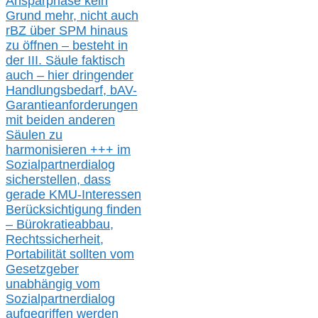
Ansparphase
kein
Grund mehr
, nicht auch
r
BZ
über S
PM
hinaus
zu öffnen –
besteht in
der III.
Säule
faktisch
auch – hier
dringender
Handlungsbedarf,
bAV-
Garantieanforderungen
mit beiden anderen
Säulen zu
harmonisieren
+++ im
Sozialpartnerdialog
s
icher
stellen,
dass
gerade
KMU-
Interessen
Berücksichtigung finden
– Bürokratieabbau,
Rechtssicherheit,
Portabilität sollten vom
Gesetzgeber
unabhängig vom
Sozialpartnerdialog
aufgegriffen werden