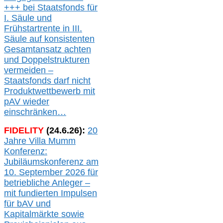
+++ bei
Staatsfonds für
I.
Säule
und
Frühstartrente in
III.
Säule auf konsistenten
Gesamtansatz achte
n
und Doppelstrukturen
verme
i
den –
Staatsfonds
darf nicht
Produktwettbewerb
mit
pAV
wieder
einschränken…
FIDELITY
(
24
.
6
.2
6
):
20
Jahre Villa Mumm
Konferenz:
Jubiläumskonferenz am
10. September 2026 für
betriebliche Anleger –
mit fundierten Impulsen
für bAV und
Kapitalmärkte
sowie