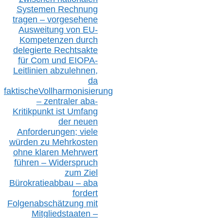
S
ystemen Rechnung
tragen – vorgesehene
Ausweitung von EU-
Kompetenzen durch
delegierte Rechtsakte
für Com
und EIOPA-
Leitlinien ab
zul
ehn
en,
da
faktisch
e
Vollharmonisierung
–
z
entraler
aba-
Kritikpunkt ist Umfang
der neuen
Anforderungen;
vi
ele
würden zu Mehrkosten
ohne klare
n
Mehrwert
führen –
Widerspruch
zum Ziel
Bürokratieabbau – aba
fordert
Folgenabschätzung
mit
Mitgliedstaaten –