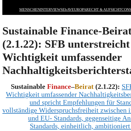
MENSCHEN
INTERVIEWS
EbAV
EUROPA
RECHT & AUFSICHT
CONS
Sustainable Finance-Beira
(2.1.22): SFB unterstreicht
Wichtigkeit umfassender
Nachhaltigkeitsberichters
Sustainable
Finance
–
Beirat
(2.1.22):
S
Wichtigkeit umfassender Nachhaltigkeitsber
und spricht Empfehlungen für Stand
vollständige Widerspruchsfreiheit zwischen 
und EU- Standards,
gegenseitige A
Standards,
einheitlich, ambitioniert