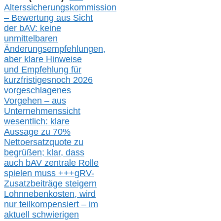
Alterssicherungskommission
– Bewertung aus Sicht
der bAV:
keine
u
nmittelbare
n
Änderungsempfehlungen,
aber klare Hinweise
und Empfehlung für
kurzfristig
es
noch 2026
vorgeschlagenes
Vorgehen –
a
us
Unternehmenssicht
wesentlic
h
: klare
Aussage
zu
70%
Nettoersatzquote zu
begrüßen;
klar,
dass
auch b
AV zentrale Rolle
spielen muss
+++
gRV-
Zusatzb
eiträge steigern
Lohnnebenkosten,
wird
nur t
eilkompensiert – im
aktuell schwierigen