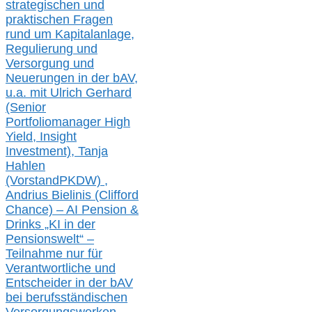
strategischen und
praktischen Fragen
rund um Kapitalanlage,
Regulierung und
Versorgung und
Neuerungen in der b
AV,
u.a. mit
Ulrich Gerhard
(Senior
Portfoliomanager High
Yield, Insight
Investment), Tanja
Hahlen
(Vorst
and
PKDW) ,
Andrius Bielinis (Clifford
Chance) – AI Pension &
Drinks „KI in der
Pensionswelt“ –
Teilnahme nur für
Verantwortliche und
Entscheider in der bAV
bei berufsständischen