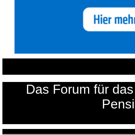
Zum
Inhalt
springen
Das Forum für das 
Pens