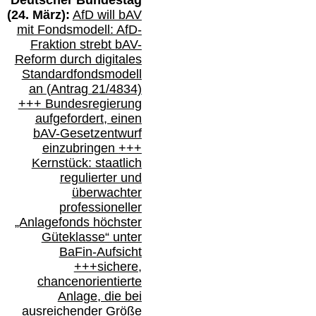
(
24
. März):
AfD will b
AV
mit Fondsmodell: AfD-
Fraktion strebt
bAV-
Reform durch digitales
Standardfondsmodell
an
(
Antrag 21/4834)
+++
Bundesregierung
aufgefordert, einen
bAV-
Gesetzentwurf
einzubringen
+++
Kernstück: staatlich
regulierter und
überwachter
professioneller
„Anlagefonds höchster
Güteklasse“
unter
BaFin-
Aufsicht
+++
sichere,
chancenorientierte
Anlage, die bei
ausreichender Größe