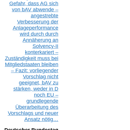
Gefahr, dass AG sich
von bAV abwende –
angestrebte
Verbesserung der
Anlageperformance
wird durch durch
Annäherung an
Solvency-II
konterkariert –
Zuständigkeit
muss bei
Mitgliedstaaten
bleiben
– Fazit:
vorliegende
r
Vorschlag nicht
geeignet,
bAV
zu
stärken, weder in D
noch EU –
g
rundlegende
Überarbeitung des
Vorschlags
und
neue
r
Ansatz
nötig…
Deutscher Bundestag