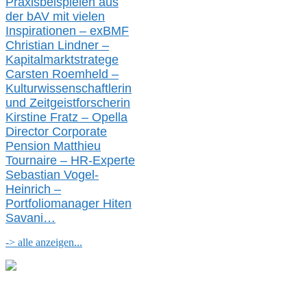
Praxisbeispielen aus
der bAV
mit
vielen
Inspirationen –
exBMF
Christian Lindner –
Kapitalmarktstratege
Carsten Roemheld –
Kulturwissenschaftlerin
und Zeitgeistforscherin
Kirstine Fratz – Opella
Director Corporate
Pension Matthieu
Tournaire – HR-Experte
Sebastian Vogel-
Heinrich –
Portfoliomanager Hiten
Savani
…
-> alle anzeigen...