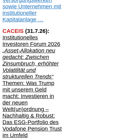
V
er
sorgungswerken
sowie Unternehmen mit
institutioneller
Kapitalanlage …
CACEIS
(
31
.
7
.2
6
):
Institutionelle
s
Investoren Forum 2026
„Asset-Allokation neu
gedacht: Zwischen
Zinsumbruch, erhöhter
Volatilität und
strukturellen Trends“
Themen: Was Trump
mit unserem Geld
macht: Investieren in
der neuen
Welt(un)ordnung –
Nachhaltig & Robust:
Das ESG-Portfolio des
Vodafone Pension Trust
im Umfeld