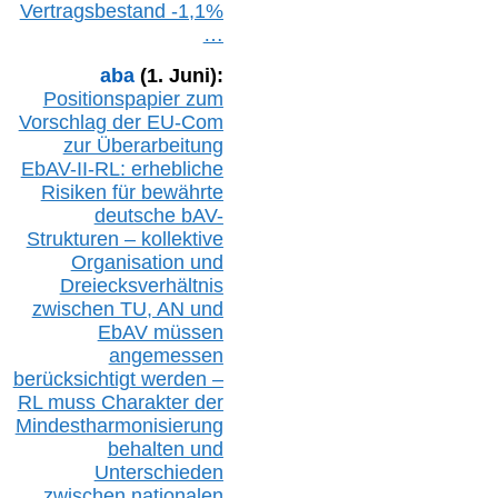
Vertragsbestand -1,1%
…
aba
(1. Juni):
Positionspapier zum
Vorschlag der EU-Com
zur Überarbeitung
EbAV-II-RL: erhebliche
Risiken für bewährte
deutsche bAV-
Strukturen – kollektive
Organisation und
D
reiecksverhältnis
zwischen T
U, AN und
EbAV müssen
angemessen
berücksichtig
t werd
en –
RL muss
Charakter
d
er
Mindestharmonisierung
behalten
und
Unterschieden
zwischen nationalen