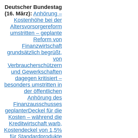
Deutscher Bundestag
(16. März):
Anhörung –
Kostenhöhe bei der
Altersvorsorgereform
umstritten – geplante
Reform von
Finanzwirtschaft
grundsätzlich begrüßt,
von
Verbraucherschützern
und Gewerkschaften
dagegen kritisiert –
besonders umstritten in
der öffentlichen
Anhörung des
Finanzausschusses
geplanterDeckel für die
Kosten – während die
Kreditwirtschaft warb,
Kostendeckel von 1,5%
für Standardprodukte