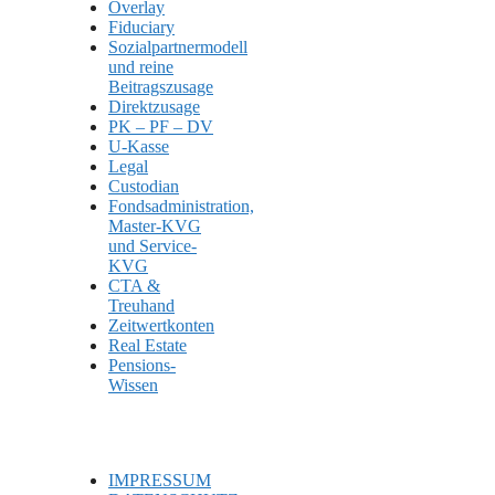
Overlay
Fiduciary
Sozialpartnermodell
und reine
Beitragszusage
Direktzusage
PK – PF – DV
U-Kasse
Legal
Custodian
Fondsadministration,
Master-KVG
und Service-
KVG
CTA &
Treuhand
Zeitwertkonten
Real Estate
Pensions-
Wissen
IMPRESSUM