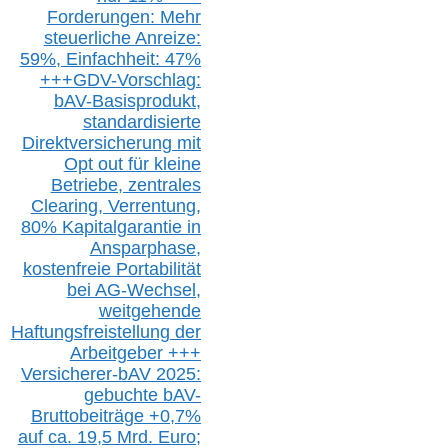
Forderungen: Mehr
steuerliche Anreize:
59%, Einfach
heit:
47%
+++
GDV-Vorschlag:
bAV-Basisprodukt,
s
tandardisierte
Direktversicherung
mit
Opt out
für kleine
Betriebe,
z
entrale
s
Clearing,
Verrentung,
80% Kapitalgarantie in
Ansparphase,
k
ostenfreie Portabilität
bei A
G-We
chsel,
w
eitgehende
Haftungsfreistellung der
Arbeitgeber +++
Versicherer-bAV
2025:
gebuchte
bAV-
Bruttobeiträge
+
0,7%
auf
ca.
19,5 M
rd.
Euro;