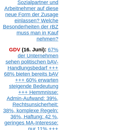
Sozialpartner und
Arbeitnehmer auf diese
neue Form der Zusage
einlassen? Welche
Besonderheiten der rBZ
muss man in Kauf
nehmen?
GDV
(16. Juni):
67%
der Unternehmen
sehen politischen
bAV-
Handlungsbedarf
+++
68% bieten bereits bAV
+++ 60% erwarten
steigende
Bedeutung
+++ Hemmnisse:
Admin-A
ufwand: 39%,
Rechtsunsicherheit:
38%,
k
omplexe Regeln:
36%,
H
aftung: 42 %,
g
eringes M
A-I
nteresse:
nur 11% +++