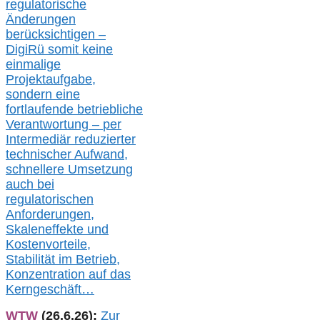
regulatorische
Änderungen
berücksichtigen –
DigiRü somit keine
einmalige
Projektaufgabe,
sondern eine
fortlaufende betriebliche
Verantwortung –
per
Intermediär redu
zierter
technischer Aufwand,
s
chnellere Umsetzung
auch
bei
regulatorischen
Anforderungen,
Skaleneffekte und
Kostenvorteile,
Stabilität im Betrieb,
Konzentration auf das
Kerngeschäft…
WTW
(26.6.26):
Zur