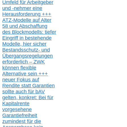
Umfeld für Arbeitgeber
und -nehmer eine
Herausforderung
+++
ATZ-M
odelle auf Alter
58 und Abschaffung
des Blockmodells: tiefer
Eingriff in bestehende
Modelle,
hier
siche
r
Bestandsschutz- und
Übergangsregelungen
erforderlich –
ZWK
können
flexible
Alternative
sein
+++
neuer
Fokus auf
Rendite
statt
Garantien
sollte
auch für bAV
gelten, k
onkret:
Bei
für
Kapitalrente
vorgesehene
Garantiefreiheit
zumindest für die