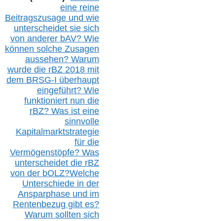
eine reine
Beitragszusage und wie
unterscheidet sie sich
von anderer b
AV
? Wie
können solche Zusagen
aussehen? Warum
wurde die r
BZ
2018 mit
dem B
RSG-
I überhaupt
eingeführt? Wie
funktioniert nun die
r
BZ
? Was ist eine
sinnvolle
Kapitalmarktstrategie
für die
Vermögenstöpfe? Was
unterscheidet die r
BZ
von der b
OLZ
?
Welche
Unterschiede in der
Ansparphase
und im
Rentenbezug gibt es?
Warum sollten sich