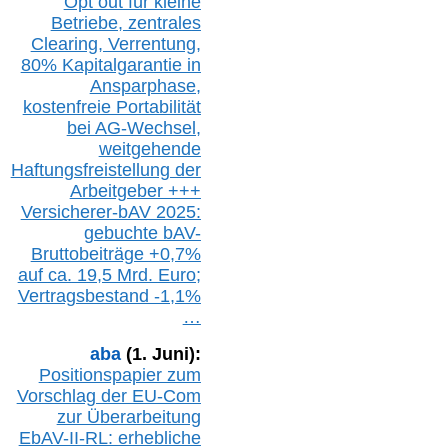
Opt out
für kleine
Betriebe,
z
entrale
s
Clearing,
Verrentung,
80% Kapitalgarantie in
Ansparphase,
k
ostenfreie Portabilität
bei A
G-We
chsel,
w
eitgehende
Haftungsfreistellung der
Arbeitgeber +++
Versicherer-bAV
2025:
gebuchte
bAV-
Bruttobeiträge
+
0,7%
auf
ca.
19,5 M
rd.
Euro;
Vertragsbestand -1,1%
…
aba
(1. Juni):
Positionspapier zum
Vorschlag der EU-Com
zur Überarbeitung
EbAV-II-RL: erhebliche