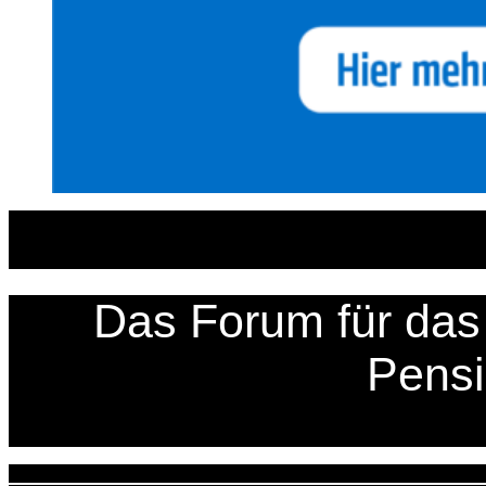
Zum
Inhalt
springen
Das Forum für das 
Pens