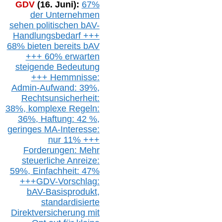
GDV
(16. Juni):
67%
der Unternehmen
sehen politischen
bAV-
Handlungsbedarf
+++
68% bieten bereits bAV
+++ 60% erwarten
steigende
Bedeutung
+++ Hemmnisse:
Admin-A
ufwand: 39%,
Rechtsunsicherheit:
38%,
k
omplexe Regeln:
36%,
H
aftung: 42 %,
g
eringes M
A-I
nteresse:
nur 11% +++
Forderungen: Mehr
steuerliche Anreize:
59%, Einfach
heit:
47%
+++
GDV-Vorschlag:
bAV-Basisprodukt,
s
tandardisierte
Direktversicherung
mit