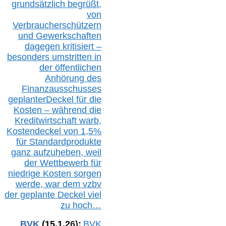
grundsätzlich begrüßt,
von
Verbraucherschützern
und Gewerkschaften
dagegen kritisiert –
besonders umstritten in
der öffentlichen
Anhörung des
Finanzausschusses
geplanterDeckel für die
Kosten – während die
Kreditwirtschaft warb,
Kostendeckel von 1,5%
für Standardprodukte
ganz aufzuheben, weil
der Wettbewerb für
niedrige Kosten sorgen
werde, war dem vzbv
der geplante Deckel viel
zu hoch…
BVK
(1
5
.
1
.2
6
):
BVK