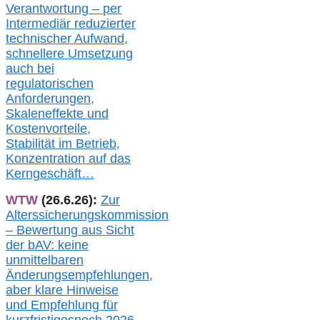
Verantwortung –
per
Intermediär redu
zierter
technischer Aufwand,
s
chnellere Umsetzung
auch
bei
regulatorischen
Anforderungen,
Skaleneffekte und
Kostenvorteile,
Stabilität im Betrieb,
Konzentration auf das
Kerngeschäft…
WTW
(26.6.26):
Zur
Alterssicherungskommission
– Bewertung aus Sicht
der bAV:
keine
u
nmittelbare
n
Änderungsempfehlungen,
aber klare Hinweise
und Empfehlung für