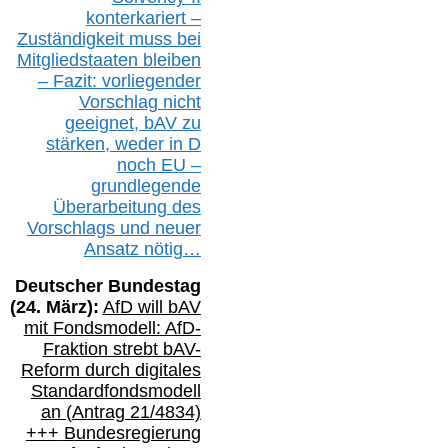
konterkariert –
Zuständigkeit
muss bei
Mitgliedstaaten
bleiben
– Fazit:
vorliegende
r
Vorschlag nicht
geeignet,
bAV
zu
stärken, weder in D
noch EU –
g
rundlegende
Überarbeitung des
Vorschlags
und
neue
r
Ansatz
nötig…
Deutscher Bundestag
(
24
. März):
AfD will b
AV
mit Fondsmodell: AfD-
Fraktion strebt
bAV-
Reform durch digitales
Standardfondsmodell
an
(
Antrag 21/4834)
+++
Bundesregierung