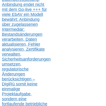
Anbindung endet nicht
mit dem Go-live
+++
für
viele EbAV ein Modell
bewährt: Anbindung
über zugelassenen
Intermediär:
Bestandsänderungen
verarbeite
n
, Daten
aktualisier
en,
Fehler
analysier
en
, Zertifikate
verwalte
n
,
Sicherheitsanforderungen
umsetz
en,
regulatorische
Änderungen
berücksichtigen –
DigiRü somit keine
einmalige
Projektaufgabe,
sondern eine
fortlaufende betriebliche