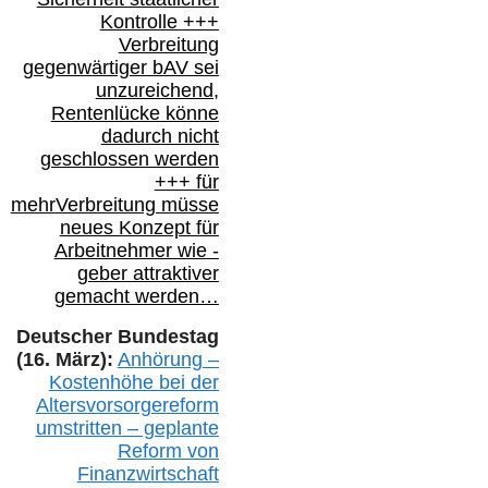
Kontrolle
+++
Verbreitung
gegenwärtiger bAV
sei
unzureichend,
Rentenlücke könne
dadurch nicht
geschlossen werden
+++ für
mehr
Verbreitung müsse
neues Konzept für
Arbeitnehmer
wie
-
geber attraktiver
gemacht werden…
Deutscher Bundestag
(16. März):
Anhörung –
Kostenhöhe bei der
Altersvorsorgereform
umstritten – geplante
Reform von
Finanzwirtschaft