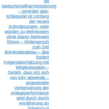
da
faktisch
e
Vollharmonisierung
–
z
entraler
aba-
Kritikpunkt ist Umfang
der neuen
Anforderungen;
vi
ele
würden zu Mehrkosten
ohne klare
n
Mehrwert
führen –
Widerspruch
zum Ziel
Bürokratieabbau – aba
fordert
Folgenabschätzung
mit
Mitgliedstaaten –
Gefahr, dass AG sich
von bAV abwende –
angestrebte
Verbesserung der
Anlageperformance
wird durch durch
Annäherung an
Solvency-II