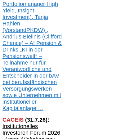
Portfoliomanager High
Yield, Insight
Investment), Tanja
Hahlen
(Vorst
and
PKDW) ,
Andrius Bielinis (Clifford
Chance) – AI Pension &
Drinks „KI in der
Pensionswelt“ –
Teilnahme nur für
Verantwortliche und
Entscheider in der bAV
bei berufsständischen
V
er
sorgungswerken
sowie Unternehmen mit
institutioneller
Kapitalanlage …
CACEIS
(
31
.
7
.2
6
):
Institutionelle
s
Investoren Forum 2026