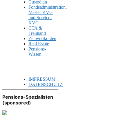
Custodian
Fondsadministration,
Master-KVG
und Service-
KVG
CTA &
Treuhand
Zeitwertkonten
Real Estate
Pensions-
Wissen
IMPRESSUM
DATENSCHUTZ
Pensions-Spezialisten
(sponsored)