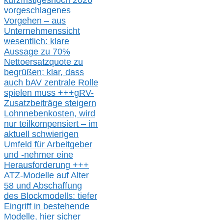
kurzfristig
es
noch 2026
vorgeschlagenes
Vorgehen –
a
us
Unternehmenssicht
wesentlic
h
: klare
Aussage
zu
70%
Nettoersatzquote zu
begrüßen;
klar,
dass
auch b
AV zentrale Rolle
spielen muss
+++
gRV-
Zusatzb
eiträge steigern
Lohnnebenkosten,
wird
nur t
eilkompensiert – im
aktuell schwierigen
Umfeld für Arbeitgeber
und -nehmer eine
Herausforderung
+++
ATZ-M
odelle auf Alter
58 und Abschaffung
des Blockmodells: tiefer
Eingriff in bestehende
Modelle,
hier
siche
r