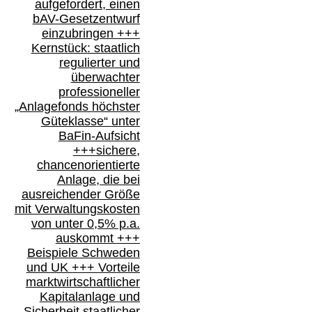
aufgefordert, einen
bAV-
Gesetzentwurf
einzubringen
+++
Kernstück: staatlich
regulierter und
überwachter
professioneller
„Anlagefonds höchster
Güteklasse“
unter
BaFin-
Aufsicht
+++
sichere,
chancenorientierte
Anlage, die bei
ausreichender Größe
mit Verwaltungskosten
von unter 0,5% p.a.
auskommt
+++
Beispiele Schweden
und
UK +++
Vorteile
marktwirtschaftlicher
Kapitalanlage
und
Sicherheit staatlicher