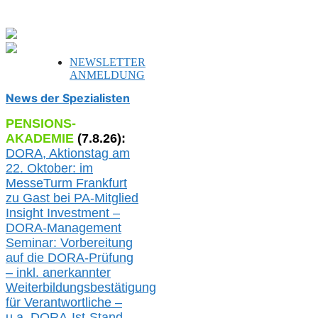
NEWSLETTER
ANMELDUNG
News der Spezialisten
PENSIONS-
AKADEMIE
(
7
.
8
.26):
DORA, A
ktionstag am
22. Oktober:
im
MesseTurm Frankfurt
zu
Gast bei
PA-
Mitglied
Insight Investment –
DORA-Management
Seminar: Vorbereitung
auf die DORA-Prüfung
– inkl. anerkannter
Weiterbildungsbestätigung
für Verantwortliche –
u.a.
DORA-Ist-Stand