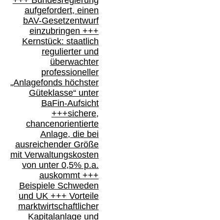
+++
Bundesregierung
aufgefordert, einen
bAV-
Gesetzentwurf
einzubringen
+++
Kernstück: staatlich
regulierter und
überwachter
professioneller
„Anlagefonds höchster
Güteklasse“
unter
BaFin-
Aufsicht
+++
sichere,
chancenorientierte
Anlage, die bei
ausreichender Größe
mit Verwaltungskosten
von unter 0,5% p.a.
auskommt
+++
Beispiele Schweden
und
UK +++
Vorteile
marktwirtschaftlicher
Kapitalanlage
und