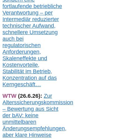
fortlaufende betriebliche
Verantwortung –
per
Intermediär redu
zierter
technischer Aufwand,
s
chnellere Umsetzung
auch
bei
regulatorischen
Anforderungen,
Skaleneffekte und
Kostenvorteile,
Stabilität im Betrieb,
Konzentration auf das
Kerngeschäft…
WTW
(26.6.26):
Zur
Alterssicherungskommission
– Bewertung aus Sicht
der bAV:
keine
u
nmittelbare
n
Änderungsempfehlungen,
aber klare Hinweise