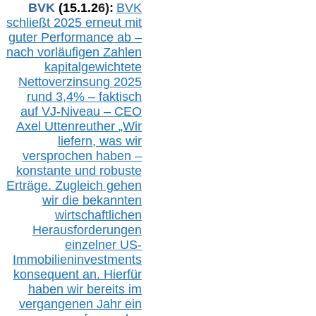
BVK
(1
5
.
1
.2
6
):
BVK
schließt 2025 erneut mit
guter Performance ab –
n
ach vorläufigen Zahlen
kapitalgewichtete
Nettoverzinsung 2025
rund 3,4% – faktisch
auf V
J-Niveau – CEO
Axel Uttenreuther
„Wir
liefern, was wir
versprochen haben –
konstante und robuste
Erträge. Zugleich gehen
wir die bekannten
wirtschaftlichen
Herausforderungen
einzelner US-
Immobilieninvestments
konsequent an. Hierfür
haben wir bereits im
vergangenen Jahr ein