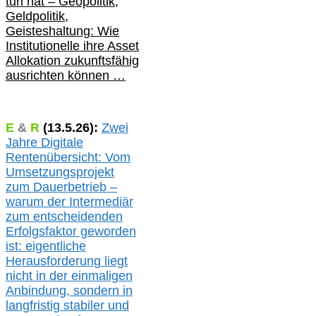
tun hat –
Geopolitik,
Geldpolitik,
Geisteshaltung: Wie
Institutionelle ihre Asset
Allokation zukunftsfähig
ausrichten können …
E
&
R
(
13.5.
26):
Zwei
Jahre Digitale
Rentenübersicht: Vom
Umsetzungsprojekt
zum Dauerbetrieb –
warum der Intermediär
zum entscheidenden
Erfolgsfaktor geworden
ist: eigentliche
Herausforderung liegt
nicht in der einmaligen
Anbindung, sondern in
langfristig stabile
r
und