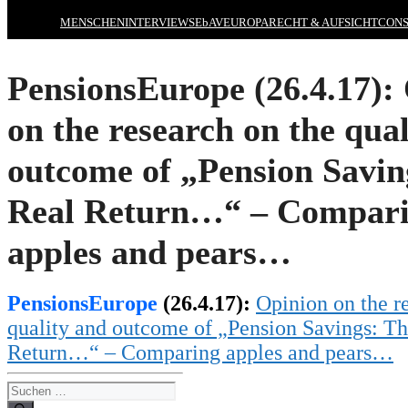
MENSCHEN
INTERVIEWS
EbAV
EUROPA
RECHT & AUFSICHT
CONS
PensionsEurope (26.4.17):
on the research on the qua
outcome of „Pension Savin
Real Return…“ – Compar
apples and pears…
PensionsEurope
(26.4.17):
O
pinio
n on the r
quality and outcome of „Pension Savings: T
Return…“ – Comparing apples and pears…
Suchen
nach: