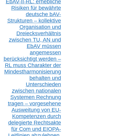
EbAV-II-RL: erhebliche
Risiken für bewährte
deutsche bAV-
Strukturen – kollektive
Organisation und
D
reiecksverhältnis
zwischen T
U, AN und
EbAV müssen
angemessen
berücksichtig
t werd
en –
RL muss
Charakter
d
er
Mindestharmonisierung
behalten
und
Unterschieden
zwischen nationalen
S
ystemen Rechnung
tragen – vorgesehene
Ausweitung von EU-
Kompetenzen durch
delegierte Rechtsakte
für Com
und EIOPA-
Leitlinien ab
zul
ehn
en,