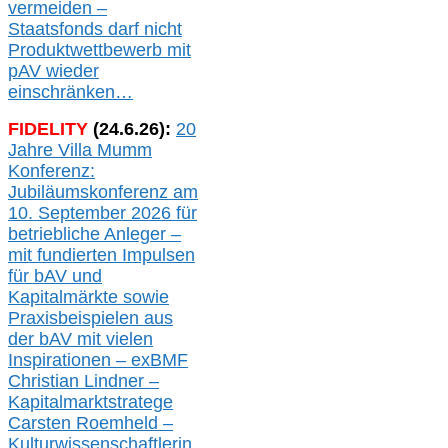
verme
i
den –
Staatsfonds
darf nicht
Produktwettbewerb
mit
pAV
wieder
einschränken…
FIDELITY
(
24
.
6
.2
6
):
20
Jahre Villa Mumm
Konferenz:
Jubiläumskonferenz am
10. September 2026 für
betriebliche Anleger –
mit fundierten Impulsen
für bAV und
Kapitalmärkte
sowie
Praxisbeispielen aus
der bAV
mit
vielen
Inspirationen –
exBMF
Christian Lindner –
Kapitalmarktstratege
Carsten Roemheld –
Kulturwissenschaftlerin