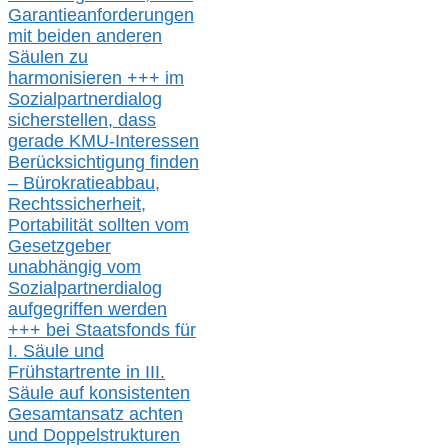
Garantieanforderungen
mit beiden anderen
Säulen zu
harmonisieren
+++ im
Sozialpartnerdialog
s
icher
stellen,
dass
gerade
KMU-
Interessen
Berücksichtigung finden
– Bürokratieabbau,
Rechtssicherheit,
Portabilität sollten vom
Gesetzgeber
unabhängig vom
Sozialpartnerdialog
aufgegriffen werden
+++ bei
Staatsfonds für
I.
Säule
und
Frühstartrente in
III.
Säule auf konsistenten
Gesamtansatz achte
n
und Doppelstrukturen