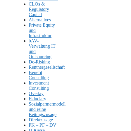
CLOs &
Regulatory
Capital
Alternatives
Private Equity
und
Infrastruktur
bAV-
Verwaltung IT
und
Outsourcing
De-Risking
Rentnergesellschaft
Benefit
Consulting
Investment
Consulting
Overlay
Fiduciary
Sozialpartnermodell
und reine
Beitragszusage
Direktzusage
PK – PF – DV
U-Kasse