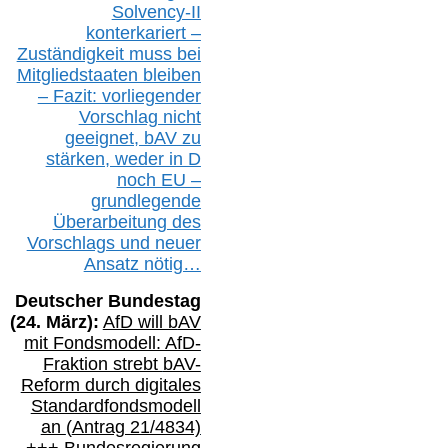
Solvency-II
konterkariert –
Zuständigkeit
muss bei
Mitgliedstaaten
bleiben
– Fazit:
vorliegende
r
Vorschlag nicht
geeignet,
bAV
zu
stärken, weder in D
noch EU –
g
rundlegende
Überarbeitung des
Vorschlags
und
neue
r
Ansatz
nötig…
Deutscher Bundestag
(
24
. März):
AfD will b
AV
mit Fondsmodell: AfD-
Fraktion strebt
bAV-
Reform durch digitales
Standardfondsmodell
an
(
Antrag 21/4834)