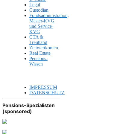
Legal
Custodian
Fondsadministration,
Master-KVG
und Service-
KVG
CTA &
Treuhand
Zeitwertkonten
Real Estate
Pensions-
Wissen
IMPRESSUM
DATENSCHUTZ
Pensions-Spezialisten
(sponsored)