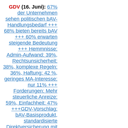
GDV
(16. Juni):
67%
der Unternehmen
sehen politischen
bAV-
Handlungsbedarf
+++
68% bieten bereits bAV
+++ 60% erwarten
steigende
Bedeutung
+++ Hemmnisse:
Admin-A
ufwand: 39%,
Rechtsunsicherheit:
38%,
k
omplexe Regeln:
36%,
H
aftung: 42 %,
g
eringes M
A-I
nteresse:
nur 11% +++
Forderungen: Mehr
steuerliche Anreize:
59%, Einfach
heit:
47%
+++
GDV-Vorschlag:
bAV-Basisprodukt,
s
tandardisierte
Direktversicherung
mit