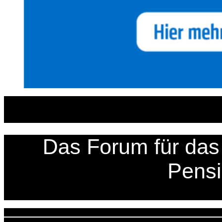
Zum
Inhalt
springen
Das Forum für das 
Pens