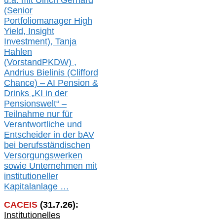
u.a. mit
Ulrich Gerhard
(Senior
Portfoliomanager High
Yield, Insight
Investment), Tanja
Hahlen
(Vorst
and
PKDW) ,
Andrius Bielinis (Clifford
Chance) – AI Pension &
Drinks „KI in der
Pensionswelt“ –
Teilnahme nur für
Verantwortliche und
Entscheider in der bAV
bei berufsständischen
V
er
sorgungswerken
sowie Unternehmen mit
institutioneller
Kapitalanlage …
CACEIS
(
31
.
7
.2
6
):
Institutionelle
s