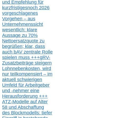
und Empfehlung für
kurzfristig
es
noch 2026
vorgeschlagenes
Vorgehen –
a
us
Unternehmenssicht
wesentlic
h
: klare
Aussage
zu
70%
Nettoersatzquote zu
begrüßen;
klar,
dass
auch b
AV zentrale Rolle
spielen muss
+++
gRV-
Zusatzb
eiträge steigern
Lohnnebenkosten,
wird
nur t
eilkompensiert – im
aktuell schwierigen
Umfeld für Arbeitgeber
und -nehmer eine
Herausforderung
+++
ATZ-M
odelle auf Alter
58 und Abschaffung
des Blockmodells: tiefer