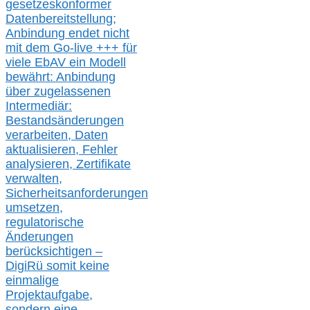
gesetzeskonforme
r
Datenbereitstellung;
Anbindung endet nicht
mit dem Go-live
+++
für
viele EbAV ein Modell
bewährt: Anbindung
über zugelassenen
Intermediär:
Bestandsänderungen
verarbeite
n
, Daten
aktualisier
en,
Fehler
analysier
en
, Zertifikate
verwalte
n
,
Sicherheitsanforderungen
umsetz
en,
regulatorische
Änderungen
berücksichtigen –
DigiRü somit keine
einmalige
Projektaufgabe,
sondern eine