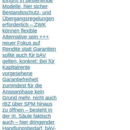
Eingriff in bestehende
Modelle,
hier
siche
r
Bestandsschutz- und
Übergangsregelungen
erforderlich –
ZWK
können
flexible
Alternative
sein
+++
neuer
Fokus auf
Rendite
statt
Garantien
sollte
auch für bAV
gelten, k
onkret:
Bei
für
Kapitalrente
vorgesehene
Garantiefreiheit
zumindest für die
Ansparphase
kein
Grund mehr
, nicht auch
r
BZ
über S
PM
hinaus
zu öffnen –
besteht in
der III.
Säule
faktisch
auch – hier
dringender
Handlungsbedarf,
bAV-