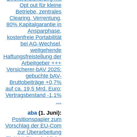
Opt out
für kleine
Betriebe,
z
entrale
s
Clearing,
Verrentung,
80% Kapitalgarantie in
Ansparphase,
k
ostenfreie Portabilität
bei A
G-We
chsel,
w
eitgehende
Haftungsfreistellung der
Arbeitgeber +++
Versicherer-bAV
2025:
gebuchte
bAV-
Bruttobeiträge
+
0,7%
auf
ca.
19,5 M
rd.
Euro;
Vertragsbestand -1,1%
…
aba
(1. Juni):
Positionspapier zum
Vorschlag der EU-Com
zur Überarbeitung