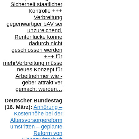
Sicherheit staatlicher
Kontrolle
+++
Verbreitung
gegenwärtiger bAV
sei
unzureichend,
Rentenlücke könne
dadurch nicht
geschlossen werden
+++ für
mehr
Verbreitung müsse
neues Konzept für
Arbeitnehmer
wie
-
geber attraktiver
gemacht werden…
Deutscher Bundestag
(16. März):
Anhörung –
Kostenhöhe bei der
Altersvorsorgereform
umstritten – geplante
Reform von