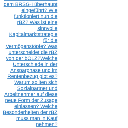
dem B
RSG-
I überhaupt
eingeführt? Wie
funktioniert nun die
r
BZ
? Was ist eine
sinnvolle
Kapitalmarktstrategie
für die
Vermögenstöpfe? Was
unterscheidet die r
BZ
von der b
OLZ
?
Welche
Unterschiede in der
Ansparphase
und im
Rentenbezug gibt es?
Warum sollten sich
Sozialpartner und
Arbeitnehmer auf diese
neue Form der Zusage
einlassen? Welche
Besonderheiten der rBZ
muss man in Kauf
nehmen?