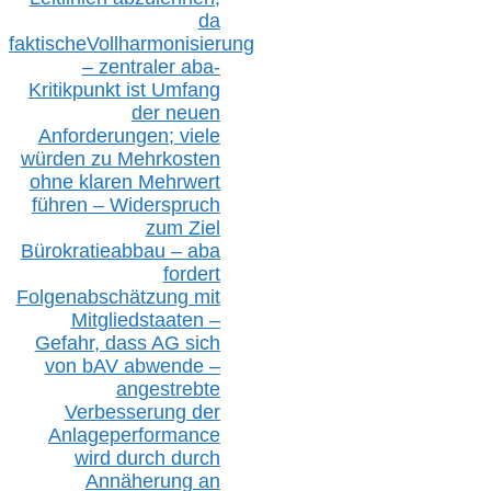
da
faktisch
e
Vollharmonisierung
–
z
entraler
aba-
Kritikpunkt ist Umfang
der neuen
Anforderungen;
vi
ele
würden zu Mehrkosten
ohne klare
n
Mehrwert
führen –
Widerspruch
zum Ziel
Bürokratieabbau – aba
fordert
Folgenabschätzung
mit
Mitgliedstaaten –
Gefahr, dass AG sich
von bAV abwende –
angestrebte
Verbesserung der
Anlageperformance
wird durch durch
Annäherung an