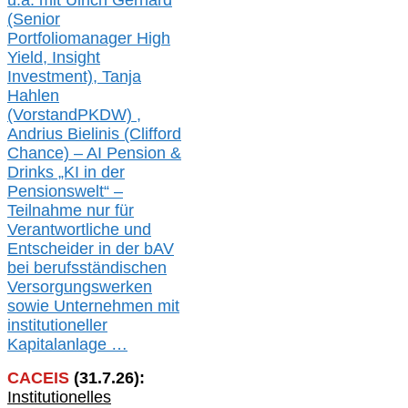
u.a. mit
Ulrich Gerhard
(Senior
Portfoliomanager High
Yield, Insight
Investment), Tanja
Hahlen
(Vorst
and
PKDW) ,
Andrius Bielinis (Clifford
Chance) – AI Pension &
Drinks „KI in der
Pensionswelt“ –
Teilnahme nur für
Verantwortliche und
Entscheider in der bAV
bei berufsständischen
V
er
sorgungswerken
sowie Unternehmen mit
institutioneller
Kapitalanlage …
CACEIS
(
31
.
7
.2
6
):
Institutionelle
s