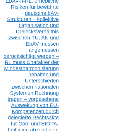
EbAV-II-RL: erhebliche
Risiken für bewährte
deutsche bAV-
Strukturen – kollektive
Organisation und
D
reiecksverhältnis
zwischen T
U, AN und
EbAV müssen
angemessen
berücksichtig
t werd
en –
RL muss
Charakter
d
er
Mindestharmonisierung
behalten
und
Unterschieden
zwischen nationalen
S
ystemen Rechnung
tragen – vorgesehene
Ausweitung von EU-
Kompetenzen durch
delegierte Rechtsakte
für Com
und EIOPA-
Leitlinien ab
zul
ehn
en,