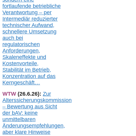
fortlaufende betriebliche
Verantwortung –
per
Intermediär redu
zierter
technischer Aufwand,
s
chnellere Umsetzung
auch
bei
regulatorischen
Anforderungen,
Skaleneffekte und
Kostenvorteile,
Stabilität im Betrieb,
Konzentration auf das
Kerngeschäft…
WTW
(26.6.26):
Zur
Alterssicherungskommission
– Bewertung aus Sicht
der bAV:
keine
u
nmittelbare
n
Änderungsempfehlungen,
aber klare Hinweise