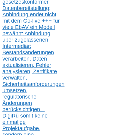
gesetzeskonforme
r
Datenbereitstellung;
Anbindung endet nicht
mit dem Go-live
+++
für
viele EbAV ein Modell
bewährt: Anbindung
über zugelassenen
Intermediär:
Bestandsänderungen
verarbeite
n
, Daten
aktualisier
en,
Fehler
analysier
en
, Zertifikate
verwalte
n
,
Sicherheitsanforderungen
umsetz
en,
regulatorische
Änderungen
berücksichtigen –
DigiRü somit keine
einmalige
Projektaufgabe,
sondern eine