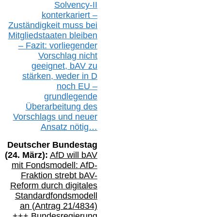
Solvency-II
konterkariert –
Zuständigkeit
muss bei
Mitgliedstaaten
bleiben
– Fazit:
vorliegende
r
Vorschlag nicht
geeignet,
bAV
zu
stärken, weder in D
noch EU –
g
rundlegende
Überarbeitung des
Vorschlags
und
neue
r
Ansatz
nötig…
Deutscher Bundestag
(
24
. März):
AfD will b
AV
mit Fondsmodell: AfD-
Fraktion strebt
bAV-
Reform durch digitales
Standardfondsmodell
an
(
Antrag 21/4834)
+++
Bundesregierung