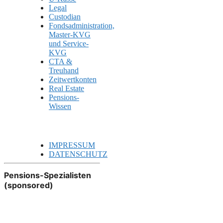
Legal
Custodian
Fondsadministration,
Master-KVG
und Service-
KVG
CTA &
Treuhand
Zeitwertkonten
Real Estate
Pensions-
Wissen
IMPRESSUM
DATENSCHUTZ
Pensions-Spezialisten
(sponsored)