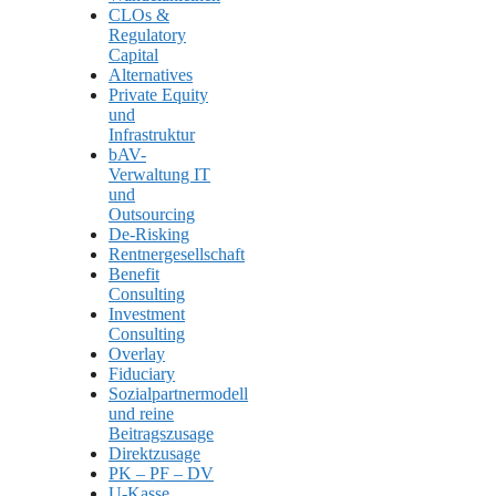
CLOs &
Regulatory
Capital
Alternatives
Private Equity
und
Infrastruktur
bAV-
Verwaltung IT
und
Outsourcing
De-Risking
Rentnergesellschaft
Benefit
Consulting
Investment
Consulting
Overlay
Fiduciary
Sozialpartnermodell
und reine
Beitragszusage
Direktzusage
PK – PF – DV
U-Kasse