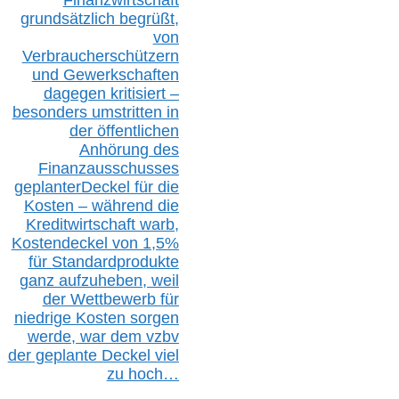
Finanzwirtschaft
grundsätzlich begrüßt,
von
Verbraucherschützern
und Gewerkschaften
dagegen kritisiert –
besonders umstritten in
der öffentlichen
Anhörung des
Finanzausschusses
geplanterDeckel für die
Kosten – während die
Kreditwirtschaft warb,
Kostendeckel von 1,5%
für Standardprodukte
ganz aufzuheben, weil
der Wettbewerb für
niedrige Kosten sorgen
werde, war dem vzbv
der geplante Deckel viel
zu hoch…