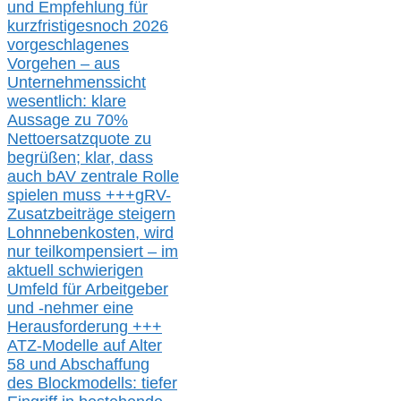
und Empfehlung für
kurzfristig
es
noch 2026
vorgeschlagenes
Vorgehen –
a
us
Unternehmenssicht
wesentlic
h
: klare
Aussage
zu
70%
Nettoersatzquote zu
begrüßen;
klar,
dass
auch b
AV zentrale Rolle
spielen muss
+++
gRV-
Zusatzb
eiträge steigern
Lohnnebenkosten,
wird
nur t
eilkompensiert – im
aktuell schwierigen
Umfeld für Arbeitgeber
und -nehmer eine
Herausforderung
+++
ATZ-M
odelle auf Alter
58 und Abschaffung
des Blockmodells: tiefer