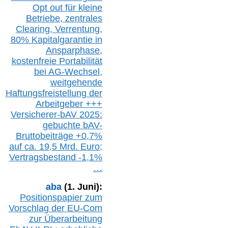
Opt out
für kleine
Betriebe,
z
entrale
s
Clearing,
Verrentung,
80% Kapitalgarantie in
Ansparphase,
k
ostenfreie Portabilität
bei A
G-We
chsel,
w
eitgehende
Haftungsfreistellung der
Arbeitgeber +++
Versicherer-bAV
2025:
gebuchte
bAV-
Bruttobeiträge
+
0,7%
auf
ca.
19,5 M
rd.
Euro;
Vertragsbestand -1,1%
…
aba
(1. Juni):
Positionspapier zum
Vorschlag der EU-Com
zur Überarbeitung