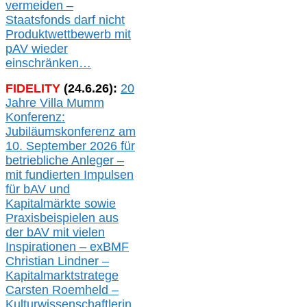
verme
i
den –
Staatsfonds
darf nicht
Produktwettbewerb
mit
pAV
wieder
einschränken…
FIDELITY
(
24
.
6
.2
6
):
20
Jahre Villa Mumm
Konferenz:
Jubiläumskonferenz am
10. September 2026 für
betriebliche Anleger –
mit fundierten Impulsen
für bAV und
Kapitalmärkte
sowie
Praxisbeispielen aus
der bAV
mit
vielen
Inspirationen –
exBMF
Christian Lindner –
Kapitalmarktstratege
Carsten Roemheld –
Kulturwissenschaftlerin