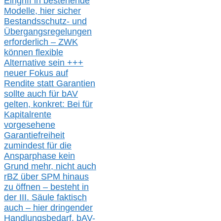
Eingriff in bestehende
Modelle,
hier
siche
r
Bestandsschutz- und
Übergangsregelungen
erforderlich –
ZWK
können
flexible
Alternative
sein
+++
neuer
Fokus auf
Rendite
statt
Garantien
sollte
auch für bAV
gelten, k
onkret:
Bei
für
Kapitalrente
vorgesehene
Garantiefreiheit
zumindest für die
Ansparphase
kein
Grund mehr
, nicht auch
r
BZ
über S
PM
hinaus
zu öffnen –
besteht in
der III.
Säule
faktisch
auch – hier
dringender
Handlungsbedarf,
bAV-