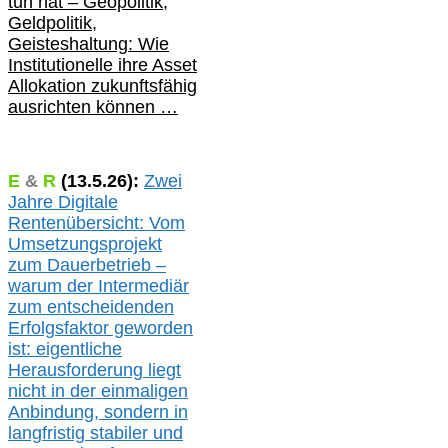
tun hat –
Geopolitik,
Geldpolitik,
Geisteshaltung: Wie
Institutionelle ihre Asset
Allokation zukunftsfähig
ausrichten können …
E
&
R
(
13.5.
26):
Zwei
Jahre Digitale
Rentenübersicht: Vom
Umsetzungsprojekt
zum Dauerbetrieb –
warum der Intermediär
zum entscheidenden
Erfolgsfaktor geworden
ist: eigentliche
Herausforderung liegt
nicht in der einmaligen
Anbindung, sondern in
langfristig stabile
r
und