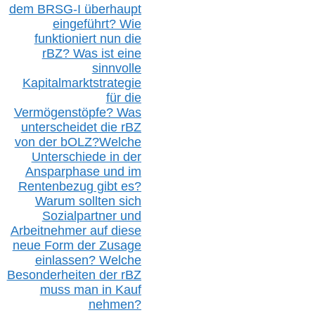
dem B
RSG-
I überhaupt
eingeführt? Wie
funktioniert nun die
r
BZ
? Was ist eine
sinnvolle
Kapitalmarktstrategie
für die
Vermögenstöpfe? Was
unterscheidet die r
BZ
von der b
OLZ
?
Welche
Unterschiede in der
Ansparphase
und im
Rentenbezug gibt es?
Warum sollten sich
Sozialpartner und
Arbeitnehmer auf diese
neue Form der Zusage
einlassen? Welche
Besonderheiten der rBZ
muss man in Kauf
nehmen?