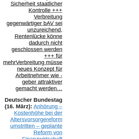
Sicherheit staatlicher
Kontrolle
+++
Verbreitung
gegenwärtiger bAV
sei
unzureichend,
Rentenlücke könne
dadurch nicht
geschlossen werden
+++ für
mehr
Verbreitung müsse
neues Konzept für
Arbeitnehmer
wie
-
geber attraktiver
gemacht werden…
Deutscher Bundestag
(16. März):
Anhörung –
Kostenhöhe bei der
Altersvorsorgereform
umstritten – geplante
Reform von