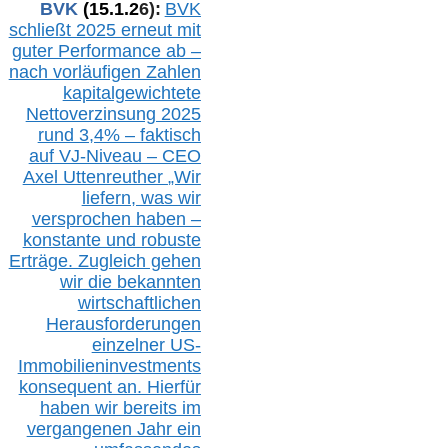
BVK
(1
5
.
1
.2
6
):
BVK
schließt 2025 erneut mit
guter Performance ab –
n
ach vorläufigen Zahlen
kapitalgewichtete
Nettoverzinsung 2025
rund 3,4% – faktisch
auf V
J-Niveau – CEO
Axel Uttenreuther
„Wir
liefern, was wir
versprochen haben –
konstante und robuste
Erträge. Zugleich gehen
wir die bekannten
wirtschaftlichen
Herausforderungen
einzelner US-
Immobilieninvestments
konsequent an. Hierfür
haben wir bereits im
vergangenen Jahr ein