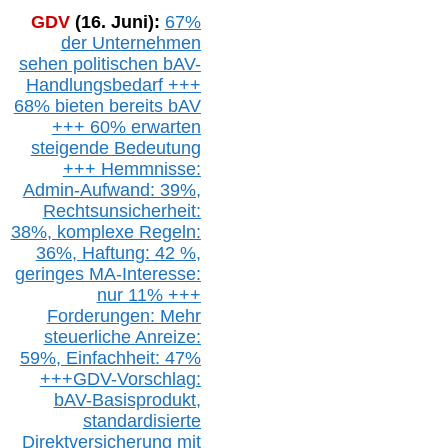
GDV
(16. Juni):
67%
der Unternehmen
sehen politischen
bAV-
Handlungsbedarf
+++
68% bieten bereits bAV
+++ 60% erwarten
steigende
Bedeutung
+++ Hemmnisse:
Admin-A
ufwand: 39%,
Rechtsunsicherheit:
38%,
k
omplexe Regeln:
36%,
H
aftung: 42 %,
g
eringes M
A-I
nteresse:
nur 11% +++
Forderungen: Mehr
steuerliche Anreize:
59%, Einfach
heit:
47%
+++
GDV-Vorschlag:
bAV-Basisprodukt,
s
tandardisierte
Direktversicherung
mit