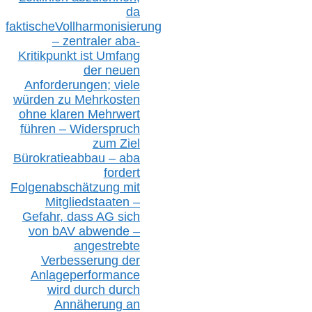
da
faktisch
e
Vollharmonisierung
–
z
entraler
aba-
Kritikpunkt ist Umfang
der neuen
Anforderungen;
vi
ele
würden zu Mehrkosten
ohne klare
n
Mehrwert
führen –
Widerspruch
zum Ziel
Bürokratieabbau – aba
fordert
Folgenabschätzung
mit
Mitgliedstaaten –
Gefahr, dass AG sich
von bAV abwende –
angestrebte
Verbesserung der
Anlageperformance
wird durch durch
Annäherung an