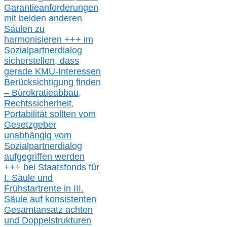
Garantieanforderungen
mit beiden anderen
Säulen zu
harmonisieren
+++ im
Sozialpartnerdialog
s
icher
stellen,
dass
gerade
KMU-
Interessen
Berücksichtigung finden
– Bürokratieabbau,
Rechtssicherheit,
Portabilität sollten vom
Gesetzgeber
unabhängig vom
Sozialpartnerdialog
aufgegriffen werden
+++ bei
Staatsfonds für
I.
Säule
und
Frühstartrente in
III.
Säule auf konsistenten
Gesamtansatz achte
n
und Doppelstrukturen