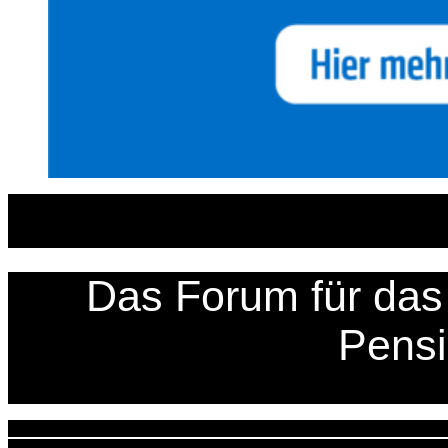
Zum
Inhalt
springen
Das Forum für das 
Pens