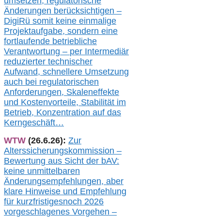
umsetz
en,
regulatorische
Änderungen berücksichtigen –
DigiRü somit keine einmalige
Projektaufgabe, sondern eine
fortlaufende betriebliche
Verantwortung –
per Intermediär
redu
zierter technischer
Aufwand,
s
chnellere Umsetzung
auch
bei regulatorischen
Anforderungen, Skaleneffekte
und Kostenvorteile, Stabilität im
Betrieb, Konzentration auf das
Kerngeschäft…
WTW
(26.6.26):
Zur
Alterssicherungskommission –
Bewertung aus Sicht der bAV:
keine u
nmittelbare
n
Änderungsempfehlungen, aber
klare Hinweise und Empfehlung
für kurzfristig
es
noch 2026
vorgeschlagenes Vorgehen –