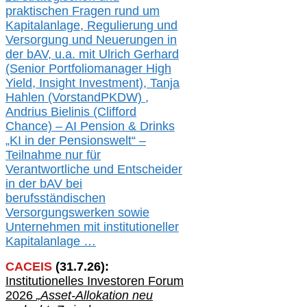
praktischen Fragen rund um
Kapitalanlage, Regulierung und
Versorgung und Neuerungen in
der b
AV, u.a. mit
Ulrich Gerhard
(Senior Portfoliomanager High
Yield, Insight Investment), Tanja
Hahlen (Vorst
and
PKDW) ,
Andrius Bielinis (Clifford
Chance) – AI Pension & Drinks
„KI in der Pensionswelt“ –
Teilnahme nur für
Verantwortliche und Entscheider
in der bAV bei
berufsständischen
V
er
sorgungswerken sowie
Unternehmen mit institutioneller
Kapitalanlage …
CACEIS
(
31
.
7
.2
6
):
Institutionelle
s
Investoren Forum
2026
„Asset-Allokation neu