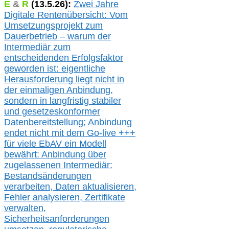
E
&
R
(
13.5.
26):
Zwei Jahre
Digitale Rentenübersicht: Vom
Umsetzungsprojekt zum
Dauerbetrieb – warum der
Intermediär zum
entscheidenden Erfolgsfaktor
geworden ist: eigentliche
Herausforderung liegt nicht in
der einmaligen Anbindung,
sondern in langfristig stabile
r
und gesetzeskonforme
r
Datenbereitstellung; Anbindung
endet nicht mit dem Go-live
+++
für
viele EbAV ein Modell
bewährt: Anbindung über
zugelassenen Intermediär:
Bestandsänderungen
verarbeite
n
, Daten aktualisier
en,
Fehler analysier
en
, Zertifikate
verwalte
n
,
Sicherheitsanforderungen