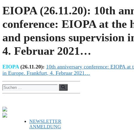
EIOPA (26.11.20): 10th an
conference: EIOPA at the h
and pensions supervision i
4. Februar 2021…
EIOPA
(2
6
.
11
.20):
10th anniversary conference: EIOPA at t
in Europe. Frankfurt,
4. Februar 2021…
Suchen
nach:
NEWSLETTER
ANMELDUNG