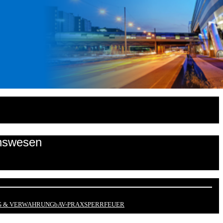
onswesen
 & VERWAHRUNG
bAV-PRAX
SPERRFEUER