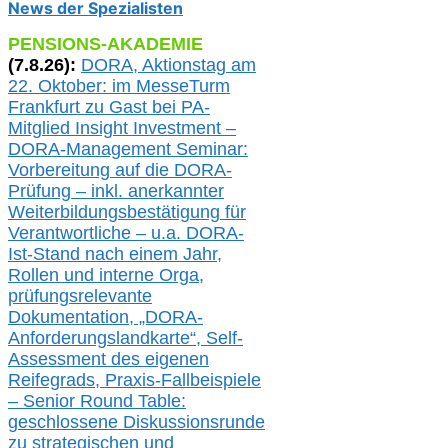
News der Spezialisten
PENSIONS-AKADEMIE
(
7
.
8
.26):
DORA, A
ktionstag am
22. Oktober:
im
MesseTurm
Frankfurt
zu
Gast bei
PA-
Mitglied Insight Investment –
DORA-Management Seminar:
Vorbereitung auf die DORA-
Prüfung – inkl. anerkannter
Weiterbildungsbestätigung für
Verantwortliche –
u.a.
DORA-
Ist-Stand nach einem Jahr,
Rollen und interne Orga,
prüfungsrelevante
Dokumentation, „DORA-
Anforderungslandkarte“, Self-
Assessment des eigenen
Reifegrads,
Praxis-
Fallbeispiele
– Senior Round Table:
geschlossene Diskussionsrunde
zu
strategischen und