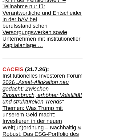
Teilnahme nur für
Verantwortliche und Entscheider
in der bAV bei
berufsständischen
V
er
sorgungswerken sowie
Unternehmen mit institutioneller
Kapitalanlage …
CACEIS
(
31
.
7
.2
6
):
Institutionelle
s
Investoren Forum
2026
„Asset-Allokation neu
gedacht: Zwischen
Zinsumbruch, erhöhter Volatilität
und strukturellen Trends“
Themen: Was Trump mit
unserem Geld macht:
Investieren in der neuen
Welt(un)ordnung – Nachhaltig &
Robust: Das ESG-Portfolio des