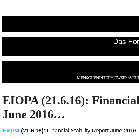
Zum
Inhalt
springen
Das For
MENSCHEN
INTERVIEWS
EbAV
EU
EIOPA (21.6.16): Financial
June 2016…
EIOPA
(21.6.16):
Financial Stability Report June 201