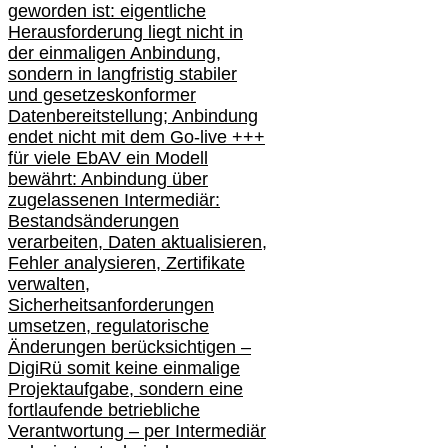
geworden ist: eigentliche
Herausforderung liegt nicht in
der einmaligen Anbindung,
sondern in langfristig stabile
r
und gesetzeskonforme
r
Datenbereitstellung; Anbindung
endet nicht mit dem Go-live
+++
für
viele EbAV ein Modell
bewährt: Anbindung über
zugelassenen Intermediär:
Bestandsänderungen
verarbeite
n
, Daten aktualisier
en,
Fehler analysier
en
, Zertifikate
verwalte
n
,
Sicherheitsanforderungen
umsetz
en,
regulatorische
Änderungen berücksichtigen –
DigiRü somit keine einmalige
Projektaufgabe, sondern eine
fortlaufende betriebliche
Verantwortung –
per Intermediär