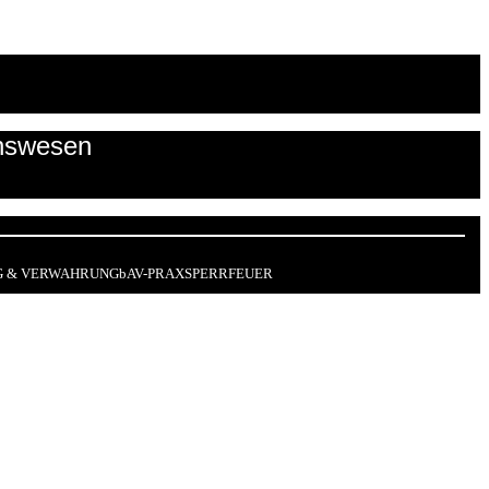
onswesen
 & VERWAHRUNG
bAV-PRAX
SPERRFEUER