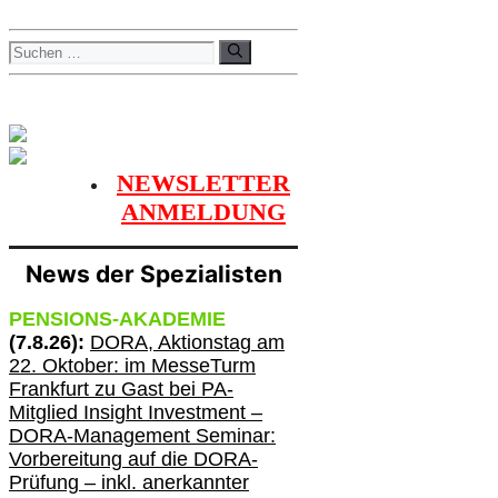
Suchen
nach:
NEWSLETTER
ANMELDUNG
News der Spezialisten
PENSIONS-AKADEMIE
(
7
.
8
.26):
DORA, A
ktionstag am
22. Oktober:
im
MesseTurm
Frankfurt
zu
Gast bei
PA-
Mitglied Insight Investment –
DORA-Management Seminar:
Vorbereitung auf die DORA-
Prüfung – inkl. anerkannter