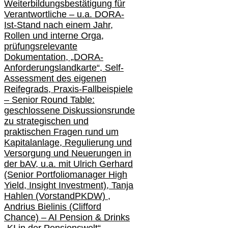
Weiterbildungsbestätigung für
Verantwortliche –
u.a.
DORA-
Ist-Stand nach einem Jahr,
Rollen und interne Orga,
prüfungsrelevante
Dokumentation, „DORA-
Anforderungslandkarte“, Self-
Assessment des eigenen
Reifegrads,
Praxis-
Fallbeispiele
– Senior Round Table:
geschlossene Diskussionsrunde
zu
strategischen und
praktischen Fragen rund um
Kapitalanlage, Regulierung und
Versorgung und Neuerungen in
der b
AV, u.a. mit
Ulrich Gerhard
(Senior Portfoliomanager High
Yield, Insight Investment), Tanja
Hahlen (Vorst
and
PKDW) ,
Andrius Bielinis (Clifford
Chance) – AI Pension & Drinks
„KI in der Pensionswelt“ –