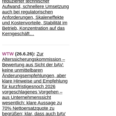
redu
zierter technischer
Aufwand,
s
chnellere Umsetzung
auch
bei regulatorischen
Anforderungen, Skaleneffekte
und Kostenvorteile, Stabilität im
Betrieb, Konzentration auf das
Kerngeschäft…
WTW
(26.6.26):
Zur
Alterssicherungskommission –
Bewertung aus Sicht der bAV:
keine u
nmittelbare
n
Änderungsempfehlungen, aber
klare Hinweise und Empfehlung
für kurzfristig
es
noch 2026
vorgeschlagenes Vorgehen –
a
us Unternehmenssicht
wesentlic
h
: klare Aussage
zu
70% Nettoersatzquote zu
begrüßen;
klar,
dass
auch b
AV