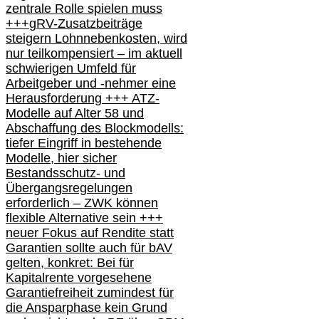
zentrale Rolle spielen muss
+++
gRV-Zusatzb
eiträge
steigern Lohnnebenkosten,
wird
nur t
eilkompensiert – im aktuell
schwierigen Umfeld für
Arbeitgeber und -nehmer eine
Herausforderung
+++
ATZ-
M
odelle auf Alter 58 und
Abschaffung des Blockmodells:
tiefer Eingriff in bestehende
Modelle,
hier
siche
r
Bestandsschutz- und
Übergangsregelungen
erforderlich –
ZWK können
flexible Alternative
sein
+++
neuer
Fokus auf Rendite
statt
Garantien
sollte
auch für bAV
gelten, k
onkret:
Bei
für
Kapitalrente vorgesehene
Garantiefreiheit zumindest für
die Ansparphase
kein Grund