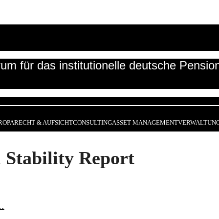
um für das institutionelle deutsche Pensi
ROPA
RECHT & AUFSICHT
CONSULTING
ASSET MANAGEMENT
VERWALTUNG
 Stability Report
6…