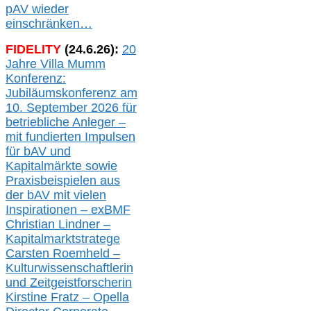
pAV
wieder
einschränken…
FIDELITY
(
24
.
6
.2
6
):
20
Jahre Villa Mumm
Konferenz:
Jubiläumskonferenz am
10. September 2026 für
betriebliche Anleger –
mit fundierten Impulsen
für bAV und
Kapitalmärkte
sowie
Praxisbeispielen aus
der bAV
mit
vielen
Inspirationen –
exBMF
Christian Lindner –
Kapitalmarktstratege
Carsten Roemheld –
Kulturwissenschaftlerin
und Zeitgeistforscherin
Kirstine Fratz – Opella