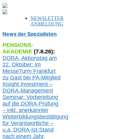
NEWSLETTER
ANMELDUNG
News der Spezialisten
PENSIONS-
AKADEMIE
(
7
.
8
.26):
DORA, A
ktionstag am
22. Oktober:
im
MesseTurm Frankfurt
zu
Gast bei
PA-
Mitglied
Insight Investment –
DORA-Management
Seminar: Vorbereitung
auf die DORA-Prüfung
– inkl. anerkannter
Weiterbildungsbestätigung
für Verantwortliche –
u.a.
DORA-Ist-Stand
nach einem Jahr,