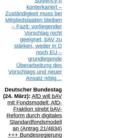
Solvency-II
konterkariert –
Zuständigkeit
muss bei
Mitgliedstaaten
bleiben
– Fazit:
vorliegende
r
Vorschlag nicht
geeignet,
bAV
zu
stärken, weder in D
noch EU –
g
rundlegende
Überarbeitung des
Vorschlags
und
neue
r
Ansatz
nötig…
Deutscher Bundestag
(
24
. März):
AfD will b
AV
mit Fondsmodell: AfD-
Fraktion strebt
bAV-
Reform durch digitales
Standardfondsmodell
an
(
Antrag 21/4834)
+++
Bundesregierung