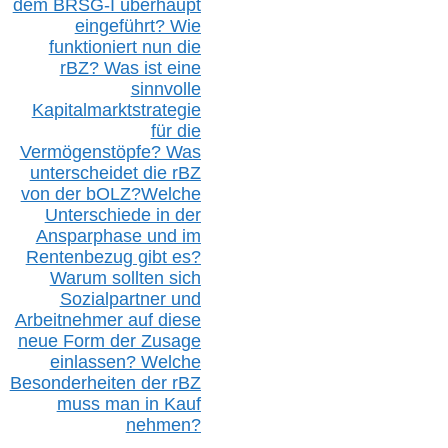
dem B
RSG-
I überhaupt
eingeführt? Wie
funktioniert nun die
r
BZ
? Was ist eine
sinnvolle
Kapitalmarktstrategie
für die
Vermögenstöpfe? Was
unterscheidet die r
BZ
von der b
OLZ
?
Welche
Unterschiede in der
Ansparphase
und im
Rentenbezug gibt es?
Warum sollten sich
Sozialpartner und
Arbeitnehmer auf diese
neue Form der Zusage
einlassen? Welche
Besonderheiten der rBZ
muss man in Kauf
nehmen?