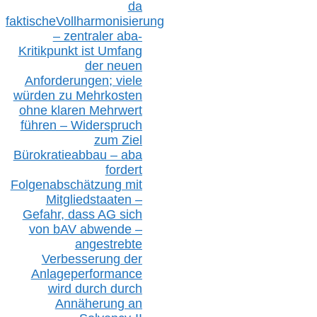
da
faktisch
e
Vollharmonisierung
–
z
entraler
aba-
Kritikpunkt ist Umfang
der neuen
Anforderungen;
vi
ele
würden zu Mehrkosten
ohne klare
n
Mehrwert
führen –
Widerspruch
zum Ziel
Bürokratieabbau – aba
fordert
Folgenabschätzung
mit
Mitgliedstaaten –
Gefahr, dass AG sich
von bAV abwende –
angestrebte
Verbesserung der
Anlageperformance
wird durch durch
Annäherung an