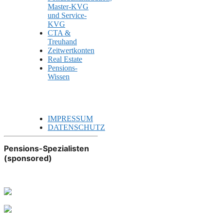
Master-KVG
und Service-
KVG
CTA &
Treuhand
Zeitwertkonten
Real Estate
Pensions-
Wissen
IMPRESSUM
DATENSCHUTZ
Pensions-Spezialisten
(sponsored)