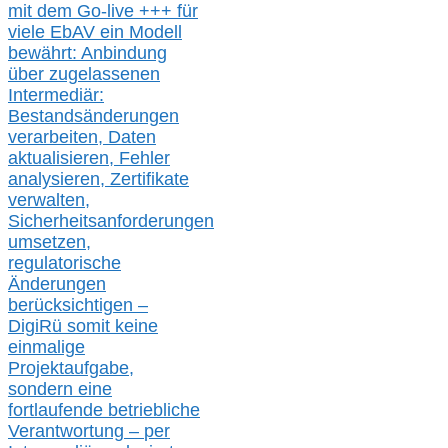
mit dem Go-live
+++
für
viele EbAV ein Modell
bewährt: Anbindung
über zugelassenen
Intermediär:
Bestandsänderungen
verarbeite
n
, Daten
aktualisier
en,
Fehler
analysier
en
, Zertifikate
verwalte
n
,
Sicherheitsanforderungen
umsetz
en,
regulatorische
Änderungen
berücksichtigen –
DigiRü somit keine
einmalige
Projektaufgabe,
sondern eine
fortlaufende betriebliche
Verantwortung –
per