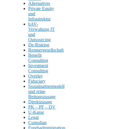
Alternatives
Private Equity
und
Infrastruktur
bAV-
Verwaltung IT
und
Outsourcing
De-Risking
Rentnergesellschaft
Benefit
Consulting
Investment
Consulting
Overlay
Fiduciary
Sozialpartnermodell
und reine
Beitragszusage
Direktzusage
PK – PF – DV
U-Kasse
Legal
Custodian
Fondsadministration,