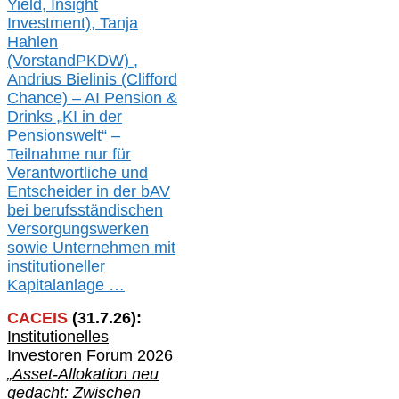
Yield, Insight
Investment), Tanja
Hahlen
(Vorst
and
PKDW) ,
Andrius Bielinis (Clifford
Chance) – AI Pension &
Drinks „KI in der
Pensionswelt“ –
Teilnahme nur für
Verantwortliche und
Entscheider in der bAV
bei berufsständischen
V
er
sorgungswerken
sowie Unternehmen mit
institutioneller
Kapitalanlage …
CACEIS
(
31
.
7
.2
6
):
Institutionelle
s
Investoren Forum 2026
„Asset-Allokation neu
gedacht: Zwischen