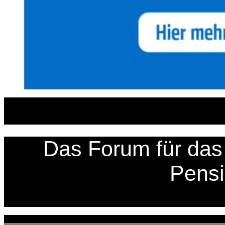
Zum
Inhalt
springen
Das Forum für das 
Pens