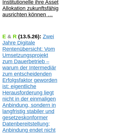
Institutionelle ihre Asset
Allokation zukunftsfähig
ausrichten können …
E
&
R
(
13.5.
26):
Zwei
Jahre Digitale
Rentenübersicht: Vom
Umsetzungsprojekt
zum Dauerbetrieb –
warum der Intermediär
zum entscheidenden
Erfolgsfaktor geworden
ist: eigentliche
Herausforderung liegt
nicht in der einmaligen
Anbindung, sondern in
langfristig stabile
r
und
gesetzeskonforme
r
Datenbereitstellung;
Anbindung endet nicht