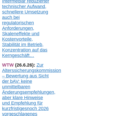
Intermediär redu
zierter
technischer Aufwand,
s
chnellere Umsetzung
auch
bei
regulatorischen
Anforderungen,
Skaleneffekte und
Kostenvorteile,
Stabilität im Betrieb,
Konzentration auf das
Kerngeschäft…
WTW
(26.6.26):
Zur
Alterssicherungskommission
– Bewertung aus Sicht
der bAV:
keine
u
nmittelbare
n
Änderungsempfehlungen,
aber klare Hinweise
und Empfehlung für
kurzfristig
es
noch 2026
vorgeschlagenes