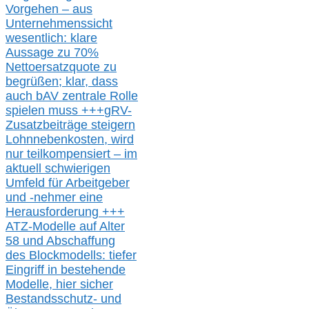
Vorgehen –
a
us
Unternehmenssicht
wesentlic
h
: klare
Aussage
zu
70%
Nettoersatzquote zu
begrüßen;
klar,
dass
auch b
AV zentrale Rolle
spielen muss
+++
gRV-
Zusatzb
eiträge steigern
Lohnnebenkosten,
wird
nur t
eilkompensiert – im
aktuell schwierigen
Umfeld für Arbeitgeber
und -nehmer eine
Herausforderung
+++
ATZ-M
odelle auf Alter
58 und Abschaffung
des Blockmodells: tiefer
Eingriff in bestehende
Modelle,
hier
siche
r
Bestandsschutz- und