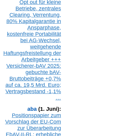
Opt out
für kleine
Betriebe,
z
entrale
s
Clearing,
Verrentung,
80% Kapitalgarantie in
Ansparphase,
k
ostenfreie Portabilität
bei A
G-We
chsel,
w
eitgehende
Haftungsfreistellung der
Arbeitgeber +++
Versicherer-bAV
2025:
gebuchte
bAV-
Bruttobeiträge
+
0,7%
auf
ca.
19,5 M
rd.
Euro;
Vertragsbestand -1,1%
…
aba
(1. Juni):
Positionspapier zum
Vorschlag der EU-Com
zur Überarbeitung
EbAV-II-RL: erhebliche