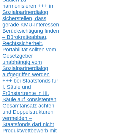
harmonisieren
+++ im
Sozialpartnerdialog
s
icher
stellen,
dass
gerade
KMU-
Interessen
Berücksichtigung finden
– Bürokratieabbau,
Rechtssicherheit,
Portabilität sollten vom
Gesetzgeber
unabhängig vom
Sozialpartnerdialog
aufgegriffen werden
+++ bei
Staatsfonds für
I.
Säule
und
Frühstartrente in
III.
Säule auf konsistenten
Gesamtansatz achte
n
und Doppelstrukturen
verme
i
den –
Staatsfonds
darf nicht
Produktwettbewerb
mit