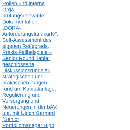
Rollen und interne
Orga,
prüfungsrelevante
Dokumentation,
„DORA-
Anforderungslandkarte“,
Self-Assessment des
eigenen Reifegrads,
Praxis-
Fallbeispiele –
Senior Round Table:
geschlossene
Diskussionsrunde
zu
strategischen und
praktischen Fragen
rund um Kapitalanlage,
Regulierung und
Versorgung und
Neuerungen in der b
AV,
u.a. mit
Ulrich Gerhard
(Senior
Portfoliomanager High