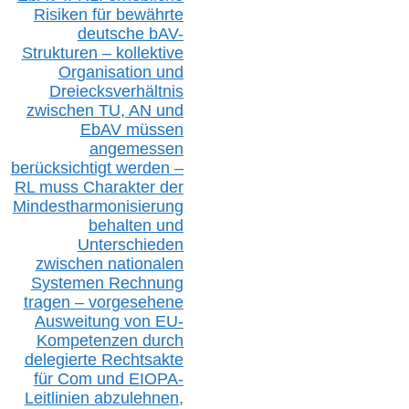
Risiken für bewährte
deutsche bAV-
Strukturen – kollektive
Organisation und
D
reiecksverhältnis
zwischen T
U, AN und
EbAV müssen
angemessen
berücksichtig
t werd
en –
RL muss
Charakter
d
er
Mindestharmonisierung
behalten
und
Unterschieden
zwischen nationalen
S
ystemen Rechnung
tragen – vorgesehene
Ausweitung von EU-
Kompetenzen durch
delegierte Rechtsakte
für Com
und EIOPA-
Leitlinien ab
zul
ehn
en,