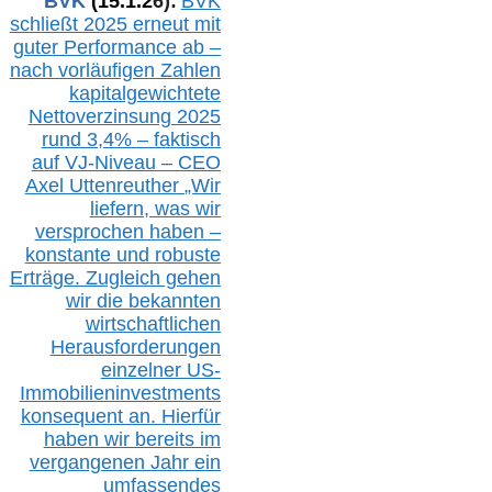
BVK
(1
5
.
1
.2
6
):
BVK
schließt 2025 erneut mit
guter Performance ab –
n
ach vorläufigen Zahlen
kapitalgewichtete
Nettoverzinsung 2025
rund 3,4% – faktisch
auf V
J-Niveau – CEO
Axel Uttenreuther
„Wir
liefern, was wir
versprochen haben –
konstante und robuste
Erträge. Zugleich gehen
wir die bekannten
wirtschaftlichen
Herausforderungen
einzelner US-
Immobilieninvestments
konsequent an. Hierfür
haben wir bereits im
vergangenen Jahr ein
umfassendes