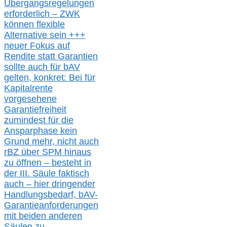
Übergangsregelungen
erforderlich –
ZWK
können
flexible
Alternative
sein
+++
neuer
Fokus auf
Rendite
statt
Garantien
sollte
auch für bAV
gelten, k
onkret:
Bei
für
Kapitalrente
vorgesehene
Garantiefreiheit
zumindest für die
Ansparphase
kein
Grund mehr
, nicht auch
r
BZ
über S
PM
hinaus
zu öffnen –
besteht in
der III.
Säule
faktisch
auch – hier
dringender
Handlungsbedarf,
bAV-
Garantieanforderungen
mit beiden anderen
Säulen zu