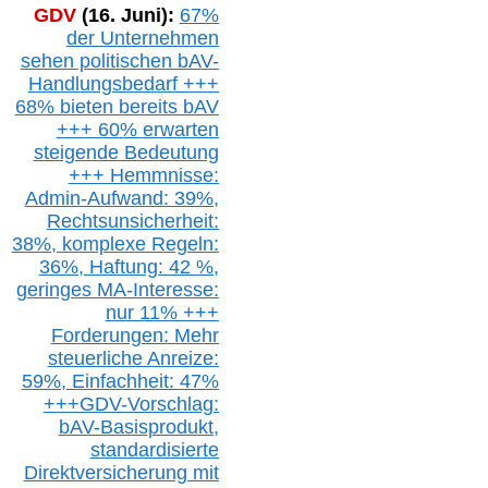
GDV
(16. Juni):
67%
der Unternehmen
sehen politischen
bAV-
Handlungsbedarf
+++
68% bieten bereits bAV
+++ 60% erwarten
steigende
Bedeutung
+++ Hemmnisse:
Admin-A
ufwand: 39%,
Rechtsunsicherheit:
38%,
k
omplexe Regeln:
36%,
H
aftung: 42 %,
g
eringes M
A-I
nteresse:
nur 11% +++
Forderungen: Mehr
steuerliche Anreize:
59%, Einfach
heit:
47%
+++
GDV-Vorschlag:
bAV-Basisprodukt,
s
tandardisierte
Direktversicherung
mit